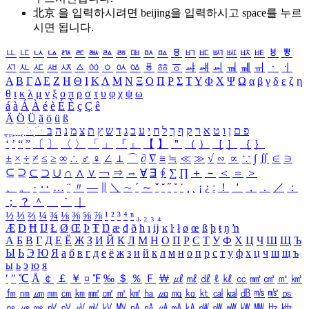
北京 을 입력하시려면
beijing
을 입력하시고 space를 누르
시면 됩니다.
ㅥ
ㅦ
ㅧ
ㅨ
ㅩ
ㅪ
ㅫ
ㅬ
ㅭ
ㅮ
ㅯ
ㅰ
ㅱ
ㅲ
ㅳ
ㅴ
ㅵ
ㅶ
ㅷ
ㅸ
ㅹ
ㅺ
ㅻ
ㅼ
ㅽ
ㅾ
ㅿ
ㆀ
ㆁ
ㆂ
ㆃ
ㆄ
ㆅ
ㆆ
ㆇ
ㆈ
ㆉ
ㆊ
ㆋ
ㆌ
ㆍ
ㆎ
Α
Β
Γ
Δ
Ε
Ζ
Η
Θ
Ι
Κ
Λ
Μ
Ν
Ξ
Ο
Π
Ρ
Σ
Τ
Υ
Φ
Χ
Ψ
Ω
α
β
γ
δ
ε
ζ
η
θ
ι
κ
λ
μ
ν
ξ
ο
π
ρ
σ
τ
υ
φ
χ
ψ
ω
á
à
Á
À
é
è
É
È
ç
Ç
ê
Ä
Ö
Ü
ä
ö
ü
ß
ְ
ֳ
ֲ
ֱ
ָ
ַ
ֵ
ֶ
ִ
ֹ
ּ
ֻ
ׂ
ׁ
ּ
ב
ה
נ
מ
צ
ת
ץ
ש
ד
ג
כ
ע
י
ח
ל
ך
ף
ק
ר
א
ט
ו
ן
ם
פ
‘
’
“
”
〔
〕
〈
〉
「
」
『
』
【
】
＂
（
）
［
］
｛
｝
±
×
÷
≠
≤
≥
∞
∴
♂
♀
∠
⊥
⌒
∂
∇
≡
≒
≪
≫
√
∽
∝
∵
∫
∬
∈
∋
⊆
⊇
⊂
⊃
∪
∩
∧
∨
￢
⇒
⇔
∀
∃
∮
∑
∏
＋
－
＜
＝
＞
、
。
·
‥
…
¨
〃
―
∥
＼
∼
´
～
ˇ
˘
˝
˚
˙
¸
˛
¡
¿
ː
！
＇
，
．
／
：
；
？
＾
＿
｀
｜
½
⅓
⅔
¼
¾
⅛
⅜
⅝
⅞
¹
²
³
⁴
ⁿ
₁
₂
₃
₄
Æ
Ð
Ħ
Ĳ
Ł
Ø
Œ
Þ
Ŧ
Ŋ
æ
đ
ð
ħ
ı
ĳ
ĸ
ŀ
ł
ø
œ
ß
þ
ŧ
ŋ
ŉ
А
Б
В
Г
Д
Е
Ё
Ж
З
И
Й
К
Л
М
Н
О
П
Р
С
Т
У
Ф
Х
Ц
Ч
Ш
Щ
Ъ
Ы
Ь
Э
Ю
Я
а
б
в
г
д
е
ё
ж
з
и
й
к
л
м
н
о
п
р
с
т
у
ф
х
ц
ч
ш
щ
ъ
ы
ь
э
ю
я
′
″
℃
Å
￠
￡
￥
¤
℉
‰
＄
％
Ｆ
￦
㎕
㎖
㎗
ℓ
㎘
㏄
㎣
㎤
㎥
㎦
㎙
㎚
㎛
㎜
㎝
㎞
㎟
㎠
㎡
㎢
㏊
㎍
㎎
㎏
㏏
㎈
㎉
㏈
㎧
㎨
㎰
㎱
㎲
㎳
㎴
㎵
㎶
㎷
㎸
㎹
㎀
㎁
㎂
㎃
㎄
㎺
㎻
㎽
㎾
㎿
㎐
㎑