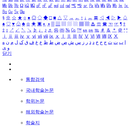
㎒
㎓
㎔
Ω
㏀
㏁
㎊
㎋
㎌
㏖
㏅
㎭
㎮
㎯
㏛
㎩
㎪
㎫
㎬
㏝
㏐
㏓
㏃
㏉
㏜
㏆
§
※
☆
★
○
●
◎
◇
◆
□
■
△
▽
→
←
↑
↓
↔
〓
◁
◀
▷
▶
♤
♠
♡
♥
♧
♣
⊙
◈
▣
◐
◑
▒
▤
▥
▨
▧
▦
▩
♨
☏
☎
☜
☞
¶
†
‡
↕
↗
↙
↖
↘
♭
♩
♪
♬
㉿
㈜
№
㏇
™
㏂
㏘
℡
＃
＆
＊
＠
ª
º
ⅰ
ⅱ
ⅲ
ⅳ
ⅴ
ⅵ
ⅶ
ⅷ
ⅸ
ⅹ
Ⅰ
Ⅱ
Ⅲ
Ⅳ
Ⅴ
Ⅵ
Ⅶ
Ⅷ
Ⅸ
Ⅹ
ا
ب
ت
ث
ج
ح
خ
د
ذ
ر
ز
س
ش
ص
ض
ط
ظ
ع
غ
ف
ق
ک
ل
م
ن
ه
و
ی
닫기
통합검색
국내학술논문
학위논문
해외학술논문
학술지