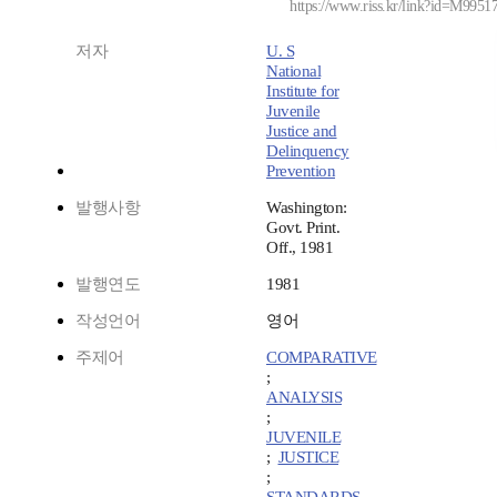
https://www.riss.kr/link?id=M9951
저자
U. S
National
Institute for
Juvenile
Justice and
Delinquency
Prevention
발행사항
Washington:
Govt. Print.
Off., 1981
발행연도
1981
작성언어
영어
주제어
COMPARATIVE
;
ANALYSIS
;
JUVENILE
;
JUSTICE
;