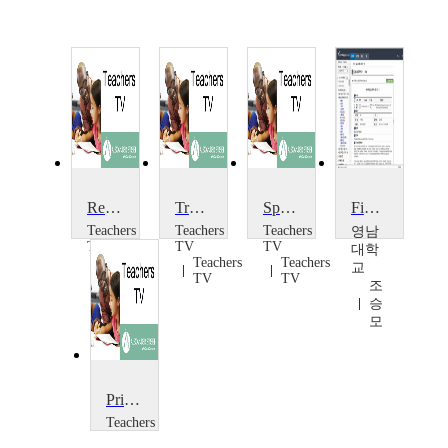
Restorative Justice in Schools
Transactional Analysis and Communications
Specialist Status
Financial Markets and Investment Analysis
Teachers
Teachers
Teachers
영남
TV
TV
TV
대학
Teachers
Teachers
Teachers
교
TV
TV
TV
조
승
모
Primary Writing Starters: Double Act
Teachers
TV