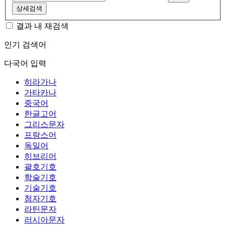
상세검색
결과 내 재검색
인기 검색어
다국어 입력
히라가나
가타카나
중국어
한글고어
그리스문자
프랑스어
독일어
히브리어
괄호기호
학술기호
기술기호
첨자기호
라틴문자
러시아문자