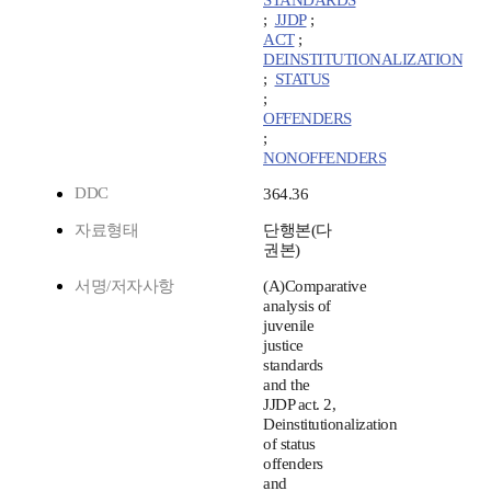
STANDARDS
;
JJDP
;
ACT
;
DEINSTITUTIONALIZATION
;
STATUS
;
OFFENDERS
;
NONOFFENDERS
DDC
364.36
자료형태
단행본(다
권본)
서명/저자사항
(A)Comparative
analysis of
juvenile
justice
standards
and the
JJDP act. 2,
Deinstitutionalization
of status
offenders
and