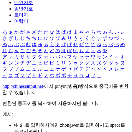
단위기호
일반기호
로마자
아랍어
あ
ぁ
か
が
さ
ざ
た
だ
な
は
ば
ぱ
ま
や
ゃ
ら
わ
ゎ
ん
い
ぃ
き
ぎ
し
じ
ち
ぢ
に
ひ
び
ぴ
み
り
う
ぅ
く
ぐ
す
ず
つ
づ
っ
ぬ
ふ
ぶ
ぷ
む
ゆ
ゅ
る
え
ぇ
け
げ
せ
ぜ
て
で
ね
へ
べ
ぺ
め
れ
お
ぉ
こ
ご
そ
ぞ
と
ど
の
ほ
ぼ
ぽ
も
よ
ょ
ろ
を
ア
ァ
カ
サ
ザ
タ
ダ
ナ
ハ
バ
パ
マ
ヤ
ャ
ラ
ワ
ヮ
ン
イ
ィ
キ
ギ
シ
ジ
チ
ヂ
ニ
ヒ
ビ
ピ
ミ
リ
ウ
ゥ
ク
グ
ス
ズ
ツ
ヅ
ッ
ヌ
フ
ブ
プ
ム
ユ
ュ
ル
エ
ェ
ケ
ゲ
セ
ゼ
テ
デ
ヘ
ベ
ペ
メ
レ
オ
ォ
コ
ゴ
ソ
ゾ
ト
ド
ノ
ホ
ボ
ポ
モ
ヨ
ョ
ロ
ヲ
―
http://chineseinput.net/
에서 pinyin(병음)방식으로 중국어를 변환
할 수 있습니다.
변환된 중국어를 복사하여 사용하시면 됩니다.
예시)
中文 을 입력하시려면
zhongwen
을 입력하시고 space를
누르시면됩니다.