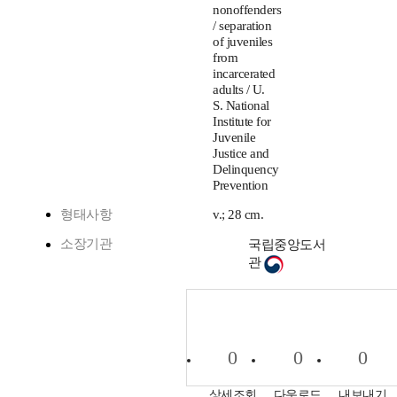
nonoffenders
/ separation
of juveniles
from
incarcerated
adults / U.
S. National
Institute for
Juvenile
Justice and
Delinquency
Prevention
형태사항
v.; 28 cm.
소장기관
국립중앙도서
관
0
0
0
상세조회
다운로드
내보내기