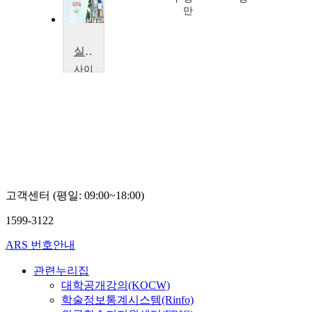
민
만
실용 일본어 독해
사이
버한
국외
국어
대학
교
윤
호
숙
고객센터 (평일: 09:00~18:00)
1599-3122
ARS 번호안내
관련누리집
대학공개강의(KOCW)
학술정보통계시스템(Rinfo)