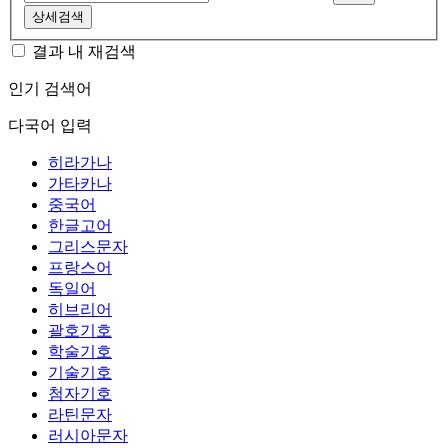
상세검색
결과 내 재검색
인기 검색어
다국어 입력
히라가나
가타카나
중국어
한글고어
그리스문자
프랑스어
독일어
히브리어
괄호기호
학술기호
기술기호
첨자기호
라틴문자
러시아문자