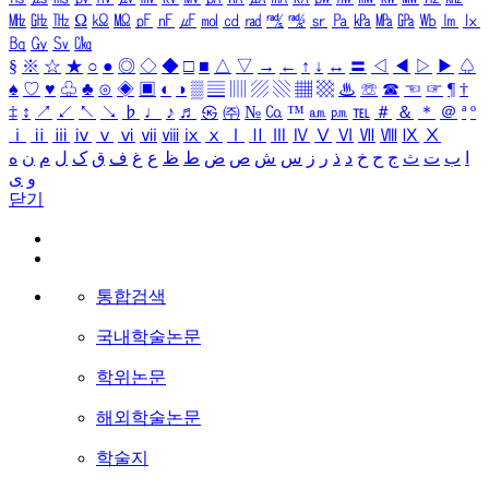
㎒
㎓
㎔
Ω
㏀
㏁
㎊
㎋
㎌
㏖
㏅
㎭
㎮
㎯
㏛
㎩
㎪
㎫
㎬
㏝
㏐
㏓
㏃
㏉
㏜
㏆
§
※
☆
★
○
●
◎
◇
◆
□
■
△
▽
→
←
↑
↓
↔
〓
◁
◀
▷
▶
♤
♠
♡
♥
♧
♣
⊙
◈
▣
◐
◑
▒
▤
▥
▨
▧
▦
▩
♨
☏
☎
☜
☞
¶
†
‡
↕
↗
↙
↖
↘
♭
♩
♪
♬
㉿
㈜
№
㏇
™
㏂
㏘
℡
＃
＆
＊
＠
ª
º
ⅰ
ⅱ
ⅲ
ⅳ
ⅴ
ⅵ
ⅶ
ⅷ
ⅸ
ⅹ
Ⅰ
Ⅱ
Ⅲ
Ⅳ
Ⅴ
Ⅵ
Ⅶ
Ⅷ
Ⅸ
Ⅹ
ا
ب
ت
ث
ج
ح
خ
د
ذ
ر
ز
س
ش
ص
ض
ط
ظ
ع
غ
ف
ق
ک
ل
م
ن
ه
و
ی
닫기
통합검색
국내학술논문
학위논문
해외학술논문
학술지