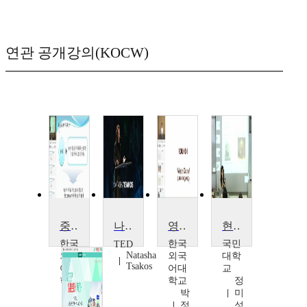
연관 공개강의(KOCW)
중동부유럽 국가의 문화와 종교
나타샤 챠코스의 멀티미디어 연극모험
영.미희곡과 공연예술
현대도자론2
한국
한국
국민
TED
Natasha
외국
외국
대학
Tsakos
어대
어대
교
학교
학교
정
김
박
미
철
정
성