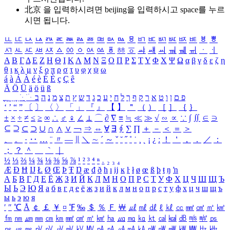
北京 을 입력하시려면
beijing
을 입력하시고 space를 누르
시면 됩니다.
ㅥ
ㅦ
ㅧ
ㅨ
ㅩ
ㅪ
ㅫ
ㅬ
ㅭ
ㅮ
ㅯ
ㅰ
ㅱ
ㅲ
ㅳ
ㅴ
ㅵ
ㅶ
ㅷ
ㅸ
ㅹ
ㅺ
ㅻ
ㅼ
ㅽ
ㅾ
ㅿ
ㆀ
ㆁ
ㆂ
ㆃ
ㆄ
ㆅ
ㆆ
ㆇ
ㆈ
ㆉ
ㆊ
ㆋ
ㆌ
ㆍ
ㆎ
Α
Β
Γ
Δ
Ε
Ζ
Η
Θ
Ι
Κ
Λ
Μ
Ν
Ξ
Ο
Π
Ρ
Σ
Τ
Υ
Φ
Χ
Ψ
Ω
α
β
γ
δ
ε
ζ
η
θ
ι
κ
λ
μ
ν
ξ
ο
π
ρ
σ
τ
υ
φ
χ
ψ
ω
á
à
Á
À
é
è
É
È
ç
Ç
ê
Ä
Ö
Ü
ä
ö
ü
ß
ְ
ֳ
ֲ
ֱ
ָ
ַ
ֵ
ֶ
ִ
ֹ
ּ
ֻ
ׂ
ׁ
ּ
ב
ה
נ
מ
צ
ת
ץ
ש
ד
ג
כ
ע
י
ח
ל
ך
ף
ק
ר
א
ט
ו
ן
ם
פ
‘
’
“
”
〔
〕
〈
〉
「
」
『
』
【
】
＂
（
）
［
］
｛
｝
±
×
÷
≠
≤
≥
∞
∴
♂
♀
∠
⊥
⌒
∂
∇
≡
≒
≪
≫
√
∽
∝
∵
∫
∬
∈
∋
⊆
⊇
⊂
⊃
∪
∩
∧
∨
￢
⇒
⇔
∀
∃
∮
∑
∏
＋
－
＜
＝
＞
、
。
·
‥
…
¨
〃
―
∥
＼
∼
´
～
ˇ
˘
˝
˚
˙
¸
˛
¡
¿
ː
！
＇
，
．
／
：
；
？
＾
＿
｀
｜
½
⅓
⅔
¼
¾
⅛
⅜
⅝
⅞
¹
²
³
⁴
ⁿ
₁
₂
₃
₄
Æ
Ð
Ħ
Ĳ
Ł
Ø
Œ
Þ
Ŧ
Ŋ
æ
đ
ð
ħ
ı
ĳ
ĸ
ŀ
ł
ø
œ
ß
þ
ŧ
ŋ
ŉ
А
Б
В
Г
Д
Е
Ё
Ж
З
И
Й
К
Л
М
Н
О
П
Р
С
Т
У
Ф
Х
Ц
Ч
Ш
Щ
Ъ
Ы
Ь
Э
Ю
Я
а
б
в
г
д
е
ё
ж
з
и
й
к
л
м
н
о
п
р
с
т
у
ф
х
ц
ч
ш
щ
ъ
ы
ь
э
ю
я
′
″
℃
Å
￠
￡
￥
¤
℉
‰
＄
％
Ｆ
￦
㎕
㎖
㎗
ℓ
㎘
㏄
㎣
㎤
㎥
㎦
㎙
㎚
㎛
㎜
㎝
㎞
㎟
㎠
㎡
㎢
㏊
㎍
㎎
㎏
㏏
㎈
㎉
㏈
㎧
㎨
㎰
㎱
㎲
㎳
㎴
㎵
㎶
㎷
㎸
㎹
㎀
㎁
㎂
㎃
㎄
㎺
㎻
㎽
㎾
㎿
㎐
㎑