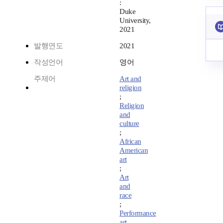
:
Duke
University,
2021
발행연도
2021
작성언어
영어
주제어
Art and
religion
;
Religion
and
culture
;
African
American
art
;
Art
and
race
;
Performance
art