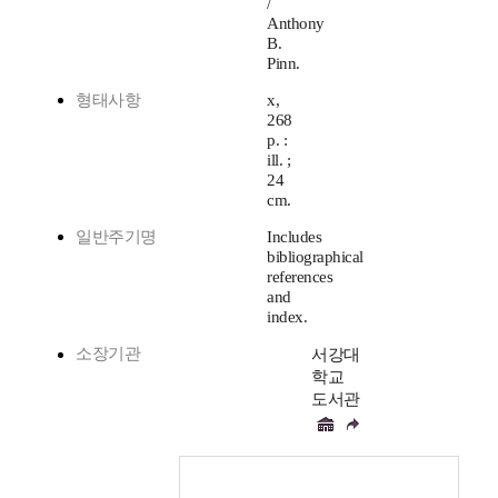
/
Anthony
B.
Pinn.
형태사항
x,
268
p. :
ill. ;
24
cm.
일반주기명
Includes
bibliographical
references
and
index.
소장기관
서강대
학교
도서관