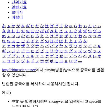
단위기호
일반기호
로마자
아랍어
あ
ぁ
か
が
さ
ざ
た
だ
な
は
ば
ぱ
ま
や
ゃ
ら
わ
ゎ
ん
い
ぃ
き
ぎ
し
じ
ち
ぢ
に
ひ
び
ぴ
み
り
う
ぅ
く
ぐ
す
ず
つ
づ
っ
ぬ
ふ
ぶ
ぷ
む
ゆ
ゅ
る
え
ぇ
け
げ
せ
ぜ
て
で
ね
へ
べ
ぺ
め
れ
お
ぉ
こ
ご
そ
ぞ
と
ど
の
ほ
ぼ
ぽ
も
よ
ょ
ろ
を
ア
ァ
カ
サ
ザ
タ
ダ
ナ
ハ
バ
パ
マ
ヤ
ャ
ラ
ワ
ヮ
ン
イ
ィ
キ
ギ
シ
ジ
チ
ヂ
ニ
ヒ
ビ
ピ
ミ
リ
ウ
ゥ
ク
グ
ス
ズ
ツ
ヅ
ッ
ヌ
フ
ブ
プ
ム
ユ
ュ
ル
エ
ェ
ケ
ゲ
セ
ゼ
テ
デ
ヘ
ベ
ペ
メ
レ
オ
ォ
コ
ゴ
ソ
ゾ
ト
ド
ノ
ホ
ボ
ポ
モ
ヨ
ョ
ロ
ヲ
―
http://chineseinput.net/
에서 pinyin(병음)방식으로 중국어를 변환
할 수 있습니다.
변환된 중국어를 복사하여 사용하시면 됩니다.
예시)
中文 을 입력하시려면
zhongwen
을 입력하시고 space를
누르시면됩니다.