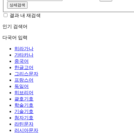
상세검색
결과 내 재검색
인기 검색어
다국어 입력
히라가나
가타카나
중국어
한글고어
그리스문자
프랑스어
독일어
히브리어
괄호기호
학술기호
기술기호
첨자기호
라틴문자
러시아문자