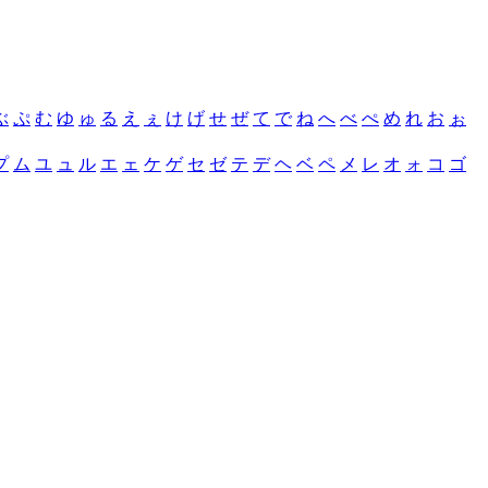
ぶ
ぷ
む
ゆ
ゅ
る
え
ぇ
け
げ
せ
ぜ
て
で
ね
へ
べ
ぺ
め
れ
お
ぉ
プ
ム
ユ
ュ
ル
エ
ェ
ケ
ゲ
セ
ゼ
テ
デ
ヘ
ベ
ペ
メ
レ
オ
ォ
コ
ゴ