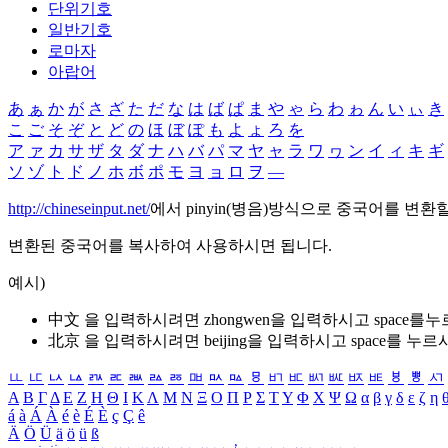
단위기호
일반기호
로마자
아랍어
あ
ぁ
か
が
さ
ざ
た
だ
な
は
ば
ぱ
ま
や
ゃ
ら
わ
ゎ
ん
い
ぃ
き
こ
ご
そ
ぞ
と
ど
の
ほ
ぼ
ぽ
も
よ
ょ
ろ
を
ア
ァ
カ
サ
ザ
タ
ダ
ナ
ハ
バ
パ
マ
ヤ
ャ
ラ
ワ
ヮ
ン
イ
ィ
キ
ギ
ソ
ゾ
ト
ド
ノ
ホ
ボ
ポ
モ
ヨ
ョ
ロ
ヲ
―
http://chineseinput.net/
에서 pinyin(병음)방식으로 중국어를 변환
변환된 중국어를 복사하여 사용하시면 됩니다.
예시)
中文 을 입력하시려면
zhongwen
을 입력하시고 space를
北京 을 입력하시려면
beijing
을 입력하시고 space를 누르
ㅥ
ㅦ
ㅧ
ㅨ
ㅩ
ㅪ
ㅫ
ㅬ
ㅭ
ㅮ
ㅯ
ㅰ
ㅱ
ㅲ
ㅳ
ㅴ
ㅵ
ㅶ
ㅷ
ㅸ
ㅹ
ㅺ
Α
Β
Γ
Δ
Ε
Ζ
Η
Θ
Ι
Κ
Λ
Μ
Ν
Ξ
Ο
Π
Ρ
Σ
Τ
Υ
Φ
Χ
Ψ
Ω
α
β
γ
δ
ε
ζ
η
á
à
Á
À
é
è
É
È
ç
Ç
ê
Ä
Ö
Ü
ä
ö
ü
ß