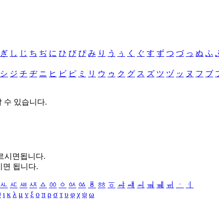
ぎ
し
じ
ち
ぢ
に
ひ
び
ぴ
み
り
う
ぅ
く
ぐ
す
ず
つ
づ
っ
ぬ
ふ
シ
ジ
チ
ヂ
ニ
ヒ
ビ
ピ
ミ
リ
ウ
ゥ
ク
グ
ス
ズ
ツ
ヅ
ッ
ヌ
フ
ブ
할 수 있습니다.
누르시면됩니다.
시면 됩니다.
ㅻ
ㅼ
ㅽ
ㅾ
ㅿ
ㆀ
ㆁ
ㆂ
ㆃ
ㆄ
ㆅ
ㆆ
ㆇ
ㆈ
ㆉ
ㆊ
ㆋ
ㆌ
ㆍ
ㆎ
θ
ι
κ
λ
μ
ν
ξ
ο
π
ρ
σ
τ
υ
φ
χ
ψ
ω