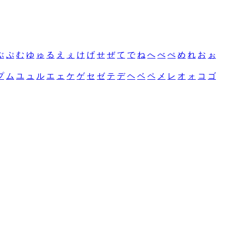
ぶ
ぷ
む
ゆ
ゅ
る
え
ぇ
け
げ
せ
ぜ
て
で
ね
へ
べ
ぺ
め
れ
お
ぉ
プ
ム
ユ
ュ
ル
エ
ェ
ケ
ゲ
セ
ゼ
テ
デ
ヘ
ベ
ペ
メ
レ
オ
ォ
コ
ゴ