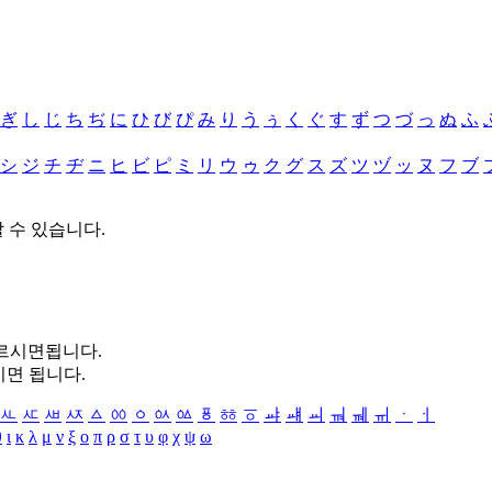
ぎ
し
じ
ち
ぢ
に
ひ
び
ぴ
み
り
う
ぅ
く
ぐ
す
ず
つ
づ
っ
ぬ
ふ
シ
ジ
チ
ヂ
ニ
ヒ
ビ
ピ
ミ
リ
ウ
ゥ
ク
グ
ス
ズ
ツ
ヅ
ッ
ヌ
フ
ブ
할 수 있습니다.
누르시면됩니다.
시면 됩니다.
ㅻ
ㅼ
ㅽ
ㅾ
ㅿ
ㆀ
ㆁ
ㆂ
ㆃ
ㆄ
ㆅ
ㆆ
ㆇ
ㆈ
ㆉ
ㆊ
ㆋ
ㆌ
ㆍ
ㆎ
θ
ι
κ
λ
μ
ν
ξ
ο
π
ρ
σ
τ
υ
φ
χ
ψ
ω