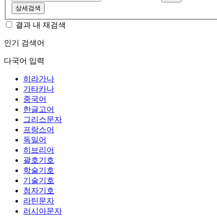
상세검색
결과 내 재검색
인기 검색어
다국어 입력
히라가나
가타카나
중국어
한글고어
그리스문자
프랑스어
독일어
히브리어
괄호기호
학술기호
기술기호
첨자기호
라틴문자
러시아문자