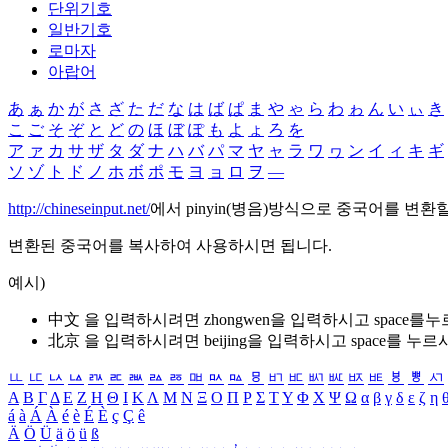
단위기호
일반기호
로마자
아랍어
あ
ぁ
か
が
さ
ざ
た
だ
な
は
ば
ぱ
ま
や
ゃ
ら
わ
ゎ
ん
い
ぃ
き
こ
ご
そ
ぞ
と
ど
の
ほ
ぼ
ぽ
も
よ
ょ
ろ
を
ア
ァ
カ
サ
ザ
タ
ダ
ナ
ハ
バ
パ
マ
ヤ
ャ
ラ
ワ
ヮ
ン
イ
ィ
キ
ギ
ソ
ゾ
ト
ド
ノ
ホ
ボ
ポ
モ
ヨ
ョ
ロ
ヲ
―
http://chineseinput.net/
에서 pinyin(병음)방식으로 중국어를 변환
변환된 중국어를 복사하여 사용하시면 됩니다.
예시)
中文 을 입력하시려면
zhongwen
을 입력하시고 space를
北京 을 입력하시려면
beijing
을 입력하시고 space를 누르
ㅥ
ㅦ
ㅧ
ㅨ
ㅩ
ㅪ
ㅫ
ㅬ
ㅭ
ㅮ
ㅯ
ㅰ
ㅱ
ㅲ
ㅳ
ㅴ
ㅵ
ㅶ
ㅷ
ㅸ
ㅹ
ㅺ
Α
Β
Γ
Δ
Ε
Ζ
Η
Θ
Ι
Κ
Λ
Μ
Ν
Ξ
Ο
Π
Ρ
Σ
Τ
Υ
Φ
Χ
Ψ
Ω
α
β
γ
δ
ε
ζ
η
á
à
Á
À
é
è
É
È
ç
Ç
ê
Ä
Ö
Ü
ä
ö
ü
ß