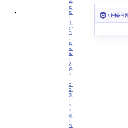
육
학
회
나만을 위한
;
최
상
철
;
최
상
철
;
김
운
미
;
이
미
영
;
이
미
영
;
유