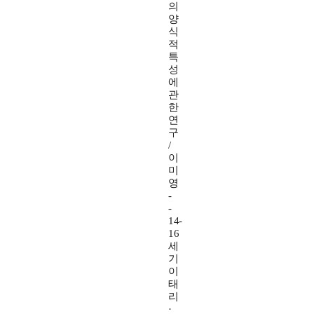
의
양
식
적
특
성
에
관
한
연
구
/
이
미
영
-
-
14-
16
세
기
이
태
리
·