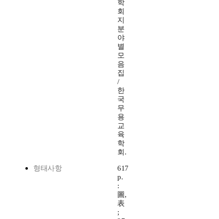
학
회
지
분
야
별
모
음
집
/
한
국
무
용
교
육
학
회.
형태사항
617
p.
:
圖,
表
;