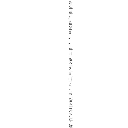
심
으
로
/
김
운
미
-
-
르
네
상
스
기
이
태
리
·
프
랑
스
궁
정
무
용