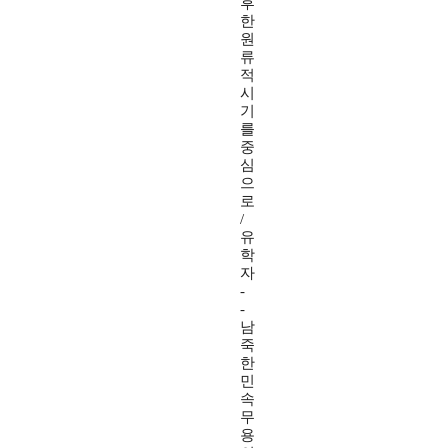
후
한
원
류
적
시
기
를
중
심
으
로
/
유
학
자
-
-
남
죽
한
민
속
무
용