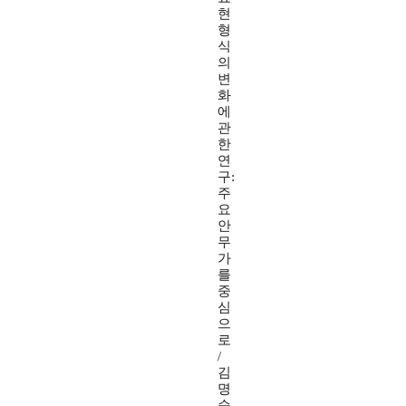
현
형
식
의
변
화
에
관
한
연
구:
주
요
안
무
가
를
중
심
으
로
/
김
명
순