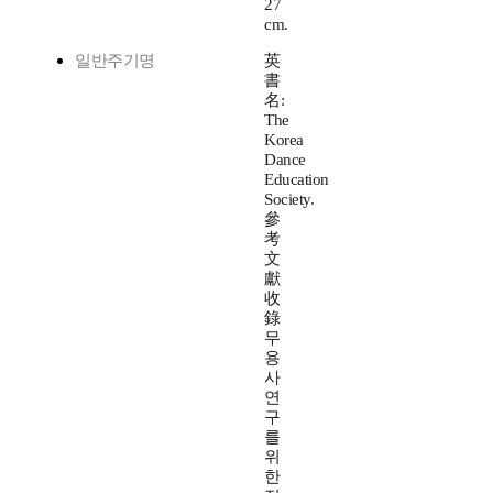
27
cm.
일반주기명
英
書
名:
The
Korea
Dance
Education
Society.
參
考
文
獻
收
錄
무
용
사
연
구
를
위
한