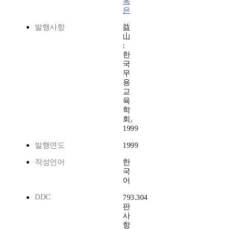
옥
은
발행사항
益
山
:
한
국
무
용
교
육
학
회,
1999
발행연도
1999
작성언어
한
국
어
DDC
793.304
판
사
항