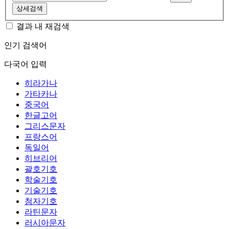
상세검색
결과 내 재검색
인기 검색어
다국어 입력
히라가나
가타카나
중국어
한글고어
그리스문자
프랑스어
독일어
히브리어
괄호기호
학술기호
기술기호
첨자기호
라틴문자
러시아문자