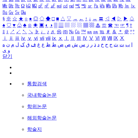
㎒
㎓
㎔
Ω
㏀
㏁
㎊
㎋
㎌
㏖
㏅
㎭
㎮
㎯
㏛
㎩
㎪
㎫
㎬
㏝
㏐
㏓
㏃
㏉
㏜
㏆
§
※
☆
★
○
●
◎
◇
◆
□
■
△
▽
→
←
↑
↓
↔
〓
◁
◀
▷
▶
♤
♠
♡
♥
♧
♣
⊙
◈
▣
◐
◑
▒
▤
▥
▨
▧
▦
▩
♨
☏
☎
☜
☞
¶
†
‡
↕
↗
↙
↖
↘
♭
♩
♪
♬
㉿
㈜
№
㏇
™
㏂
㏘
℡
＃
＆
＊
＠
ª
º
ⅰ
ⅱ
ⅲ
ⅳ
ⅴ
ⅵ
ⅶ
ⅷ
ⅸ
ⅹ
Ⅰ
Ⅱ
Ⅲ
Ⅳ
Ⅴ
Ⅵ
Ⅶ
Ⅷ
Ⅸ
Ⅹ
ا
ب
ت
ث
ج
ح
خ
د
ذ
ر
ز
س
ش
ص
ض
ط
ظ
ع
غ
ف
ق
ک
ل
م
ن
ه
و
ی
닫기
통합검색
국내학술논문
학위논문
해외학술논문
학술지