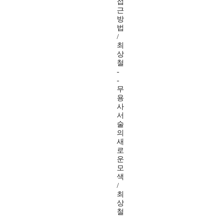
접
근
방
법
/
최
상
철
-
-
무
용
사
서
술
의
새
로
운
모
색
/
최
상
철