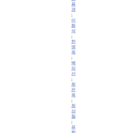
용
경
;
이
화
석
;
한
명
옥
;
백
의
선
;
최
은
옥
;
최
상
철
;
유
학