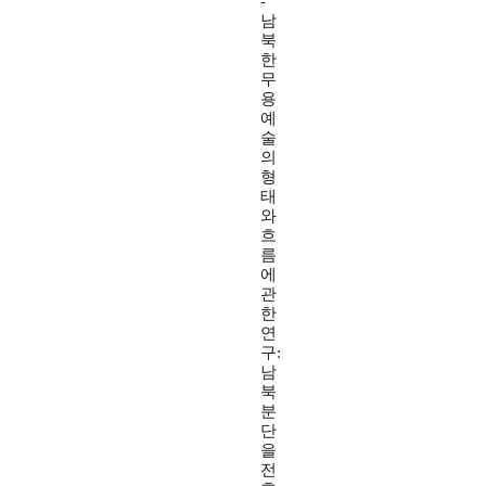
-
남
북
한
무
용
예
술
의
형
태
와
흐
름
에
관
한
연
구:
남
북
분
단
을
전