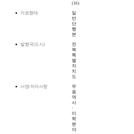
(16)
자료형태
일
반
단
행
본
발행국(도시)
전
북
특
별
자
치
도
서명/저자사항
무
용
역
사
·
미
학
분
야