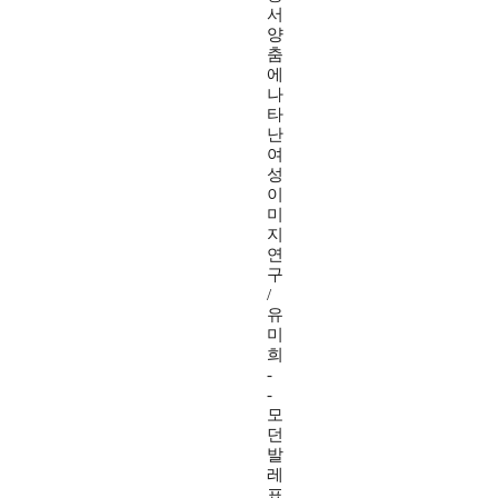
서
양
춤
에
나
타
난
여
성
이
미
지
연
구
/
유
미
희
-
-
모
던
발
레
표