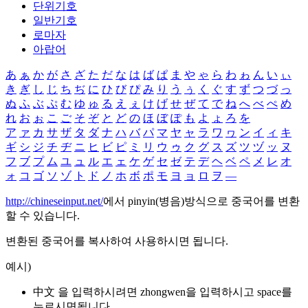
단위기호
일반기호
로마자
아랍어
あ
ぁ
か
が
さ
ざ
た
だ
な
は
ば
ぱ
ま
や
ゃ
ら
わ
ゎ
ん
い
ぃ
き
ぎ
し
じ
ち
ぢ
に
ひ
び
ぴ
み
り
う
ぅ
く
ぐ
す
ず
つ
づ
っ
ぬ
ふ
ぶ
ぷ
む
ゆ
ゅ
る
え
ぇ
け
げ
せ
ぜ
て
で
ね
へ
べ
ぺ
め
れ
お
ぉ
こ
ご
そ
ぞ
と
ど
の
ほ
ぼ
ぽ
も
よ
ょ
ろ
を
ア
ァ
カ
サ
ザ
タ
ダ
ナ
ハ
バ
パ
マ
ヤ
ャ
ラ
ワ
ヮ
ン
イ
ィ
キ
ギ
シ
ジ
チ
ヂ
ニ
ヒ
ビ
ピ
ミ
リ
ウ
ゥ
ク
グ
ス
ズ
ツ
ヅ
ッ
ヌ
フ
ブ
プ
ム
ユ
ュ
ル
エ
ェ
ケ
ゲ
セ
ゼ
テ
デ
ヘ
ベ
ペ
メ
レ
オ
ォ
コ
ゴ
ソ
ゾ
ト
ド
ノ
ホ
ボ
ポ
モ
ヨ
ョ
ロ
ヲ
―
http://chineseinput.net/
에서 pinyin(병음)방식으로 중국어를 변환
할 수 있습니다.
변환된 중국어를 복사하여 사용하시면 됩니다.
예시)
中文 을 입력하시려면
zhongwen
을 입력하시고 space를
누르시면됩니다.