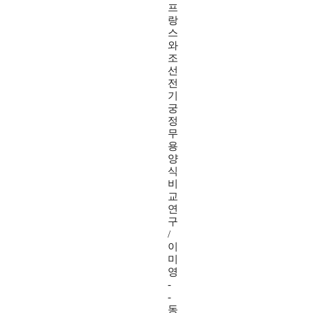
프
랑
스
와
조
선
전
기
궁
정
무
용
양
식
비
교
연
구
/
이
미
영
-
-
동