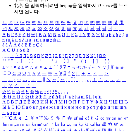
北京 을 입력하시려면
beijing
을 입력하시고 space를 누르
시면 됩니다.
ㅥ
ㅦ
ㅧ
ㅨ
ㅩ
ㅪ
ㅫ
ㅬ
ㅭ
ㅮ
ㅯ
ㅰ
ㅱ
ㅲ
ㅳ
ㅴ
ㅵ
ㅶ
ㅷ
ㅸ
ㅹ
ㅺ
ㅻ
ㅼ
ㅽ
ㅾ
ㅿ
ㆀ
ㆁ
ㆂ
ㆃ
ㆄ
ㆅ
ㆆ
ㆇ
ㆈ
ㆉ
ㆊ
ㆋ
ㆌ
ㆍ
ㆎ
Α
Β
Γ
Δ
Ε
Ζ
Η
Θ
Ι
Κ
Λ
Μ
Ν
Ξ
Ο
Π
Ρ
Σ
Τ
Υ
Φ
Χ
Ψ
Ω
α
β
γ
δ
ε
ζ
η
θ
ι
κ
λ
μ
ν
ξ
ο
π
ρ
σ
τ
υ
φ
χ
ψ
ω
á
à
Á
À
é
è
É
È
ç
Ç
ê
Ä
Ö
Ü
ä
ö
ü
ß
ְ
ֳ
ֲ
ֱ
ָ
ַ
ֵ
ֶ
ִ
ֹ
ּ
ֻ
ׂ
ׁ
ּ
ב
ה
נ
מ
צ
ת
ץ
ש
ד
ג
כ
ע
י
ח
ל
ך
ף
ק
ר
א
ט
ו
ן
ם
פ
‘
’
“
”
〔
〕
〈
〉
「
」
『
』
【
】
＂
（
）
［
］
｛
｝
±
×
÷
≠
≤
≥
∞
∴
♂
♀
∠
⊥
⌒
∂
∇
≡
≒
≪
≫
√
∽
∝
∵
∫
∬
∈
∋
⊆
⊇
⊂
⊃
∪
∩
∧
∨
￢
⇒
⇔
∀
∃
∮
∑
∏
＋
－
＜
＝
＞
、
。
·
‥
…
¨
〃
―
∥
＼
∼
´
～
ˇ
˘
˝
˚
˙
¸
˛
¡
¿
ː
！
＇
，
．
／
：
；
？
＾
＿
｀
｜
½
⅓
⅔
¼
¾
⅛
⅜
⅝
⅞
¹
²
³
⁴
ⁿ
₁
₂
₃
₄
Æ
Ð
Ħ
Ĳ
Ł
Ø
Œ
Þ
Ŧ
Ŋ
æ
đ
ð
ħ
ı
ĳ
ĸ
ŀ
ł
ø
œ
ß
þ
ŧ
ŋ
ŉ
А
Б
В
Г
Д
Е
Ё
Ж
З
И
Й
К
Л
М
Н
О
П
Р
С
Т
У
Ф
Х
Ц
Ч
Ш
Щ
Ъ
Ы
Ь
Э
Ю
Я
а
б
в
г
д
е
ё
ж
з
и
й
к
л
м
н
о
п
р
с
т
у
ф
х
ц
ч
ш
щ
ъ
ы
ь
э
ю
я
′
″
℃
Å
￠
￡
￥
¤
℉
‰
＄
％
Ｆ
￦
㎕
㎖
㎗
ℓ
㎘
㏄
㎣
㎤
㎥
㎦
㎙
㎚
㎛
㎜
㎝
㎞
㎟
㎠
㎡
㎢
㏊
㎍
㎎
㎏
㏏
㎈
㎉
㏈
㎧
㎨
㎰
㎱
㎲
㎳
㎴
㎵
㎶
㎷
㎸
㎹
㎀
㎁
㎂
㎃
㎄
㎺
㎻
㎽
㎾
㎿
㎐
㎑