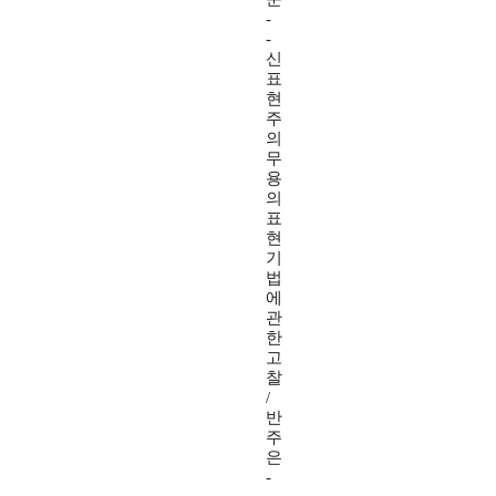
-
-
신
표
현
주
의
무
용
의
표
현
기
법
에
관
한
고
찰
/
반
주
은
-