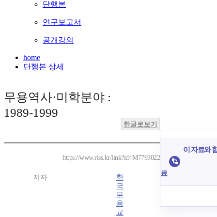
단행본
연구보고서
공개강의
home
단행본 상세
무용역사·미학분야 :
1989-1999
한글로보기
이 자료와 함
https://www.riss.kr/link?id=M7793022
료
저자
한
국
무
용
교