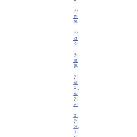
자
;
박
현
옥
;
박
경
숙
;
최
병
용
;
임
혜
자,
장
경
진
;
이
정
애,
이