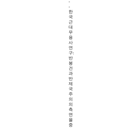
-
-
한
국
근
대
무
용
사
연
구:
반
봉
건
과
반
제
국
주
의
의
측
면
을
중