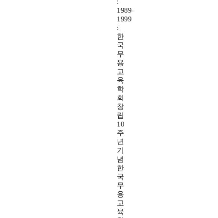
:
1989-
1999
:
한
국
무
용
교
육
학
회
창
립
10
주
년
기
념
한
국
무
용
교
육