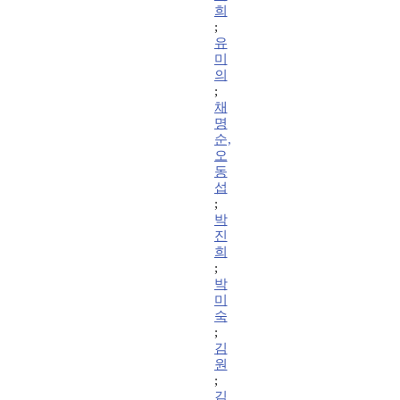
희
;
유
미
의
;
채
명
순,
오
동
섭
;
박
진
희
;
박
미
숙
;
김
원
;
김