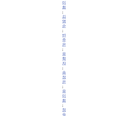
미
희
;
김
명
순
;
반
주
은
;
유
학
자
;
송
정
은
;
유
미
희
;
정
숙