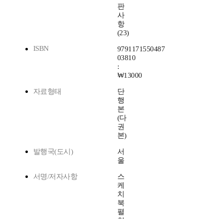
판
사
항
(23)
ISBN
9791171550487
03810
:
₩13000
자료형태
단
행
본
(다
권
본)
발행국(도시)
서
울
서명/저자사항
스
케
치
북
펼