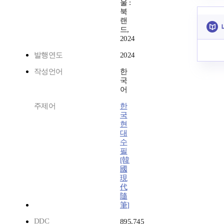
울 :
북
랜
드,
2024
발행연도
2024
작성언어
한
국
어
주제어
한
국
현
대
수
필
[韓
國
現
代
隨
筆]
DDC
895.745