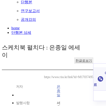
단행본
연구보고서
공개강의
home
단행본 상세
스케치북 펼치다 : 은종일 에세
이
한글로보기
https://www.riss.kr/link?id=M17037495
료
저자
은
종
일
발행사항
서