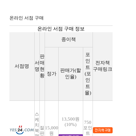
온라인 서점 구매
온라인 서점 구매 정보
종이책
포
판
인
서
매
전자책
서점명
트
명
현
구매링크
판매가(할
정가
(포
황
인율)
인
트
몰)
스
13,500원
케
750
(10%)
치
절
15,000
포인
북
판
원
트
펼