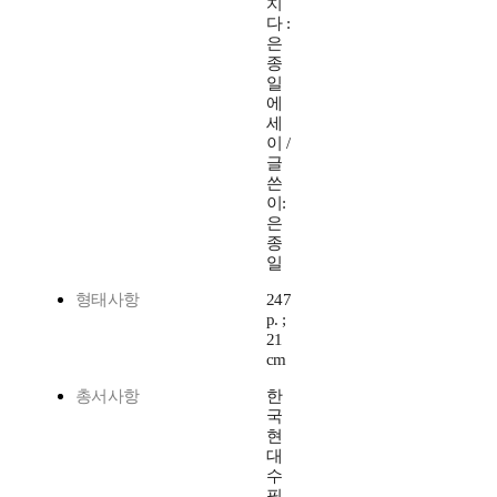
치
다 :
은
종
일
에
세
이 /
글
쓴
이:
은
종
일
형태사항
247
p. ;
21
cm
총서사항
한
국
현
대
수
필