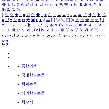
㎒
㎓
㎔
Ω
㏀
㏁
㎊
㎋
㎌
㏖
㏅
㎭
㎮
㎯
㏛
㎩
㎪
㎫
㎬
㏝
㏐
㏓
㏃
㏉
㏜
㏆
§
※
☆
★
○
●
◎
◇
◆
□
■
△
▽
→
←
↑
↓
↔
〓
◁
◀
▷
▶
♤
♠
♡
♥
♧
♣
⊙
◈
▣
◐
◑
▒
▤
▥
▨
▧
▦
▩
♨
☏
☎
☜
☞
¶
†
‡
↕
↗
↙
↖
↘
♭
♩
♪
♬
㉿
㈜
№
㏇
™
㏂
㏘
℡
＃
＆
＊
＠
ª
º
ⅰ
ⅱ
ⅲ
ⅳ
ⅴ
ⅵ
ⅶ
ⅷ
ⅸ
ⅹ
Ⅰ
Ⅱ
Ⅲ
Ⅳ
Ⅴ
Ⅵ
Ⅶ
Ⅷ
Ⅸ
Ⅹ
ا
ب
ت
ث
ج
ح
خ
د
ذ
ر
ز
س
ش
ص
ض
ط
ظ
ع
غ
ف
ق
ک
ل
م
ن
ه
و
ی
닫기
통합검색
국내학술논문
학위논문
해외학술논문
학술지