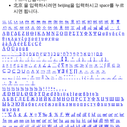
北京 을 입력하시려면
beijing
을 입력하시고 space를 누르
시면 됩니다.
ㅥ
ㅦ
ㅧ
ㅨ
ㅩ
ㅪ
ㅫ
ㅬ
ㅭ
ㅮ
ㅯ
ㅰ
ㅱ
ㅲ
ㅳ
ㅴ
ㅵ
ㅶ
ㅷ
ㅸ
ㅹ
ㅺ
ㅻ
ㅼ
ㅽ
ㅾ
ㅿ
ㆀ
ㆁ
ㆂ
ㆃ
ㆄ
ㆅ
ㆆ
ㆇ
ㆈ
ㆉ
ㆊ
ㆋ
ㆌ
ㆍ
ㆎ
Α
Β
Γ
Δ
Ε
Ζ
Η
Θ
Ι
Κ
Λ
Μ
Ν
Ξ
Ο
Π
Ρ
Σ
Τ
Υ
Φ
Χ
Ψ
Ω
α
β
γ
δ
ε
ζ
η
θ
ι
κ
λ
μ
ν
ξ
ο
π
ρ
σ
τ
υ
φ
χ
ψ
ω
á
à
Á
À
é
è
É
È
ç
Ç
ê
Ä
Ö
Ü
ä
ö
ü
ß
ְ
ֳ
ֲ
ֱ
ָ
ַ
ֵ
ֶ
ִ
ֹ
ּ
ֻ
ׂ
ׁ
ּ
ב
ה
נ
מ
צ
ת
ץ
ש
ד
ג
כ
ע
י
ח
ל
ך
ף
ק
ר
א
ט
ו
ן
ם
פ
‘
’
“
”
〔
〕
〈
〉
「
」
『
』
【
】
＂
（
）
［
］
｛
｝
±
×
÷
≠
≤
≥
∞
∴
♂
♀
∠
⊥
⌒
∂
∇
≡
≒
≪
≫
√
∽
∝
∵
∫
∬
∈
∋
⊆
⊇
⊂
⊃
∪
∩
∧
∨
￢
⇒
⇔
∀
∃
∮
∑
∏
＋
－
＜
＝
＞
、
。
·
‥
…
¨
〃
―
∥
＼
∼
´
～
ˇ
˘
˝
˚
˙
¸
˛
¡
¿
ː
！
＇
，
．
／
：
；
？
＾
＿
｀
｜
½
⅓
⅔
¼
¾
⅛
⅜
⅝
⅞
¹
²
³
⁴
ⁿ
₁
₂
₃
₄
Æ
Ð
Ħ
Ĳ
Ł
Ø
Œ
Þ
Ŧ
Ŋ
æ
đ
ð
ħ
ı
ĳ
ĸ
ŀ
ł
ø
œ
ß
þ
ŧ
ŋ
ŉ
А
Б
В
Г
Д
Е
Ё
Ж
З
И
Й
К
Л
М
Н
О
П
Р
С
Т
У
Ф
Х
Ц
Ч
Ш
Щ
Ъ
Ы
Ь
Э
Ю
Я
а
б
в
г
д
е
ё
ж
з
и
й
к
л
м
н
о
п
р
с
т
у
ф
х
ц
ч
ш
щ
ъ
ы
ь
э
ю
я
′
″
℃
Å
￠
￡
￥
¤
℉
‰
＄
％
Ｆ
￦
㎕
㎖
㎗
ℓ
㎘
㏄
㎣
㎤
㎥
㎦
㎙
㎚
㎛
㎜
㎝
㎞
㎟
㎠
㎡
㎢
㏊
㎍
㎎
㎏
㏏
㎈
㎉
㏈
㎧
㎨
㎰
㎱
㎲
㎳
㎴
㎵
㎶
㎷
㎸
㎹
㎀
㎁
㎂
㎃
㎄
㎺
㎻
㎽
㎾
㎿
㎐
㎑