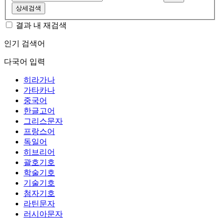
상세검색
결과 내 재검색
인기 검색어
다국어 입력
히라가나
가타카나
중국어
한글고어
그리스문자
프랑스어
독일어
히브리어
괄호기호
학술기호
기술기호
첨자기호
라틴문자
러시아문자