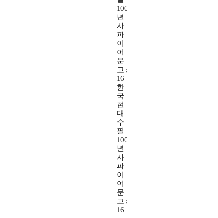
100
년
사
파
이
어
문
고 ;
16
한
국
현
대
수
필
100
년
사
파
이
어
문
고 ;
16