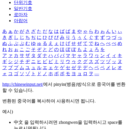
단위기호
일반기호
로마자
아랍어
あ
ぁ
か
が
さ
ざ
た
だ
な
は
ば
ぱ
ま
や
ゃ
ら
わ
ゎ
ん
い
ぃ
き
ぎ
し
じ
ち
ぢ
に
ひ
び
ぴ
み
り
う
ぅ
く
ぐ
す
ず
つ
づ
っ
ぬ
ふ
ぶ
ぷ
む
ゆ
ゅ
る
え
ぇ
け
げ
せ
ぜ
て
で
ね
へ
べ
ぺ
め
れ
お
ぉ
こ
ご
そ
ぞ
と
ど
の
ほ
ぼ
ぽ
も
よ
ょ
ろ
を
ア
ァ
カ
サ
ザ
タ
ダ
ナ
ハ
バ
パ
マ
ヤ
ャ
ラ
ワ
ヮ
ン
イ
ィ
キ
ギ
シ
ジ
チ
ヂ
ニ
ヒ
ビ
ピ
ミ
リ
ウ
ゥ
ク
グ
ス
ズ
ツ
ヅ
ッ
ヌ
フ
ブ
プ
ム
ユ
ュ
ル
エ
ェ
ケ
ゲ
セ
ゼ
テ
デ
ヘ
ベ
ペ
メ
レ
オ
ォ
コ
ゴ
ソ
ゾ
ト
ド
ノ
ホ
ボ
ポ
モ
ヨ
ョ
ロ
ヲ
―
http://chineseinput.net/
에서 pinyin(병음)방식으로 중국어를 변환
할 수 있습니다.
변환된 중국어를 복사하여 사용하시면 됩니다.
예시)
中文 을 입력하시려면
zhongwen
을 입력하시고 space를
누르시면됩니다.