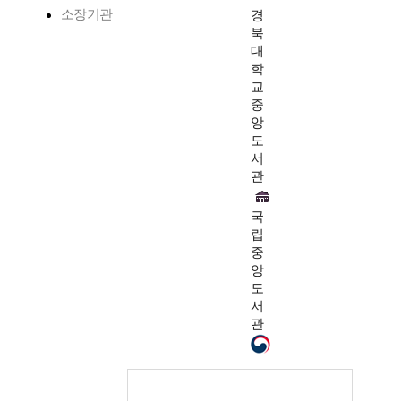
소장기관
경
북
대
학
교
중
앙
도
서
관
국
립
중
앙
도
서
관