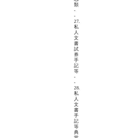
類
-
-
27.
私
人
文
書
試
券
手
記
等
-
-
28.
私
人
文
書
手
記
等
典
當