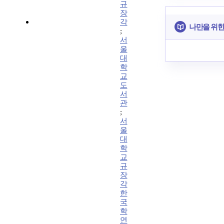
규
장
각
나만을 위한
;
서
울
대
학
교
도
서
관
;
서
울
대
학
교
규
장
각
한
국
학
연