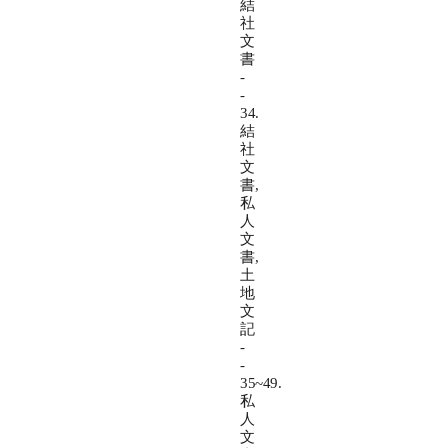
結
社
文
書
-
-
34.
結
社
文
書,
私
人
文
書,
土
地
文
記
-
-
35~49.
私
人
文