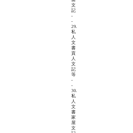
文
記
-
-
29.
私
人
文
書
貢
人
文
記
等
-
-
30.
私
人
文
書
家
屋
文