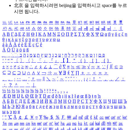
北京 을 입력하시려면
beijing
을 입력하시고 space를 누르
시면 됩니다.
ㅥ
ㅦ
ㅧ
ㅨ
ㅩ
ㅪ
ㅫ
ㅬ
ㅭ
ㅮ
ㅯ
ㅰ
ㅱ
ㅲ
ㅳ
ㅴ
ㅵ
ㅶ
ㅷ
ㅸ
ㅹ
ㅺ
ㅻ
ㅼ
ㅽ
ㅾ
ㅿ
ㆀ
ㆁ
ㆂ
ㆃ
ㆄ
ㆅ
ㆆ
ㆇ
ㆈ
ㆉ
ㆊ
ㆋ
ㆌ
ㆍ
ㆎ
Α
Β
Γ
Δ
Ε
Ζ
Η
Θ
Ι
Κ
Λ
Μ
Ν
Ξ
Ο
Π
Ρ
Σ
Τ
Υ
Φ
Χ
Ψ
Ω
α
β
γ
δ
ε
ζ
η
θ
ι
κ
λ
μ
ν
ξ
ο
π
ρ
σ
τ
υ
φ
χ
ψ
ω
á
à
Á
À
é
è
É
È
ç
Ç
ê
Ä
Ö
Ü
ä
ö
ü
ß
ְ
ֳ
ֲ
ֱ
ָ
ַ
ֵ
ֶ
ִ
ֹ
ּ
ֻ
ׂ
ׁ
ּ
ב
ה
נ
מ
צ
ת
ץ
ש
ד
ג
כ
ע
י
ח
ל
ך
ף
ק
ר
א
ט
ו
ן
ם
פ
‘
’
“
”
〔
〕
〈
〉
「
」
『
』
【
】
＂
（
）
［
］
｛
｝
±
×
÷
≠
≤
≥
∞
∴
♂
♀
∠
⊥
⌒
∂
∇
≡
≒
≪
≫
√
∽
∝
∵
∫
∬
∈
∋
⊆
⊇
⊂
⊃
∪
∩
∧
∨
￢
⇒
⇔
∀
∃
∮
∑
∏
＋
－
＜
＝
＞
、
。
·
‥
…
¨
〃
―
∥
＼
∼
´
～
ˇ
˘
˝
˚
˙
¸
˛
¡
¿
ː
！
＇
，
．
／
：
；
？
＾
＿
｀
｜
½
⅓
⅔
¼
¾
⅛
⅜
⅝
⅞
¹
²
³
⁴
ⁿ
₁
₂
₃
₄
Æ
Ð
Ħ
Ĳ
Ł
Ø
Œ
Þ
Ŧ
Ŋ
æ
đ
ð
ħ
ı
ĳ
ĸ
ŀ
ł
ø
œ
ß
þ
ŧ
ŋ
ŉ
А
Б
В
Г
Д
Е
Ё
Ж
З
И
Й
К
Л
М
Н
О
П
Р
С
Т
У
Ф
Х
Ц
Ч
Ш
Щ
Ъ
Ы
Ь
Э
Ю
Я
а
б
в
г
д
е
ё
ж
з
и
й
к
л
м
н
о
п
р
с
т
у
ф
х
ц
ч
ш
щ
ъ
ы
ь
э
ю
я
′
″
℃
Å
￠
￡
￥
¤
℉
‰
＄
％
Ｆ
￦
㎕
㎖
㎗
ℓ
㎘
㏄
㎣
㎤
㎥
㎦
㎙
㎚
㎛
㎜
㎝
㎞
㎟
㎠
㎡
㎢
㏊
㎍
㎎
㎏
㏏
㎈
㎉
㏈
㎧
㎨
㎰
㎱
㎲
㎳
㎴
㎵
㎶
㎷
㎸
㎹
㎀
㎁
㎂
㎃
㎄
㎺
㎻
㎽
㎾
㎿
㎐
㎑