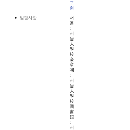
구
원
발행사항
서
울
:
서
울
大
學
校
奎
章
閣
:
서
울
大
學
校
圖
書
館
:
서