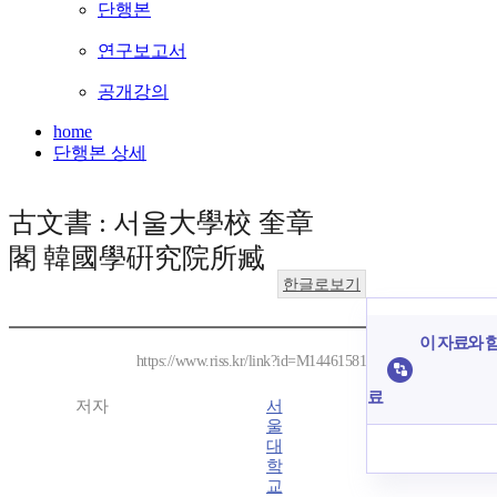
단행본
연구보고서
공개강의
home
단행본 상세
古文書 : 서울大學校 奎章
閣 韓國學硏究院所臧
한글로보기
이 자료와 함
https://www.riss.kr/link?id=M14461581
료
저자
서
울
대
학
교