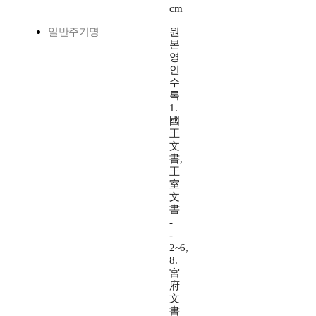
cm
일반주기명
원
본
영
인
수
록
1.
國
王
文
書,
王
室
文
書
-
-
2~6,
8.
宮
府
文
書