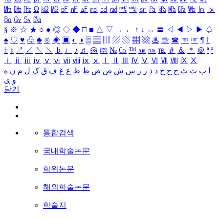
㎒
㎓
㎔
Ω
㏀
㏁
㎊
㎋
㎌
㏖
㏅
㎭
㎮
㎯
㏛
㎩
㎪
㎫
㎬
㏝
㏐
㏓
㏃
㏉
㏜
㏆
§
※
☆
★
○
●
◎
◇
◆
□
■
△
▽
→
←
↑
↓
↔
〓
◁
◀
▷
▶
♤
♠
♡
♥
♧
♣
⊙
◈
▣
◐
◑
▒
▤
▥
▨
▧
▦
▩
♨
☏
☎
☜
☞
¶
†
‡
↕
↗
↙
↖
↘
♭
♩
♪
♬
㉿
㈜
№
㏇
™
㏂
㏘
℡
＃
＆
＊
＠
ª
º
ⅰ
ⅱ
ⅲ
ⅳ
ⅴ
ⅵ
ⅶ
ⅷ
ⅸ
ⅹ
Ⅰ
Ⅱ
Ⅲ
Ⅳ
Ⅴ
Ⅵ
Ⅶ
Ⅷ
Ⅸ
Ⅹ
ا
ب
ت
ث
ج
ح
خ
د
ذ
ر
ز
س
ش
ص
ض
ط
ظ
ع
غ
ف
ق
ک
ل
م
ن
ه
و
ی
닫기
통합검색
국내학술논문
학위논문
해외학술논문
학술지