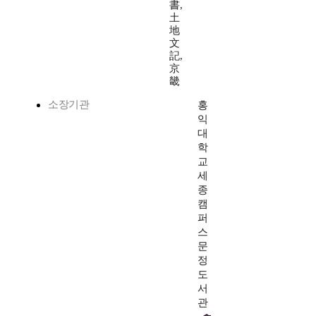
書,
土
地
文
記,
京
畿
소장기관
홍
익
대
학
교
세
종
캠
퍼
스
문
정
도
서
관