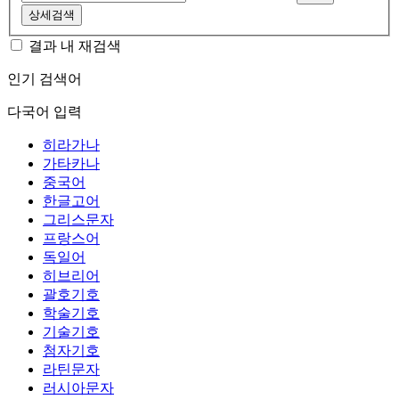
상세검색
결과 내 재검색
인기 검색어
다국어 입력
히라가나
가타카나
중국어
한글고어
그리스문자
프랑스어
독일어
히브리어
괄호기호
학술기호
기술기호
첨자기호
라틴문자
러시아문자