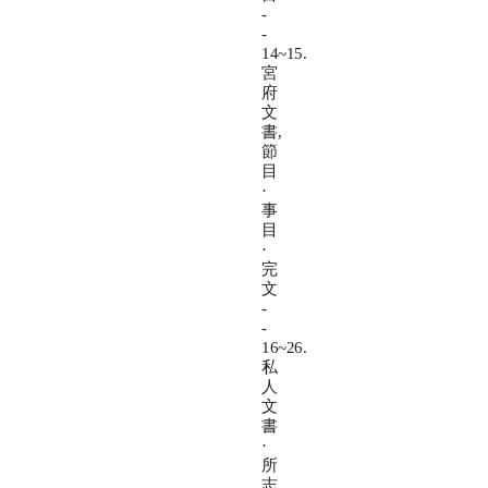
-
-
14~15.
宮
府
文
書,
節
目
·
事
目
·
完
文
-
-
16~26.
私
人
文
書
·
所
志