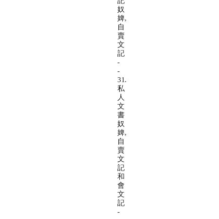
記
奴
婢,
自
賣
文
記
-
-
31.
私
人
文
書
奴
婢,
自
賣
文
記
和
會
文
記
-