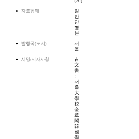
(20)
자료형태
일
반
단
행
본
발행국(도시)
서
울
서명/저자사항
古
文
書
:
서
울
大
學
校
奎
章
閣
韓
國
學