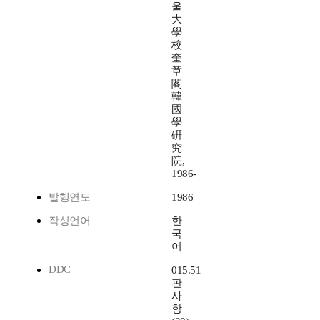
울
大
學
校
奎
章
閣
韓
國
學
硏
究
院,
1986-
발행연도
1986
작성언어
한
국
어
DDC
015.51
판
사
항