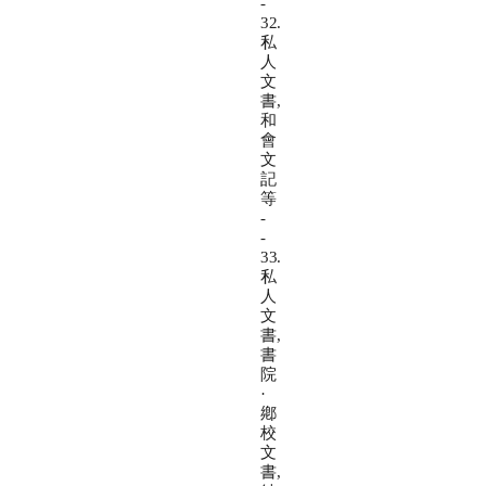
-
32.
私
人
文
書,
和
會
文
記
等
-
-
33.
私
人
文
書,
書
院
·
鄕
校
文
書,