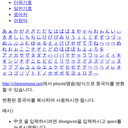
단위기호
일반기호
로마자
아랍어
あ
ぁ
か
が
さ
ざ
た
だ
な
は
ば
ぱ
ま
や
ゃ
ら
わ
ゎ
ん
い
ぃ
き
ぎ
し
じ
ち
ぢ
に
ひ
び
ぴ
み
り
う
ぅ
く
ぐ
す
ず
つ
づ
っ
ぬ
ふ
ぶ
ぷ
む
ゆ
ゅ
る
え
ぇ
け
げ
せ
ぜ
て
で
ね
へ
べ
ぺ
め
れ
お
ぉ
こ
ご
そ
ぞ
と
ど
の
ほ
ぼ
ぽ
も
よ
ょ
ろ
を
ア
ァ
カ
サ
ザ
タ
ダ
ナ
ハ
バ
パ
マ
ヤ
ャ
ラ
ワ
ヮ
ン
イ
ィ
キ
ギ
シ
ジ
チ
ヂ
ニ
ヒ
ビ
ピ
ミ
リ
ウ
ゥ
ク
グ
ス
ズ
ツ
ヅ
ッ
ヌ
フ
ブ
プ
ム
ユ
ュ
ル
エ
ェ
ケ
ゲ
セ
ゼ
テ
デ
ヘ
ベ
ペ
メ
レ
オ
ォ
コ
ゴ
ソ
ゾ
ト
ド
ノ
ホ
ボ
ポ
モ
ヨ
ョ
ロ
ヲ
―
http://chineseinput.net/
에서 pinyin(병음)방식으로 중국어를 변환
할 수 있습니다.
변환된 중국어를 복사하여 사용하시면 됩니다.
예시)
中文 을 입력하시려면
zhongwen
을 입력하시고 space를
누르시면됩니다.