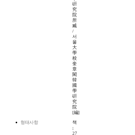
硏
究
院
所
臧
/
서
울
大
學
校
奎
章
閣
韓
國
學
硏
究
院
[編]
형태사항
책
;
27