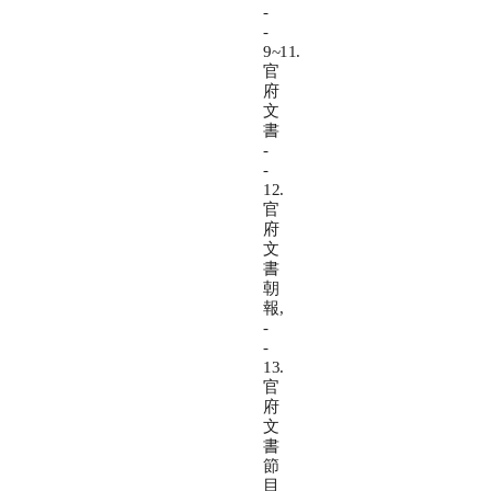
-
-
9~11.
官
府
文
書
-
-
12.
官
府
文
書
朝
報,
-
-
13.
官
府
文
書
節
目