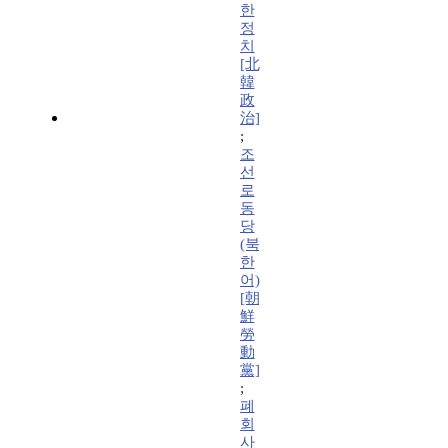
한
정
치
[北
韓
政
治]
;
조
선
로
동
당
(북
한
어)
[朝
鮮
勞
動
黨]
;
폐
회
사