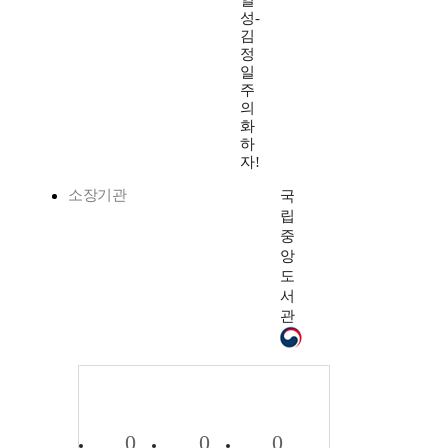
일
성-
김
정
일
주
의
화
하
자!
소장기관
국
립
중
앙
도
서
관
0
0
0