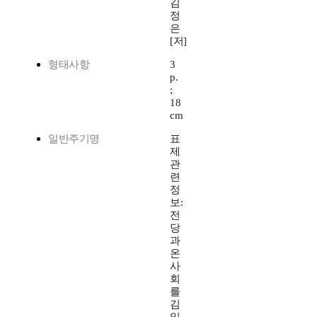
김
정
은
[저]
형태사항
3
p.
;
18
cm
일반주기명
표
제
관
련
정
보:
전
당
과
온
사
회
를
김