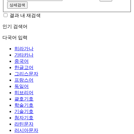
상세검색
결과 내 재검색
인기 검색어
다국어 입력
히라가나
가타카나
중국어
한글고어
그리스문자
프랑스어
독일어
히브리어
괄호기호
학술기호
기술기호
첨자기호
라틴문자
러시아문자