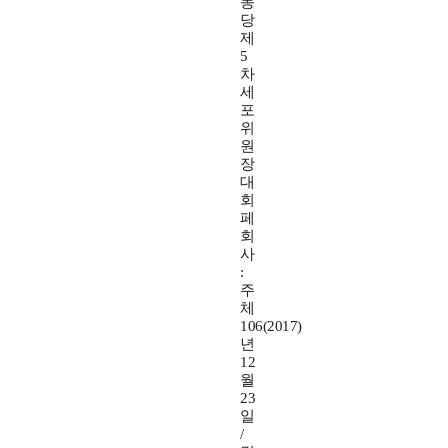
동
당
제
5
차
세
포
위
원
장
대
회
페
회
사
:
주
체
106(2017)
년
12
월
23
일
/