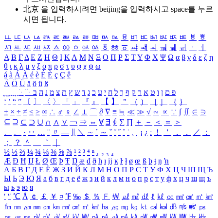
北京 을 입력하시려면
beijing
을 입력하시고 space를 누르
시면 됩니다.
ㅥ
ㅦ
ㅧ
ㅨ
ㅩ
ㅪ
ㅫ
ㅬ
ㅭ
ㅮ
ㅯ
ㅰ
ㅱ
ㅲ
ㅳ
ㅴ
ㅵ
ㅶ
ㅷ
ㅸ
ㅹ
ㅺ
ㅻ
ㅼ
ㅽ
ㅾ
ㅿ
ㆀ
ㆁ
ㆂ
ㆃ
ㆄ
ㆅ
ㆆ
ㆇ
ㆈ
ㆉ
ㆊ
ㆋ
ㆌ
ㆍ
ㆎ
Α
Β
Γ
Δ
Ε
Ζ
Η
Θ
Ι
Κ
Λ
Μ
Ν
Ξ
Ο
Π
Ρ
Σ
Τ
Υ
Φ
Χ
Ψ
Ω
α
β
γ
δ
ε
ζ
η
θ
ι
κ
λ
μ
ν
ξ
ο
π
ρ
σ
τ
υ
φ
χ
ψ
ω
á
à
Á
À
é
è
É
È
ç
Ç
ê
Ä
Ö
Ü
ä
ö
ü
ß
ְ
ֳ
ֲ
ֱ
ָ
ַ
ֵ
ֶ
ִ
ֹ
ּ
ֻ
ׂ
ׁ
ּ
ב
ה
נ
מ
צ
ת
ץ
ש
ד
ג
כ
ע
י
ח
ל
ך
ף
ק
ר
א
ט
ו
ן
ם
פ
‘
’
“
”
〔
〕
〈
〉
「
」
『
』
【
】
＂
（
）
［
］
｛
｝
±
×
÷
≠
≤
≥
∞
∴
♂
♀
∠
⊥
⌒
∂
∇
≡
≒
≪
≫
√
∽
∝
∵
∫
∬
∈
∋
⊆
⊇
⊂
⊃
∪
∩
∧
∨
￢
⇒
⇔
∀
∃
∮
∑
∏
＋
－
＜
＝
＞
、
。
·
‥
…
¨
〃
―
∥
＼
∼
´
～
ˇ
˘
˝
˚
˙
¸
˛
¡
¿
ː
！
＇
，
．
／
：
；
？
＾
＿
｀
｜
½
⅓
⅔
¼
¾
⅛
⅜
⅝
⅞
¹
²
³
⁴
ⁿ
₁
₂
₃
₄
Æ
Ð
Ħ
Ĳ
Ł
Ø
Œ
Þ
Ŧ
Ŋ
æ
đ
ð
ħ
ı
ĳ
ĸ
ŀ
ł
ø
œ
ß
þ
ŧ
ŋ
ŉ
А
Б
В
Г
Д
Е
Ё
Ж
З
И
Й
К
Л
М
Н
О
П
Р
С
Т
У
Ф
Х
Ц
Ч
Ш
Щ
Ъ
Ы
Ь
Э
Ю
Я
а
б
в
г
д
е
ё
ж
з
и
й
к
л
м
н
о
п
р
с
т
у
ф
х
ц
ч
ш
щ
ъ
ы
ь
э
ю
я
′
″
℃
Å
￠
￡
￥
¤
℉
‰
＄
％
Ｆ
￦
㎕
㎖
㎗
ℓ
㎘
㏄
㎣
㎤
㎥
㎦
㎙
㎚
㎛
㎜
㎝
㎞
㎟
㎠
㎡
㎢
㏊
㎍
㎎
㎏
㏏
㎈
㎉
㏈
㎧
㎨
㎰
㎱
㎲
㎳
㎴
㎵
㎶
㎷
㎸
㎹
㎀
㎁
㎂
㎃
㎄
㎺
㎻
㎽
㎾
㎿
㎐
㎑