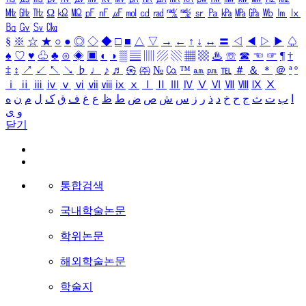
㎒
㎓
㎔
Ω
㏀
㏁
㎊
㎋
㎌
㏖
㏅
㎭
㎮
㎯
㏛
㎩
㎪
㎫
㎬
㏝
㏐
㏓
㏃
㏉
㏜
㏆
§
※
☆
★
○
●
◎
◇
◆
□
■
△
▽
→
←
↑
↓
↔
〓
◁
◀
▷
▶
♤
♠
♡
♥
♧
♣
⊙
◈
▣
◐
◑
▒
▤
▥
▨
▧
▦
▩
♨
☏
☎
☜
☞
¶
†
‡
↕
↗
↙
↖
↘
♭
♩
♪
♬
㉿
㈜
№
㏇
™
㏂
㏘
℡
＃
＆
＊
＠
ª
º
ⅰ
ⅱ
ⅲ
ⅳ
ⅴ
ⅵ
ⅶ
ⅷ
ⅸ
ⅹ
Ⅰ
Ⅱ
Ⅲ
Ⅳ
Ⅴ
Ⅵ
Ⅶ
Ⅷ
Ⅸ
Ⅹ
ا
ب
ت
ث
ج
ح
خ
د
ذ
ر
ز
س
ش
ص
ض
ط
ظ
ع
غ
ف
ق
ک
ل
م
ن
ه
و
ی
닫기
통합검색
국내학술논문
학위논문
해외학술논문
학술지