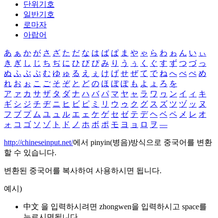
단위기호
일반기호
로마자
아랍어
あ
ぁ
か
が
さ
ざ
た
だ
な
は
ば
ぱ
ま
や
ゃ
ら
わ
ゎ
ん
い
ぃ
き
ぎ
し
じ
ち
ぢ
に
ひ
び
ぴ
み
り
う
ぅ
く
ぐ
す
ず
つ
づ
っ
ぬ
ふ
ぶ
ぷ
む
ゆ
ゅ
る
え
ぇ
け
げ
せ
ぜ
て
で
ね
へ
べ
ぺ
め
れ
お
ぉ
こ
ご
そ
ぞ
と
ど
の
ほ
ぼ
ぽ
も
よ
ょ
ろ
を
ア
ァ
カ
サ
ザ
タ
ダ
ナ
ハ
バ
パ
マ
ヤ
ャ
ラ
ワ
ヮ
ン
イ
ィ
キ
ギ
シ
ジ
チ
ヂ
ニ
ヒ
ビ
ピ
ミ
リ
ウ
ゥ
ク
グ
ス
ズ
ツ
ヅ
ッ
ヌ
フ
ブ
プ
ム
ユ
ュ
ル
エ
ェ
ケ
ゲ
セ
ゼ
テ
デ
ヘ
ベ
ペ
メ
レ
オ
ォ
コ
ゴ
ソ
ゾ
ト
ド
ノ
ホ
ボ
ポ
モ
ヨ
ョ
ロ
ヲ
―
http://chineseinput.net/
에서 pinyin(병음)방식으로 중국어를 변환
할 수 있습니다.
변환된 중국어를 복사하여 사용하시면 됩니다.
예시)
中文 을 입력하시려면
zhongwen
을 입력하시고 space를
누르시면됩니다.