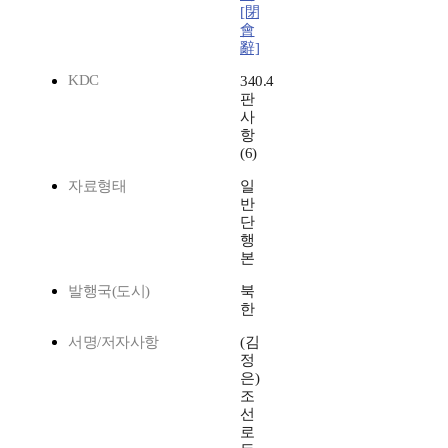
[閉
會
辭]
KDC
340.4
판
사
항
(6)
자료형태
일
반
단
행
본
발행국(도시)
북
한
서명/저자사항
(김
정
은)
조
선
로