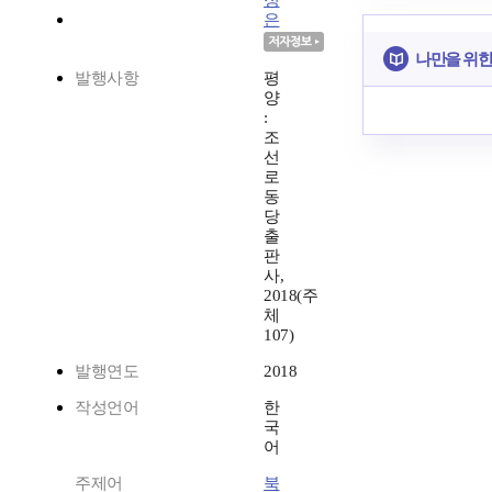
정
은
나만을 위한
발행사항
평
양
:
조
선
로
동
당
출
판
사,
2018(주
체
107)
발행연도
2018
작성언어
한
국
어
주제어
북