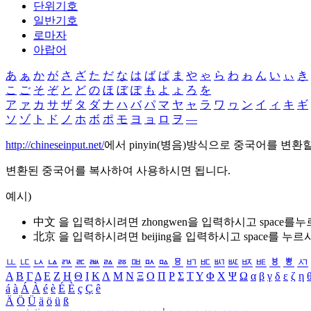
단위기호
일반기호
로마자
아랍어
あ
ぁ
か
が
さ
ざ
た
だ
な
は
ば
ぱ
ま
や
ゃ
ら
わ
ゎ
ん
い
ぃ
き
こ
ご
そ
ぞ
と
ど
の
ほ
ぼ
ぽ
も
よ
ょ
ろ
を
ア
ァ
カ
サ
ザ
タ
ダ
ナ
ハ
バ
パ
マ
ヤ
ャ
ラ
ワ
ヮ
ン
イ
ィ
キ
ギ
ソ
ゾ
ト
ド
ノ
ホ
ボ
ポ
モ
ヨ
ョ
ロ
ヲ
―
http://chineseinput.net/
에서 pinyin(병음)방식으로 중국어를 변환
변환된 중국어를 복사하여 사용하시면 됩니다.
예시)
中文 을 입력하시려면
zhongwen
을 입력하시고 space를
北京 을 입력하시려면
beijing
을 입력하시고 space를 누르
ㅥ
ㅦ
ㅧ
ㅨ
ㅩ
ㅪ
ㅫ
ㅬ
ㅭ
ㅮ
ㅯ
ㅰ
ㅱ
ㅲ
ㅳ
ㅴ
ㅵ
ㅶ
ㅷ
ㅸ
ㅹ
ㅺ
Α
Β
Γ
Δ
Ε
Ζ
Η
Θ
Ι
Κ
Λ
Μ
Ν
Ξ
Ο
Π
Ρ
Σ
Τ
Υ
Φ
Χ
Ψ
Ω
α
β
γ
δ
ε
ζ
η
á
à
Á
À
é
è
É
È
ç
Ç
ê
Ä
Ö
Ü
ä
ö
ü
ß