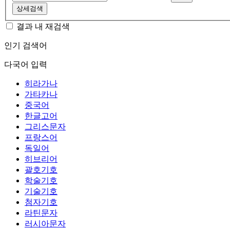
상세검색
결과 내 재검색
인기 검색어
다국어 입력
히라가나
가타카나
중국어
한글고어
그리스문자
프랑스어
독일어
히브리어
괄호기호
학술기호
기술기호
첨자기호
라틴문자
러시아문자