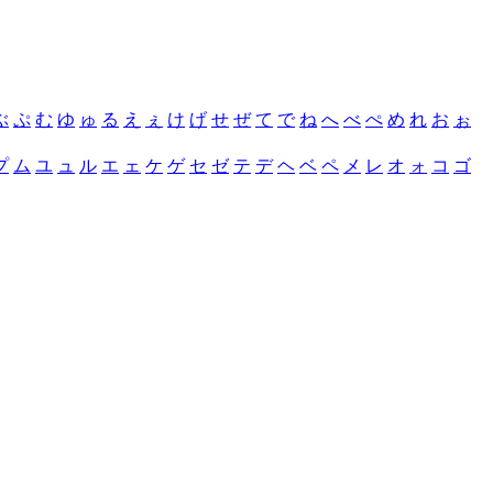
ぶ
ぷ
む
ゆ
ゅ
る
え
ぇ
け
げ
せ
ぜ
て
で
ね
へ
べ
ぺ
め
れ
お
ぉ
プ
ム
ユ
ュ
ル
エ
ェ
ケ
ゲ
セ
ゼ
テ
デ
ヘ
ベ
ペ
メ
レ
オ
ォ
コ
ゴ