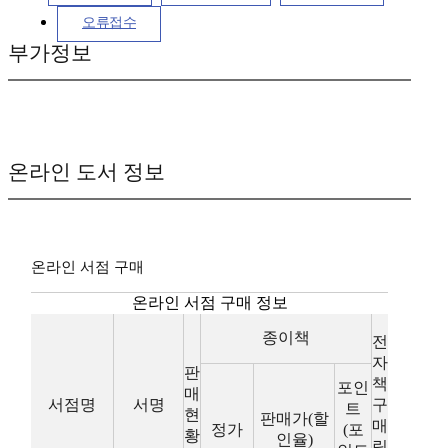
오류접수
부가정보
온라인 도서 정보
온라인 서점 구매
온라인 서점 구매 정보
종이책
전
자
판
책
포인
매
서점명
서명
구
트
현
판매가(할
매
정가
(포
황
인율)
링