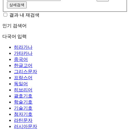
상세검색
결과 내 재검색
인기 검색어
다국어 입력
히라가나
가타카나
중국어
한글고어
그리스문자
프랑스어
독일어
히브리어
괄호기호
학술기호
기술기호
첨자기호
라틴문자
러시아문자