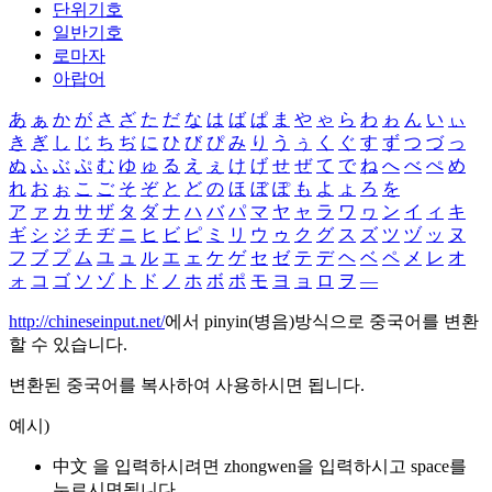
단위기호
일반기호
로마자
아랍어
あ
ぁ
か
が
さ
ざ
た
だ
な
は
ば
ぱ
ま
や
ゃ
ら
わ
ゎ
ん
い
ぃ
き
ぎ
し
じ
ち
ぢ
に
ひ
び
ぴ
み
り
う
ぅ
く
ぐ
す
ず
つ
づ
っ
ぬ
ふ
ぶ
ぷ
む
ゆ
ゅ
る
え
ぇ
け
げ
せ
ぜ
て
で
ね
へ
べ
ぺ
め
れ
お
ぉ
こ
ご
そ
ぞ
と
ど
の
ほ
ぼ
ぽ
も
よ
ょ
ろ
を
ア
ァ
カ
サ
ザ
タ
ダ
ナ
ハ
バ
パ
マ
ヤ
ャ
ラ
ワ
ヮ
ン
イ
ィ
キ
ギ
シ
ジ
チ
ヂ
ニ
ヒ
ビ
ピ
ミ
リ
ウ
ゥ
ク
グ
ス
ズ
ツ
ヅ
ッ
ヌ
フ
ブ
プ
ム
ユ
ュ
ル
エ
ェ
ケ
ゲ
セ
ゼ
テ
デ
ヘ
ベ
ペ
メ
レ
オ
ォ
コ
ゴ
ソ
ゾ
ト
ド
ノ
ホ
ボ
ポ
モ
ヨ
ョ
ロ
ヲ
―
http://chineseinput.net/
에서 pinyin(병음)방식으로 중국어를 변환
할 수 있습니다.
변환된 중국어를 복사하여 사용하시면 됩니다.
예시)
中文 을 입력하시려면
zhongwen
을 입력하시고 space를
누르시면됩니다.