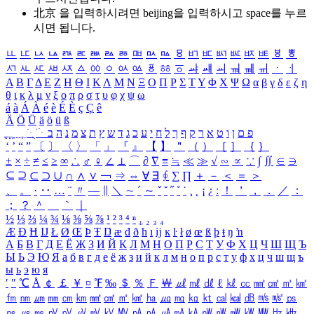
北京 을 입력하시려면
beijing
을 입력하시고 space를 누르
시면 됩니다.
ㅥ
ㅦ
ㅧ
ㅨ
ㅩ
ㅪ
ㅫ
ㅬ
ㅭ
ㅮ
ㅯ
ㅰ
ㅱ
ㅲ
ㅳ
ㅴ
ㅵ
ㅶ
ㅷ
ㅸ
ㅹ
ㅺ
ㅻ
ㅼ
ㅽ
ㅾ
ㅿ
ㆀ
ㆁ
ㆂ
ㆃ
ㆄ
ㆅ
ㆆ
ㆇ
ㆈ
ㆉ
ㆊ
ㆋ
ㆌ
ㆍ
ㆎ
Α
Β
Γ
Δ
Ε
Ζ
Η
Θ
Ι
Κ
Λ
Μ
Ν
Ξ
Ο
Π
Ρ
Σ
Τ
Υ
Φ
Χ
Ψ
Ω
α
β
γ
δ
ε
ζ
η
θ
ι
κ
λ
μ
ν
ξ
ο
π
ρ
σ
τ
υ
φ
χ
ψ
ω
á
à
Á
À
é
è
É
È
ç
Ç
ê
Ä
Ö
Ü
ä
ö
ü
ß
ְ
ֳ
ֲ
ֱ
ָ
ַ
ֵ
ֶ
ִ
ֹ
ּ
ֻ
ׂ
ׁ
ּ
ב
ה
נ
מ
צ
ת
ץ
ש
ד
ג
כ
ע
י
ח
ל
ך
ף
ק
ר
א
ט
ו
ן
ם
פ
‘
’
“
”
〔
〕
〈
〉
「
」
『
』
【
】
＂
（
）
［
］
｛
｝
±
×
÷
≠
≤
≥
∞
∴
♂
♀
∠
⊥
⌒
∂
∇
≡
≒
≪
≫
√
∽
∝
∵
∫
∬
∈
∋
⊆
⊇
⊂
⊃
∪
∩
∧
∨
￢
⇒
⇔
∀
∃
∮
∑
∏
＋
－
＜
＝
＞
、
。
·
‥
…
¨
〃
―
∥
＼
∼
´
～
ˇ
˘
˝
˚
˙
¸
˛
¡
¿
ː
！
＇
，
．
／
：
；
？
＾
＿
｀
｜
½
⅓
⅔
¼
¾
⅛
⅜
⅝
⅞
¹
²
³
⁴
ⁿ
₁
₂
₃
₄
Æ
Ð
Ħ
Ĳ
Ł
Ø
Œ
Þ
Ŧ
Ŋ
æ
đ
ð
ħ
ı
ĳ
ĸ
ŀ
ł
ø
œ
ß
þ
ŧ
ŋ
ŉ
А
Б
В
Г
Д
Е
Ё
Ж
З
И
Й
К
Л
М
Н
О
П
Р
С
Т
У
Ф
Х
Ц
Ч
Ш
Щ
Ъ
Ы
Ь
Э
Ю
Я
а
б
в
г
д
е
ё
ж
з
и
й
к
л
м
н
о
п
р
с
т
у
ф
х
ц
ч
ш
щ
ъ
ы
ь
э
ю
я
′
″
℃
Å
￠
￡
￥
¤
℉
‰
＄
％
Ｆ
￦
㎕
㎖
㎗
ℓ
㎘
㏄
㎣
㎤
㎥
㎦
㎙
㎚
㎛
㎜
㎝
㎞
㎟
㎠
㎡
㎢
㏊
㎍
㎎
㎏
㏏
㎈
㎉
㏈
㎧
㎨
㎰
㎱
㎲
㎳
㎴
㎵
㎶
㎷
㎸
㎹
㎀
㎁
㎂
㎃
㎄
㎺
㎻
㎽
㎾
㎿
㎐
㎑