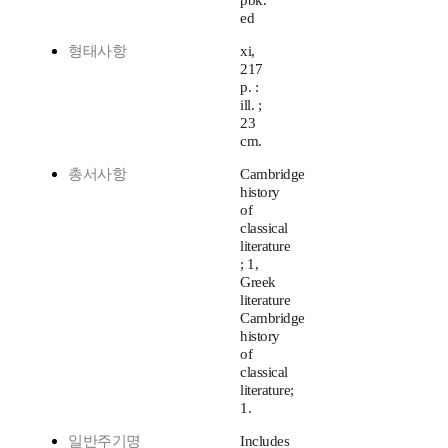
pbk.
ed
형태사항
xi,
217
p. :
ill. ;
23
cm.
총서사항
Cambridge
history
of
classical
literature
; 1,
Greek
literature
Cambridge
history
of
classical
literature;
1.
일반주기명
Includes