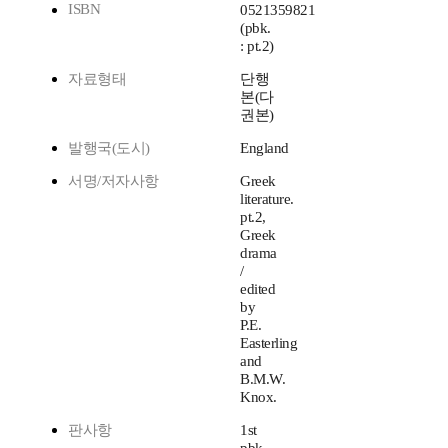
ISBN
0521359821
(pbk.
: pt.2)
자료형태
단행
본(다
권본)
발행국(도시)
England
서명/저자사항
Greek
literature.
pt.2,
Greek
drama
/
edited
by
P.E.
Easterling
and
B.M.W.
Knox.
판사항
1st