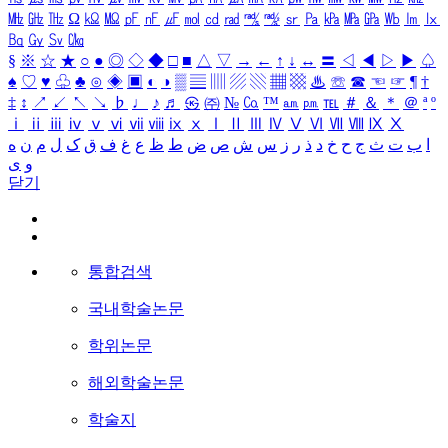
㎒
㎓
㎔
Ω
㏀
㏁
㎊
㎋
㎌
㏖
㏅
㎭
㎮
㎯
㏛
㎩
㎪
㎫
㎬
㏝
㏐
㏓
㏃
㏉
㏜
㏆
§
※
☆
★
○
●
◎
◇
◆
□
■
△
▽
→
←
↑
↓
↔
〓
◁
◀
▷
▶
♤
♠
♡
♥
♧
♣
⊙
◈
▣
◐
◑
▒
▤
▥
▨
▧
▦
▩
♨
☏
☎
☜
☞
¶
†
‡
↕
↗
↙
↖
↘
♭
♩
♪
♬
㉿
㈜
№
㏇
™
㏂
㏘
℡
＃
＆
＊
＠
ª
º
ⅰ
ⅱ
ⅲ
ⅳ
ⅴ
ⅵ
ⅶ
ⅷ
ⅸ
ⅹ
Ⅰ
Ⅱ
Ⅲ
Ⅳ
Ⅴ
Ⅵ
Ⅶ
Ⅷ
Ⅸ
Ⅹ
ا
ب
ت
ث
ج
ح
خ
د
ذ
ر
ز
س
ش
ص
ض
ط
ظ
ع
غ
ف
ق
ک
ل
م
ن
ه
و
ی
닫기
통합검색
국내학술논문
학위논문
해외학술논문
학술지