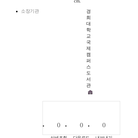
cm.
소장기관
경
희
대
학
교
국
제
캠
퍼
스
도
서
관
0
0
0
상세조회
다운로드
내보내기