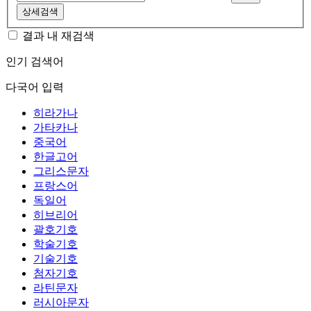
상세검색
결과 내 재검색
인기 검색어
다국어 입력
히라가나
가타카나
중국어
한글고어
그리스문자
프랑스어
독일어
히브리어
괄호기호
학술기호
기술기호
첨자기호
라틴문자
러시아문자