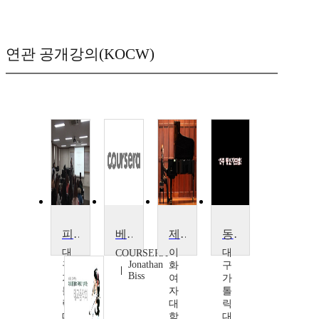
연관 공개강의(KOCW)
피아노 문헌 2
베토벤의 피아노 소타나
제26회 Faculty Noon Concert
동요지도사 2
대
이
대
COURSERA
Jonathan
구
화
구
Biss
가
여
가
톨
자
톨
릭
대
릭
대
학
대