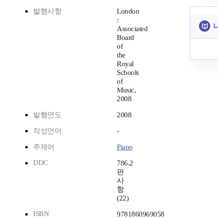
발행사항
London
:
Associated
Board
of
the
Royal
Schools
of
Music,
2008
발행연도
2008
작성언어
-
주제어
Piano
DDC
786.2
판
사
항
(22)
ISBN
9781860969058