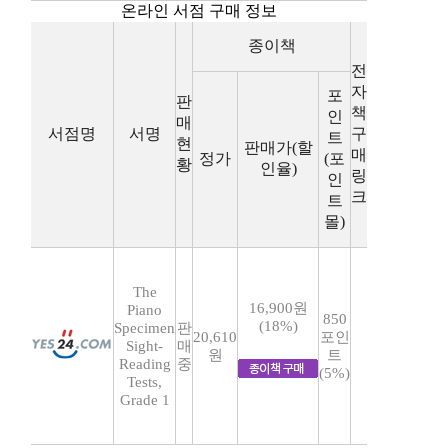
온라인 서점 구매 정보
종이책
전
자
포
판
책
인
매
서점명
서명
구
트
현
판매가(할
매
정가
(포
황
인율)
링
인
크
트
몰)
The
16,900원
Piano
850
(18%)
Specimen
판
20,610
포인
Sight-
매
원
트
Reading
중
(5%)
Tests,
Grade 1