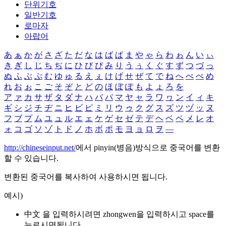
단위기호
일반기호
로마자
아랍어
あ
ぁ
か
が
さ
ざ
た
だ
な
は
ば
ぱ
ま
や
ゃ
ら
わ
ゎ
ん
い
ぃ
き
ぎ
し
じ
ち
ぢ
に
ひ
び
ぴ
み
り
う
ぅ
く
ぐ
す
ず
つ
づ
っ
ぬ
ふ
ぶ
ぷ
む
ゆ
ゅ
る
え
ぇ
け
げ
せ
ぜ
て
で
ね
へ
べ
ぺ
め
れ
お
ぉ
こ
ご
そ
ぞ
と
ど
の
ほ
ぼ
ぽ
も
よ
ょ
ろ
を
ア
ァ
カ
サ
ザ
タ
ダ
ナ
ハ
バ
パ
マ
ヤ
ャ
ラ
ワ
ヮ
ン
イ
ィ
キ
ギ
シ
ジ
チ
ヂ
ニ
ヒ
ビ
ピ
ミ
リ
ウ
ゥ
ク
グ
ス
ズ
ツ
ヅ
ッ
ヌ
フ
ブ
プ
ム
ユ
ュ
ル
エ
ェ
ケ
ゲ
セ
ゼ
テ
デ
ヘ
ベ
ペ
メ
レ
オ
ォ
コ
ゴ
ソ
ゾ
ト
ド
ノ
ホ
ボ
ポ
モ
ヨ
ョ
ロ
ヲ
―
http://chineseinput.net/
에서 pinyin(병음)방식으로 중국어를 변환
할 수 있습니다.
변환된 중국어를 복사하여 사용하시면 됩니다.
예시)
中文 을 입력하시려면
zhongwen
을 입력하시고 space를
누르시면됩니다.