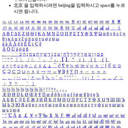
北京 을 입력하시려면
beijing
을 입력하시고 space를 누르
시면 됩니다.
ㅥ
ㅦ
ㅧ
ㅨ
ㅩ
ㅪ
ㅫ
ㅬ
ㅭ
ㅮ
ㅯ
ㅰ
ㅱ
ㅲ
ㅳ
ㅴ
ㅵ
ㅶ
ㅷ
ㅸ
ㅹ
ㅺ
ㅻ
ㅼ
ㅽ
ㅾ
ㅿ
ㆀ
ㆁ
ㆂ
ㆃ
ㆄ
ㆅ
ㆆ
ㆇ
ㆈ
ㆉ
ㆊ
ㆋ
ㆌ
ㆍ
ㆎ
Α
Β
Γ
Δ
Ε
Ζ
Η
Θ
Ι
Κ
Λ
Μ
Ν
Ξ
Ο
Π
Ρ
Σ
Τ
Υ
Φ
Χ
Ψ
Ω
α
β
γ
δ
ε
ζ
η
θ
ι
κ
λ
μ
ν
ξ
ο
π
ρ
σ
τ
υ
φ
χ
ψ
ω
á
à
Á
À
é
è
É
È
ç
Ç
ê
Ä
Ö
Ü
ä
ö
ü
ß
ְ
ֳ
ֲ
ֱ
ָ
ַ
ֵ
ֶ
ִ
ֹ
ּ
ֻ
ׂ
ׁ
ּ
ב
ה
נ
מ
צ
ת
ץ
ש
ד
ג
כ
ע
י
ח
ל
ך
ף
ק
ר
א
ט
ו
ן
ם
פ
‘
’
“
”
〔
〕
〈
〉
「
」
『
』
【
】
＂
（
）
［
］
｛
｝
±
×
÷
≠
≤
≥
∞
∴
♂
♀
∠
⊥
⌒
∂
∇
≡
≒
≪
≫
√
∽
∝
∵
∫
∬
∈
∋
⊆
⊇
⊂
⊃
∪
∩
∧
∨
￢
⇒
⇔
∀
∃
∮
∑
∏
＋
－
＜
＝
＞
、
。
·
‥
…
¨
〃
―
∥
＼
∼
´
～
ˇ
˘
˝
˚
˙
¸
˛
¡
¿
ː
！
＇
，
．
／
：
；
？
＾
＿
｀
｜
½
⅓
⅔
¼
¾
⅛
⅜
⅝
⅞
¹
²
³
⁴
ⁿ
₁
₂
₃
₄
Æ
Ð
Ħ
Ĳ
Ł
Ø
Œ
Þ
Ŧ
Ŋ
æ
đ
ð
ħ
ı
ĳ
ĸ
ŀ
ł
ø
œ
ß
þ
ŧ
ŋ
ŉ
А
Б
В
Г
Д
Е
Ё
Ж
З
И
Й
К
Л
М
Н
О
П
Р
С
Т
У
Ф
Х
Ц
Ч
Ш
Щ
Ъ
Ы
Ь
Э
Ю
Я
а
б
в
г
д
е
ё
ж
з
и
й
к
л
м
н
о
п
р
с
т
у
ф
х
ц
ч
ш
щ
ъ
ы
ь
э
ю
я
′
″
℃
Å
￠
￡
￥
¤
℉
‰
＄
％
Ｆ
￦
㎕
㎖
㎗
ℓ
㎘
㏄
㎣
㎤
㎥
㎦
㎙
㎚
㎛
㎜
㎝
㎞
㎟
㎠
㎡
㎢
㏊
㎍
㎎
㎏
㏏
㎈
㎉
㏈
㎧
㎨
㎰
㎱
㎲
㎳
㎴
㎵
㎶
㎷
㎸
㎹
㎀
㎁
㎂
㎃
㎄
㎺
㎻
㎽
㎾
㎿
㎐
㎑