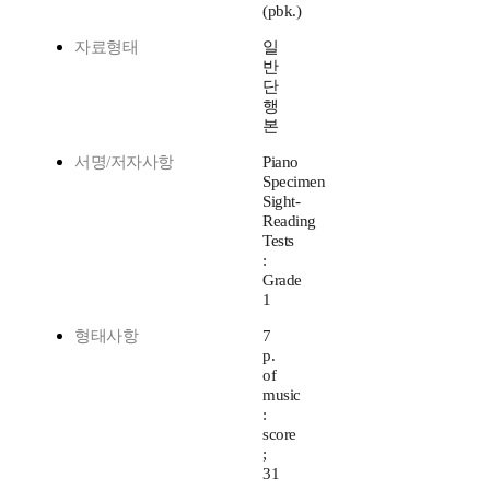
(pbk.)
자료형태
일
반
단
행
본
서명/저자사항
Piano
Specimen
Sight-
Reading
Tests
:
Grade
1
형태사항
7
p.
of
music
:
score
;
31