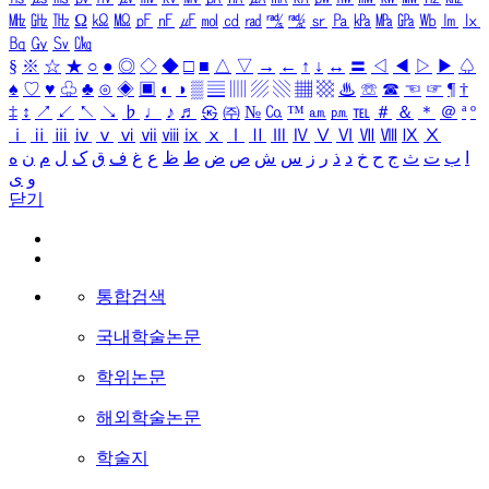
㎒
㎓
㎔
Ω
㏀
㏁
㎊
㎋
㎌
㏖
㏅
㎭
㎮
㎯
㏛
㎩
㎪
㎫
㎬
㏝
㏐
㏓
㏃
㏉
㏜
㏆
§
※
☆
★
○
●
◎
◇
◆
□
■
△
▽
→
←
↑
↓
↔
〓
◁
◀
▷
▶
♤
♠
♡
♥
♧
♣
⊙
◈
▣
◐
◑
▒
▤
▥
▨
▧
▦
▩
♨
☏
☎
☜
☞
¶
†
‡
↕
↗
↙
↖
↘
♭
♩
♪
♬
㉿
㈜
№
㏇
™
㏂
㏘
℡
＃
＆
＊
＠
ª
º
ⅰ
ⅱ
ⅲ
ⅳ
ⅴ
ⅵ
ⅶ
ⅷ
ⅸ
ⅹ
Ⅰ
Ⅱ
Ⅲ
Ⅳ
Ⅴ
Ⅵ
Ⅶ
Ⅷ
Ⅸ
Ⅹ
ا
ب
ت
ث
ج
ح
خ
د
ذ
ر
ز
س
ش
ص
ض
ط
ظ
ع
غ
ف
ق
ک
ل
م
ن
ه
و
ی
닫기
통합검색
국내학술논문
학위논문
해외학술논문
학술지