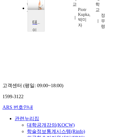
학
교
학
Piotr
교
교
Kupka,
조
정
박미
민
우
태교음악회
자
형
령
이
화
여
자
대
학
교
이
화
의
고객센터 (평일: 09:00~18:00)
료
원,
1599-3122
김
영
ARS 번호안내
주,
서
관련누리집
재
결
대학공개강의(KOCW)
학술정보통계시스템(Rinfo)