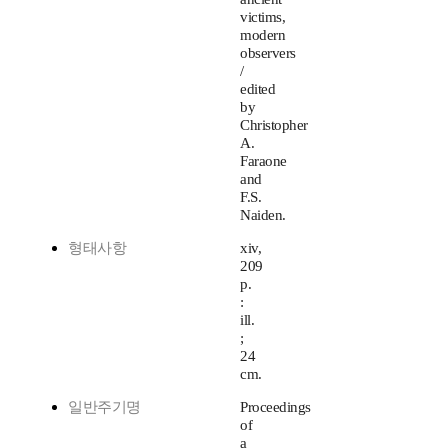
victims,
modern
observers
/
edited
by
Christopher
A.
Faraone
and
F.S.
Naiden.
형태사항
xiv,
209
p.
:
ill.
;
24
cm.
일반주기명
Proceedings
of
a