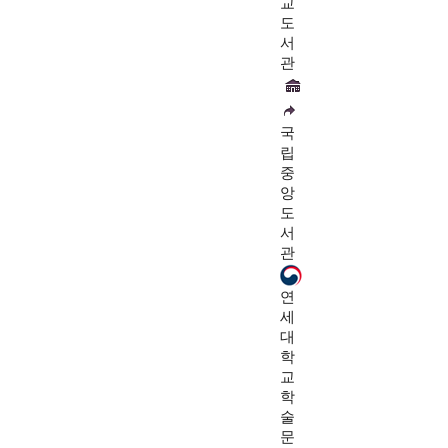
교
도
서
관
국
립
중
앙
도
서
관
연
세
대
학
교
학
술
문