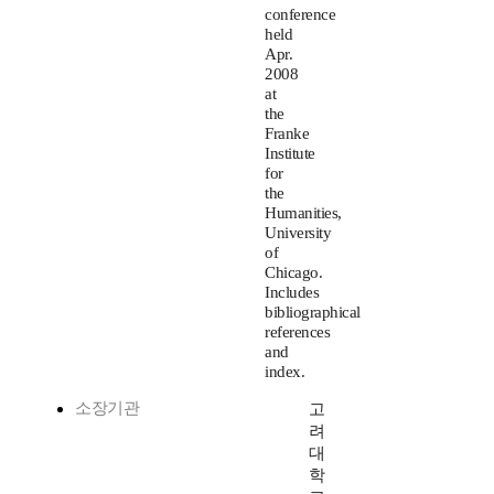
conference
held
Apr.
2008
at
the
Franke
Institute
for
the
Humanities,
University
of
Chicago.
Includes
bibliographical
references
and
index.
소장기관
고
려
대
학