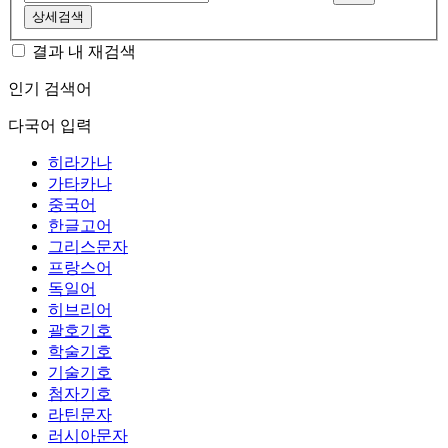
상세검색
결과 내 재검색
인기 검색어
다국어 입력
히라가나
가타카나
중국어
한글고어
그리스문자
프랑스어
독일어
히브리어
괄호기호
학술기호
기술기호
첨자기호
라틴문자
러시아문자