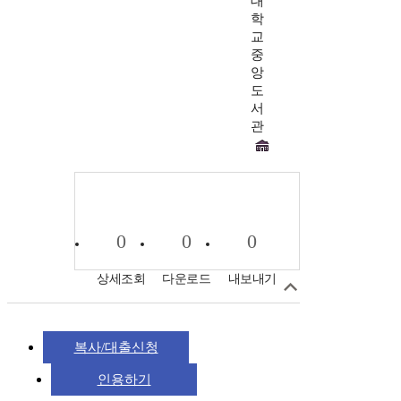
대
학
교
중
앙
도
서
관
0
0
0
상세조회
다운로드
내보내기
복사/대출신청
인용하기