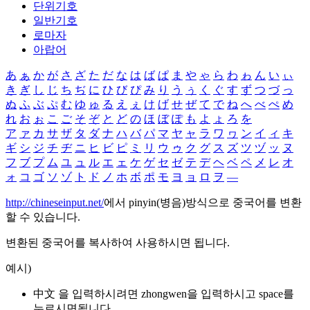
단위기호
일반기호
로마자
아랍어
あ
ぁ
か
が
さ
ざ
た
だ
な
は
ば
ぱ
ま
や
ゃ
ら
わ
ゎ
ん
い
ぃ
き
ぎ
し
じ
ち
ぢ
に
ひ
び
ぴ
み
り
う
ぅ
く
ぐ
す
ず
つ
づ
っ
ぬ
ふ
ぶ
ぷ
む
ゆ
ゅ
る
え
ぇ
け
げ
せ
ぜ
て
で
ね
へ
べ
ぺ
め
れ
お
ぉ
こ
ご
そ
ぞ
と
ど
の
ほ
ぼ
ぽ
も
よ
ょ
ろ
を
ア
ァ
カ
サ
ザ
タ
ダ
ナ
ハ
バ
パ
マ
ヤ
ャ
ラ
ワ
ヮ
ン
イ
ィ
キ
ギ
シ
ジ
チ
ヂ
ニ
ヒ
ビ
ピ
ミ
リ
ウ
ゥ
ク
グ
ス
ズ
ツ
ヅ
ッ
ヌ
フ
ブ
プ
ム
ユ
ュ
ル
エ
ェ
ケ
ゲ
セ
ゼ
テ
デ
ヘ
ベ
ペ
メ
レ
オ
ォ
コ
ゴ
ソ
ゾ
ト
ド
ノ
ホ
ボ
ポ
モ
ヨ
ョ
ロ
ヲ
―
http://chineseinput.net/
에서 pinyin(병음)방식으로 중국어를 변환
할 수 있습니다.
변환된 중국어를 복사하여 사용하시면 됩니다.
예시)
中文 을 입력하시려면
zhongwen
을 입력하시고 space를
누르시면됩니다.