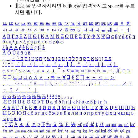
北京 을 입력하시려면
beijing
을 입력하시고 space를 누르
시면 됩니다.
ㅥ
ㅦ
ㅧ
ㅨ
ㅩ
ㅪ
ㅫ
ㅬ
ㅭ
ㅮ
ㅯ
ㅰ
ㅱ
ㅲ
ㅳ
ㅴ
ㅵ
ㅶ
ㅷ
ㅸ
ㅹ
ㅺ
ㅻ
ㅼ
ㅽ
ㅾ
ㅿ
ㆀ
ㆁ
ㆂ
ㆃ
ㆄ
ㆅ
ㆆ
ㆇ
ㆈ
ㆉ
ㆊ
ㆋ
ㆌ
ㆍ
ㆎ
Α
Β
Γ
Δ
Ε
Ζ
Η
Θ
Ι
Κ
Λ
Μ
Ν
Ξ
Ο
Π
Ρ
Σ
Τ
Υ
Φ
Χ
Ψ
Ω
α
β
γ
δ
ε
ζ
η
θ
ι
κ
λ
μ
ν
ξ
ο
π
ρ
σ
τ
υ
φ
χ
ψ
ω
á
à
Á
À
é
è
É
È
ç
Ç
ê
Ä
Ö
Ü
ä
ö
ü
ß
ְ
ֳ
ֲ
ֱ
ָ
ַ
ֵ
ֶ
ִ
ֹ
ּ
ֻ
ׂ
ׁ
ּ
ב
ה
נ
מ
צ
ת
ץ
ש
ד
ג
כ
ע
י
ח
ל
ך
ף
ק
ר
א
ט
ו
ן
ם
פ
‘
’
“
”
〔
〕
〈
〉
「
」
『
』
【
】
＂
（
）
［
］
｛
｝
±
×
÷
≠
≤
≥
∞
∴
♂
♀
∠
⊥
⌒
∂
∇
≡
≒
≪
≫
√
∽
∝
∵
∫
∬
∈
∋
⊆
⊇
⊂
⊃
∪
∩
∧
∨
￢
⇒
⇔
∀
∃
∮
∑
∏
＋
－
＜
＝
＞
、
。
·
‥
…
¨
〃
―
∥
＼
∼
´
～
ˇ
˘
˝
˚
˙
¸
˛
¡
¿
ː
！
＇
，
．
／
：
；
？
＾
＿
｀
｜
½
⅓
⅔
¼
¾
⅛
⅜
⅝
⅞
¹
²
³
⁴
ⁿ
₁
₂
₃
₄
Æ
Ð
Ħ
Ĳ
Ł
Ø
Œ
Þ
Ŧ
Ŋ
æ
đ
ð
ħ
ı
ĳ
ĸ
ŀ
ł
ø
œ
ß
þ
ŧ
ŋ
ŉ
А
Б
В
Г
Д
Е
Ё
Ж
З
И
Й
К
Л
М
Н
О
П
Р
С
Т
У
Ф
Х
Ц
Ч
Ш
Щ
Ъ
Ы
Ь
Э
Ю
Я
а
б
в
г
д
е
ё
ж
з
и
й
к
л
м
н
о
п
р
с
т
у
ф
х
ц
ч
ш
щ
ъ
ы
ь
э
ю
я
′
″
℃
Å
￠
￡
￥
¤
℉
‰
＄
％
Ｆ
￦
㎕
㎖
㎗
ℓ
㎘
㏄
㎣
㎤
㎥
㎦
㎙
㎚
㎛
㎜
㎝
㎞
㎟
㎠
㎡
㎢
㏊
㎍
㎎
㎏
㏏
㎈
㎉
㏈
㎧
㎨
㎰
㎱
㎲
㎳
㎴
㎵
㎶
㎷
㎸
㎹
㎀
㎁
㎂
㎃
㎄
㎺
㎻
㎽
㎾
㎿
㎐
㎑