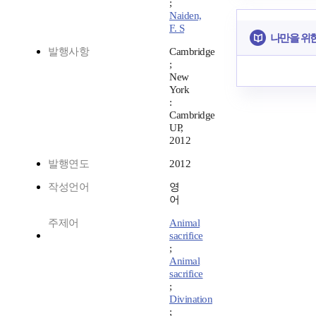
;
Naiden,
F. S
나만을 위
발행사항
Cambridge
;
New
York
:
Cambridge
UP,
2012
발행연도
2012
작성언어
영
어
주제어
Animal
sacrifice
;
Animal
sacrifice
;
Divination
;