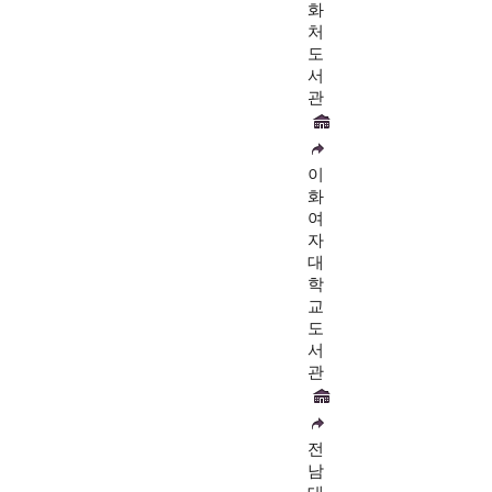
화
처
도
서
관
이
화
여
자
대
학
교
도
서
관
전
남