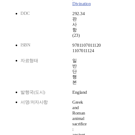
Divination
DDC
292.34
판
사
항
(23)
ISBN
9781107011120
1107011124
자료형태
일
반
단
행
본
발행국(도시)
England
서명/저자사항
Greek
and
Roman
animal
sacrifice
:
ancient