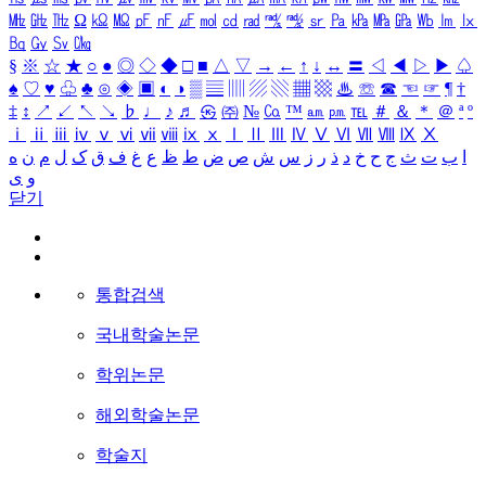
㎒
㎓
㎔
Ω
㏀
㏁
㎊
㎋
㎌
㏖
㏅
㎭
㎮
㎯
㏛
㎩
㎪
㎫
㎬
㏝
㏐
㏓
㏃
㏉
㏜
㏆
§
※
☆
★
○
●
◎
◇
◆
□
■
△
▽
→
←
↑
↓
↔
〓
◁
◀
▷
▶
♤
♠
♡
♥
♧
♣
⊙
◈
▣
◐
◑
▒
▤
▥
▨
▧
▦
▩
♨
☏
☎
☜
☞
¶
†
‡
↕
↗
↙
↖
↘
♭
♩
♪
♬
㉿
㈜
№
㏇
™
㏂
㏘
℡
＃
＆
＊
＠
ª
º
ⅰ
ⅱ
ⅲ
ⅳ
ⅴ
ⅵ
ⅶ
ⅷ
ⅸ
ⅹ
Ⅰ
Ⅱ
Ⅲ
Ⅳ
Ⅴ
Ⅵ
Ⅶ
Ⅷ
Ⅸ
Ⅹ
ا
ب
ت
ث
ج
ح
خ
د
ذ
ر
ز
س
ش
ص
ض
ط
ظ
ع
غ
ف
ق
ک
ل
م
ن
ه
و
ی
닫기
통합검색
국내학술논문
학위논문
해외학술논문
학술지