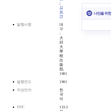
;
김
동
나만을 위한
연
발행사항
대
구
:
大
邱
大
學
校
出
版
部,
1981
발행연도
1981
작성언어
한
국
어
DDC
133.3