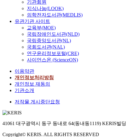
기관회원
지식나눔(LOOK)
의학전자도서관(MEDLIS)
유관기관 사이트
교육부(MOE)
국립장애인도서관(NLD)
국립중앙도서관(NL)
국회도서관(NAL)
연구윤리정보포털(CRE)
사이언스온 (ScienceON)
이용약관
개인정보처리방침
개인정보 재동의
기관소개
저작물 게시중단요청
41061 대구광역시 동구 동내로 64(동내동1119) KERIS빌딩
Copyright© KERIS. ALL RIGHTS RESERVED