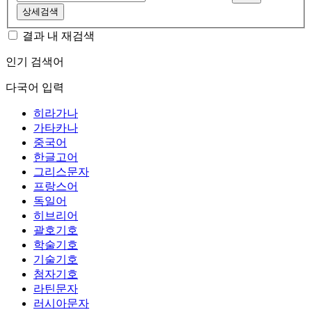
상세검색
결과 내 재검색
인기 검색어
다국어 입력
히라가나
가타카나
중국어
한글고어
그리스문자
프랑스어
독일어
히브리어
괄호기호
학술기호
기술기호
첨자기호
라틴문자
러시아문자