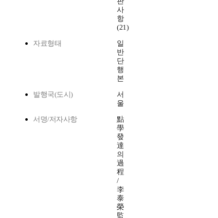
판
사
항
(21)
자료형태
일
반
단
행
본
발행국(도시)
서
울
서명/저자사항
點
學
發
達
의
過
程
/
李
泰
榮
監