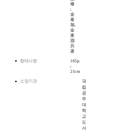
修
;
金
泰
旭,
金
東
淵
共
著
형태사항
165p.
;
21cm
소장기관
국
립
공
주
대
학
교
도
서