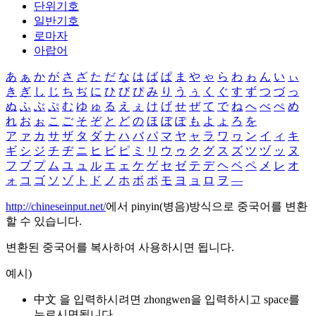
단위기호
일반기호
로마자
아랍어
あ
ぁ
か
が
さ
ざ
た
だ
な
は
ば
ぱ
ま
や
ゃ
ら
わ
ゎ
ん
い
ぃ
き
ぎ
し
じ
ち
ぢ
に
ひ
び
ぴ
み
り
う
ぅ
く
ぐ
す
ず
つ
づ
っ
ぬ
ふ
ぶ
ぷ
む
ゆ
ゅ
る
え
ぇ
け
げ
せ
ぜ
て
で
ね
へ
べ
ぺ
め
れ
お
ぉ
こ
ご
そ
ぞ
と
ど
の
ほ
ぼ
ぽ
も
よ
ょ
ろ
を
ア
ァ
カ
サ
ザ
タ
ダ
ナ
ハ
バ
パ
マ
ヤ
ャ
ラ
ワ
ヮ
ン
イ
ィ
キ
ギ
シ
ジ
チ
ヂ
ニ
ヒ
ビ
ピ
ミ
リ
ウ
ゥ
ク
グ
ス
ズ
ツ
ヅ
ッ
ヌ
フ
ブ
プ
ム
ユ
ュ
ル
エ
ェ
ケ
ゲ
セ
ゼ
テ
デ
ヘ
ベ
ペ
メ
レ
オ
ォ
コ
ゴ
ソ
ゾ
ト
ド
ノ
ホ
ボ
ポ
モ
ヨ
ョ
ロ
ヲ
―
http://chineseinput.net/
에서 pinyin(병음)방식으로 중국어를 변환
할 수 있습니다.
변환된 중국어를 복사하여 사용하시면 됩니다.
예시)
中文 을 입력하시려면
zhongwen
을 입력하시고 space를
누르시면됩니다.