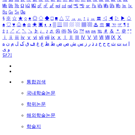
㎒
㎓
㎔
Ω
㏀
㏁
㎊
㎋
㎌
㏖
㏅
㎭
㎮
㎯
㏛
㎩
㎪
㎫
㎬
㏝
㏐
㏓
㏃
㏉
㏜
㏆
§
※
☆
★
○
●
◎
◇
◆
□
■
△
▽
→
←
↑
↓
↔
〓
◁
◀
▷
▶
♤
♠
♡
♥
♧
♣
⊙
◈
▣
◐
◑
▒
▤
▥
▨
▧
▦
▩
♨
☏
☎
☜
☞
¶
†
‡
↕
↗
↙
↖
↘
♭
♩
♪
♬
㉿
㈜
№
㏇
™
㏂
㏘
℡
＃
＆
＊
＠
ª
º
ⅰ
ⅱ
ⅲ
ⅳ
ⅴ
ⅵ
ⅶ
ⅷ
ⅸ
ⅹ
Ⅰ
Ⅱ
Ⅲ
Ⅳ
Ⅴ
Ⅵ
Ⅶ
Ⅷ
Ⅸ
Ⅹ
ا
ب
ت
ث
ج
ح
خ
د
ذ
ر
ز
س
ش
ص
ض
ط
ظ
ع
غ
ف
ق
ک
ل
م
ن
ه
و
ی
닫기
통합검색
국내학술논문
학위논문
해외학술논문
학술지