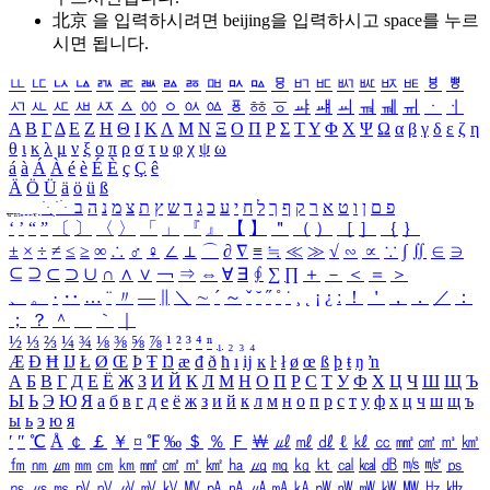
北京 을 입력하시려면
beijing
을 입력하시고 space를 누르
시면 됩니다.
ㅥ
ㅦ
ㅧ
ㅨ
ㅩ
ㅪ
ㅫ
ㅬ
ㅭ
ㅮ
ㅯ
ㅰ
ㅱ
ㅲ
ㅳ
ㅴ
ㅵ
ㅶ
ㅷ
ㅸ
ㅹ
ㅺ
ㅻ
ㅼ
ㅽ
ㅾ
ㅿ
ㆀ
ㆁ
ㆂ
ㆃ
ㆄ
ㆅ
ㆆ
ㆇ
ㆈ
ㆉ
ㆊ
ㆋ
ㆌ
ㆍ
ㆎ
Α
Β
Γ
Δ
Ε
Ζ
Η
Θ
Ι
Κ
Λ
Μ
Ν
Ξ
Ο
Π
Ρ
Σ
Τ
Υ
Φ
Χ
Ψ
Ω
α
β
γ
δ
ε
ζ
η
θ
ι
κ
λ
μ
ν
ξ
ο
π
ρ
σ
τ
υ
φ
χ
ψ
ω
á
à
Á
À
é
è
É
È
ç
Ç
ê
Ä
Ö
Ü
ä
ö
ü
ß
ְ
ֳ
ֲ
ֱ
ָ
ַ
ֵ
ֶ
ִ
ֹ
ּ
ֻ
ׂ
ׁ
ּ
ב
ה
נ
מ
צ
ת
ץ
ש
ד
ג
כ
ע
י
ח
ל
ך
ף
ק
ר
א
ט
ו
ן
ם
פ
‘
’
“
”
〔
〕
〈
〉
「
」
『
』
【
】
＂
（
）
［
］
｛
｝
±
×
÷
≠
≤
≥
∞
∴
♂
♀
∠
⊥
⌒
∂
∇
≡
≒
≪
≫
√
∽
∝
∵
∫
∬
∈
∋
⊆
⊇
⊂
⊃
∪
∩
∧
∨
￢
⇒
⇔
∀
∃
∮
∑
∏
＋
－
＜
＝
＞
、
。
·
‥
…
¨
〃
―
∥
＼
∼
´
～
ˇ
˘
˝
˚
˙
¸
˛
¡
¿
ː
！
＇
，
．
／
：
；
？
＾
＿
｀
｜
½
⅓
⅔
¼
¾
⅛
⅜
⅝
⅞
¹
²
³
⁴
ⁿ
₁
₂
₃
₄
Æ
Ð
Ħ
Ĳ
Ł
Ø
Œ
Þ
Ŧ
Ŋ
æ
đ
ð
ħ
ı
ĳ
ĸ
ŀ
ł
ø
œ
ß
þ
ŧ
ŋ
ŉ
А
Б
В
Г
Д
Е
Ё
Ж
З
И
Й
К
Л
М
Н
О
П
Р
С
Т
У
Ф
Х
Ц
Ч
Ш
Щ
Ъ
Ы
Ь
Э
Ю
Я
а
б
в
г
д
е
ё
ж
з
и
й
к
л
м
н
о
п
р
с
т
у
ф
х
ц
ч
ш
щ
ъ
ы
ь
э
ю
я
′
″
℃
Å
￠
￡
￥
¤
℉
‰
＄
％
Ｆ
￦
㎕
㎖
㎗
ℓ
㎘
㏄
㎣
㎤
㎥
㎦
㎙
㎚
㎛
㎜
㎝
㎞
㎟
㎠
㎡
㎢
㏊
㎍
㎎
㎏
㏏
㎈
㎉
㏈
㎧
㎨
㎰
㎱
㎲
㎳
㎴
㎵
㎶
㎷
㎸
㎹
㎀
㎁
㎂
㎃
㎄
㎺
㎻
㎽
㎾
㎿
㎐
㎑