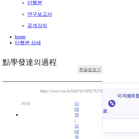
단행본
연구보고서
공개강의
home
단행본 상세
點學發達의過程
한글로보기
https://www.riss.kr/link?id=M9276276
이 자료와 함
저자
이
태
료
영
;
김
태
욱