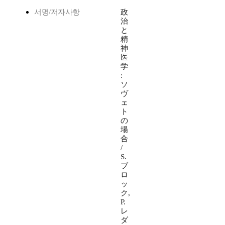
서명/저자사항
政
治
と
精
神
医
学
:
ソ
ヴ
ェ
ト
の
場
合
/
S.
ブ
ロ
ッ
ク,
P.
レ
ダ