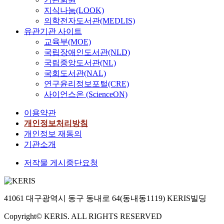
지식나눔(LOOK)
의학전자도서관(MEDLIS)
유관기관 사이트
교육부(MOE)
국립장애인도서관(NLD)
국립중앙도서관(NL)
국회도서관(NAL)
연구윤리정보포털(CRE)
사이언스온 (ScienceON)
이용약관
개인정보처리방침
개인정보 재동의
기관소개
저작물 게시중단요청
41061 대구광역시 동구 동내로 64(동내동1119) KERIS빌딩
Copyright© KERIS. ALL RIGHTS RESERVED