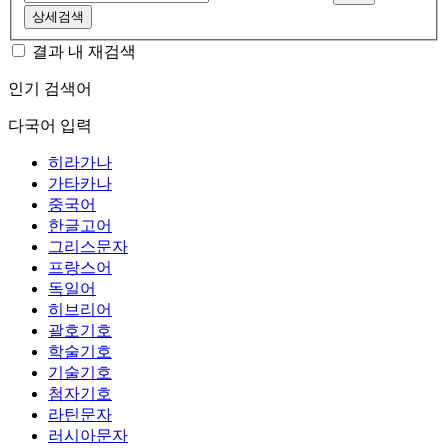
상세검색
결과 내 재검색
인기 검색어
다국어 입력
히라가나
가타카나
중국어
한글고어
그리스문자
프랑스어
독일어
히브리어
괄호기호
학술기호
기술기호
첨자기호
라틴문자
러시아문자