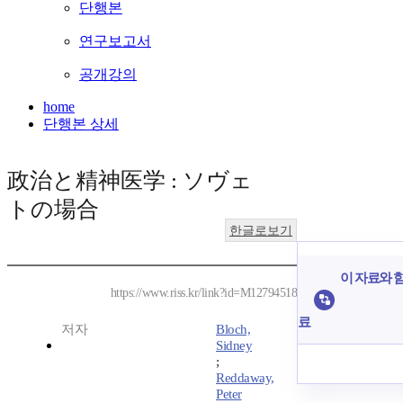
단행본
연구보고서
공개강의
home
단행본 상세
政治と精神医学 : ソヴェ
トの場合
한글로보기
이 자료와 함
https://www.riss.kr/link?id=M12794518
료
저자
Bloch,
Sidney
;
Reddaway,
Peter