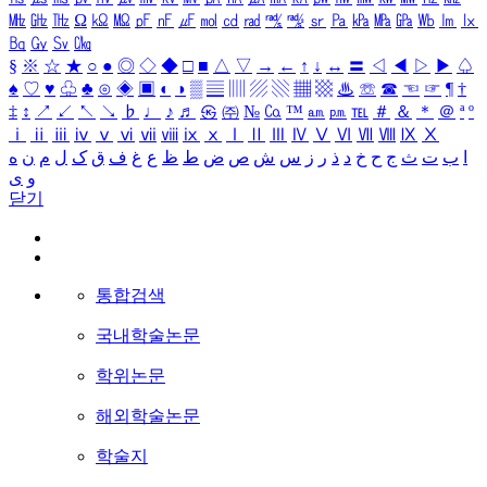
㎒
㎓
㎔
Ω
㏀
㏁
㎊
㎋
㎌
㏖
㏅
㎭
㎮
㎯
㏛
㎩
㎪
㎫
㎬
㏝
㏐
㏓
㏃
㏉
㏜
㏆
§
※
☆
★
○
●
◎
◇
◆
□
■
△
▽
→
←
↑
↓
↔
〓
◁
◀
▷
▶
♤
♠
♡
♥
♧
♣
⊙
◈
▣
◐
◑
▒
▤
▥
▨
▧
▦
▩
♨
☏
☎
☜
☞
¶
†
‡
↕
↗
↙
↖
↘
♭
♩
♪
♬
㉿
㈜
№
㏇
™
㏂
㏘
℡
＃
＆
＊
＠
ª
º
ⅰ
ⅱ
ⅲ
ⅳ
ⅴ
ⅵ
ⅶ
ⅷ
ⅸ
ⅹ
Ⅰ
Ⅱ
Ⅲ
Ⅳ
Ⅴ
Ⅵ
Ⅶ
Ⅷ
Ⅸ
Ⅹ
ا
ب
ت
ث
ج
ح
خ
د
ذ
ر
ز
س
ش
ص
ض
ط
ظ
ع
غ
ف
ق
ک
ل
م
ن
ه
و
ی
닫기
통합검색
국내학술논문
학위논문
해외학술논문
학술지