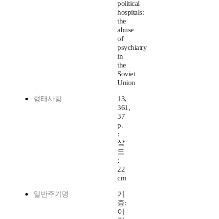
political
hospitals:
the
abuse
of
psychiatry
in
the
Soviet
Union
형태사항
13,
361,
37
p.
:
삽
도
;
22
cm
일반주기명
기
증:
이