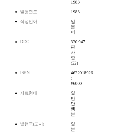
1983
발행연도
1983
작성언어
일
본
어
DDC
320.947
판
사
항
(22)
ISBN
4622018926
:
¥6000
자료형태
일
반
단
행
본
발행국(도시)
일
본