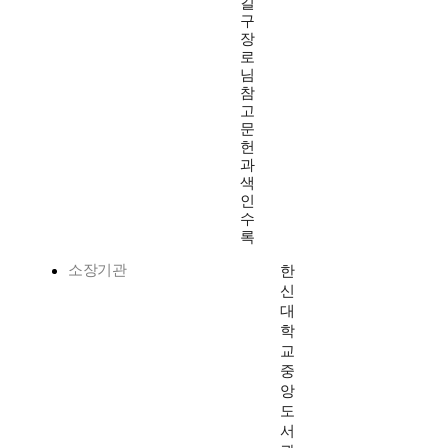
길
구
장
로
님
참
고
문
헌
과
색
인
수
록
소장기관
한
신
대
학
교
중
앙
도
서