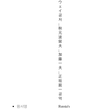
ウ
ェ
イ
공
저
;
秋
元
波
留
夫
;
加
藤
一
夫
;
正
垣
親
一
공
역
원서명
Russia's