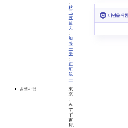
;
秋
元
나만을 위한
波
留
夫
;
加
藤
一
夫
;
正
垣
親
一
발행사항
東
京
:
み
す
ず
書
房,