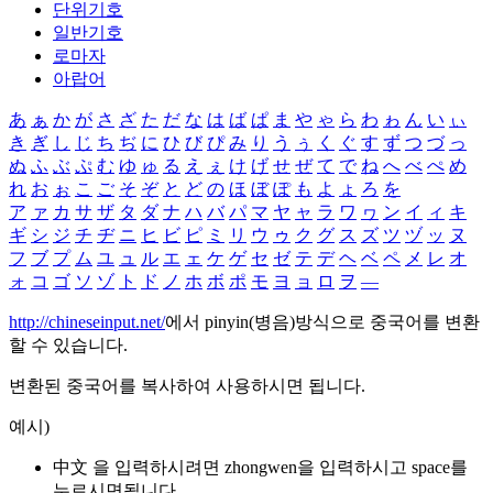
단위기호
일반기호
로마자
아랍어
あ
ぁ
か
が
さ
ざ
た
だ
な
は
ば
ぱ
ま
や
ゃ
ら
わ
ゎ
ん
い
ぃ
き
ぎ
し
じ
ち
ぢ
に
ひ
び
ぴ
み
り
う
ぅ
く
ぐ
す
ず
つ
づ
っ
ぬ
ふ
ぶ
ぷ
む
ゆ
ゅ
る
え
ぇ
け
げ
せ
ぜ
て
で
ね
へ
べ
ぺ
め
れ
お
ぉ
こ
ご
そ
ぞ
と
ど
の
ほ
ぼ
ぽ
も
よ
ょ
ろ
を
ア
ァ
カ
サ
ザ
タ
ダ
ナ
ハ
バ
パ
マ
ヤ
ャ
ラ
ワ
ヮ
ン
イ
ィ
キ
ギ
シ
ジ
チ
ヂ
ニ
ヒ
ビ
ピ
ミ
リ
ウ
ゥ
ク
グ
ス
ズ
ツ
ヅ
ッ
ヌ
フ
ブ
プ
ム
ユ
ュ
ル
エ
ェ
ケ
ゲ
セ
ゼ
テ
デ
ヘ
ベ
ペ
メ
レ
オ
ォ
コ
ゴ
ソ
ゾ
ト
ド
ノ
ホ
ボ
ポ
モ
ヨ
ョ
ロ
ヲ
―
http://chineseinput.net/
에서 pinyin(병음)방식으로 중국어를 변환
할 수 있습니다.
변환된 중국어를 복사하여 사용하시면 됩니다.
예시)
中文 을 입력하시려면
zhongwen
을 입력하시고 space를
누르시면됩니다.