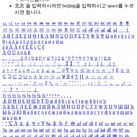
北京 을 입력하시려면
beijing
을 입력하시고 space를 누르
시면 됩니다.
ㅥ
ㅦ
ㅧ
ㅨ
ㅩ
ㅪ
ㅫ
ㅬ
ㅭ
ㅮ
ㅯ
ㅰ
ㅱ
ㅲ
ㅳ
ㅴ
ㅵ
ㅶ
ㅷ
ㅸ
ㅹ
ㅺ
ㅻ
ㅼ
ㅽ
ㅾ
ㅿ
ㆀ
ㆁ
ㆂ
ㆃ
ㆄ
ㆅ
ㆆ
ㆇ
ㆈ
ㆉ
ㆊ
ㆋ
ㆌ
ㆍ
ㆎ
Α
Β
Γ
Δ
Ε
Ζ
Η
Θ
Ι
Κ
Λ
Μ
Ν
Ξ
Ο
Π
Ρ
Σ
Τ
Υ
Φ
Χ
Ψ
Ω
α
β
γ
δ
ε
ζ
η
θ
ι
κ
λ
μ
ν
ξ
ο
π
ρ
σ
τ
υ
φ
χ
ψ
ω
á
à
Á
À
é
è
É
È
ç
Ç
ê
Ä
Ö
Ü
ä
ö
ü
ß
ְ
ֳ
ֲ
ֱ
ָ
ַ
ֵ
ֶ
ִ
ֹ
ּ
ֻ
ׂ
ׁ
ּ
ב
ה
נ
מ
צ
ת
ץ
ש
ד
ג
כ
ע
י
ח
ל
ך
ף
ק
ר
א
ט
ו
ן
ם
פ
‘
’
“
”
〔
〕
〈
〉
「
」
『
』
【
】
＂
（
）
［
］
｛
｝
±
×
÷
≠
≤
≥
∞
∴
♂
♀
∠
⊥
⌒
∂
∇
≡
≒
≪
≫
√
∽
∝
∵
∫
∬
∈
∋
⊆
⊇
⊂
⊃
∪
∩
∧
∨
￢
⇒
⇔
∀
∃
∮
∑
∏
＋
－
＜
＝
＞
、
。
·
‥
…
¨
〃
―
∥
＼
∼
´
～
ˇ
˘
˝
˚
˙
¸
˛
¡
¿
ː
！
＇
，
．
／
：
；
？
＾
＿
｀
｜
½
⅓
⅔
¼
¾
⅛
⅜
⅝
⅞
¹
²
³
⁴
ⁿ
₁
₂
₃
₄
Æ
Ð
Ħ
Ĳ
Ł
Ø
Œ
Þ
Ŧ
Ŋ
æ
đ
ð
ħ
ı
ĳ
ĸ
ŀ
ł
ø
œ
ß
þ
ŧ
ŋ
ŉ
А
Б
В
Г
Д
Е
Ё
Ж
З
И
Й
К
Л
М
Н
О
П
Р
С
Т
У
Ф
Х
Ц
Ч
Ш
Щ
Ъ
Ы
Ь
Э
Ю
Я
а
б
в
г
д
е
ё
ж
з
и
й
к
л
м
н
о
п
р
с
т
у
ф
х
ц
ч
ш
щ
ъ
ы
ь
э
ю
я
′
″
℃
Å
￠
￡
￥
¤
℉
‰
＄
％
Ｆ
￦
㎕
㎖
㎗
ℓ
㎘
㏄
㎣
㎤
㎥
㎦
㎙
㎚
㎛
㎜
㎝
㎞
㎟
㎠
㎡
㎢
㏊
㎍
㎎
㎏
㏏
㎈
㎉
㏈
㎧
㎨
㎰
㎱
㎲
㎳
㎴
㎵
㎶
㎷
㎸
㎹
㎀
㎁
㎂
㎃
㎄
㎺
㎻
㎽
㎾
㎿
㎐
㎑