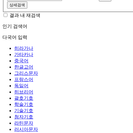
상세검색
결과 내 재검색
인기 검색어
다국어 입력
히라가나
가타카나
중국어
한글고어
그리스문자
프랑스어
독일어
히브리어
괄호기호
학술기호
기술기호
첨자기호
라틴문자
러시아문자