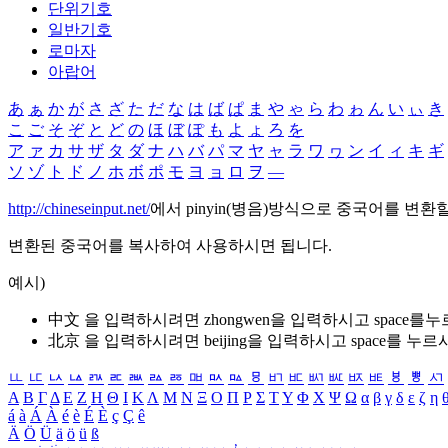
단위기호
일반기호
로마자
아랍어
あ
ぁ
か
が
さ
ざ
た
だ
な
は
ば
ぱ
ま
や
ゃ
ら
わ
ゎ
ん
い
ぃ
き
こ
ご
そ
ぞ
と
ど
の
ほ
ぼ
ぽ
も
よ
ょ
ろ
を
ア
ァ
カ
サ
ザ
タ
ダ
ナ
ハ
バ
パ
マ
ヤ
ャ
ラ
ワ
ヮ
ン
イ
ィ
キ
ギ
ソ
ゾ
ト
ド
ノ
ホ
ボ
ポ
モ
ヨ
ョ
ロ
ヲ
―
http://chineseinput.net/
에서 pinyin(병음)방식으로 중국어를 변환
변환된 중국어를 복사하여 사용하시면 됩니다.
예시)
中文 을 입력하시려면
zhongwen
을 입력하시고 space를
北京 을 입력하시려면
beijing
을 입력하시고 space를 누르
ㅥ
ㅦ
ㅧ
ㅨ
ㅩ
ㅪ
ㅫ
ㅬ
ㅭ
ㅮ
ㅯ
ㅰ
ㅱ
ㅲ
ㅳ
ㅴ
ㅵ
ㅶ
ㅷ
ㅸ
ㅹ
ㅺ
Α
Β
Γ
Δ
Ε
Ζ
Η
Θ
Ι
Κ
Λ
Μ
Ν
Ξ
Ο
Π
Ρ
Σ
Τ
Υ
Φ
Χ
Ψ
Ω
α
β
γ
δ
ε
ζ
η
á
à
Á
À
é
è
É
È
ç
Ç
ê
Ä
Ö
Ü
ä
ö
ü
ß