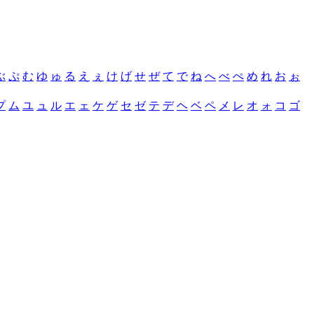
ぶ
ぷ
む
ゆ
ゅ
る
え
ぇ
け
げ
せ
ぜ
て
で
ね
へ
べ
ぺ
め
れ
お
ぉ
プ
ム
ユ
ュ
ル
エ
ェ
ケ
ゲ
セ
ゼ
テ
デ
ヘ
ベ
ペ
メ
レ
オ
ォ
コ
ゴ