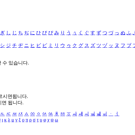
ぎ
し
じ
ち
ぢ
に
ひ
び
ぴ
み
り
う
ぅ
く
ぐ
す
ず
つ
づ
っ
ぬ
ふ
シ
ジ
チ
ヂ
ニ
ヒ
ビ
ピ
ミ
リ
ウ
ゥ
ク
グ
ス
ズ
ツ
ヅ
ッ
ヌ
フ
ブ
할 수 있습니다.
누르시면됩니다.
시면 됩니다.
ㅻ
ㅼ
ㅽ
ㅾ
ㅿ
ㆀ
ㆁ
ㆂ
ㆃ
ㆄ
ㆅ
ㆆ
ㆇ
ㆈ
ㆉ
ㆊ
ㆋ
ㆌ
ㆍ
ㆎ
θ
ι
κ
λ
μ
ν
ξ
ο
π
ρ
σ
τ
υ
φ
χ
ψ
ω