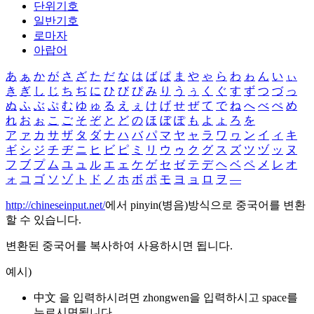
단위기호
일반기호
로마자
아랍어
あ
ぁ
か
が
さ
ざ
た
だ
な
は
ば
ぱ
ま
や
ゃ
ら
わ
ゎ
ん
い
ぃ
き
ぎ
し
じ
ち
ぢ
に
ひ
び
ぴ
み
り
う
ぅ
く
ぐ
す
ず
つ
づ
っ
ぬ
ふ
ぶ
ぷ
む
ゆ
ゅ
る
え
ぇ
け
げ
せ
ぜ
て
で
ね
へ
べ
ぺ
め
れ
お
ぉ
こ
ご
そ
ぞ
と
ど
の
ほ
ぼ
ぽ
も
よ
ょ
ろ
を
ア
ァ
カ
サ
ザ
タ
ダ
ナ
ハ
バ
パ
マ
ヤ
ャ
ラ
ワ
ヮ
ン
イ
ィ
キ
ギ
シ
ジ
チ
ヂ
ニ
ヒ
ビ
ピ
ミ
リ
ウ
ゥ
ク
グ
ス
ズ
ツ
ヅ
ッ
ヌ
フ
ブ
プ
ム
ユ
ュ
ル
エ
ェ
ケ
ゲ
セ
ゼ
テ
デ
ヘ
ベ
ペ
メ
レ
オ
ォ
コ
ゴ
ソ
ゾ
ト
ド
ノ
ホ
ボ
ポ
モ
ヨ
ョ
ロ
ヲ
―
http://chineseinput.net/
에서 pinyin(병음)방식으로 중국어를 변환
할 수 있습니다.
변환된 중국어를 복사하여 사용하시면 됩니다.
예시)
中文 을 입력하시려면
zhongwen
을 입력하시고 space를
누르시면됩니다.