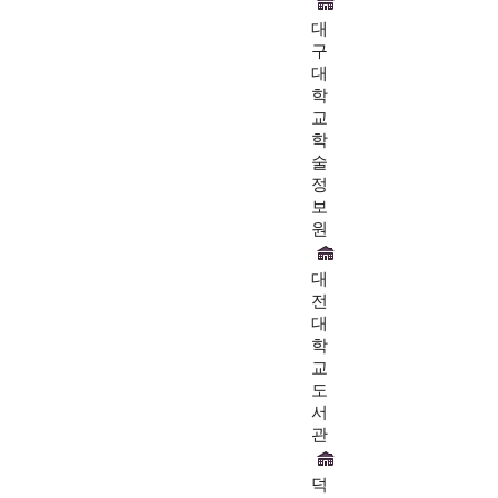
대
구
대
학
교
학
술
정
보
원
대
전
대
학
교
도
서
관
덕