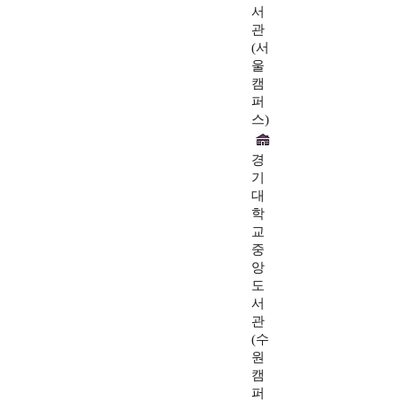
서
관
(서
울
캠
퍼
스)
경
기
대
학
교
중
앙
도
서
관
(수
원
캠
퍼