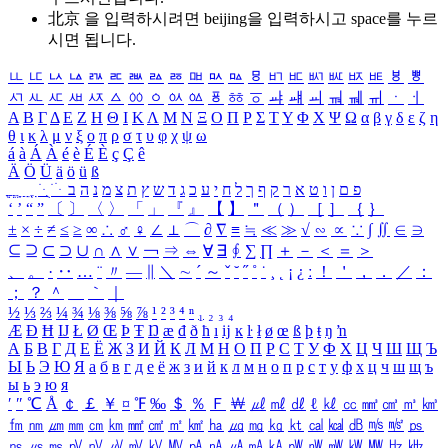
北京 을 입력하시려면
beijing
을 입력하시고 space를 누르
시면 됩니다.
ㅥ
ㅦ
ㅧ
ㅨ
ㅩ
ㅪ
ㅫ
ㅬ
ㅭ
ㅮ
ㅯ
ㅰ
ㅱ
ㅲ
ㅳ
ㅴ
ㅵ
ㅶ
ㅷ
ㅸ
ㅹ
ㅺ
ㅻ
ㅼ
ㅽ
ㅾ
ㅿ
ㆀ
ㆁ
ㆂ
ㆃ
ㆄ
ㆅ
ㆆ
ㆇ
ㆈ
ㆉ
ㆊ
ㆋ
ㆌ
ㆍ
ㆎ
Α
Β
Γ
Δ
Ε
Ζ
Η
Θ
Ι
Κ
Λ
Μ
Ν
Ξ
Ο
Π
Ρ
Σ
Τ
Υ
Φ
Χ
Ψ
Ω
α
β
γ
δ
ε
ζ
η
θ
ι
κ
λ
μ
ν
ξ
ο
π
ρ
σ
τ
υ
φ
χ
ψ
ω
á
à
Á
À
é
è
É
È
ç
Ç
ê
Ä
Ö
Ü
ä
ö
ü
ß
ְ
ֳ
ֲ
ֱ
ָ
ַ
ֵ
ֶ
ִ
ֹ
ּ
ֻ
ׂ
ׁ
ּ
ב
ה
נ
מ
צ
ת
ץ
ש
ד
ג
כ
ע
י
ח
ל
ך
ף
ק
ר
א
ט
ו
ן
ם
פ
‘
’
“
”
〔
〕
〈
〉
「
」
『
』
【
】
＂
（
）
［
］
｛
｝
±
×
÷
≠
≤
≥
∞
∴
♂
♀
∠
⊥
⌒
∂
∇
≡
≒
≪
≫
√
∽
∝
∵
∫
∬
∈
∋
⊆
⊇
⊂
⊃
∪
∩
∧
∨
￢
⇒
⇔
∀
∃
∮
∑
∏
＋
－
＜
＝
＞
、
。
·
‥
…
¨
〃
―
∥
＼
∼
´
～
ˇ
˘
˝
˚
˙
¸
˛
¡
¿
ː
！
＇
，
．
／
：
；
？
＾
＿
｀
｜
½
⅓
⅔
¼
¾
⅛
⅜
⅝
⅞
¹
²
³
⁴
ⁿ
₁
₂
₃
₄
Æ
Ð
Ħ
Ĳ
Ł
Ø
Œ
Þ
Ŧ
Ŋ
æ
đ
ð
ħ
ı
ĳ
ĸ
ŀ
ł
ø
œ
ß
þ
ŧ
ŋ
ŉ
А
Б
В
Г
Д
Е
Ё
Ж
З
И
Й
К
Л
М
Н
О
П
Р
С
Т
У
Ф
Х
Ц
Ч
Ш
Щ
Ъ
Ы
Ь
Э
Ю
Я
а
б
в
г
д
е
ё
ж
з
и
й
к
л
м
н
о
п
р
с
т
у
ф
х
ц
ч
ш
щ
ъ
ы
ь
э
ю
я
′
″
℃
Å
￠
￡
￥
¤
℉
‰
＄
％
Ｆ
￦
㎕
㎖
㎗
ℓ
㎘
㏄
㎣
㎤
㎥
㎦
㎙
㎚
㎛
㎜
㎝
㎞
㎟
㎠
㎡
㎢
㏊
㎍
㎎
㎏
㏏
㎈
㎉
㏈
㎧
㎨
㎰
㎱
㎲
㎳
㎴
㎵
㎶
㎷
㎸
㎹
㎀
㎁
㎂
㎃
㎄
㎺
㎻
㎽
㎾
㎿
㎐
㎑