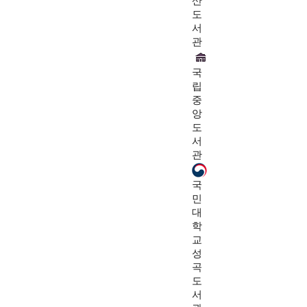
산
도
서
관
국
립
중
앙
도
서
관
국
민
대
학
교
성
곡
도
서