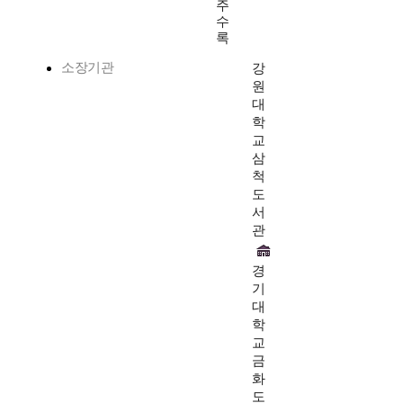
주
수
록
소장기관
강
원
대
학
교
삼
척
도
서
관
경
기
대
학
교
금
화
도