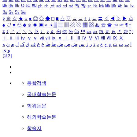
㎒
㎓
㎔
Ω
㏀
㏁
㎊
㎋
㎌
㏖
㏅
㎭
㎮
㎯
㏛
㎩
㎪
㎫
㎬
㏝
㏐
㏓
㏃
㏉
㏜
㏆
§
※
☆
★
○
●
◎
◇
◆
□
■
△
▽
→
←
↑
↓
↔
〓
◁
◀
▷
▶
♤
♠
♡
♥
♧
♣
⊙
◈
▣
◐
◑
▒
▤
▥
▨
▧
▦
▩
♨
☏
☎
☜
☞
¶
†
‡
↕
↗
↙
↖
↘
♭
♩
♪
♬
㉿
㈜
№
㏇
™
㏂
㏘
℡
＃
＆
＊
＠
ª
º
ⅰ
ⅱ
ⅲ
ⅳ
ⅴ
ⅵ
ⅶ
ⅷ
ⅸ
ⅹ
Ⅰ
Ⅱ
Ⅲ
Ⅳ
Ⅴ
Ⅵ
Ⅶ
Ⅷ
Ⅸ
Ⅹ
ا
ب
ت
ث
ج
ح
خ
د
ذ
ر
ز
س
ش
ص
ض
ط
ظ
ع
غ
ف
ق
ک
ل
م
ن
ه
و
ی
닫기
통합검색
국내학술논문
학위논문
해외학술논문
학술지