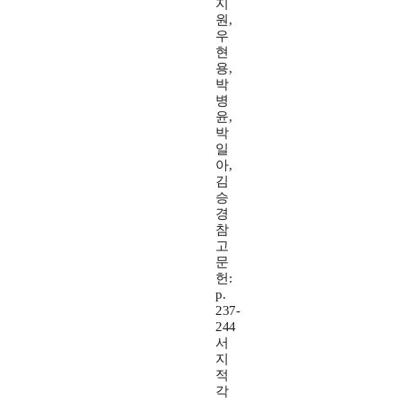
지
원,
우
현
용,
박
병
윤,
박
일
아,
김
승
경
참
고
문
헌:
p.
237-
244
서
지
적
각