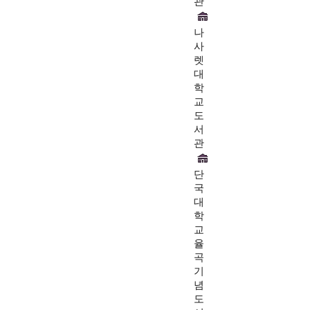
관
나
사
렛
대
학
교
도
서
관
단
국
대
학
교
율
곡
기
념
도