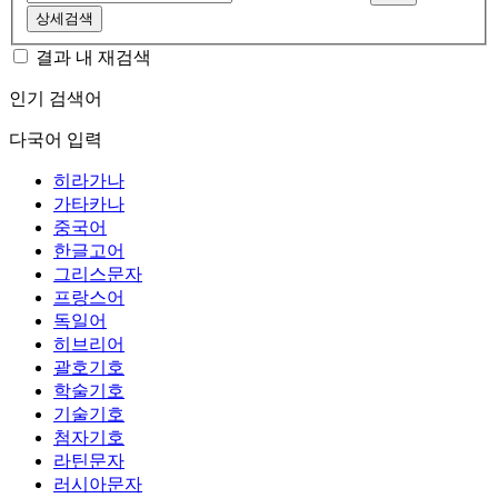
상세검색
결과 내 재검색
인기 검색어
다국어 입력
히라가나
가타카나
중국어
한글고어
그리스문자
프랑스어
독일어
히브리어
괄호기호
학술기호
기술기호
첨자기호
라틴문자
러시아문자