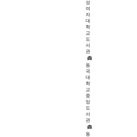
성
여
자
대
학
교
도
서
관
동
국
대
학
교
중
앙
도
서
관
동