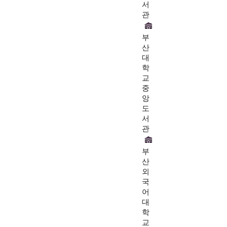
서
관
부
산
대
학
교
중
앙
도
서
관
부
산
외
국
어
대
학
교