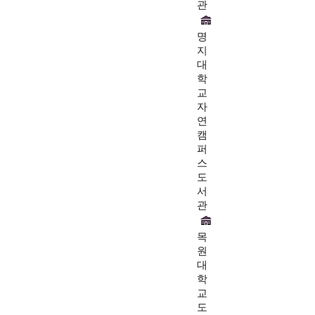
관
명
지
대
학
교
자
연
캠
퍼
스
도
서
관
목
원
대
학
교
도