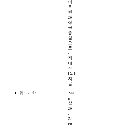
이
후
변
화
상
을
중
심
으
로
/
정
태
수
[외]
지
음
형태사항
244
p. :
삽
화
;
23
cm