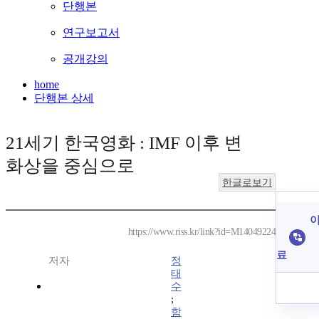
단행본
연구보고서
공개강의
home
단행본 상세
21세기 한국영화 : IMF 이후 변
화상을 중심으로
한글로보기
이
https://www.riss.kr/link?id=M14049224
료
저자
정
태
수
;
함