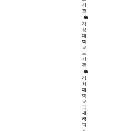
서
관
경
성
대
학
교
도
서
관
경
희
대
학
교
국
제
캠
퍼
스