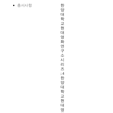
총서사항
한
양
대
학
교
현
대
영
화
연
구
소
시
리
즈
; 4
한
양
대
학
교
현
대
영