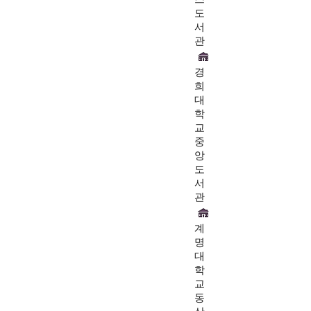
도
서
관
경
희
대
학
교
중
앙
도
서
관
계
명
대
학
교
동