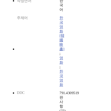
작성언어
한
국
어
주제어
한
국
영
화
[韓
國
映
畵]
;
영
화
;
한
국
영
화
DDC
791.4309519
판
사
항
(22)