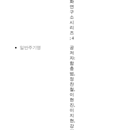
화
연
구
소
시
리
즈
; 4
일반주기명
공
저
자:
함
충
범,
정
찬
철,
이
현
진,
이
지
현,
강