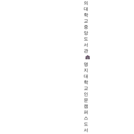
의
대
학
교
중
앙
도
서
관
명
지
대
학
교
인
문
캠
퍼
스
도
서