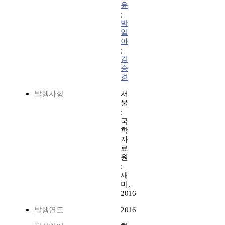
윤
;
박
일
아
;
김
승
경
발행사항
서
울
:
국
학
자
료
원
:
새
미,
2016
발행연도
2016