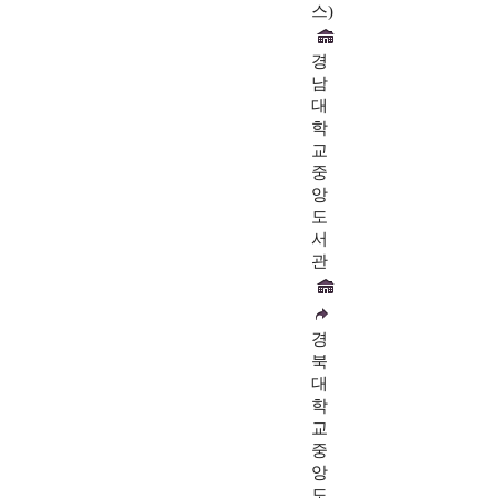
스)
경
남
대
학
교
중
앙
도
서
관
경
북
대
학
교
중
앙
도