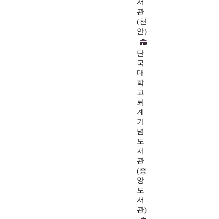
서
관
(천
안)
단
국
대
학
교
퇴
계
기
념
도
서
관
(중
앙
도
서
관)