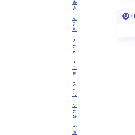
충
범
;
나
정
찬
철
;
이
현
진
;
이
지
현
;
강
지
원
;
우
현
용
;
박
병