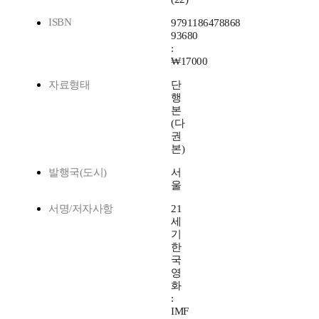
ISBN
9791186478868
93680
:
₩17000
자료형태
단
행
본
(다
권
본)
발행국(도시)
서
울
서명/저자사항
21
세
기
한
국
영
화
:
IMF