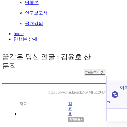
단행본
연구보고서
공개강의
home
단행본 상세
꿈같은 당신 얼굴 : 김윤호 산
문집
한글로보기
이 
https://www.riss.kr/link?id=M16339494
료
저자
김
윤
호