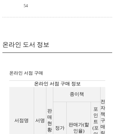
54
온라인 도서 정보
온라인 서점 구매
온라인 서점 구매 정보
종이책
전
자
포
판
책
인
매
서점명
서명
구
트
현
판매가(할
매
정가
(포
황
인율)
링