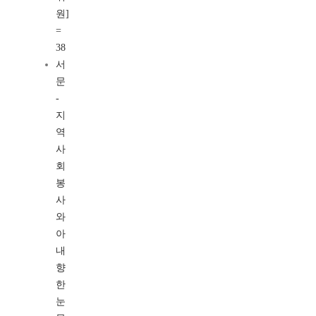
원]
=
38
서
문
-
지
역
사
회
봉
사
와
아
내
향
한
눈