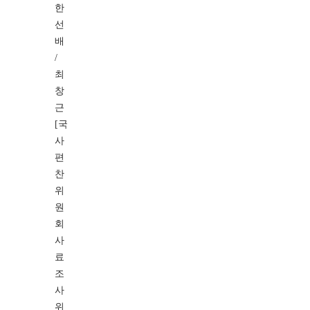
한
선
배
/
최
창
근
[국
사
편
찬
위
원
회
사
료
조
사
위