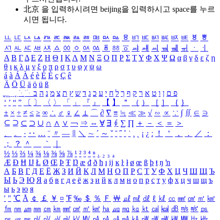
北京 을 입력하시려면
beijing
을 입력하시고 space를 누르
시면 됩니다.
ㅥ
ㅦ
ㅧ
ㅨ
ㅩ
ㅪ
ㅫ
ㅬ
ㅭ
ㅮ
ㅯ
ㅰ
ㅱ
ㅲ
ㅳ
ㅴ
ㅵ
ㅶ
ㅷ
ㅸ
ㅹ
ㅺ
ㅻ
ㅼ
ㅽ
ㅾ
ㅿ
ㆀ
ㆁ
ㆂ
ㆃ
ㆄ
ㆅ
ㆆ
ㆇ
ㆈ
ㆉ
ㆊ
ㆋ
ㆌ
ㆍ
ㆎ
Α
Β
Γ
Δ
Ε
Ζ
Η
Θ
Ι
Κ
Λ
Μ
Ν
Ξ
Ο
Π
Ρ
Σ
Τ
Υ
Φ
Χ
Ψ
Ω
α
β
γ
δ
ε
ζ
η
θ
ι
κ
λ
μ
ν
ξ
ο
π
ρ
σ
τ
υ
φ
χ
ψ
ω
á
à
Á
À
é
è
É
È
ç
Ç
ê
Ä
Ö
Ü
ä
ö
ü
ß
ְ
ֳ
ֲ
ֱ
ָ
ַ
ֵ
ֶ
ִ
ֹ
ּ
ֻ
ׂ
ׁ
ּ
ב
ה
נ
מ
צ
ת
ץ
ש
ד
ג
כ
ע
י
ח
ל
ך
ף
ק
ר
א
ט
ו
ן
ם
פ
‘
’
“
”
〔
〕
〈
〉
「
」
『
』
【
】
＂
（
）
［
］
｛
｝
±
×
÷
≠
≤
≥
∞
∴
♂
♀
∠
⊥
⌒
∂
∇
≡
≒
≪
≫
√
∽
∝
∵
∫
∬
∈
∋
⊆
⊇
⊂
⊃
∪
∩
∧
∨
￢
⇒
⇔
∀
∃
∮
∑
∏
＋
－
＜
＝
＞
、
。
·
‥
…
¨
〃
―
∥
＼
∼
´
～
ˇ
˘
˝
˚
˙
¸
˛
¡
¿
ː
！
＇
，
．
／
：
；
？
＾
＿
｀
｜
½
⅓
⅔
¼
¾
⅛
⅜
⅝
⅞
¹
²
³
⁴
ⁿ
₁
₂
₃
₄
Æ
Ð
Ħ
Ĳ
Ł
Ø
Œ
Þ
Ŧ
Ŋ
æ
đ
ð
ħ
ı
ĳ
ĸ
ŀ
ł
ø
œ
ß
þ
ŧ
ŋ
ŉ
А
Б
В
Г
Д
Е
Ё
Ж
З
И
Й
К
Л
М
Н
О
П
Р
С
Т
У
Ф
Х
Ц
Ч
Ш
Щ
Ъ
Ы
Ь
Э
Ю
Я
а
б
в
г
д
е
ё
ж
з
и
й
к
л
м
н
о
п
р
с
т
у
ф
х
ц
ч
ш
щ
ъ
ы
ь
э
ю
я
′
″
℃
Å
￠
￡
￥
¤
℉
‰
＄
％
Ｆ
￦
㎕
㎖
㎗
ℓ
㎘
㏄
㎣
㎤
㎥
㎦
㎙
㎚
㎛
㎜
㎝
㎞
㎟
㎠
㎡
㎢
㏊
㎍
㎎
㎏
㏏
㎈
㎉
㏈
㎧
㎨
㎰
㎱
㎲
㎳
㎴
㎵
㎶
㎷
㎸
㎹
㎀
㎁
㎂
㎃
㎄
㎺
㎻
㎽
㎾
㎿
㎐
㎑