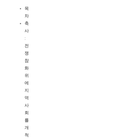
목
차
축
사
:
전
쟁
참
화
위
에
지
역
사
회
를
개
척