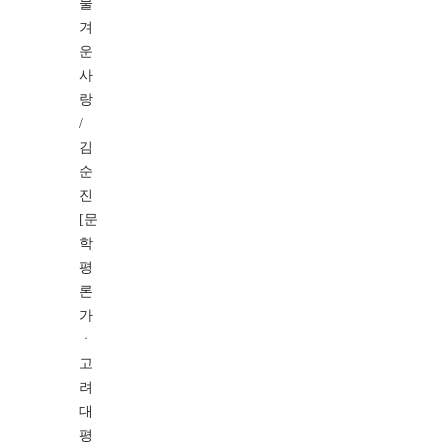
물
겨
운
사
랑
/
김
순
진
[문
학
평
론
가
ㆍ
고
려
대
평