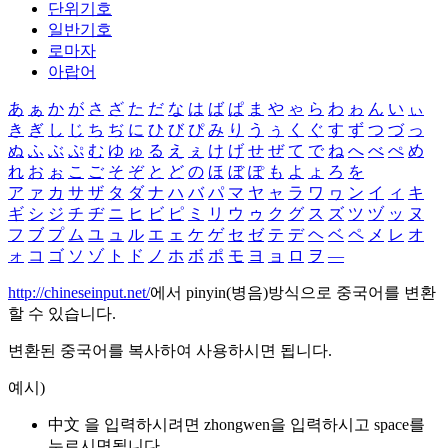
단위기호
일반기호
로마자
아랍어
あ
ぁ
か
が
さ
ざ
た
だ
な
は
ば
ぱ
ま
や
ゃ
ら
わ
ゎ
ん
い
ぃ
き
ぎ
し
じ
ち
ぢ
に
ひ
び
ぴ
み
り
う
ぅ
く
ぐ
す
ず
つ
づ
っ
ぬ
ふ
ぶ
ぷ
む
ゆ
ゅ
る
え
ぇ
け
げ
せ
ぜ
て
で
ね
へ
べ
ぺ
め
れ
お
ぉ
こ
ご
そ
ぞ
と
ど
の
ほ
ぼ
ぽ
も
よ
ょ
ろ
を
ア
ァ
カ
サ
ザ
タ
ダ
ナ
ハ
バ
パ
マ
ヤ
ャ
ラ
ワ
ヮ
ン
イ
ィ
キ
ギ
シ
ジ
チ
ヂ
ニ
ヒ
ビ
ピ
ミ
リ
ウ
ゥ
ク
グ
ス
ズ
ツ
ヅ
ッ
ヌ
フ
ブ
プ
ム
ユ
ュ
ル
エ
ェ
ケ
ゲ
セ
ゼ
テ
デ
ヘ
ベ
ペ
メ
レ
オ
ォ
コ
ゴ
ソ
ゾ
ト
ド
ノ
ホ
ボ
ポ
モ
ヨ
ョ
ロ
ヲ
―
http://chineseinput.net/
에서 pinyin(병음)방식으로 중국어를 변환
할 수 있습니다.
변환된 중국어를 복사하여 사용하시면 됩니다.
예시)
中文 을 입력하시려면
zhongwen
을 입력하시고 space를
누르시면됩니다.