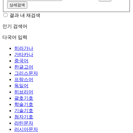
상세검색
결과 내 재검색
인기 검색어
다국어 입력
히라가나
가타카나
중국어
한글고어
그리스문자
프랑스어
독일어
히브리어
괄호기호
학술기호
기술기호
첨자기호
라틴문자
러시아문자