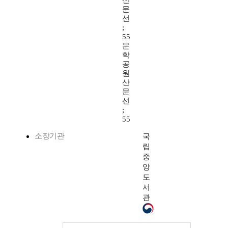
산
문
선
;
55
문
학
공
원
산
문
선
;
55
소장기관
국
립
중
앙
도
서
관