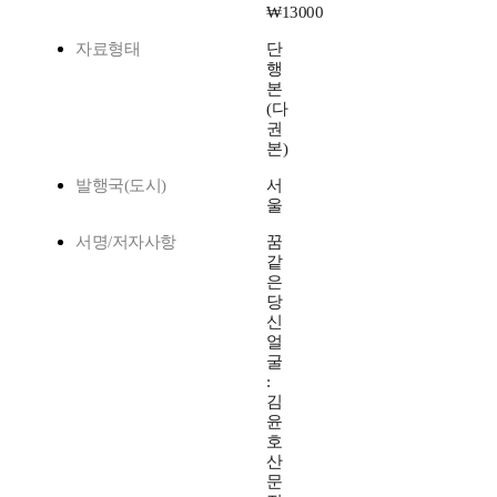
₩13000
자료형태
단
행
본
(다
권
본)
발행국(도시)
서
울
서명/저자사항
꿈
같
은
당
신
얼
굴
:
김
윤
호
산
문