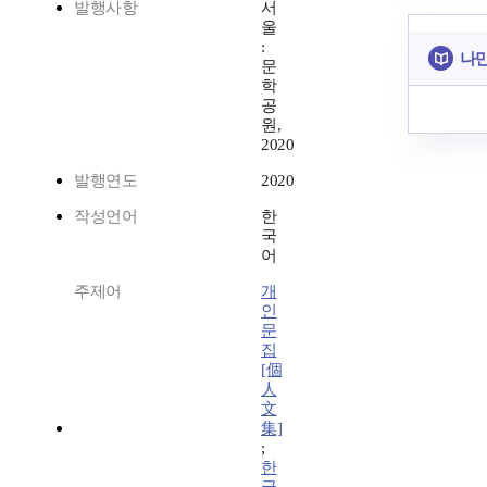
발행사항
서
울
:
나만
문
학
공
원,
2020
발행연도
2020
작성언어
한
국
어
주제어
개
인
문
집
[個
人
文
集]
;
한