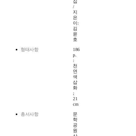
집
/
지
은
이:
김
윤
호
형태사항
186
p.
:
천
연
색
삽
화
;
21
cm
총서사항
문
학
공
원