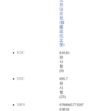
국
현
대
문
학
[韓
國
現
代
文
學]
KDC
810.81
판
사
항
(6)
DDC
895.7
판
사
항
(23)
ISBN
9788965773597
03810: