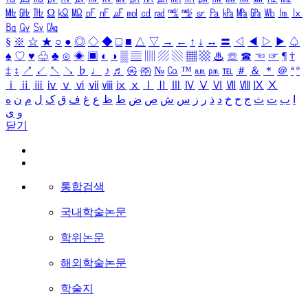
㎒
㎓
㎔
Ω
㏀
㏁
㎊
㎋
㎌
㏖
㏅
㎭
㎮
㎯
㏛
㎩
㎪
㎫
㎬
㏝
㏐
㏓
㏃
㏉
㏜
㏆
§
※
☆
★
○
●
◎
◇
◆
□
■
△
▽
→
←
↑
↓
↔
〓
◁
◀
▷
▶
♤
♠
♡
♥
♧
♣
⊙
◈
▣
◐
◑
▒
▤
▥
▨
▧
▦
▩
♨
☏
☎
☜
☞
¶
†
‡
↕
↗
↙
↖
↘
♭
♩
♪
♬
㉿
㈜
№
㏇
™
㏂
㏘
℡
＃
＆
＊
＠
ª
º
ⅰ
ⅱ
ⅲ
ⅳ
ⅴ
ⅵ
ⅶ
ⅷ
ⅸ
ⅹ
Ⅰ
Ⅱ
Ⅲ
Ⅳ
Ⅴ
Ⅵ
Ⅶ
Ⅷ
Ⅸ
Ⅹ
ا
ب
ت
ث
ج
ح
خ
د
ذ
ر
ز
س
ش
ص
ض
ط
ظ
ع
غ
ف
ق
ک
ل
م
ن
ه
و
ی
닫기
통합검색
국내학술논문
학위논문
해외학술논문
학술지