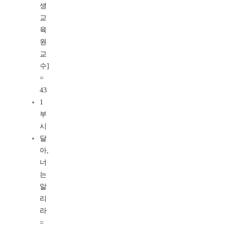
생
교
육
원
교
수]
=
43
1
부
시
달
아,
너
는
알
리
라
=