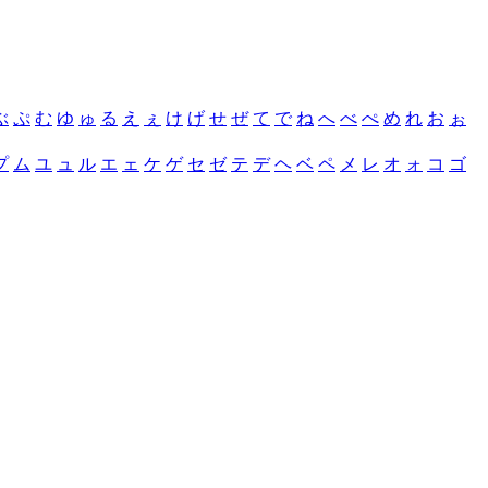
ぶ
ぷ
む
ゆ
ゅ
る
え
ぇ
け
げ
せ
ぜ
て
で
ね
へ
べ
ぺ
め
れ
お
ぉ
プ
ム
ユ
ュ
ル
エ
ェ
ケ
ゲ
セ
ゼ
テ
デ
ヘ
ベ
ペ
メ
レ
オ
ォ
コ
ゴ