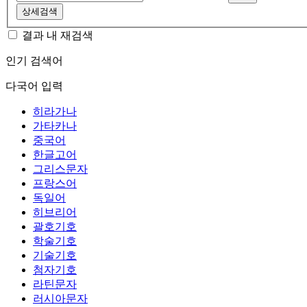
상세검색
결과 내 재검색
인기 검색어
다국어 입력
히라가나
가타카나
중국어
한글고어
그리스문자
프랑스어
독일어
히브리어
괄호기호
학술기호
기술기호
첨자기호
라틴문자
러시아문자