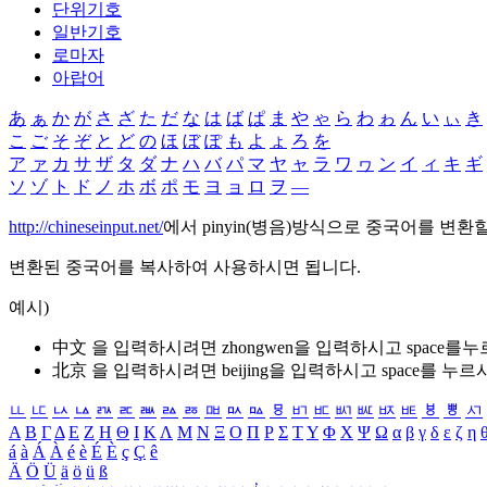
단위기호
일반기호
로마자
아랍어
あ
ぁ
か
が
さ
ざ
た
だ
な
は
ば
ぱ
ま
や
ゃ
ら
わ
ゎ
ん
い
ぃ
き
こ
ご
そ
ぞ
と
ど
の
ほ
ぼ
ぽ
も
よ
ょ
ろ
を
ア
ァ
カ
サ
ザ
タ
ダ
ナ
ハ
バ
パ
マ
ヤ
ャ
ラ
ワ
ヮ
ン
イ
ィ
キ
ギ
ソ
ゾ
ト
ド
ノ
ホ
ボ
ポ
モ
ヨ
ョ
ロ
ヲ
―
http://chineseinput.net/
에서 pinyin(병음)방식으로 중국어를 변환
변환된 중국어를 복사하여 사용하시면 됩니다.
예시)
中文 을 입력하시려면
zhongwen
을 입력하시고 space를
北京 을 입력하시려면
beijing
을 입력하시고 space를 누르
ㅥ
ㅦ
ㅧ
ㅨ
ㅩ
ㅪ
ㅫ
ㅬ
ㅭ
ㅮ
ㅯ
ㅰ
ㅱ
ㅲ
ㅳ
ㅴ
ㅵ
ㅶ
ㅷ
ㅸ
ㅹ
ㅺ
Α
Β
Γ
Δ
Ε
Ζ
Η
Θ
Ι
Κ
Λ
Μ
Ν
Ξ
Ο
Π
Ρ
Σ
Τ
Υ
Φ
Χ
Ψ
Ω
α
β
γ
δ
ε
ζ
η
á
à
Á
À
é
è
É
È
ç
Ç
ê
Ä
Ö
Ü
ä
ö
ü
ß