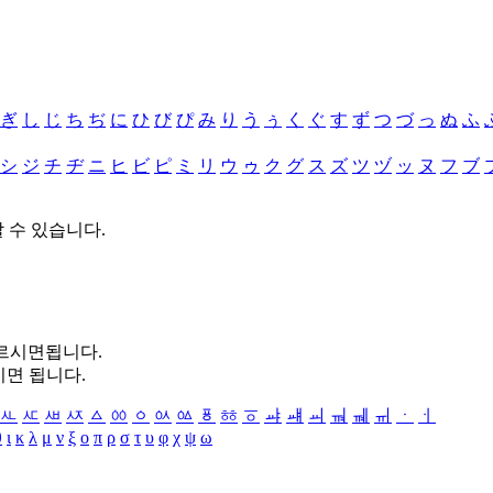
ぎ
し
じ
ち
ぢ
に
ひ
び
ぴ
み
り
う
ぅ
く
ぐ
す
ず
つ
づ
っ
ぬ
ふ
シ
ジ
チ
ヂ
ニ
ヒ
ビ
ピ
ミ
リ
ウ
ゥ
ク
グ
ス
ズ
ツ
ヅ
ッ
ヌ
フ
ブ
할 수 있습니다.
누르시면됩니다.
시면 됩니다.
ㅻ
ㅼ
ㅽ
ㅾ
ㅿ
ㆀ
ㆁ
ㆂ
ㆃ
ㆄ
ㆅ
ㆆ
ㆇ
ㆈ
ㆉ
ㆊ
ㆋ
ㆌ
ㆍ
ㆎ
θ
ι
κ
λ
μ
ν
ξ
ο
π
ρ
σ
τ
υ
φ
χ
ψ
ω