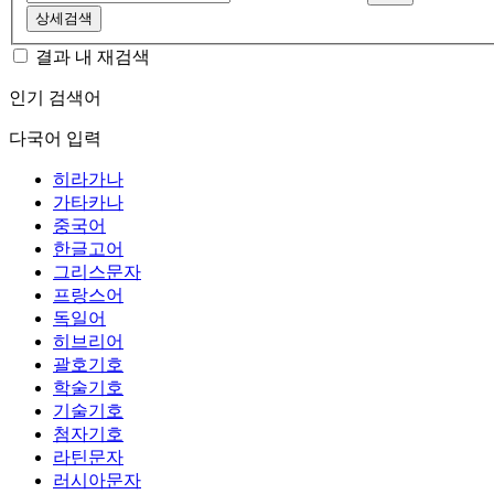
상세검색
결과 내 재검색
인기 검색어
다국어 입력
히라가나
가타카나
중국어
한글고어
그리스문자
프랑스어
독일어
히브리어
괄호기호
학술기호
기술기호
첨자기호
라틴문자
러시아문자