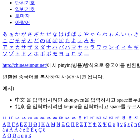
단위기호
일반기호
로마자
아랍어
あ
ぁ
か
が
さ
ざ
た
だ
な
は
ば
ぱ
ま
や
ゃ
ら
わ
ゎ
ん
い
ぃ
き
こ
ご
そ
ぞ
と
ど
の
ほ
ぼ
ぽ
も
よ
ょ
ろ
を
ア
ァ
カ
サ
ザ
タ
ダ
ナ
ハ
バ
パ
マ
ヤ
ャ
ラ
ワ
ヮ
ン
イ
ィ
キ
ギ
ソ
ゾ
ト
ド
ノ
ホ
ボ
ポ
モ
ヨ
ョ
ロ
ヲ
―
http://chineseinput.net/
에서 pinyin(병음)방식으로 중국어를 변환
변환된 중국어를 복사하여 사용하시면 됩니다.
예시)
中文 을 입력하시려면
zhongwen
을 입력하시고 space를
北京 을 입력하시려면
beijing
을 입력하시고 space를 누르
ㅥ
ㅦ
ㅧ
ㅨ
ㅩ
ㅪ
ㅫ
ㅬ
ㅭ
ㅮ
ㅯ
ㅰ
ㅱ
ㅲ
ㅳ
ㅴ
ㅵ
ㅶ
ㅷ
ㅸ
ㅹ
ㅺ
Α
Β
Γ
Δ
Ε
Ζ
Η
Θ
Ι
Κ
Λ
Μ
Ν
Ξ
Ο
Π
Ρ
Σ
Τ
Υ
Φ
Χ
Ψ
Ω
α
β
γ
δ
ε
ζ
η
á
à
Á
À
é
è
É
È
ç
Ç
ê
Ä
Ö
Ü
ä
ö
ü
ß