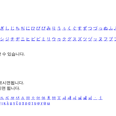
ぎ
し
じ
ち
ぢ
に
ひ
び
ぴ
み
り
う
ぅ
く
ぐ
す
ず
つ
づ
っ
ぬ
ふ
シ
ジ
チ
ヂ
ニ
ヒ
ビ
ピ
ミ
リ
ウ
ゥ
ク
グ
ス
ズ
ツ
ヅ
ッ
ヌ
フ
ブ
할 수 있습니다.
누르시면됩니다.
시면 됩니다.
ㅻ
ㅼ
ㅽ
ㅾ
ㅿ
ㆀ
ㆁ
ㆂ
ㆃ
ㆄ
ㆅ
ㆆ
ㆇ
ㆈ
ㆉ
ㆊ
ㆋ
ㆌ
ㆍ
ㆎ
θ
ι
κ
λ
μ
ν
ξ
ο
π
ρ
σ
τ
υ
φ
χ
ψ
ω