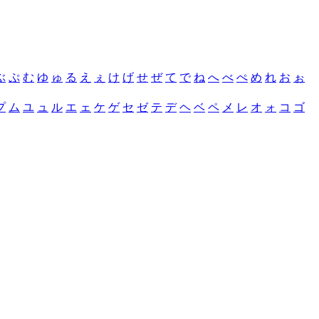
ぶ
ぷ
む
ゆ
ゅ
る
え
ぇ
け
げ
せ
ぜ
て
で
ね
へ
べ
ぺ
め
れ
お
ぉ
プ
ム
ユ
ュ
ル
エ
ェ
ケ
ゲ
セ
ゼ
テ
デ
ヘ
ベ
ペ
メ
レ
オ
ォ
コ
ゴ