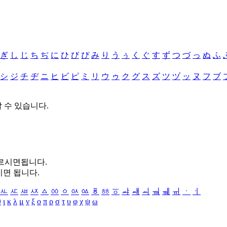
ぎ
し
じ
ち
ぢ
に
ひ
び
ぴ
み
り
う
ぅ
く
ぐ
す
ず
つ
づ
っ
ぬ
ふ
シ
ジ
チ
ヂ
ニ
ヒ
ビ
ピ
ミ
リ
ウ
ゥ
ク
グ
ス
ズ
ツ
ヅ
ッ
ヌ
フ
ブ
할 수 있습니다.
누르시면됩니다.
시면 됩니다.
ㅻ
ㅼ
ㅽ
ㅾ
ㅿ
ㆀ
ㆁ
ㆂ
ㆃ
ㆄ
ㆅ
ㆆ
ㆇ
ㆈ
ㆉ
ㆊ
ㆋ
ㆌ
ㆍ
ㆎ
θ
ι
κ
λ
μ
ν
ξ
ο
π
ρ
σ
τ
υ
φ
χ
ψ
ω