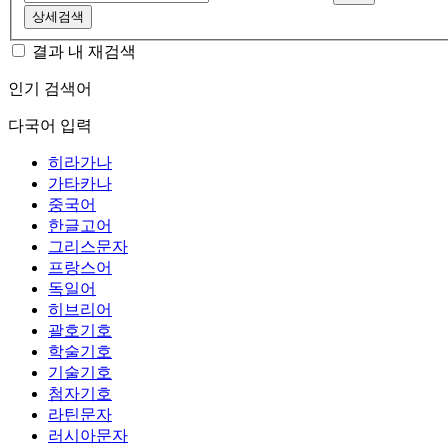
상세검색
결과 내 재검색
인기 검색어
다국어 입력
히라가나
가타카나
중국어
한글고어
그리스문자
프랑스어
독일어
히브리어
괄호기호
학술기호
기술기호
첨자기호
라틴문자
러시아문자