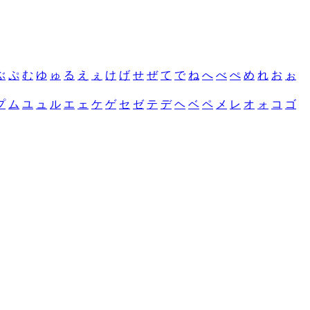
ぶ
ぷ
む
ゆ
ゅ
る
え
ぇ
け
げ
せ
ぜ
て
で
ね
へ
べ
ぺ
め
れ
お
ぉ
プ
ム
ユ
ュ
ル
エ
ェ
ケ
ゲ
セ
ゼ
テ
デ
ヘ
ベ
ペ
メ
レ
オ
ォ
コ
ゴ