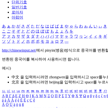
단위기호
일반기호
로마자
아랍어
あ
ぁ
か
が
さ
ざ
た
だ
な
は
ば
ぱ
ま
や
ゃ
ら
わ
ゎ
ん
い
ぃ
き
こ
ご
そ
ぞ
と
ど
の
ほ
ぼ
ぽ
も
よ
ょ
ろ
を
ア
ァ
カ
サ
ザ
タ
ダ
ナ
ハ
バ
パ
マ
ヤ
ャ
ラ
ワ
ヮ
ン
イ
ィ
キ
ギ
ソ
ゾ
ト
ド
ノ
ホ
ボ
ポ
モ
ヨ
ョ
ロ
ヲ
―
http://chineseinput.net/
에서 pinyin(병음)방식으로 중국어를 변환
변환된 중국어를 복사하여 사용하시면 됩니다.
예시)
中文 을 입력하시려면
zhongwen
을 입력하시고 space를
北京 을 입력하시려면
beijing
을 입력하시고 space를 누르
ㅥ
ㅦ
ㅧ
ㅨ
ㅩ
ㅪ
ㅫ
ㅬ
ㅭ
ㅮ
ㅯ
ㅰ
ㅱ
ㅲ
ㅳ
ㅴ
ㅵ
ㅶ
ㅷ
ㅸ
ㅹ
ㅺ
Α
Β
Γ
Δ
Ε
Ζ
Η
Θ
Ι
Κ
Λ
Μ
Ν
Ξ
Ο
Π
Ρ
Σ
Τ
Υ
Φ
Χ
Ψ
Ω
α
β
γ
δ
ε
ζ
η
á
à
Á
À
é
è
É
È
ç
Ç
ê
Ä
Ö
Ü
ä
ö
ü
ß