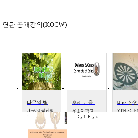
연관 공개강의(KOCW)
나무의 병징과 원인
뿌리 교육: 들뢰즈와 과타리의 교훈
대구/경북권역
우송대학교
YTN SCIE
센터
Cyril Reyes
김기우