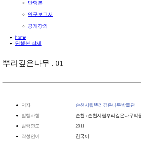
단행본
연구보고서
공개강의
home
단행본 상세
뿌리깊은나무 . 01
저자
순천시립뿌리깊은나무박물관
발행사항
순천 : 순천시립뿌리깊은나무박물관
발행연도
2011
작성언어
한국어