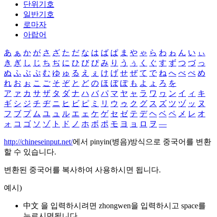
단위기호
일반기호
로마자
아랍어
あ
ぁ
か
が
さ
ざ
た
だ
な
は
ば
ぱ
ま
や
ゃ
ら
わ
ゎ
ん
い
ぃ
き
ぎ
し
じ
ち
ぢ
に
ひ
び
ぴ
み
り
う
ぅ
く
ぐ
す
ず
つ
づ
っ
ぬ
ふ
ぶ
ぷ
む
ゆ
ゅ
る
え
ぇ
け
げ
せ
ぜ
て
で
ね
へ
べ
ぺ
め
れ
お
ぉ
こ
ご
そ
ぞ
と
ど
の
ほ
ぼ
ぽ
も
よ
ょ
ろ
を
ア
ァ
カ
サ
ザ
タ
ダ
ナ
ハ
バ
パ
マ
ヤ
ャ
ラ
ワ
ヮ
ン
イ
ィ
キ
ギ
シ
ジ
チ
ヂ
ニ
ヒ
ビ
ピ
ミ
リ
ウ
ゥ
ク
グ
ス
ズ
ツ
ヅ
ッ
ヌ
フ
ブ
プ
ム
ユ
ュ
ル
エ
ェ
ケ
ゲ
セ
ゼ
テ
デ
ヘ
ベ
ペ
メ
レ
オ
ォ
コ
ゴ
ソ
ゾ
ト
ド
ノ
ホ
ボ
ポ
モ
ヨ
ョ
ロ
ヲ
―
http://chineseinput.net/
에서 pinyin(병음)방식으로 중국어를 변환
할 수 있습니다.
변환된 중국어를 복사하여 사용하시면 됩니다.
예시)
中文 을 입력하시려면
zhongwen
을 입력하시고 space를
누르시면됩니다.