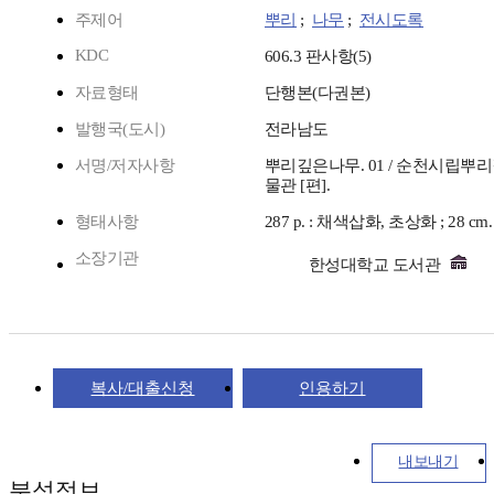
주제어
뿌리
;
나무
;
전시도록
KDC
606.3 판사항(5)
자료형태
단행본(다권본)
발행국(도시)
전라남도
서명/저자사항
뿌리깊은나무. 01 / 순천시립
물관 [편].
형태사항
287 p. : 채색삽화, 초상화 ; 28 cm.
소장기관
한성대학교 도서관
복사/대출신청
인용하기
내보내기
분석정보