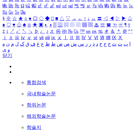
㎒
㎓
㎔
Ω
㏀
㏁
㎊
㎋
㎌
㏖
㏅
㎭
㎮
㎯
㏛
㎩
㎪
㎫
㎬
㏝
㏐
㏓
㏃
㏉
㏜
㏆
§
※
☆
★
○
●
◎
◇
◆
□
■
△
▽
→
←
↑
↓
↔
〓
◁
◀
▷
▶
♤
♠
♡
♥
♧
♣
⊙
◈
▣
◐
◑
▒
▤
▥
▨
▧
▦
▩
♨
☏
☎
☜
☞
¶
†
‡
↕
↗
↙
↖
↘
♭
♩
♪
♬
㉿
㈜
№
㏇
™
㏂
㏘
℡
＃
＆
＊
＠
ª
º
ⅰ
ⅱ
ⅲ
ⅳ
ⅴ
ⅵ
ⅶ
ⅷ
ⅸ
ⅹ
Ⅰ
Ⅱ
Ⅲ
Ⅳ
Ⅴ
Ⅵ
Ⅶ
Ⅷ
Ⅸ
Ⅹ
ا
ب
ت
ث
ج
ح
خ
د
ذ
ر
ز
س
ش
ص
ض
ط
ظ
ع
غ
ف
ق
ک
ل
م
ن
ه
و
ی
닫기
통합검색
국내학술논문
학위논문
해외학술논문
학술지