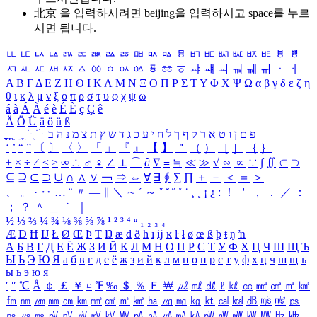
北京 을 입력하시려면
beijing
을 입력하시고 space를 누르
시면 됩니다.
ㅥ
ㅦ
ㅧ
ㅨ
ㅩ
ㅪ
ㅫ
ㅬ
ㅭ
ㅮ
ㅯ
ㅰ
ㅱ
ㅲ
ㅳ
ㅴ
ㅵ
ㅶ
ㅷ
ㅸ
ㅹ
ㅺ
ㅻ
ㅼ
ㅽ
ㅾ
ㅿ
ㆀ
ㆁ
ㆂ
ㆃ
ㆄ
ㆅ
ㆆ
ㆇ
ㆈ
ㆉ
ㆊ
ㆋ
ㆌ
ㆍ
ㆎ
Α
Β
Γ
Δ
Ε
Ζ
Η
Θ
Ι
Κ
Λ
Μ
Ν
Ξ
Ο
Π
Ρ
Σ
Τ
Υ
Φ
Χ
Ψ
Ω
α
β
γ
δ
ε
ζ
η
θ
ι
κ
λ
μ
ν
ξ
ο
π
ρ
σ
τ
υ
φ
χ
ψ
ω
á
à
Á
À
é
è
É
È
ç
Ç
ê
Ä
Ö
Ü
ä
ö
ü
ß
ְ
ֳ
ֲ
ֱ
ָ
ַ
ֵ
ֶ
ִ
ֹ
ּ
ֻ
ׂ
ׁ
ּ
ב
ה
נ
מ
צ
ת
ץ
ש
ד
ג
כ
ע
י
ח
ל
ך
ף
ק
ר
א
ט
ו
ן
ם
פ
‘
’
“
”
〔
〕
〈
〉
「
」
『
』
【
】
＂
（
）
［
］
｛
｝
±
×
÷
≠
≤
≥
∞
∴
♂
♀
∠
⊥
⌒
∂
∇
≡
≒
≪
≫
√
∽
∝
∵
∫
∬
∈
∋
⊆
⊇
⊂
⊃
∪
∩
∧
∨
￢
⇒
⇔
∀
∃
∮
∑
∏
＋
－
＜
＝
＞
、
。
·
‥
…
¨
〃
―
∥
＼
∼
´
～
ˇ
˘
˝
˚
˙
¸
˛
¡
¿
ː
！
＇
，
．
／
：
；
？
＾
＿
｀
｜
½
⅓
⅔
¼
¾
⅛
⅜
⅝
⅞
¹
²
³
⁴
ⁿ
₁
₂
₃
₄
Æ
Ð
Ħ
Ĳ
Ł
Ø
Œ
Þ
Ŧ
Ŋ
æ
đ
ð
ħ
ı
ĳ
ĸ
ŀ
ł
ø
œ
ß
þ
ŧ
ŋ
ŉ
А
Б
В
Г
Д
Е
Ё
Ж
З
И
Й
К
Л
М
Н
О
П
Р
С
Т
У
Ф
Х
Ц
Ч
Ш
Щ
Ъ
Ы
Ь
Э
Ю
Я
а
б
в
г
д
е
ё
ж
з
и
й
к
л
м
н
о
п
р
с
т
у
ф
х
ц
ч
ш
щ
ъ
ы
ь
э
ю
я
′
″
℃
Å
￠
￡
￥
¤
℉
‰
＄
％
Ｆ
￦
㎕
㎖
㎗
ℓ
㎘
㏄
㎣
㎤
㎥
㎦
㎙
㎚
㎛
㎜
㎝
㎞
㎟
㎠
㎡
㎢
㏊
㎍
㎎
㎏
㏏
㎈
㎉
㏈
㎧
㎨
㎰
㎱
㎲
㎳
㎴
㎵
㎶
㎷
㎸
㎹
㎀
㎁
㎂
㎃
㎄
㎺
㎻
㎽
㎾
㎿
㎐
㎑