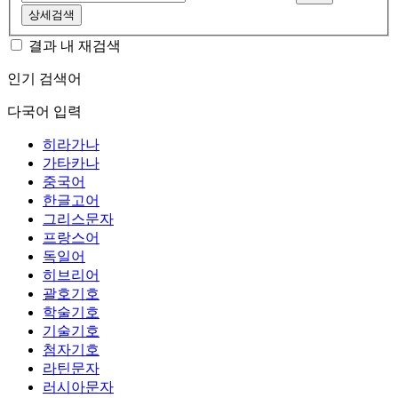
상세검색
결과 내 재검색
인기 검색어
다국어 입력
히라가나
가타카나
중국어
한글고어
그리스문자
프랑스어
독일어
히브리어
괄호기호
학술기호
기술기호
첨자기호
라틴문자
러시아문자