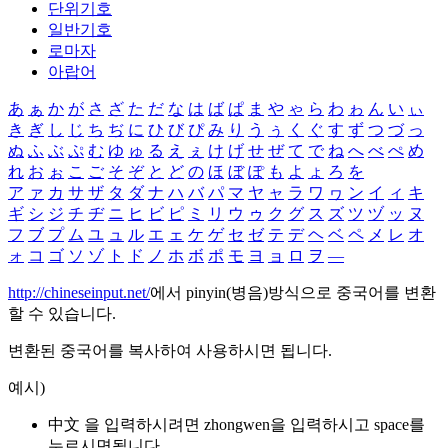
단위기호
일반기호
로마자
아랍어
あ
ぁ
か
が
さ
ざ
た
だ
な
は
ば
ぱ
ま
や
ゃ
ら
わ
ゎ
ん
い
ぃ
き
ぎ
し
じ
ち
ぢ
に
ひ
び
ぴ
み
り
う
ぅ
く
ぐ
す
ず
つ
づ
っ
ぬ
ふ
ぶ
ぷ
む
ゆ
ゅ
る
え
ぇ
け
げ
せ
ぜ
て
で
ね
へ
べ
ぺ
め
れ
お
ぉ
こ
ご
そ
ぞ
と
ど
の
ほ
ぼ
ぽ
も
よ
ょ
ろ
を
ア
ァ
カ
サ
ザ
タ
ダ
ナ
ハ
バ
パ
マ
ヤ
ャ
ラ
ワ
ヮ
ン
イ
ィ
キ
ギ
シ
ジ
チ
ヂ
ニ
ヒ
ビ
ピ
ミ
リ
ウ
ゥ
ク
グ
ス
ズ
ツ
ヅ
ッ
ヌ
フ
ブ
プ
ム
ユ
ュ
ル
エ
ェ
ケ
ゲ
セ
ゼ
テ
デ
ヘ
ベ
ペ
メ
レ
オ
ォ
コ
ゴ
ソ
ゾ
ト
ド
ノ
ホ
ボ
ポ
モ
ヨ
ョ
ロ
ヲ
―
http://chineseinput.net/
에서 pinyin(병음)방식으로 중국어를 변환
할 수 있습니다.
변환된 중국어를 복사하여 사용하시면 됩니다.
예시)
中文 을 입력하시려면
zhongwen
을 입력하시고 space를
누르시면됩니다.