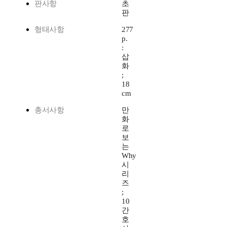
판사항
초
판
형태사항
277
p.
:
삽
화
;
18
cm
총서사항
만
화
로
보
는
Why
시
리
즈
;
10
간
호