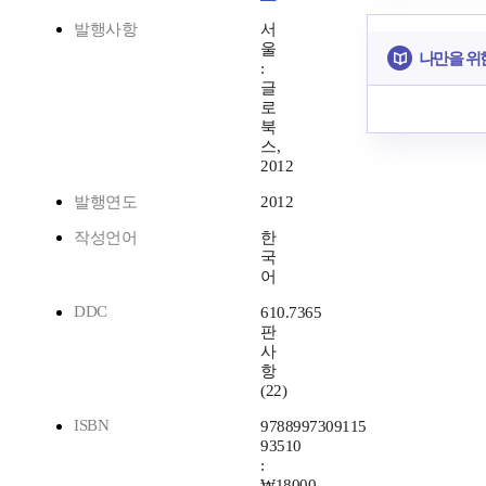
발행사항
서
울
나만을 위
:
글
로
북
스,
2012
발행연도
2012
작성언어
한
국
어
DDC
610.7365
판
사
항
(22)
ISBN
9788997309115
93510
:
₩18000