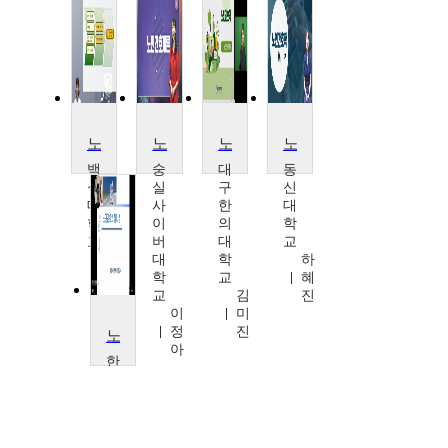
노인간호학
노인간호학
노인간호학
노인간호학
백
숭
대
동
석
실
구
신
대
사
한
대
학
이
의
학
교
버
대
교
백
대
학
하
성
학
교
혜
희
교
김
진
이
미
정
진
노인과 웰다잉
아
한
서
대
학
교