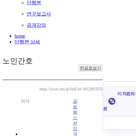
단행본
연구보고서
공개강의
home
단행본 상세
노인간호
한글로보기
https://www.riss.kr/link?id=M12695933
이 자료와 
저자
글
로
료
북
스
편
집
국