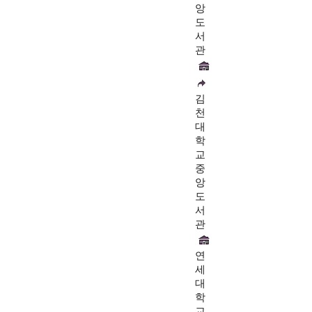
앙
도
서
관
김
천
대
학
교
중
앙
도
서
관
연
세
대
학
교