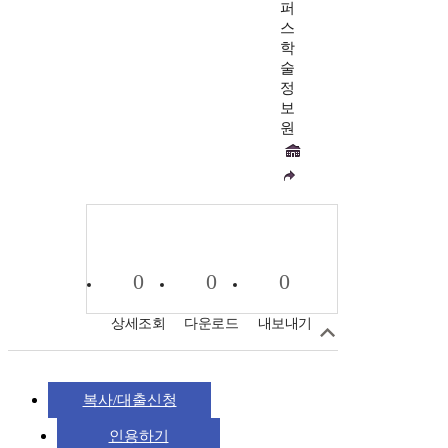
퍼
스
학
술
정
보
원
0
0
0
상세조회
다운로드
내보내기
복사/대출신청
인용하기