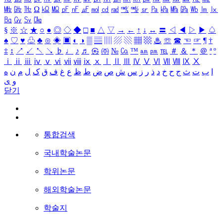
㎒
㎓
㎔
Ω
㏀
㏁
㎊
㎋
㎌
㏖
㏅
㎭
㎮
㎯
㏛
㎩
㎪
㎫
㎬
㏝
㏐
㏓
㏃
㏉
㏜
㏆
§
※
☆
★
○
●
◎
◇
◆
□
■
△
▽
→
←
↑
↓
↔
〓
◁
◀
▷
▶
♤
♠
♡
♥
♧
♣
⊙
◈
▣
◐
◑
▒
▤
▥
▨
▧
▦
▩
♨
☏
☎
☜
☞
¶
†
‡
↕
↗
↙
↖
↘
♭
♩
♪
♬
㉿
㈜
№
㏇
™
㏂
㏘
℡
＃
＆
＊
＠
ª
º
ⅰ
ⅱ
ⅲ
ⅳ
ⅴ
ⅵ
ⅶ
ⅷ
ⅸ
ⅹ
Ⅰ
Ⅱ
Ⅲ
Ⅳ
Ⅴ
Ⅵ
Ⅶ
Ⅷ
Ⅸ
Ⅹ
ا
ب
ت
ث
ج
ح
خ
د
ذ
ر
ز
س
ش
ص
ض
ط
ظ
ع
غ
ف
ق
ک
ل
م
ن
ه
و
ی
닫기
통합검색
국내학술논문
학위논문
해외학술논문
학술지