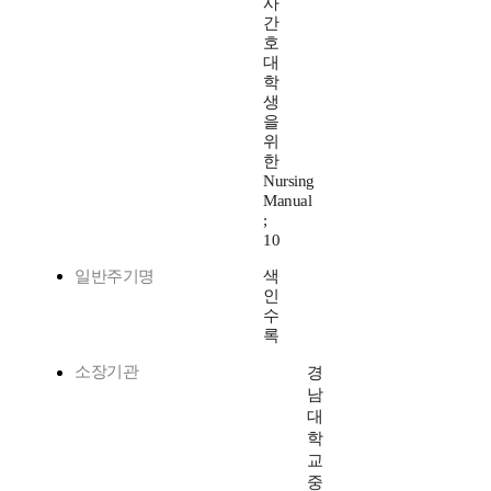
사
간
호
대
학
생
을
위
한
Nursing
Manual
;
10
일반주기명
색
인
수
록
소장기관
경
남
대
학
교
중