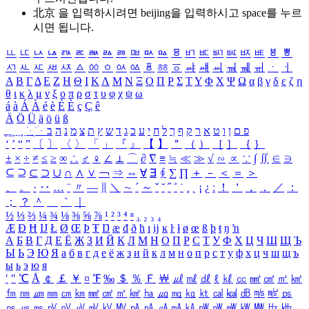
北京 을 입력하시려면
beijing
을 입력하시고 space를 누르
시면 됩니다.
ㅥ
ㅦ
ㅧ
ㅨ
ㅩ
ㅪ
ㅫ
ㅬ
ㅭ
ㅮ
ㅯ
ㅰ
ㅱ
ㅲ
ㅳ
ㅴ
ㅵ
ㅶ
ㅷ
ㅸ
ㅹ
ㅺ
ㅻ
ㅼ
ㅽ
ㅾ
ㅿ
ㆀ
ㆁ
ㆂ
ㆃ
ㆄ
ㆅ
ㆆ
ㆇ
ㆈ
ㆉ
ㆊ
ㆋ
ㆌ
ㆍ
ㆎ
Α
Β
Γ
Δ
Ε
Ζ
Η
Θ
Ι
Κ
Λ
Μ
Ν
Ξ
Ο
Π
Ρ
Σ
Τ
Υ
Φ
Χ
Ψ
Ω
α
β
γ
δ
ε
ζ
η
θ
ι
κ
λ
μ
ν
ξ
ο
π
ρ
σ
τ
υ
φ
χ
ψ
ω
á
à
Á
À
é
è
É
È
ç
Ç
ê
Ä
Ö
Ü
ä
ö
ü
ß
ְ
ֳ
ֲ
ֱ
ָ
ַ
ֵ
ֶ
ִ
ֹ
ּ
ֻ
ׂ
ׁ
ּ
ב
ה
נ
מ
צ
ת
ץ
ש
ד
ג
כ
ע
י
ח
ל
ך
ף
ק
ר
א
ט
ו
ן
ם
פ
‘
’
“
”
〔
〕
〈
〉
「
」
『
』
【
】
＂
（
）
［
］
｛
｝
±
×
÷
≠
≤
≥
∞
∴
♂
♀
∠
⊥
⌒
∂
∇
≡
≒
≪
≫
√
∽
∝
∵
∫
∬
∈
∋
⊆
⊇
⊂
⊃
∪
∩
∧
∨
￢
⇒
⇔
∀
∃
∮
∑
∏
＋
－
＜
＝
＞
、
。
·
‥
…
¨
〃
―
∥
＼
∼
´
～
ˇ
˘
˝
˚
˙
¸
˛
¡
¿
ː
！
＇
，
．
／
：
；
？
＾
＿
｀
｜
½
⅓
⅔
¼
¾
⅛
⅜
⅝
⅞
¹
²
³
⁴
ⁿ
₁
₂
₃
₄
Æ
Ð
Ħ
Ĳ
Ł
Ø
Œ
Þ
Ŧ
Ŋ
æ
đ
ð
ħ
ı
ĳ
ĸ
ŀ
ł
ø
œ
ß
þ
ŧ
ŋ
ŉ
А
Б
В
Г
Д
Е
Ё
Ж
З
И
Й
К
Л
М
Н
О
П
Р
С
Т
У
Ф
Х
Ц
Ч
Ш
Щ
Ъ
Ы
Ь
Э
Ю
Я
а
б
в
г
д
е
ё
ж
з
и
й
к
л
м
н
о
п
р
с
т
у
ф
х
ц
ч
ш
щ
ъ
ы
ь
э
ю
я
′
″
℃
Å
￠
￡
￥
¤
℉
‰
＄
％
Ｆ
￦
㎕
㎖
㎗
ℓ
㎘
㏄
㎣
㎤
㎥
㎦
㎙
㎚
㎛
㎜
㎝
㎞
㎟
㎠
㎡
㎢
㏊
㎍
㎎
㎏
㏏
㎈
㎉
㏈
㎧
㎨
㎰
㎱
㎲
㎳
㎴
㎵
㎶
㎷
㎸
㎹
㎀
㎁
㎂
㎃
㎄
㎺
㎻
㎽
㎾
㎿
㎐
㎑