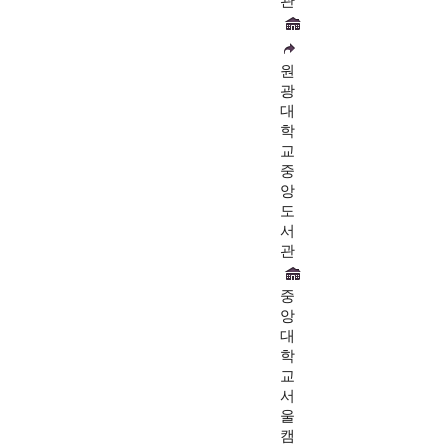
관
원
광
대
학
교
중
앙
도
서
관
중
앙
대
학
교
서
울
캠