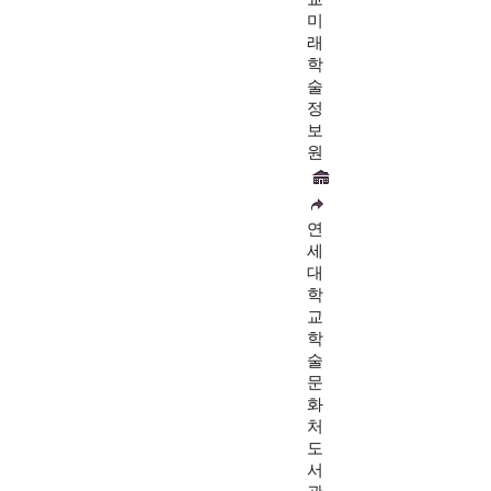
미
래
학
술
정
보
원
연
세
대
학
교
학
술
문
화
처
도
서