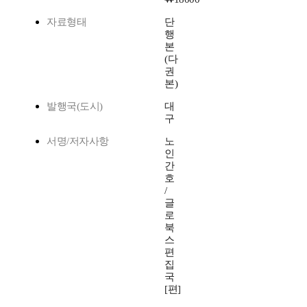
자료형태
단
행
본
(다
권
본)
발행국(도시)
대
구
서명/저자사항
노
인
간
호
/
글
로
북
스
편
집
국
[편]