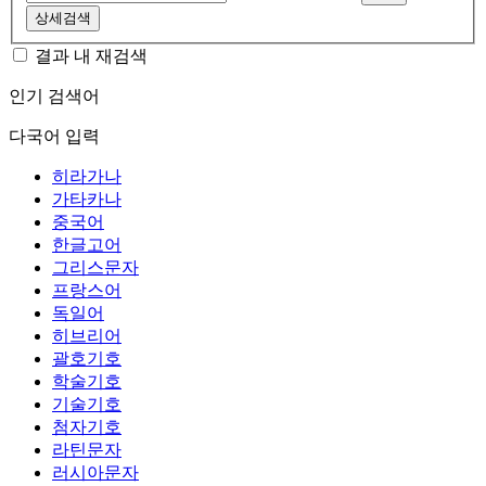
상세검색
결과 내 재검색
인기 검색어
다국어 입력
히라가나
가타카나
중국어
한글고어
그리스문자
프랑스어
독일어
히브리어
괄호기호
학술기호
기술기호
첨자기호
라틴문자
러시아문자