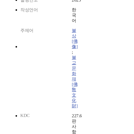
발행연도
2023
작성언어
한
국
어
주제어
불
상
[佛
像]
;
불
교
문
화
재
[佛
敎
文
化
財]
KDC
227.6
판
사
항