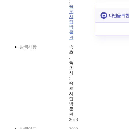
;
속
초
나만을 위한
시
립
박
물
관
발행사항
속
초
:
속
초
시
:
속
초
시
립
박
물
관,
2023