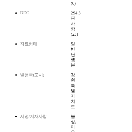
(6)
DDC
294.3
판
사
항
(23)
자료형태
일
반
단
행
본
발행국(도시)
강
원
특
별
자
치
도
서명/저자사항
불
상,
마