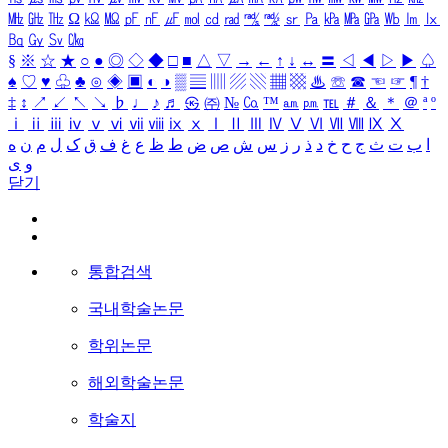
㎒
㎓
㎔
Ω
㏀
㏁
㎊
㎋
㎌
㏖
㏅
㎭
㎮
㎯
㏛
㎩
㎪
㎫
㎬
㏝
㏐
㏓
㏃
㏉
㏜
㏆
§
※
☆
★
○
●
◎
◇
◆
□
■
△
▽
→
←
↑
↓
↔
〓
◁
◀
▷
▶
♤
♠
♡
♥
♧
♣
⊙
◈
▣
◐
◑
▒
▤
▥
▨
▧
▦
▩
♨
☏
☎
☜
☞
¶
†
‡
↕
↗
↙
↖
↘
♭
♩
♪
♬
㉿
㈜
№
㏇
™
㏂
㏘
℡
＃
＆
＊
＠
ª
º
ⅰ
ⅱ
ⅲ
ⅳ
ⅴ
ⅵ
ⅶ
ⅷ
ⅸ
ⅹ
Ⅰ
Ⅱ
Ⅲ
Ⅳ
Ⅴ
Ⅵ
Ⅶ
Ⅷ
Ⅸ
Ⅹ
ا
ب
ت
ث
ج
ح
خ
د
ذ
ر
ز
س
ش
ص
ض
ط
ظ
ع
غ
ف
ق
ک
ل
م
ن
ه
و
ی
닫기
통합검색
국내학술논문
학위논문
해외학술논문
학술지