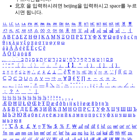
北京 을 입력하시려면
beijing
을 입력하시고 space를 누르
시면 됩니다.
ㅥ
ㅦ
ㅧ
ㅨ
ㅩ
ㅪ
ㅫ
ㅬ
ㅭ
ㅮ
ㅯ
ㅰ
ㅱ
ㅲ
ㅳ
ㅴ
ㅵ
ㅶ
ㅷ
ㅸ
ㅹ
ㅺ
ㅻ
ㅼ
ㅽ
ㅾ
ㅿ
ㆀ
ㆁ
ㆂ
ㆃ
ㆄ
ㆅ
ㆆ
ㆇ
ㆈ
ㆉ
ㆊ
ㆋ
ㆌ
ㆍ
ㆎ
Α
Β
Γ
Δ
Ε
Ζ
Η
Θ
Ι
Κ
Λ
Μ
Ν
Ξ
Ο
Π
Ρ
Σ
Τ
Υ
Φ
Χ
Ψ
Ω
α
β
γ
δ
ε
ζ
η
θ
ι
κ
λ
μ
ν
ξ
ο
π
ρ
σ
τ
υ
φ
χ
ψ
ω
á
à
Á
À
é
è
É
È
ç
Ç
ê
Ä
Ö
Ü
ä
ö
ü
ß
ְ
ֳ
ֲ
ֱ
ָ
ַ
ֵ
ֶ
ִ
ֹ
ּ
ֻ
ׂ
ׁ
ּ
ב
ה
נ
מ
צ
ת
ץ
ש
ד
ג
כ
ע
י
ח
ל
ך
ף
ק
ר
א
ט
ו
ן
ם
פ
‘
’
“
”
〔
〕
〈
〉
「
」
『
』
【
】
＂
（
）
［
］
｛
｝
±
×
÷
≠
≤
≥
∞
∴
♂
♀
∠
⊥
⌒
∂
∇
≡
≒
≪
≫
√
∽
∝
∵
∫
∬
∈
∋
⊆
⊇
⊂
⊃
∪
∩
∧
∨
￢
⇒
⇔
∀
∃
∮
∑
∏
＋
－
＜
＝
＞
、
。
·
‥
…
¨
〃
―
∥
＼
∼
´
～
ˇ
˘
˝
˚
˙
¸
˛
¡
¿
ː
！
＇
，
．
／
：
；
？
＾
＿
｀
｜
½
⅓
⅔
¼
¾
⅛
⅜
⅝
⅞
¹
²
³
⁴
ⁿ
₁
₂
₃
₄
Æ
Ð
Ħ
Ĳ
Ł
Ø
Œ
Þ
Ŧ
Ŋ
æ
đ
ð
ħ
ı
ĳ
ĸ
ŀ
ł
ø
œ
ß
þ
ŧ
ŋ
ŉ
А
Б
В
Г
Д
Е
Ё
Ж
З
И
Й
К
Л
М
Н
О
П
Р
С
Т
У
Ф
Х
Ц
Ч
Ш
Щ
Ъ
Ы
Ь
Э
Ю
Я
а
б
в
г
д
е
ё
ж
з
и
й
к
л
м
н
о
п
р
с
т
у
ф
х
ц
ч
ш
щ
ъ
ы
ь
э
ю
я
′
″
℃
Å
￠
￡
￥
¤
℉
‰
＄
％
Ｆ
￦
㎕
㎖
㎗
ℓ
㎘
㏄
㎣
㎤
㎥
㎦
㎙
㎚
㎛
㎜
㎝
㎞
㎟
㎠
㎡
㎢
㏊
㎍
㎎
㎏
㏏
㎈
㎉
㏈
㎧
㎨
㎰
㎱
㎲
㎳
㎴
㎵
㎶
㎷
㎸
㎹
㎀
㎁
㎂
㎃
㎄
㎺
㎻
㎽
㎾
㎿
㎐
㎑