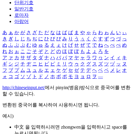
단위기호
일반기호
로마자
아랍어
あ
ぁ
か
が
さ
ざ
た
だ
な
は
ば
ぱ
ま
や
ゃ
ら
わ
ゎ
ん
い
ぃ
き
ぎ
し
じ
ち
ぢ
に
ひ
び
ぴ
み
り
う
ぅ
く
ぐ
す
ず
つ
づ
っ
ぬ
ふ
ぶ
ぷ
む
ゆ
ゅ
る
え
ぇ
け
げ
せ
ぜ
て
で
ね
へ
べ
ぺ
め
れ
お
ぉ
こ
ご
そ
ぞ
と
ど
の
ほ
ぼ
ぽ
も
よ
ょ
ろ
を
ア
ァ
カ
サ
ザ
タ
ダ
ナ
ハ
バ
パ
マ
ヤ
ャ
ラ
ワ
ヮ
ン
イ
ィ
キ
ギ
シ
ジ
チ
ヂ
ニ
ヒ
ビ
ピ
ミ
リ
ウ
ゥ
ク
グ
ス
ズ
ツ
ヅ
ッ
ヌ
フ
ブ
プ
ム
ユ
ュ
ル
エ
ェ
ケ
ゲ
セ
ゼ
テ
デ
ヘ
ベ
ペ
メ
レ
オ
ォ
コ
ゴ
ソ
ゾ
ト
ド
ノ
ホ
ボ
ポ
モ
ヨ
ョ
ロ
ヲ
―
http://chineseinput.net/
에서 pinyin(병음)방식으로 중국어를 변환
할 수 있습니다.
변환된 중국어를 복사하여 사용하시면 됩니다.
예시)
中文 을 입력하시려면
zhongwen
을 입력하시고 space를
누르시면됩니다.