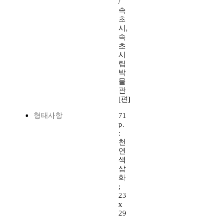
/
속
초
시,
속
초
시
립
박
물
관
[편]
형태사항
71
p.
:
천
연
색
삽
화
;
23
x
29