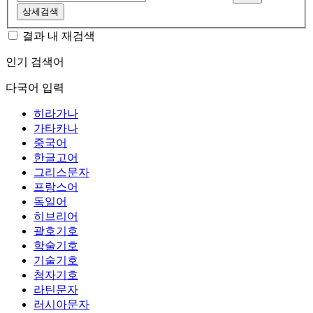
상세검색
결과 내 재검색
인기 검색어
다국어 입력
히라가나
가타카나
중국어
한글고어
그리스문자
프랑스어
독일어
히브리어
괄호기호
학술기호
기술기호
첨자기호
라틴문자
러시아문자