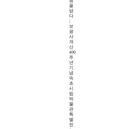
음
을
담
다
:
보
광
사
개
산
400
주
년
기
념
속
초
시
립
박
물
관
특
별
전