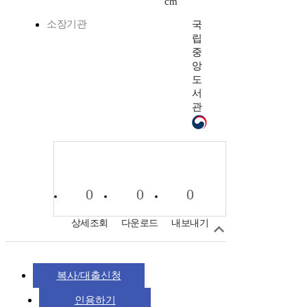
cm
소장기관
국
립
중
앙
도
서
관
0
0
0
상세조회
다운로드
내보내기
복사/대출신청
인용하기