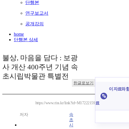
단행본
연구보고서
공개강의
home
단행본 상세
불상, 마음을 담다 : 보광
사 개산 400주년 기념 속
초시립박물관 특별전
한글로보기
이 자료와 함
료
https://www.riss.kr/link?id=M17222159
저자
속
초
시