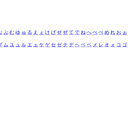
ぶ
ぷ
む
ゆ
ゅ
る
え
ぇ
け
げ
せ
ぜ
て
で
ね
へ
べ
ぺ
め
れ
お
ぉ
プ
ム
ユ
ュ
ル
エ
ェ
ケ
ゲ
セ
ゼ
テ
デ
ヘ
ベ
ペ
メ
レ
オ
ォ
コ
ゴ