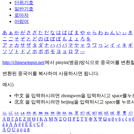
단위기호
일반기호
로마자
아랍어
あ
ぁ
か
が
さ
ざ
た
だ
な
は
ば
ぱ
ま
や
ゃ
ら
わ
ゎ
ん
い
ぃ
き
こ
ご
そ
ぞ
と
ど
の
ほ
ぼ
ぽ
も
よ
ょ
ろ
を
ア
ァ
カ
サ
ザ
タ
ダ
ナ
ハ
バ
パ
マ
ヤ
ャ
ラ
ワ
ヮ
ン
イ
ィ
キ
ギ
ソ
ゾ
ト
ド
ノ
ホ
ボ
ポ
モ
ヨ
ョ
ロ
ヲ
―
http://chineseinput.net/
에서 pinyin(병음)방식으로 중국어를 변환
변환된 중국어를 복사하여 사용하시면 됩니다.
예시)
中文 을 입력하시려면
zhongwen
을 입력하시고 space를
北京 을 입력하시려면
beijing
을 입력하시고 space를 누르
ㅥ
ㅦ
ㅧ
ㅨ
ㅩ
ㅪ
ㅫ
ㅬ
ㅭ
ㅮ
ㅯ
ㅰ
ㅱ
ㅲ
ㅳ
ㅴ
ㅵ
ㅶ
ㅷ
ㅸ
ㅹ
ㅺ
Α
Β
Γ
Δ
Ε
Ζ
Η
Θ
Ι
Κ
Λ
Μ
Ν
Ξ
Ο
Π
Ρ
Σ
Τ
Υ
Φ
Χ
Ψ
Ω
α
β
γ
δ
ε
ζ
η
á
à
Á
À
é
è
É
È
ç
Ç
ê
Ä
Ö
Ü
ä
ö
ü
ß