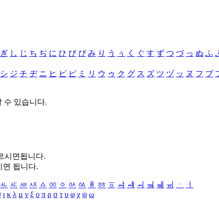
ぎ
し
じ
ち
ぢ
に
ひ
び
ぴ
み
り
う
ぅ
く
ぐ
す
ず
つ
づ
っ
ぬ
ふ
シ
ジ
チ
ヂ
ニ
ヒ
ビ
ピ
ミ
リ
ウ
ゥ
ク
グ
ス
ズ
ツ
ヅ
ッ
ヌ
フ
ブ
할 수 있습니다.
누르시면됩니다.
시면 됩니다.
ㅻ
ㅼ
ㅽ
ㅾ
ㅿ
ㆀ
ㆁ
ㆂ
ㆃ
ㆄ
ㆅ
ㆆ
ㆇ
ㆈ
ㆉ
ㆊ
ㆋ
ㆌ
ㆍ
ㆎ
θ
ι
κ
λ
μ
ν
ξ
ο
π
ρ
σ
τ
υ
φ
χ
ψ
ω