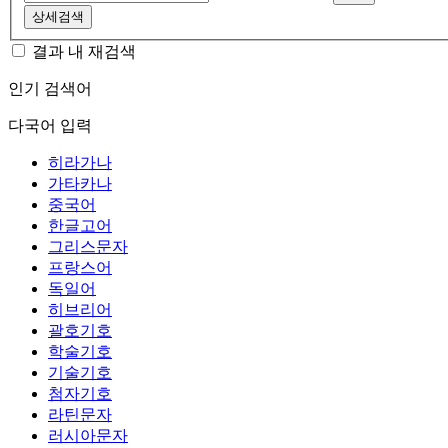
상세검색
결과 내 재검색
인기 검색어
다국어 입력
히라가나
가타카나
중국어
한글고어
그리스문자
프랑스어
독일어
히브리어
괄호기호
학술기호
기술기호
첨자기호
라틴문자
러시아문자