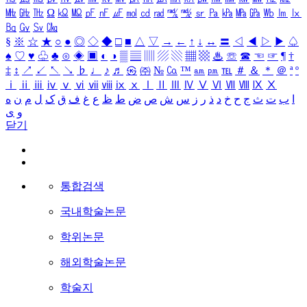
㎒
㎓
㎔
Ω
㏀
㏁
㎊
㎋
㎌
㏖
㏅
㎭
㎮
㎯
㏛
㎩
㎪
㎫
㎬
㏝
㏐
㏓
㏃
㏉
㏜
㏆
§
※
☆
★
○
●
◎
◇
◆
□
■
△
▽
→
←
↑
↓
↔
〓
◁
◀
▷
▶
♤
♠
♡
♥
♧
♣
⊙
◈
▣
◐
◑
▒
▤
▥
▨
▧
▦
▩
♨
☏
☎
☜
☞
¶
†
‡
↕
↗
↙
↖
↘
♭
♩
♪
♬
㉿
㈜
№
㏇
™
㏂
㏘
℡
＃
＆
＊
＠
ª
º
ⅰ
ⅱ
ⅲ
ⅳ
ⅴ
ⅵ
ⅶ
ⅷ
ⅸ
ⅹ
Ⅰ
Ⅱ
Ⅲ
Ⅳ
Ⅴ
Ⅵ
Ⅶ
Ⅷ
Ⅸ
Ⅹ
ا
ب
ت
ث
ج
ح
خ
د
ذ
ر
ز
س
ش
ص
ض
ط
ظ
ع
غ
ف
ق
ک
ل
م
ن
ه
و
ی
닫기
통합검색
국내학술논문
학위논문
해외학술논문
학술지