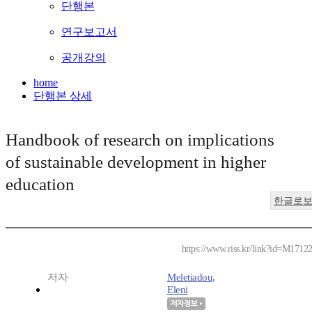
단행본
연구보고서
공개강의
home
단행본 상세
Handbook of research on implications
of sustainable development in higher
education
한글로
https://www.riss.kr/link?id=M1712
저자
Meletiadou,
Eleni