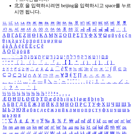
北京 을 입력하시려면
beijing
을 입력하시고 space를 누르
시면 됩니다.
ㅥ
ㅦ
ㅧ
ㅨ
ㅩ
ㅪ
ㅫ
ㅬ
ㅭ
ㅮ
ㅯ
ㅰ
ㅱ
ㅲ
ㅳ
ㅴ
ㅵ
ㅶ
ㅷ
ㅸ
ㅹ
ㅺ
ㅻ
ㅼ
ㅽ
ㅾ
ㅿ
ㆀ
ㆁ
ㆂ
ㆃ
ㆄ
ㆅ
ㆆ
ㆇ
ㆈ
ㆉ
ㆊ
ㆋ
ㆌ
ㆍ
ㆎ
Α
Β
Γ
Δ
Ε
Ζ
Η
Θ
Ι
Κ
Λ
Μ
Ν
Ξ
Ο
Π
Ρ
Σ
Τ
Υ
Φ
Χ
Ψ
Ω
α
β
γ
δ
ε
ζ
η
θ
ι
κ
λ
μ
ν
ξ
ο
π
ρ
σ
τ
υ
φ
χ
ψ
ω
á
à
Á
À
é
è
É
È
ç
Ç
ê
Ä
Ö
Ü
ä
ö
ü
ß
ְ
ֳ
ֲ
ֱ
ָ
ַ
ֵ
ֶ
ִ
ֹ
ּ
ֻ
ׂ
ׁ
ּ
ב
ה
נ
מ
צ
ת
ץ
ש
ד
ג
כ
ע
י
ח
ל
ך
ף
ק
ר
א
ט
ו
ן
ם
פ
‘
’
“
”
〔
〕
〈
〉
「
」
『
』
【
】
＂
（
）
［
］
｛
｝
±
×
÷
≠
≤
≥
∞
∴
♂
♀
∠
⊥
⌒
∂
∇
≡
≒
≪
≫
√
∽
∝
∵
∫
∬
∈
∋
⊆
⊇
⊂
⊃
∪
∩
∧
∨
￢
⇒
⇔
∀
∃
∮
∑
∏
＋
－
＜
＝
＞
、
。
·
‥
…
¨
〃
―
∥
＼
∼
´
～
ˇ
˘
˝
˚
˙
¸
˛
¡
¿
ː
！
＇
，
．
／
：
；
？
＾
＿
｀
｜
½
⅓
⅔
¼
¾
⅛
⅜
⅝
⅞
¹
²
³
⁴
ⁿ
₁
₂
₃
₄
Æ
Ð
Ħ
Ĳ
Ł
Ø
Œ
Þ
Ŧ
Ŋ
æ
đ
ð
ħ
ı
ĳ
ĸ
ŀ
ł
ø
œ
ß
þ
ŧ
ŋ
ŉ
А
Б
В
Г
Д
Е
Ё
Ж
З
И
Й
К
Л
М
Н
О
П
Р
С
Т
У
Ф
Х
Ц
Ч
Ш
Щ
Ъ
Ы
Ь
Э
Ю
Я
а
б
в
г
д
е
ё
ж
з
и
й
к
л
м
н
о
п
р
с
т
у
ф
х
ц
ч
ш
щ
ъ
ы
ь
э
ю
я
′
″
℃
Å
￠
￡
￥
¤
℉
‰
＄
％
Ｆ
￦
㎕
㎖
㎗
ℓ
㎘
㏄
㎣
㎤
㎥
㎦
㎙
㎚
㎛
㎜
㎝
㎞
㎟
㎠
㎡
㎢
㏊
㎍
㎎
㎏
㏏
㎈
㎉
㏈
㎧
㎨
㎰
㎱
㎲
㎳
㎴
㎵
㎶
㎷
㎸
㎹
㎀
㎁
㎂
㎃
㎄
㎺
㎻
㎽
㎾
㎿
㎐
㎑