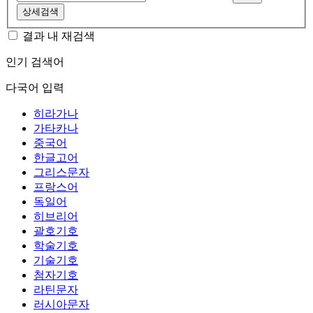
상세검색
결과 내 재검색
인기 검색어
다국어 입력
히라가나
가타카나
중국어
한글고어
그리스문자
프랑스어
독일어
히브리어
괄호기호
학술기호
기술기호
첨자기호
라틴문자
러시아문자