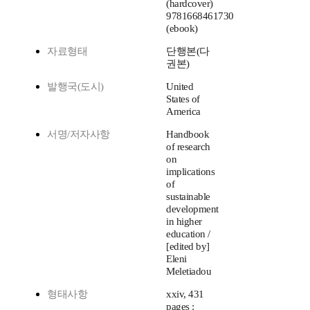
(hardcover)
9781668461730
(ebook)
자료형태
단행본(다
권본)
발행국(도시)
United
States of
America
서명/저자사항
Handbook
of research
on
implications
of
sustainable
development
in higher
education /
[edited by]
Eleni
Meletiadou
형태사항
xxiv, 431
pages :