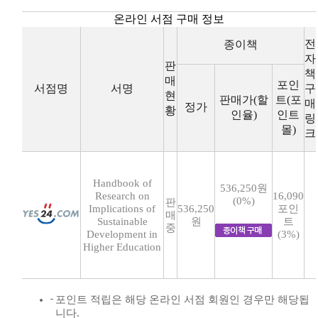
온라인 서점 구매 정보
전
종이책
자
판
책
매
포인
서점명
서명
구
현
판매가(할
트(포
매
정가
황
인율)
인트
링
몰)
크
Handbook of
536,250원
Research on
16,090
(0%)
판
Implications of
536,250
포인
매
Sustainable
원
트
중
Development in
(3%)
Higher Education
포인트 적립은 해당 온라인 서점 회원인 경우만 해당됩
니다.