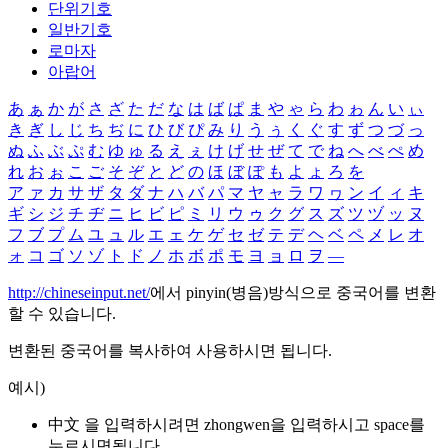
단위기호
일반기호
로마자
아랍어
あ
ぁ
か
が
さ
ざ
た
だ
な
は
ば
ぱ
ま
や
ゃ
ら
わ
ゎ
ん
い
ぃ
き
ぎ
し
じ
ち
ぢ
に
ひ
び
ぴ
み
り
う
ぅ
く
ぐ
す
ず
つ
づ
っ
ぬ
ふ
ぶ
ぷ
む
ゆ
ゅ
る
え
ぇ
け
げ
せ
ぜ
て
で
ね
へ
べ
ぺ
め
れ
お
ぉ
こ
ご
そ
ぞ
と
ど
の
ほ
ぼ
ぽ
も
よ
ょ
ろ
を
ア
ァ
カ
サ
ザ
タ
ダ
ナ
ハ
バ
パ
マ
ヤ
ャ
ラ
ワ
ヮ
ン
イ
ィ
キ
ギ
シ
ジ
チ
ヂ
ニ
ヒ
ビ
ピ
ミ
リ
ウ
ゥ
ク
グ
ス
ズ
ツ
ヅ
ッ
ヌ
フ
ブ
プ
ム
ユ
ュ
ル
エ
ェ
ケ
ゲ
セ
ゼ
テ
デ
ヘ
ベ
ペ
メ
レ
オ
ォ
コ
ゴ
ソ
ゾ
ト
ド
ノ
ホ
ボ
ポ
モ
ヨ
ョ
ロ
ヲ
―
http://chineseinput.net/
에서 pinyin(병음)방식으로 중국어를 변환
할 수 있습니다.
변환된 중국어를 복사하여 사용하시면 됩니다.
예시)
中文 을 입력하시려면
zhongwen
을 입력하시고 space를
누르시면됩니다.