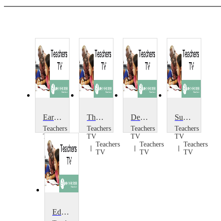
Early Sex Education
The Struggle for Education in Karamoja
Developments in 14-19: Institute of Education
Sustainability: Making a Start
Teachers
Teachers
Teachers
Teachers
TV
TV
TV
TV
Teachers
Teachers
Teachers
Teachers
TV
TV
TV
TV
Education Policy at the Party Conferences