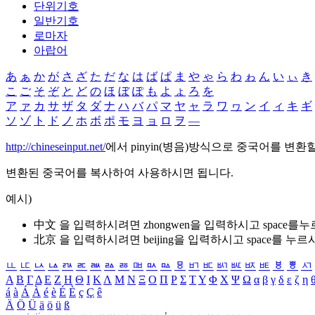
단위기호
일반기호
로마자
아랍어
あ
ぁ
か
が
さ
ざ
た
だ
な
は
ば
ぱ
ま
や
ゃ
ら
わ
ゎ
ん
い
ぃ
き
こ
ご
そ
ぞ
と
ど
の
ほ
ぼ
ぽ
も
よ
ょ
ろ
を
ア
ァ
カ
サ
ザ
タ
ダ
ナ
ハ
バ
パ
マ
ヤ
ャ
ラ
ワ
ヮ
ン
イ
ィ
キ
ギ
ソ
ゾ
ト
ド
ノ
ホ
ボ
ポ
モ
ヨ
ョ
ロ
ヲ
―
http://chineseinput.net/
에서 pinyin(병음)방식으로 중국어를 변환
변환된 중국어를 복사하여 사용하시면 됩니다.
예시)
中文 을 입력하시려면
zhongwen
을 입력하시고 space를
北京 을 입력하시려면
beijing
을 입력하시고 space를 누르
ㅥ
ㅦ
ㅧ
ㅨ
ㅩ
ㅪ
ㅫ
ㅬ
ㅭ
ㅮ
ㅯ
ㅰ
ㅱ
ㅲ
ㅳ
ㅴ
ㅵ
ㅶ
ㅷ
ㅸ
ㅹ
ㅺ
Α
Β
Γ
Δ
Ε
Ζ
Η
Θ
Ι
Κ
Λ
Μ
Ν
Ξ
Ο
Π
Ρ
Σ
Τ
Υ
Φ
Χ
Ψ
Ω
α
β
γ
δ
ε
ζ
η
á
à
Á
À
é
è
É
È
ç
Ç
ê
Ä
Ö
Ü
ä
ö
ü
ß