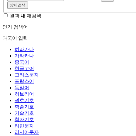
상세검색
결과 내 재검색
인기 검색어
다국어 입력
히라가나
가타카나
중국어
한글고어
그리스문자
프랑스어
독일어
히브리어
괄호기호
학술기호
기술기호
첨자기호
라틴문자
러시아문자