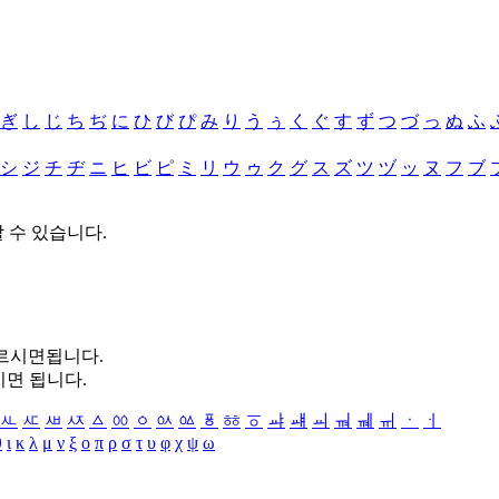
ぎ
し
じ
ち
ぢ
に
ひ
び
ぴ
み
り
う
ぅ
く
ぐ
す
ず
つ
づ
っ
ぬ
ふ
シ
ジ
チ
ヂ
ニ
ヒ
ビ
ピ
ミ
リ
ウ
ゥ
ク
グ
ス
ズ
ツ
ヅ
ッ
ヌ
フ
ブ
할 수 있습니다.
누르시면됩니다.
시면 됩니다.
ㅻ
ㅼ
ㅽ
ㅾ
ㅿ
ㆀ
ㆁ
ㆂ
ㆃ
ㆄ
ㆅ
ㆆ
ㆇ
ㆈ
ㆉ
ㆊ
ㆋ
ㆌ
ㆍ
ㆎ
θ
ι
κ
λ
μ
ν
ξ
ο
π
ρ
σ
τ
υ
φ
χ
ψ
ω