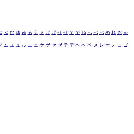
ぶ
ぷ
む
ゆ
ゅ
る
え
ぇ
け
げ
せ
ぜ
て
で
ね
へ
べ
ぺ
め
れ
お
ぉ
プ
ム
ユ
ュ
ル
エ
ェ
ケ
ゲ
セ
ゼ
テ
デ
ヘ
ベ
ペ
メ
レ
オ
ォ
コ
ゴ