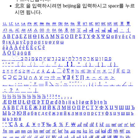
北京 을 입력하시려면
beijing
을 입력하시고 space를 누르
시면 됩니다.
ㅥ
ㅦ
ㅧ
ㅨ
ㅩ
ㅪ
ㅫ
ㅬ
ㅭ
ㅮ
ㅯ
ㅰ
ㅱ
ㅲ
ㅳ
ㅴ
ㅵ
ㅶ
ㅷ
ㅸ
ㅹ
ㅺ
ㅻ
ㅼ
ㅽ
ㅾ
ㅿ
ㆀ
ㆁ
ㆂ
ㆃ
ㆄ
ㆅ
ㆆ
ㆇ
ㆈ
ㆉ
ㆊ
ㆋ
ㆌ
ㆍ
ㆎ
Α
Β
Γ
Δ
Ε
Ζ
Η
Θ
Ι
Κ
Λ
Μ
Ν
Ξ
Ο
Π
Ρ
Σ
Τ
Υ
Φ
Χ
Ψ
Ω
α
β
γ
δ
ε
ζ
η
θ
ι
κ
λ
μ
ν
ξ
ο
π
ρ
σ
τ
υ
φ
χ
ψ
ω
á
à
Á
À
é
è
É
È
ç
Ç
ê
Ä
Ö
Ü
ä
ö
ü
ß
ְ
ֳ
ֲ
ֱ
ָ
ַ
ֵ
ֶ
ִ
ֹ
ּ
ֻ
ׂ
ׁ
ּ
ב
ה
נ
מ
צ
ת
ץ
ש
ד
ג
כ
ע
י
ח
ל
ך
ף
ק
ר
א
ט
ו
ן
ם
פ
‘
’
“
”
〔
〕
〈
〉
「
」
『
』
【
】
＂
（
）
［
］
｛
｝
±
×
÷
≠
≤
≥
∞
∴
♂
♀
∠
⊥
⌒
∂
∇
≡
≒
≪
≫
√
∽
∝
∵
∫
∬
∈
∋
⊆
⊇
⊂
⊃
∪
∩
∧
∨
￢
⇒
⇔
∀
∃
∮
∑
∏
＋
－
＜
＝
＞
、
。
·
‥
…
¨
〃
―
∥
＼
∼
´
～
ˇ
˘
˝
˚
˙
¸
˛
¡
¿
ː
！
＇
，
．
／
：
；
？
＾
＿
｀
｜
½
⅓
⅔
¼
¾
⅛
⅜
⅝
⅞
¹
²
³
⁴
ⁿ
₁
₂
₃
₄
Æ
Ð
Ħ
Ĳ
Ł
Ø
Œ
Þ
Ŧ
Ŋ
æ
đ
ð
ħ
ı
ĳ
ĸ
ŀ
ł
ø
œ
ß
þ
ŧ
ŋ
ŉ
А
Б
В
Г
Д
Е
Ё
Ж
З
И
Й
К
Л
М
Н
О
П
Р
С
Т
У
Ф
Х
Ц
Ч
Ш
Щ
Ъ
Ы
Ь
Э
Ю
Я
а
б
в
г
д
е
ё
ж
з
и
й
к
л
м
н
о
п
р
с
т
у
ф
х
ц
ч
ш
щ
ъ
ы
ь
э
ю
я
′
″
℃
Å
￠
￡
￥
¤
℉
‰
＄
％
Ｆ
￦
㎕
㎖
㎗
ℓ
㎘
㏄
㎣
㎤
㎥
㎦
㎙
㎚
㎛
㎜
㎝
㎞
㎟
㎠
㎡
㎢
㏊
㎍
㎎
㎏
㏏
㎈
㎉
㏈
㎧
㎨
㎰
㎱
㎲
㎳
㎴
㎵
㎶
㎷
㎸
㎹
㎀
㎁
㎂
㎃
㎄
㎺
㎻
㎽
㎾
㎿
㎐
㎑