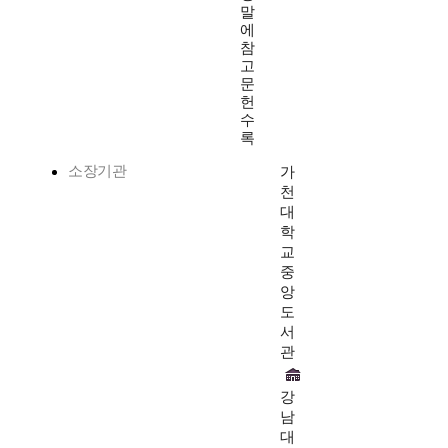
말
에
참
고
문
헌
수
록
소장기관
가
천
대
학
교
중
앙
도
서
관
강
남
대