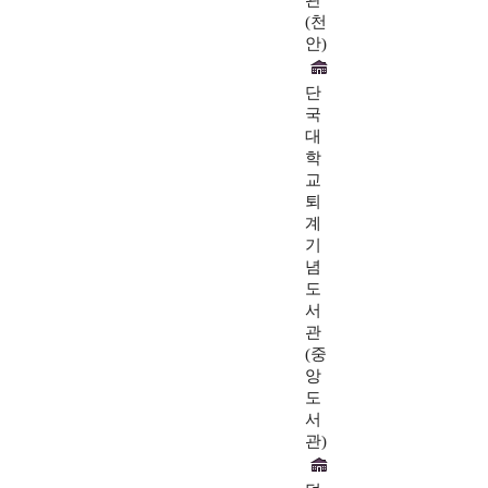
(천
안)
단
국
대
학
교
퇴
계
기
념
도
서
관
(중
앙
도
서
관)