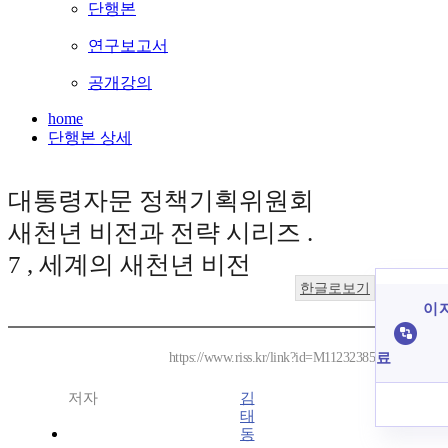
단행본
연구보고서
공개강의
home
단행본 상세
대통령자문 정책기획위원회
새천년 비전과 전략 시리즈 .
7 , 세계의 새천년 비전
한글로보기
이 
료
https://www.riss.kr/link?id=M11232385
저자
김
태
동