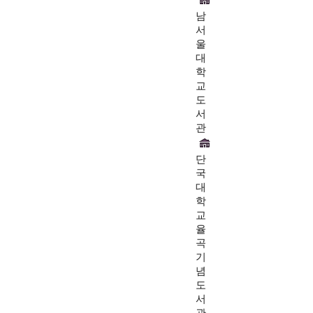
남
서
울
대
학
교
도
서
관
단
국
대
학
교
율
곡
기
념
도
서
관