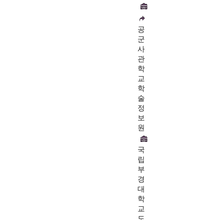
공
군
사
관
학
교
학
술
정
보
원
국
립
부
경
대
학
교
도