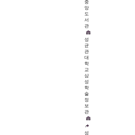
중
앙
도
서
관
성
균
관
대
학
교
삼
성
학
술
정
보
관
성