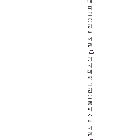
대
학
교
중
앙
도
서
관
명
지
대
학
교
인
문
캠
퍼
스
도
서
관