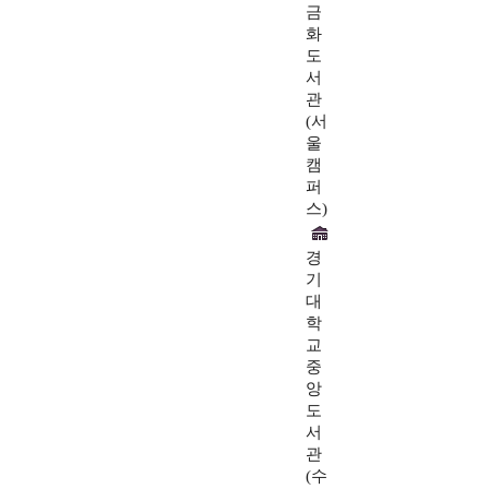
금
화
도
서
관
(서
울
캠
퍼
스)
경
기
대
학
교
중
앙
도
서
관
(수