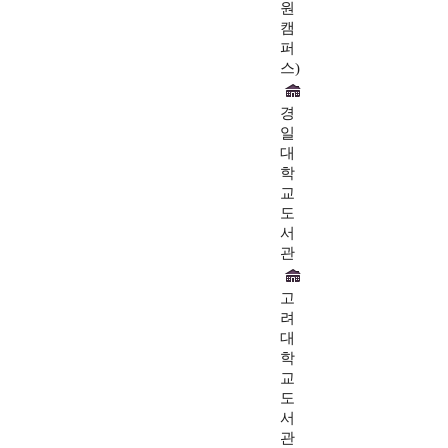
원
캠
퍼
스)
경
일
대
학
교
도
서
관
고
려
대
학
교
도
서
관