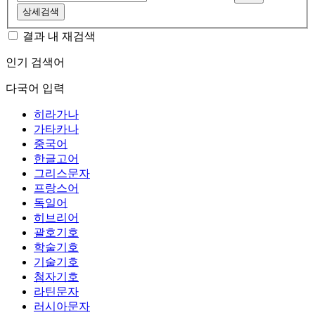
상세검색
결과 내 재검색
인기 검색어
다국어 입력
히라가나
가타카나
중국어
한글고어
그리스문자
프랑스어
독일어
히브리어
괄호기호
학술기호
기술기호
첨자기호
라틴문자
러시아문자