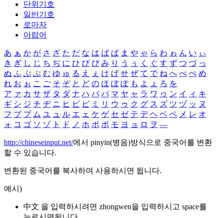
단위기호
일반기호
로마자
아랍어
あ
ぁ
か
が
さ
ざ
た
だ
な
は
ば
ぱ
ま
や
ゃ
ら
わ
ゎ
ん
い
ぃ
き
ぎ
し
じ
ち
ぢ
に
ひ
び
ぴ
み
り
う
ぅ
く
ぐ
す
ず
つ
づ
っ
ぬ
ふ
ぶ
ぷ
む
ゆ
ゅ
る
え
ぇ
け
げ
せ
ぜ
て
で
ね
へ
べ
ぺ
め
れ
お
ぉ
こ
ご
そ
ぞ
と
ど
の
ほ
ぼ
ぽ
も
よ
ょ
ろ
を
ア
ァ
カ
サ
ザ
タ
ダ
ナ
ハ
バ
パ
マ
ヤ
ャ
ラ
ワ
ヮ
ン
イ
ィ
キ
ギ
シ
ジ
チ
ヂ
ニ
ヒ
ビ
ピ
ミ
リ
ウ
ゥ
ク
グ
ス
ズ
ツ
ヅ
ッ
ヌ
フ
ブ
プ
ム
ユ
ュ
ル
エ
ェ
ケ
ゲ
セ
ゼ
テ
デ
ヘ
ベ
ペ
メ
レ
オ
ォ
コ
ゴ
ソ
ゾ
ト
ド
ノ
ホ
ボ
ポ
モ
ヨ
ョ
ロ
ヲ
―
http://chineseinput.net/
에서 pinyin(병음)방식으로 중국어를 변환
할 수 있습니다.
변환된 중국어를 복사하여 사용하시면 됩니다.
예시)
中文 을 입력하시려면
zhongwen
을 입력하시고 space를
누르시면됩니다.