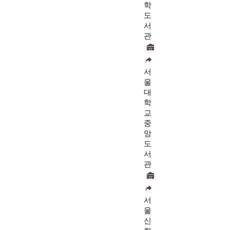
학
도
서
관
서
울
대
학
교
중
앙
도
서
관
서
울
신