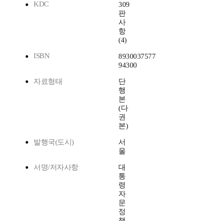
KDC
309
판
사
항
(4)
ISBN
8930037577
94300
자료형태
단
행
본
(다
권
본)
발행국(도시)
서
울
서명/저자사항
대
통
령
자
문
정
책