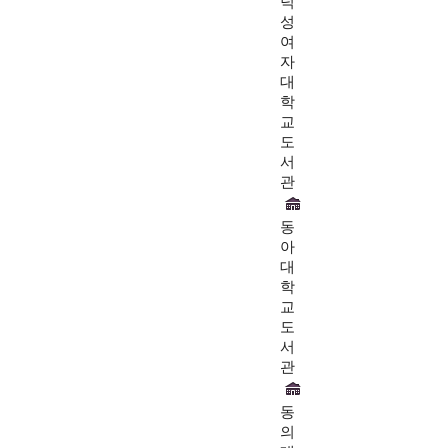
덕
성
여
자
대
학
교
도
서
관
동
아
대
학
교
도
서
관
동
의