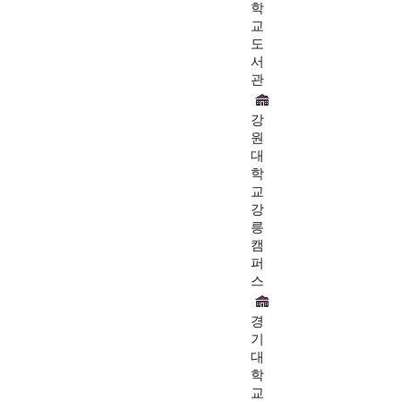
학
교
도
서
관
강
원
대
학
교
강
릉
캠
퍼
스
경
기
대
학
교