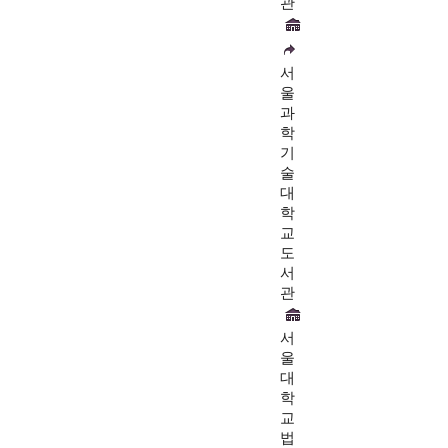
관
서
울
과
학
기
술
대
학
교
도
서
관
서
울
대
학
교
법