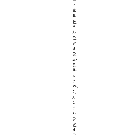
기
획
위
원
회
새
천
년
비
전
과
전
략
시
리
즈.
7,
세
계
의
새
천
년
비