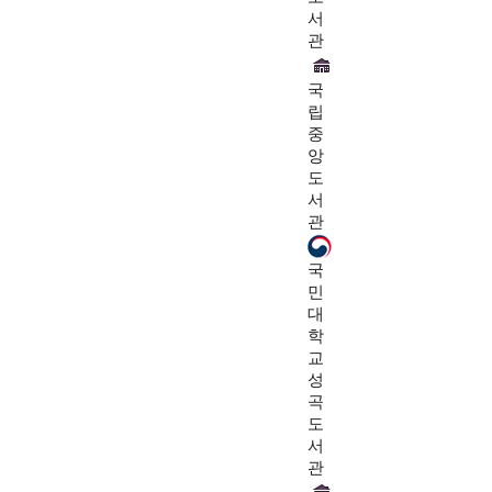
서
관
국
립
중
앙
도
서
관
국
민
대
학
교
성
곡
도
서
관