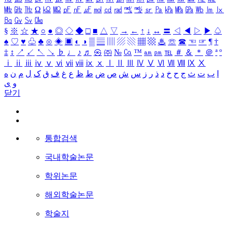
㎒
㎓
㎔
Ω
㏀
㏁
㎊
㎋
㎌
㏖
㏅
㎭
㎮
㎯
㏛
㎩
㎪
㎫
㎬
㏝
㏐
㏓
㏃
㏉
㏜
㏆
§
※
☆
★
○
●
◎
◇
◆
□
■
△
▽
→
←
↑
↓
↔
〓
◁
◀
▷
▶
♤
♠
♡
♥
♧
♣
⊙
◈
▣
◐
◑
▒
▤
▥
▨
▧
▦
▩
♨
☏
☎
☜
☞
¶
†
‡
↕
↗
↙
↖
↘
♭
♩
♪
♬
㉿
㈜
№
㏇
™
㏂
㏘
℡
＃
＆
＊
＠
ª
º
ⅰ
ⅱ
ⅲ
ⅳ
ⅴ
ⅵ
ⅶ
ⅷ
ⅸ
ⅹ
Ⅰ
Ⅱ
Ⅲ
Ⅳ
Ⅴ
Ⅵ
Ⅶ
Ⅷ
Ⅸ
Ⅹ
ا
ب
ت
ث
ج
ح
خ
د
ذ
ر
ز
س
ش
ص
ض
ط
ظ
ع
غ
ف
ق
ک
ل
م
ن
ه
و
ی
닫기
통합검색
국내학술논문
학위논문
해외학술논문
학술지