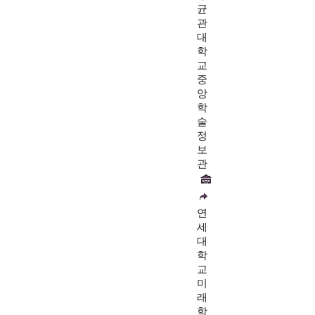
균
관
대
학
교
중
앙
학
술
정
보
관
연
세
대
학
교
미
래
학