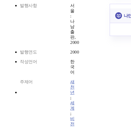
발행사항
서
울
나만
:
나
남
출
판,
2000
발행연도
2000
작성언어
한
국
어
주제어
새
천
년
;
세
계
;
비
전