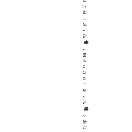
학
대
학
교
도
서
관
서
울
여
자
대
학
교
도
서
관
서
울
장