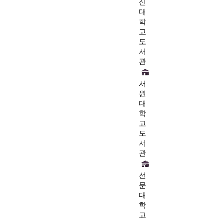
신
대
학
교
도
서
관
서
원
대
학
교
도
서
관
선
문
대
학
교