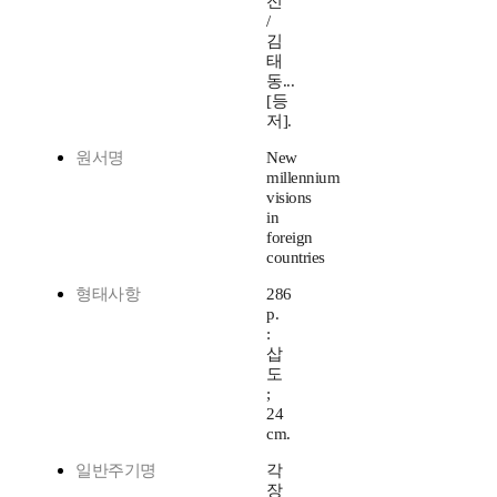
전
/
김
태
동...
[등
저].
원서명
New
millennium
visions
in
foreign
countries
형태사항
286
p.
:
삽
도
;
24
cm.
일반주기명
각
장