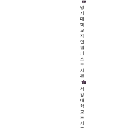
명
지
대
학
교
자
연
캠
퍼
스
도
서
관
서
강
대
학
교
도
서