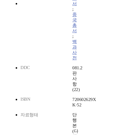
서
;
중
국
총
서
;
백
과
사
전
DDC
081.2
판
사
항
(22)
ISBN
720602629X
K·52
자료형태
단
행
본
(다