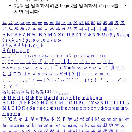
北京 을 입력하시려면
beijing
을 입력하시고 space를 누르
시면 됩니다.
ㅥ
ㅦ
ㅧ
ㅨ
ㅩ
ㅪ
ㅫ
ㅬ
ㅭ
ㅮ
ㅯ
ㅰ
ㅱ
ㅲ
ㅳ
ㅴ
ㅵ
ㅶ
ㅷ
ㅸ
ㅹ
ㅺ
ㅻ
ㅼ
ㅽ
ㅾ
ㅿ
ㆀ
ㆁ
ㆂ
ㆃ
ㆄ
ㆅ
ㆆ
ㆇ
ㆈ
ㆉ
ㆊ
ㆋ
ㆌ
ㆍ
ㆎ
Α
Β
Γ
Δ
Ε
Ζ
Η
Θ
Ι
Κ
Λ
Μ
Ν
Ξ
Ο
Π
Ρ
Σ
Τ
Υ
Φ
Χ
Ψ
Ω
α
β
γ
δ
ε
ζ
η
θ
ι
κ
λ
μ
ν
ξ
ο
π
ρ
σ
τ
υ
φ
χ
ψ
ω
á
à
Á
À
é
è
É
È
ç
Ç
ê
Ä
Ö
Ü
ä
ö
ü
ß
ְ
ֳ
ֲ
ֱ
ָ
ַ
ֵ
ֶ
ִ
ֹ
ּ
ֻ
ׂ
ׁ
ּ
ב
ה
נ
מ
צ
ת
ץ
ש
ד
ג
כ
ע
י
ח
ל
ך
ף
ק
ר
א
ט
ו
ן
ם
פ
‘
’
“
”
〔
〕
〈
〉
「
」
『
』
【
】
＂
（
）
［
］
｛
｝
±
×
÷
≠
≤
≥
∞
∴
♂
♀
∠
⊥
⌒
∂
∇
≡
≒
≪
≫
√
∽
∝
∵
∫
∬
∈
∋
⊆
⊇
⊂
⊃
∪
∩
∧
∨
￢
⇒
⇔
∀
∃
∮
∑
∏
＋
－
＜
＝
＞
、
。
·
‥
…
¨
〃
―
∥
＼
∼
´
～
ˇ
˘
˝
˚
˙
¸
˛
¡
¿
ː
！
＇
，
．
／
：
；
？
＾
＿
｀
｜
½
⅓
⅔
¼
¾
⅛
⅜
⅝
⅞
¹
²
³
⁴
ⁿ
₁
₂
₃
₄
Æ
Ð
Ħ
Ĳ
Ł
Ø
Œ
Þ
Ŧ
Ŋ
æ
đ
ð
ħ
ı
ĳ
ĸ
ŀ
ł
ø
œ
ß
þ
ŧ
ŋ
ŉ
А
Б
В
Г
Д
Е
Ё
Ж
З
И
Й
К
Л
М
Н
О
П
Р
С
Т
У
Ф
Х
Ц
Ч
Ш
Щ
Ъ
Ы
Ь
Э
Ю
Я
а
б
в
г
д
е
ё
ж
з
и
й
к
л
м
н
о
п
р
с
т
у
ф
х
ц
ч
ш
щ
ъ
ы
ь
э
ю
я
′
″
℃
Å
￠
￡
￥
¤
℉
‰
＄
％
Ｆ
￦
㎕
㎖
㎗
ℓ
㎘
㏄
㎣
㎤
㎥
㎦
㎙
㎚
㎛
㎜
㎝
㎞
㎟
㎠
㎡
㎢
㏊
㎍
㎎
㎏
㏏
㎈
㎉
㏈
㎧
㎨
㎰
㎱
㎲
㎳
㎴
㎵
㎶
㎷
㎸
㎹
㎀
㎁
㎂
㎃
㎄
㎺
㎻
㎽
㎾
㎿
㎐
㎑