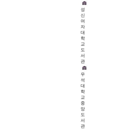
성
신
여
자
대
학
교
도
서
관
우
석
대
학
교
중
앙
도
서
관