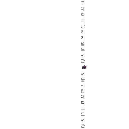
국
대
학
교
상
허
기
념
도
서
관
서
울
시
립
대
학
교
도
서
관