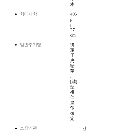
本
형태사항
405
p.
;
27
cm.
일반주기명
御
定
子
史
精
華
:
[淸]
聖
祖
仁
皇
帝
御
定
소장기관
건