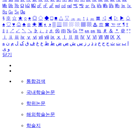
㎒
㎓
㎔
Ω
㏀
㏁
㎊
㎋
㎌
㏖
㏅
㎭
㎮
㎯
㏛
㎩
㎪
㎫
㎬
㏝
㏐
㏓
㏃
㏉
㏜
㏆
§
※
☆
★
○
●
◎
◇
◆
□
■
△
▽
→
←
↑
↓
↔
〓
◁
◀
▷
▶
♤
♠
♡
♥
♧
♣
⊙
◈
▣
◐
◑
▒
▤
▥
▨
▧
▦
▩
♨
☏
☎
☜
☞
¶
†
‡
↕
↗
↙
↖
↘
♭
♩
♪
♬
㉿
㈜
№
㏇
™
㏂
㏘
℡
＃
＆
＊
＠
ª
º
ⅰ
ⅱ
ⅲ
ⅳ
ⅴ
ⅵ
ⅶ
ⅷ
ⅸ
ⅹ
Ⅰ
Ⅱ
Ⅲ
Ⅳ
Ⅴ
Ⅵ
Ⅶ
Ⅷ
Ⅸ
Ⅹ
ا
ب
ت
ث
ج
ح
خ
د
ذ
ر
ز
س
ش
ص
ض
ط
ظ
ع
غ
ف
ق
ک
ل
م
ن
ه
و
ی
닫기
통합검색
국내학술논문
학위논문
해외학술논문
학술지