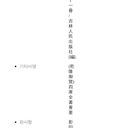
十
一
冊
/
吉
林
人
民
出
版
社
[編].
기타서명
(乾
隆
御
覽)
四
庫
全
書
薈
要
판사항
影
印