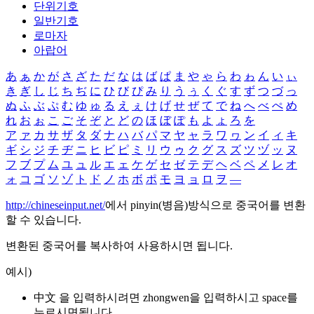
단위기호
일반기호
로마자
아랍어
あ
ぁ
か
が
さ
ざ
た
だ
な
は
ば
ぱ
ま
や
ゃ
ら
わ
ゎ
ん
い
ぃ
き
ぎ
し
じ
ち
ぢ
に
ひ
び
ぴ
み
り
う
ぅ
く
ぐ
す
ず
つ
づ
っ
ぬ
ふ
ぶ
ぷ
む
ゆ
ゅ
る
え
ぇ
け
げ
せ
ぜ
て
で
ね
へ
べ
ぺ
め
れ
お
ぉ
こ
ご
そ
ぞ
と
ど
の
ほ
ぼ
ぽ
も
よ
ょ
ろ
を
ア
ァ
カ
サ
ザ
タ
ダ
ナ
ハ
バ
パ
マ
ヤ
ャ
ラ
ワ
ヮ
ン
イ
ィ
キ
ギ
シ
ジ
チ
ヂ
ニ
ヒ
ビ
ピ
ミ
リ
ウ
ゥ
ク
グ
ス
ズ
ツ
ヅ
ッ
ヌ
フ
ブ
プ
ム
ユ
ュ
ル
エ
ェ
ケ
ゲ
セ
ゼ
テ
デ
ヘ
ベ
ペ
メ
レ
オ
ォ
コ
ゴ
ソ
ゾ
ト
ド
ノ
ホ
ボ
ポ
モ
ヨ
ョ
ロ
ヲ
―
http://chineseinput.net/
에서 pinyin(병음)방식으로 중국어를 변환
할 수 있습니다.
변환된 중국어를 복사하여 사용하시면 됩니다.
예시)
中文 을 입력하시려면
zhongwen
을 입력하시고 space를
누르시면됩니다.