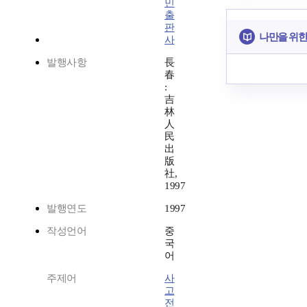
민
출
판
나만을 위한
사
발행사항
長
春
:
吉
林
人
民
出
版
社,
1997
발행연도
1997
작성언어
중
국
어
주제어
사
고
전