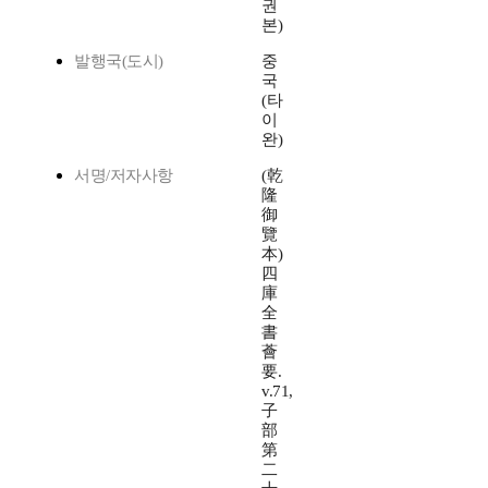
권
본)
발행국(도시)
중
국
(타
이
완)
서명/저자사항
(乾
隆
御
覽
本)
四
庫
全
書
薈
要.
v.71,
子
部
第
二