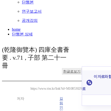
단행본
연구보고서
공개강의
home
단행본 상세
(乾隆御覽本) 四庫全書薈
要 . v.71 , 子部 第二十一
冊
한글로보기
이 자료와 함
료
https://www.riss.kr/link?id=M10853029
저자
길
림
인