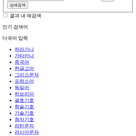
상세검색
결과 내 재검색
인기 검색어
다국어 입력
히라가나
가타카나
중국어
한글고어
그리스문자
프랑스어
독일어
히브리어
괄호기호
학술기호
기술기호
첨자기호
라틴문자
러시아문자