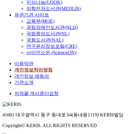
지식나눔(LOOK)
의학전자도서관(MEDLIS)
유관기관 사이트
교육부(MOE)
국립장애인도서관(NLD)
국립중앙도서관(NL)
국회도서관(NAL)
연구윤리정보포털(CRE)
사이언스온 (ScienceON)
이용약관
개인정보처리방침
개인정보 재동의
기관소개
저작물 게시중단요청
41061 대구광역시 동구 동내로 64(동내동1119) KERIS빌딩
Copyright© KERIS. ALL RIGHTS RESERVED