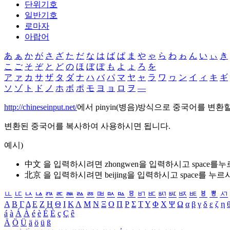
단위기호
일반기호
로마자
아랍어
あ
ぁ
か
が
さ
ざ
た
だ
な
は
ば
ぱ
ま
や
ゃ
ら
わ
ゎ
ん
い
ぃ
き
こ
ご
そ
ぞ
と
ど
の
ほ
ぼ
ぽ
も
よ
ょ
ろ
を
ア
ァ
カ
サ
ザ
タ
ダ
ナ
ハ
バ
パ
マ
ヤ
ャ
ラ
ワ
ヮ
ン
イ
ィ
キ
ギ
ソ
ゾ
ト
ド
ノ
ホ
ボ
ポ
モ
ヨ
ョ
ロ
ヲ
―
http://chineseinput.net/
에서 pinyin(병음)방식으로 중국어를 변환
변환된 중국어를 복사하여 사용하시면 됩니다.
예시)
中文 을 입력하시려면
zhongwen
을 입력하시고 space를
北京 을 입력하시려면
beijing
을 입력하시고 space를 누르
ㅥ
ㅦ
ㅧ
ㅨ
ㅩ
ㅪ
ㅫ
ㅬ
ㅭ
ㅮ
ㅯ
ㅰ
ㅱ
ㅲ
ㅳ
ㅴ
ㅵ
ㅶ
ㅷ
ㅸ
ㅹ
ㅺ
Α
Β
Γ
Δ
Ε
Ζ
Η
Θ
Ι
Κ
Λ
Μ
Ν
Ξ
Ο
Π
Ρ
Σ
Τ
Υ
Φ
Χ
Ψ
Ω
α
β
γ
δ
ε
ζ
η
á
à
Á
À
é
è
É
È
ç
Ç
ê
Ä
Ö
Ü
ä
ö
ü
ß