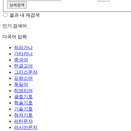
상세검색
결과 내 재검색
인기 검색어
다국어 입력
히라가나
가타카나
중국어
한글고어
그리스문자
프랑스어
독일어
히브리어
괄호기호
학술기호
기술기호
첨자기호
라틴문자
러시아문자