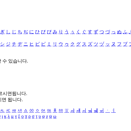
ぎ
し
じ
ち
ぢ
に
ひ
び
ぴ
み
り
う
ぅ
く
ぐ
す
ず
つ
づ
っ
ぬ
ふ
シ
ジ
チ
ヂ
ニ
ヒ
ビ
ピ
ミ
リ
ウ
ゥ
ク
グ
ス
ズ
ツ
ヅ
ッ
ヌ
フ
ブ
할 수 있습니다.
누르시면됩니다.
시면 됩니다.
ㅻ
ㅼ
ㅽ
ㅾ
ㅿ
ㆀ
ㆁ
ㆂ
ㆃ
ㆄ
ㆅ
ㆆ
ㆇ
ㆈ
ㆉ
ㆊ
ㆋ
ㆌ
ㆍ
ㆎ
θ
ι
κ
λ
μ
ν
ξ
ο
π
ρ
σ
τ
υ
φ
χ
ψ
ω