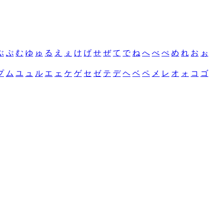
ぶ
ぷ
む
ゆ
ゅ
る
え
ぇ
け
げ
せ
ぜ
て
で
ね
へ
べ
ぺ
め
れ
お
ぉ
プ
ム
ユ
ュ
ル
エ
ェ
ケ
ゲ
セ
ゼ
テ
デ
ヘ
ベ
ペ
メ
レ
オ
ォ
コ
ゴ