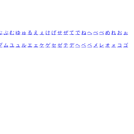
ぶ
ぷ
む
ゆ
ゅ
る
え
ぇ
け
げ
せ
ぜ
て
で
ね
へ
べ
ぺ
め
れ
お
ぉ
プ
ム
ユ
ュ
ル
エ
ェ
ケ
ゲ
セ
ゼ
テ
デ
ヘ
ベ
ペ
メ
レ
オ
ォ
コ
ゴ