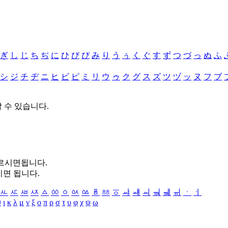
ぎ
し
じ
ち
ぢ
に
ひ
び
ぴ
み
り
う
ぅ
く
ぐ
す
ず
つ
づ
っ
ぬ
ふ
シ
ジ
チ
ヂ
ニ
ヒ
ビ
ピ
ミ
リ
ウ
ゥ
ク
グ
ス
ズ
ツ
ヅ
ッ
ヌ
フ
ブ
할 수 있습니다.
누르시면됩니다.
시면 됩니다.
ㅻ
ㅼ
ㅽ
ㅾ
ㅿ
ㆀ
ㆁ
ㆂ
ㆃ
ㆄ
ㆅ
ㆆ
ㆇ
ㆈ
ㆉ
ㆊ
ㆋ
ㆌ
ㆍ
ㆎ
θ
ι
κ
λ
μ
ν
ξ
ο
π
ρ
σ
τ
υ
φ
χ
ψ
ω