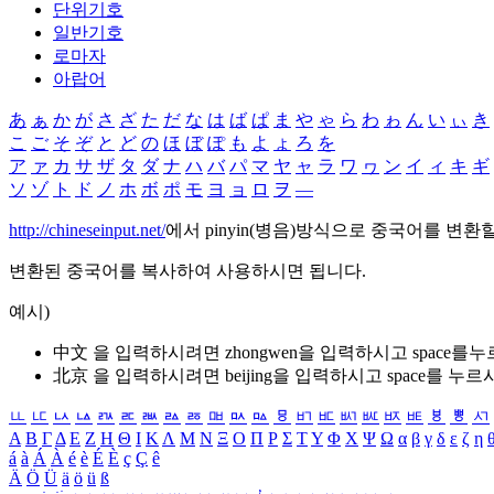
단위기호
일반기호
로마자
아랍어
あ
ぁ
か
が
さ
ざ
た
だ
な
は
ば
ぱ
ま
や
ゃ
ら
わ
ゎ
ん
い
ぃ
き
こ
ご
そ
ぞ
と
ど
の
ほ
ぼ
ぽ
も
よ
ょ
ろ
を
ア
ァ
カ
サ
ザ
タ
ダ
ナ
ハ
バ
パ
マ
ヤ
ャ
ラ
ワ
ヮ
ン
イ
ィ
キ
ギ
ソ
ゾ
ト
ド
ノ
ホ
ボ
ポ
モ
ヨ
ョ
ロ
ヲ
―
http://chineseinput.net/
에서 pinyin(병음)방식으로 중국어를 변환
변환된 중국어를 복사하여 사용하시면 됩니다.
예시)
中文 을 입력하시려면
zhongwen
을 입력하시고 space를
北京 을 입력하시려면
beijing
을 입력하시고 space를 누르
ㅥ
ㅦ
ㅧ
ㅨ
ㅩ
ㅪ
ㅫ
ㅬ
ㅭ
ㅮ
ㅯ
ㅰ
ㅱ
ㅲ
ㅳ
ㅴ
ㅵ
ㅶ
ㅷ
ㅸ
ㅹ
ㅺ
Α
Β
Γ
Δ
Ε
Ζ
Η
Θ
Ι
Κ
Λ
Μ
Ν
Ξ
Ο
Π
Ρ
Σ
Τ
Υ
Φ
Χ
Ψ
Ω
α
β
γ
δ
ε
ζ
η
á
à
Á
À
é
è
É
È
ç
Ç
ê
Ä
Ö
Ü
ä
ö
ü
ß