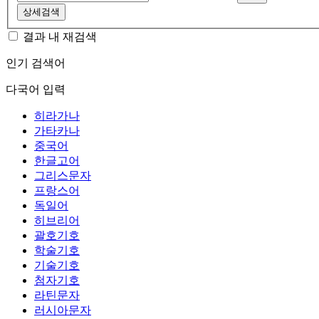
상세검색
결과 내 재검색
인기 검색어
다국어 입력
히라가나
가타카나
중국어
한글고어
그리스문자
프랑스어
독일어
히브리어
괄호기호
학술기호
기술기호
첨자기호
라틴문자
러시아문자