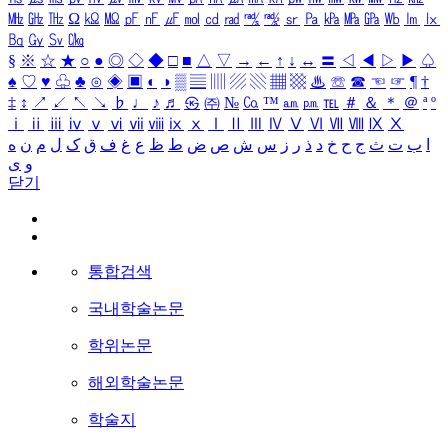
㎒
㎓
㎔
Ω
㏀
㏁
㎊
㎋
㎌
㏖
㏅
㎭
㎮
㎯
㏛
㎩
㎪
㎫
㎬
㏝
㏐
㏓
㏃
㏉
㏜
㏆
§
※
☆
★
○
●
◎
◇
◆
□
■
△
▽
→
←
↑
↓
↔
〓
◁
◀
▷
▶
♤
♠
♡
♥
♧
♣
⊙
◈
▣
◐
◑
▒
▤
▥
▨
▧
▦
▩
♨
☏
☎
☜
☞
¶
†
‡
↕
↗
↙
↖
↘
♭
♩
♪
♬
㉿
㈜
№
㏇
™
㏂
㏘
℡
＃
＆
＊
＠
ª
º
ⅰ
ⅱ
ⅲ
ⅳ
ⅴ
ⅵ
ⅶ
ⅷ
ⅸ
ⅹ
Ⅰ
Ⅱ
Ⅲ
Ⅳ
Ⅴ
Ⅵ
Ⅶ
Ⅷ
Ⅸ
Ⅹ
ا
ب
ت
ث
ج
ح
خ
د
ذ
ر
ز
س
ش
ص
ض
ط
ظ
ع
غ
ف
ق
ک
ل
م
ن
ه
و
ی
닫기
통합검색
국내학술논문
학위논문
해외학술논문
학술지