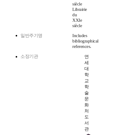
siècle
Librairie
du
XXIe
siècle
일반주기명
Includes
bibliographical
references.
소장기관
연
세
대
학
교
학
술
문
화
처
도
서
관