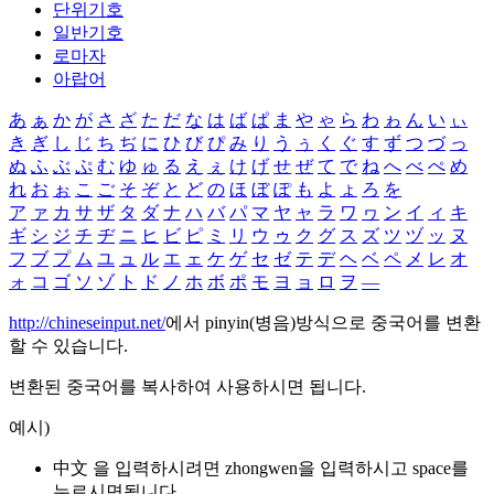
단위기호
일반기호
로마자
아랍어
あ
ぁ
か
が
さ
ざ
た
だ
な
は
ば
ぱ
ま
や
ゃ
ら
わ
ゎ
ん
い
ぃ
き
ぎ
し
じ
ち
ぢ
に
ひ
び
ぴ
み
り
う
ぅ
く
ぐ
す
ず
つ
づ
っ
ぬ
ふ
ぶ
ぷ
む
ゆ
ゅ
る
え
ぇ
け
げ
せ
ぜ
て
で
ね
へ
べ
ぺ
め
れ
お
ぉ
こ
ご
そ
ぞ
と
ど
の
ほ
ぼ
ぽ
も
よ
ょ
ろ
を
ア
ァ
カ
サ
ザ
タ
ダ
ナ
ハ
バ
パ
マ
ヤ
ャ
ラ
ワ
ヮ
ン
イ
ィ
キ
ギ
シ
ジ
チ
ヂ
ニ
ヒ
ビ
ピ
ミ
リ
ウ
ゥ
ク
グ
ス
ズ
ツ
ヅ
ッ
ヌ
フ
ブ
プ
ム
ユ
ュ
ル
エ
ェ
ケ
ゲ
セ
ゼ
テ
デ
ヘ
ベ
ペ
メ
レ
オ
ォ
コ
ゴ
ソ
ゾ
ト
ド
ノ
ホ
ボ
ポ
モ
ヨ
ョ
ロ
ヲ
―
http://chineseinput.net/
에서 pinyin(병음)방식으로 중국어를 변환
할 수 있습니다.
변환된 중국어를 복사하여 사용하시면 됩니다.
예시)
中文 을 입력하시려면
zhongwen
을 입력하시고 space를
누르시면됩니다.