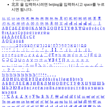
北京 을 입력하시려면
beijing
을 입력하시고 space를 누르
시면 됩니다.
ㅥ
ㅦ
ㅧ
ㅨ
ㅩ
ㅪ
ㅫ
ㅬ
ㅭ
ㅮ
ㅯ
ㅰ
ㅱ
ㅲ
ㅳ
ㅴ
ㅵ
ㅶ
ㅷ
ㅸ
ㅹ
ㅺ
ㅻ
ㅼ
ㅽ
ㅾ
ㅿ
ㆀ
ㆁ
ㆂ
ㆃ
ㆄ
ㆅ
ㆆ
ㆇ
ㆈ
ㆉ
ㆊ
ㆋ
ㆌ
ㆍ
ㆎ
Α
Β
Γ
Δ
Ε
Ζ
Η
Θ
Ι
Κ
Λ
Μ
Ν
Ξ
Ο
Π
Ρ
Σ
Τ
Υ
Φ
Χ
Ψ
Ω
α
β
γ
δ
ε
ζ
η
θ
ι
κ
λ
μ
ν
ξ
ο
π
ρ
σ
τ
υ
φ
χ
ψ
ω
á
à
Á
À
é
è
É
È
ç
Ç
ê
Ä
Ö
Ü
ä
ö
ü
ß
ְ
ֳ
ֲ
ֱ
ָ
ַ
ֵ
ֶ
ִ
ֹ
ּ
ֻ
ׂ
ׁ
ּ
ב
ה
נ
מ
צ
ת
ץ
ש
ד
ג
כ
ע
י
ח
ל
ך
ף
ק
ר
א
ט
ו
ן
ם
פ
‘
’
“
”
〔
〕
〈
〉
「
」
『
』
【
】
＂
（
）
［
］
｛
｝
±
×
÷
≠
≤
≥
∞
∴
♂
♀
∠
⊥
⌒
∂
∇
≡
≒
≪
≫
√
∽
∝
∵
∫
∬
∈
∋
⊆
⊇
⊂
⊃
∪
∩
∧
∨
￢
⇒
⇔
∀
∃
∮
∑
∏
＋
－
＜
＝
＞
、
。
·
‥
…
¨
〃
―
∥
＼
∼
´
～
ˇ
˘
˝
˚
˙
¸
˛
¡
¿
ː
！
＇
，
．
／
：
；
？
＾
＿
｀
｜
½
⅓
⅔
¼
¾
⅛
⅜
⅝
⅞
¹
²
³
⁴
ⁿ
₁
₂
₃
₄
Æ
Ð
Ħ
Ĳ
Ł
Ø
Œ
Þ
Ŧ
Ŋ
æ
đ
ð
ħ
ı
ĳ
ĸ
ŀ
ł
ø
œ
ß
þ
ŧ
ŋ
ŉ
А
Б
В
Г
Д
Е
Ё
Ж
З
И
Й
К
Л
М
Н
О
П
Р
С
Т
У
Ф
Х
Ц
Ч
Ш
Щ
Ъ
Ы
Ь
Э
Ю
Я
а
б
в
г
д
е
ё
ж
з
и
й
к
л
м
н
о
п
р
с
т
у
ф
х
ц
ч
ш
щ
ъ
ы
ь
э
ю
я
′
″
℃
Å
￠
￡
￥
¤
℉
‰
＄
％
Ｆ
￦
㎕
㎖
㎗
ℓ
㎘
㏄
㎣
㎤
㎥
㎦
㎙
㎚
㎛
㎜
㎝
㎞
㎟
㎠
㎡
㎢
㏊
㎍
㎎
㎏
㏏
㎈
㎉
㏈
㎧
㎨
㎰
㎱
㎲
㎳
㎴
㎵
㎶
㎷
㎸
㎹
㎀
㎁
㎂
㎃
㎄
㎺
㎻
㎽
㎾
㎿
㎐
㎑