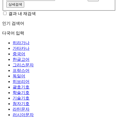
상세검색
결과 내 재검색
인기 검색어
다국어 입력
히라가나
가타카나
중국어
한글고어
그리스문자
프랑스어
독일어
히브리어
괄호기호
학술기호
기술기호
첨자기호
라틴문자
러시아문자