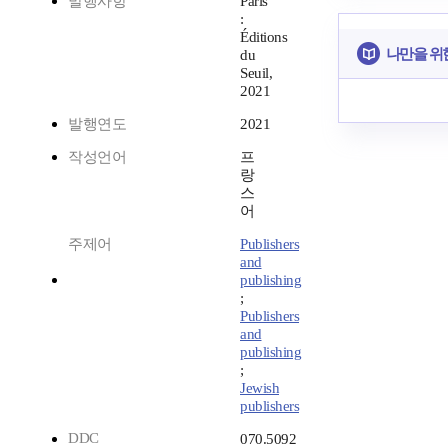
발행사항
Paris
:
Éditions
나만을 위
du
Seuil,
2021
발행연도
2021
작성언어
프
랑
스
어
주제어
Publishers
and
publishing
;
Publishers
and
publishing
;
Jewish
publishers
DDC
070.5092