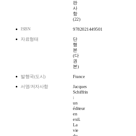
판
사
항
(22)
ISBN
9782021449501
자료형태
단
행
본
(다
권
본)
발행국(도시)
France
서명/저자사항
Jacques
Schiffrin
:
un
éditeur
en
exil.
La
vie
du