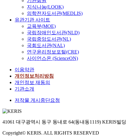
기관회원
지식나눔(LOOK)
의학전자도서관(MEDLIS)
유관기관 사이트
교육부(MOE)
국립장애인도서관(NLD)
국립중앙도서관(NL)
국회도서관(NAL)
연구윤리정보포털(CRE)
사이언스온 (ScienceON)
이용약관
개인정보처리방침
개인정보 재동의
기관소개
저작물 게시중단요청
41061 대구광역시 동구 동내로 64(동내동1119) KERIS빌딩
Copyright© KERIS. ALL RIGHTS RESERVED