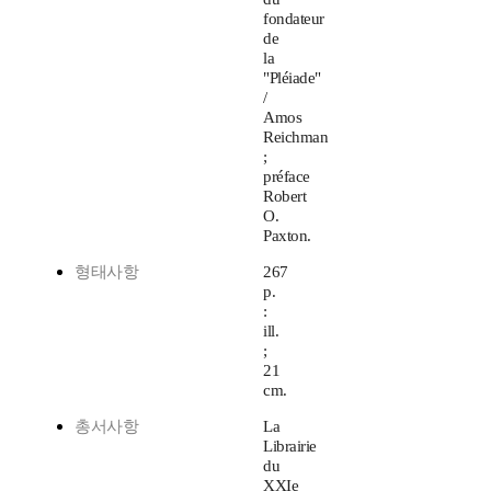
fondateur
de
la
"Pléiade"
/
Amos
Reichman
;
préface
Robert
O.
Paxton.
형태사항
267
p.
:
ill.
;
21
cm.
총서사항
La
Librairie
du
XXIe