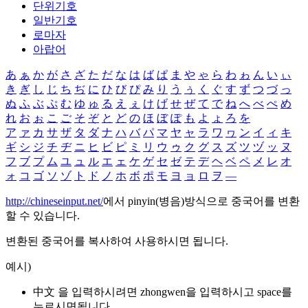
단위기호
일반기호
로마자
아랍어
あ
ぁ
か
が
さ
ざ
た
だ
な
は
ば
ぱ
ま
や
ゃ
ら
わ
ゎ
ん
い
ぃ
き
ぎ
し
じ
ち
ぢ
に
ひ
び
ぴ
み
り
う
ぅ
く
ぐ
す
ず
つ
づ
っ
ぬ
ふ
ぶ
ぷ
む
ゆ
ゅ
る
え
ぇ
け
げ
せ
ぜ
て
で
ね
へ
べ
ぺ
め
れ
お
ぉ
こ
ご
そ
ぞ
と
ど
の
ほ
ぼ
ぽ
も
よ
ょ
ろ
を
ア
ァ
カ
サ
ザ
タ
ダ
ナ
ハ
バ
パ
マ
ヤ
ャ
ラ
ワ
ヮ
ン
イ
ィ
キ
ギ
シ
ジ
チ
ヂ
ニ
ヒ
ビ
ピ
ミ
リ
ウ
ゥ
ク
グ
ス
ズ
ツ
ヅ
ッ
ヌ
フ
ブ
プ
ム
ユ
ュ
ル
エ
ェ
ケ
ゲ
セ
ゼ
テ
デ
ヘ
ベ
ペ
メ
レ
オ
ォ
コ
ゴ
ソ
ゾ
ト
ド
ノ
ホ
ボ
ポ
モ
ヨ
ョ
ロ
ヲ
―
http://chineseinput.net/
에서 pinyin(병음)방식으로 중국어를 변환
할 수 있습니다.
변환된 중국어를 복사하여 사용하시면 됩니다.
예시)
中文 을 입력하시려면
zhongwen
을 입력하시고 space를
누르시면됩니다.