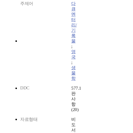
주제어
다
큐
멘
터
리/
기
록
물
;
영
국
;
생
물
학
DDC
577.1
판
사
항
(20)
자료형태
비
도
서