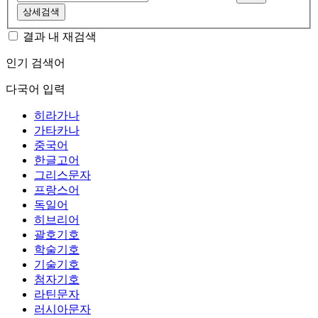
상세검색
결과 내 재검색
인기 검색어
다국어 입력
히라가나
가타카나
중국어
한글고어
그리스문자
프랑스어
독일어
히브리어
괄호기호
학술기호
기술기호
첨자기호
라틴문자
러시아문자