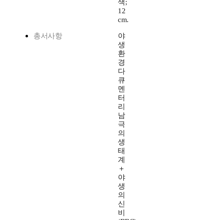
색;
12
cm.
총서사항
야
생
환
경
다
큐
멘
터
리
남
극
의
생
태
계
＋
야
생
의
신
비