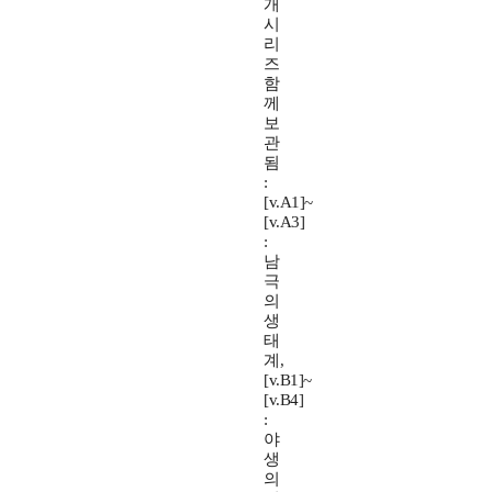
개
시
리
즈
함
께
보
관
됨
:
[v.A1]~
[v.A3]
:
남
극
의
생
태
계,
[v.B1]~
[v.B4]
:
야
생
의