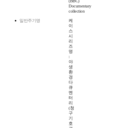
(BBC)
Documentary
collection
일반주기명
케
이
스
시
리
즈
명
:
야
생
환
경
다
큐
멘
터
리
(청
구
기
호