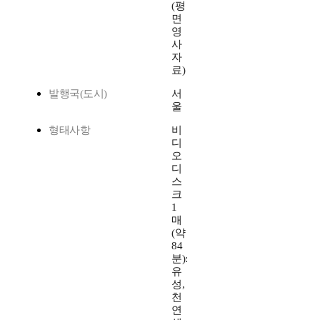
(평
면
영
사
자
료)
발행국(도시)
서
울
형태사항
비
디
오
디
스
크
1
매
(약
84
분):
유
성,
천
연