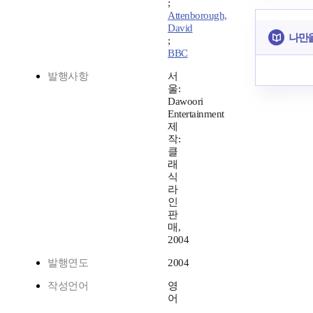
;
Attenborough,
David
나만을
;
BBC
발행사항
서
울:
Dawoori
Entertainment
제
작:
클
래
식
라
인
판
매,
2004
발행연도
2004
작성언어
영
어