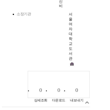
신
비
소장기관
서
울
여
자
대
학
교
도
서
관
0
0
0
상세조회
다운로드
내보내기