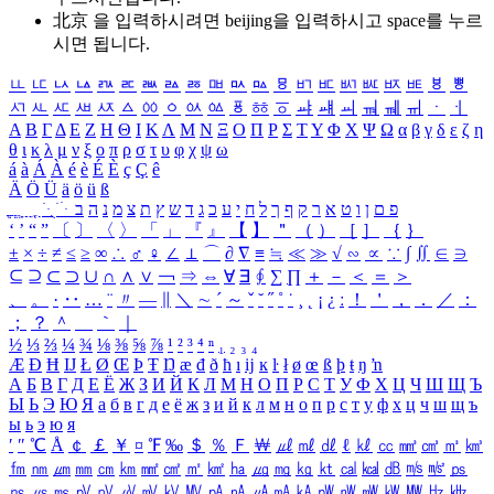
北京 을 입력하시려면
beijing
을 입력하시고 space를 누르
시면 됩니다.
ㅥ
ㅦ
ㅧ
ㅨ
ㅩ
ㅪ
ㅫ
ㅬ
ㅭ
ㅮ
ㅯ
ㅰ
ㅱ
ㅲ
ㅳ
ㅴ
ㅵ
ㅶ
ㅷ
ㅸ
ㅹ
ㅺ
ㅻ
ㅼ
ㅽ
ㅾ
ㅿ
ㆀ
ㆁ
ㆂ
ㆃ
ㆄ
ㆅ
ㆆ
ㆇ
ㆈ
ㆉ
ㆊ
ㆋ
ㆌ
ㆍ
ㆎ
Α
Β
Γ
Δ
Ε
Ζ
Η
Θ
Ι
Κ
Λ
Μ
Ν
Ξ
Ο
Π
Ρ
Σ
Τ
Υ
Φ
Χ
Ψ
Ω
α
β
γ
δ
ε
ζ
η
θ
ι
κ
λ
μ
ν
ξ
ο
π
ρ
σ
τ
υ
φ
χ
ψ
ω
á
à
Á
À
é
è
É
È
ç
Ç
ê
Ä
Ö
Ü
ä
ö
ü
ß
ְ
ֳ
ֲ
ֱ
ָ
ַ
ֵ
ֶ
ִ
ֹ
ּ
ֻ
ׂ
ׁ
ּ
ב
ה
נ
מ
צ
ת
ץ
ש
ד
ג
כ
ע
י
ח
ל
ך
ף
ק
ר
א
ט
ו
ן
ם
פ
‘
’
“
”
〔
〕
〈
〉
「
」
『
』
【
】
＂
（
）
［
］
｛
｝
±
×
÷
≠
≤
≥
∞
∴
♂
♀
∠
⊥
⌒
∂
∇
≡
≒
≪
≫
√
∽
∝
∵
∫
∬
∈
∋
⊆
⊇
⊂
⊃
∪
∩
∧
∨
￢
⇒
⇔
∀
∃
∮
∑
∏
＋
－
＜
＝
＞
、
。
·
‥
…
¨
〃
―
∥
＼
∼
´
～
ˇ
˘
˝
˚
˙
¸
˛
¡
¿
ː
！
＇
，
．
／
：
；
？
＾
＿
｀
｜
½
⅓
⅔
¼
¾
⅛
⅜
⅝
⅞
¹
²
³
⁴
ⁿ
₁
₂
₃
₄
Æ
Ð
Ħ
Ĳ
Ł
Ø
Œ
Þ
Ŧ
Ŋ
æ
đ
ð
ħ
ı
ĳ
ĸ
ŀ
ł
ø
œ
ß
þ
ŧ
ŋ
ŉ
А
Б
В
Г
Д
Е
Ё
Ж
З
И
Й
К
Л
М
Н
О
П
Р
С
Т
У
Ф
Х
Ц
Ч
Ш
Щ
Ъ
Ы
Ь
Э
Ю
Я
а
б
в
г
д
е
ё
ж
з
и
й
к
л
м
н
о
п
р
с
т
у
ф
х
ц
ч
ш
щ
ъ
ы
ь
э
ю
я
′
″
℃
Å
￠
￡
￥
¤
℉
‰
＄
％
Ｆ
￦
㎕
㎖
㎗
ℓ
㎘
㏄
㎣
㎤
㎥
㎦
㎙
㎚
㎛
㎜
㎝
㎞
㎟
㎠
㎡
㎢
㏊
㎍
㎎
㎏
㏏
㎈
㎉
㏈
㎧
㎨
㎰
㎱
㎲
㎳
㎴
㎵
㎶
㎷
㎸
㎹
㎀
㎁
㎂
㎃
㎄
㎺
㎻
㎽
㎾
㎿
㎐
㎑