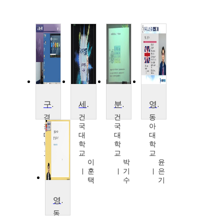
구강미생물학
세포구조생물학
분자생물학
영국의 사회, 문화, 행정의 이해
경
건
건
동
운
국
국
아
대
대
대
대
학
학
학
학
교
교
교
교
김
이
박
윤
은
훈
기
은
희
택
수
기
영국의 사회와 행정 들여다보기
동
아