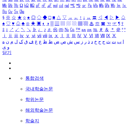
㎒
㎓
㎔
Ω
㏀
㏁
㎊
㎋
㎌
㏖
㏅
㎭
㎮
㎯
㏛
㎩
㎪
㎫
㎬
㏝
㏐
㏓
㏃
㏉
㏜
㏆
§
※
☆
★
○
●
◎
◇
◆
□
■
△
▽
→
←
↑
↓
↔
〓
◁
◀
▷
▶
♤
♠
♡
♥
♧
♣
⊙
◈
▣
◐
◑
▒
▤
▥
▨
▧
▦
▩
♨
☏
☎
☜
☞
¶
†
‡
↕
↗
↙
↖
↘
♭
♩
♪
♬
㉿
㈜
№
㏇
™
㏂
㏘
℡
＃
＆
＊
＠
ª
º
ⅰ
ⅱ
ⅲ
ⅳ
ⅴ
ⅵ
ⅶ
ⅷ
ⅸ
ⅹ
Ⅰ
Ⅱ
Ⅲ
Ⅳ
Ⅴ
Ⅵ
Ⅶ
Ⅷ
Ⅸ
Ⅹ
ا
ب
ت
ث
ج
ح
خ
د
ذ
ر
ز
س
ش
ص
ض
ط
ظ
ع
غ
ف
ق
ک
ل
م
ن
ه
و
ی
닫기
통합검색
국내학술논문
학위논문
해외학술논문
학술지