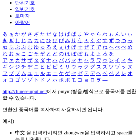
단위기호
일반기호
로마자
아랍어
あ
ぁ
か
が
さ
ざ
た
だ
な
は
ば
ぱ
ま
や
ゃ
ら
わ
ゎ
ん
い
ぃ
き
ぎ
し
じ
ち
ぢ
に
ひ
び
ぴ
み
り
う
ぅ
く
ぐ
す
ず
つ
づ
っ
ぬ
ふ
ぶ
ぷ
む
ゆ
ゅ
る
え
ぇ
け
げ
せ
ぜ
て
で
ね
へ
べ
ぺ
め
れ
お
ぉ
こ
ご
そ
ぞ
と
ど
の
ほ
ぼ
ぽ
も
よ
ょ
ろ
を
ア
ァ
カ
サ
ザ
タ
ダ
ナ
ハ
バ
パ
マ
ヤ
ャ
ラ
ワ
ヮ
ン
イ
ィ
キ
ギ
シ
ジ
チ
ヂ
ニ
ヒ
ビ
ピ
ミ
リ
ウ
ゥ
ク
グ
ス
ズ
ツ
ヅ
ッ
ヌ
フ
ブ
プ
ム
ユ
ュ
ル
エ
ェ
ケ
ゲ
セ
ゼ
テ
デ
ヘ
ベ
ペ
メ
レ
オ
ォ
コ
ゴ
ソ
ゾ
ト
ド
ノ
ホ
ボ
ポ
モ
ヨ
ョ
ロ
ヲ
―
http://chineseinput.net/
에서 pinyin(병음)방식으로 중국어를 변환
할 수 있습니다.
변환된 중국어를 복사하여 사용하시면 됩니다.
예시)
中文 을 입력하시려면
zhongwen
을 입력하시고 space를
누르시면됩니다.