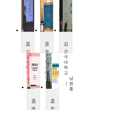
중국문화의 이해
중국어중급(21)
자료구조
가
광
건
톨
주
국
릭
여
대
대
자
학
학
대
교
교
학
남
박
교
원
종
김
홍
한
기
범
중국지역문화의 이해
중국문화정보 디자인
백
한
석
국
대
외
학
국
교
어