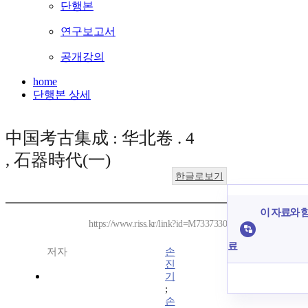
단행본
연구보고서
공개강의
home
단행본 상세
中国考古集成 : 华北卷 . 4
, 石器時代(一)
한글로보기
이 자료와 함
https://www.riss.kr/link?id=M7337330
료
저자
손
진
기
;
손