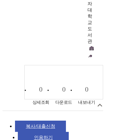
자
대
학
교
도
서
관
0
0
0
상세조회
다운로드
내보내기
복사/대출신청
인용하기