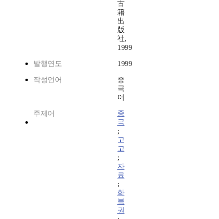
古
籍
出
版
社,
1999
발행연도
1999
작성언어
중
국
어
주제어
중
국
;
고
고
;
자
료
;
화
북
권