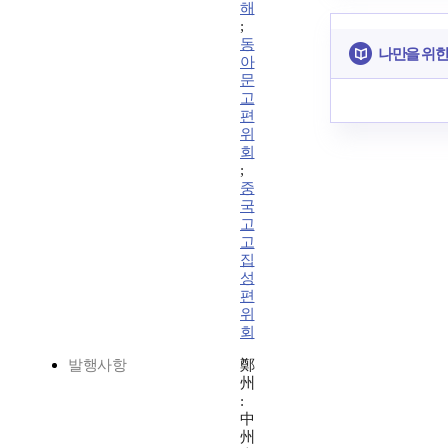
해
;
동
나만을 위한
아
문
고
편
위
회
;
중
국
고
고
집
성
편
위
회
발행사항
鄭
州
:
中
州