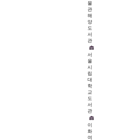
물
관
해
양
도
서
관
서
울
시
립
대
학
교
도
서
관
이
화
여