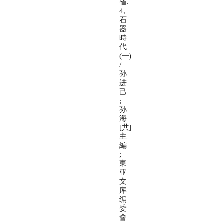
省.
4,
石
器
時
代
(一)
/
孙
进
己
;
孙
海
[共]
主
編
;
東
亚
文
库
编
委
會