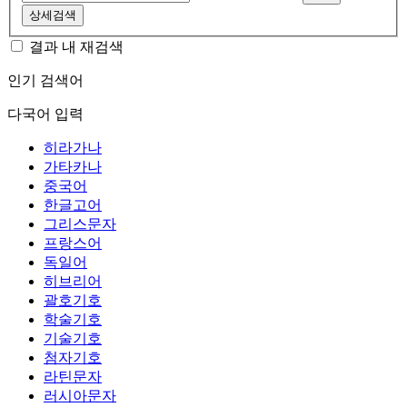
상세검색
결과 내 재검색
인기 검색어
다국어 입력
히라가나
가타카나
중국어
한글고어
그리스문자
프랑스어
독일어
히브리어
괄호기호
학술기호
기술기호
첨자기호
라틴문자
러시아문자