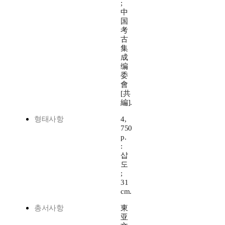
;
中
国
考
古
集
成
编
委
會
[共
編].
형태사항
4,
750
p.
:
삽
도
;
31
cm.
총서사항
東
亚