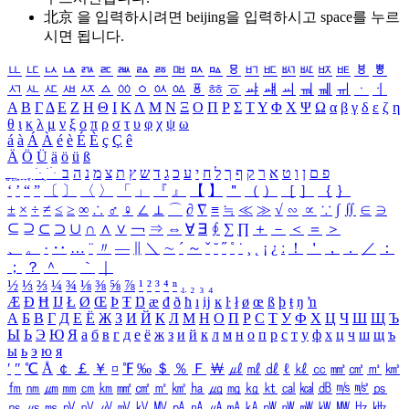
北京 을 입력하시려면
beijing
을 입력하시고 space를 누르
시면 됩니다.
ㅥ
ㅦ
ㅧ
ㅨ
ㅩ
ㅪ
ㅫ
ㅬ
ㅭ
ㅮ
ㅯ
ㅰ
ㅱ
ㅲ
ㅳ
ㅴ
ㅵ
ㅶ
ㅷ
ㅸ
ㅹ
ㅺ
ㅻ
ㅼ
ㅽ
ㅾ
ㅿ
ㆀ
ㆁ
ㆂ
ㆃ
ㆄ
ㆅ
ㆆ
ㆇ
ㆈ
ㆉ
ㆊ
ㆋ
ㆌ
ㆍ
ㆎ
Α
Β
Γ
Δ
Ε
Ζ
Η
Θ
Ι
Κ
Λ
Μ
Ν
Ξ
Ο
Π
Ρ
Σ
Τ
Υ
Φ
Χ
Ψ
Ω
α
β
γ
δ
ε
ζ
η
θ
ι
κ
λ
μ
ν
ξ
ο
π
ρ
σ
τ
υ
φ
χ
ψ
ω
á
à
Á
À
é
è
É
È
ç
Ç
ê
Ä
Ö
Ü
ä
ö
ü
ß
ְ
ֳ
ֲ
ֱ
ָ
ַ
ֵ
ֶ
ִ
ֹ
ּ
ֻ
ׂ
ׁ
ּ
ב
ה
נ
מ
צ
ת
ץ
ש
ד
ג
כ
ע
י
ח
ל
ך
ף
ק
ר
א
ט
ו
ן
ם
פ
‘
’
“
”
〔
〕
〈
〉
「
」
『
』
【
】
＂
（
）
［
］
｛
｝
±
×
÷
≠
≤
≥
∞
∴
♂
♀
∠
⊥
⌒
∂
∇
≡
≒
≪
≫
√
∽
∝
∵
∫
∬
∈
∋
⊆
⊇
⊂
⊃
∪
∩
∧
∨
￢
⇒
⇔
∀
∃
∮
∑
∏
＋
－
＜
＝
＞
、
。
·
‥
…
¨
〃
―
∥
＼
∼
´
～
ˇ
˘
˝
˚
˙
¸
˛
¡
¿
ː
！
＇
，
．
／
：
；
？
＾
＿
｀
｜
½
⅓
⅔
¼
¾
⅛
⅜
⅝
⅞
¹
²
³
⁴
ⁿ
₁
₂
₃
₄
Æ
Ð
Ħ
Ĳ
Ł
Ø
Œ
Þ
Ŧ
Ŋ
æ
đ
ð
ħ
ı
ĳ
ĸ
ŀ
ł
ø
œ
ß
þ
ŧ
ŋ
ŉ
А
Б
В
Г
Д
Е
Ё
Ж
З
И
Й
К
Л
М
Н
О
П
Р
С
Т
У
Ф
Х
Ц
Ч
Ш
Щ
Ъ
Ы
Ь
Э
Ю
Я
а
б
в
г
д
е
ё
ж
з
и
й
к
л
м
н
о
п
р
с
т
у
ф
х
ц
ч
ш
щ
ъ
ы
ь
э
ю
я
′
″
℃
Å
￠
￡
￥
¤
℉
‰
＄
％
Ｆ
￦
㎕
㎖
㎗
ℓ
㎘
㏄
㎣
㎤
㎥
㎦
㎙
㎚
㎛
㎜
㎝
㎞
㎟
㎠
㎡
㎢
㏊
㎍
㎎
㎏
㏏
㎈
㎉
㏈
㎧
㎨
㎰
㎱
㎲
㎳
㎴
㎵
㎶
㎷
㎸
㎹
㎀
㎁
㎂
㎃
㎄
㎺
㎻
㎽
㎾
㎿
㎐
㎑