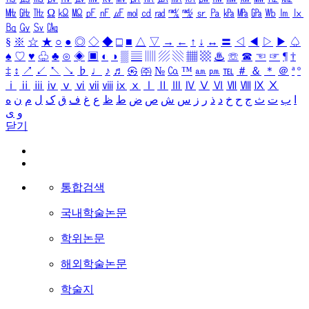
㎒
㎓
㎔
Ω
㏀
㏁
㎊
㎋
㎌
㏖
㏅
㎭
㎮
㎯
㏛
㎩
㎪
㎫
㎬
㏝
㏐
㏓
㏃
㏉
㏜
㏆
§
※
☆
★
○
●
◎
◇
◆
□
■
△
▽
→
←
↑
↓
↔
〓
◁
◀
▷
▶
♤
♠
♡
♥
♧
♣
⊙
◈
▣
◐
◑
▒
▤
▥
▨
▧
▦
▩
♨
☏
☎
☜
☞
¶
†
‡
↕
↗
↙
↖
↘
♭
♩
♪
♬
㉿
㈜
№
㏇
™
㏂
㏘
℡
＃
＆
＊
＠
ª
º
ⅰ
ⅱ
ⅲ
ⅳ
ⅴ
ⅵ
ⅶ
ⅷ
ⅸ
ⅹ
Ⅰ
Ⅱ
Ⅲ
Ⅳ
Ⅴ
Ⅵ
Ⅶ
Ⅷ
Ⅸ
Ⅹ
ا
ب
ت
ث
ج
ح
خ
د
ذ
ر
ز
س
ش
ص
ض
ط
ظ
ع
غ
ف
ق
ک
ل
م
ن
ه
و
ی
닫기
통합검색
국내학술논문
학위논문
해외학술논문
학술지