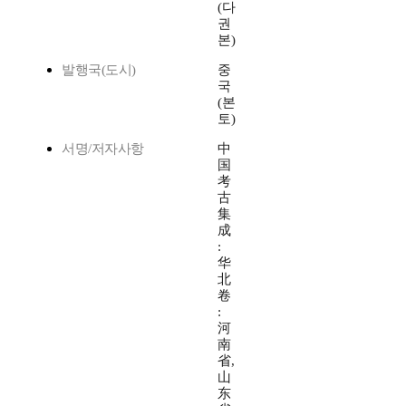
(다
권
본)
발행국(도시)
중
국
(본
토)
서명/저자사항
中
国
考
古
集
成
:
华
北
卷
:
河
南
省,
山
东