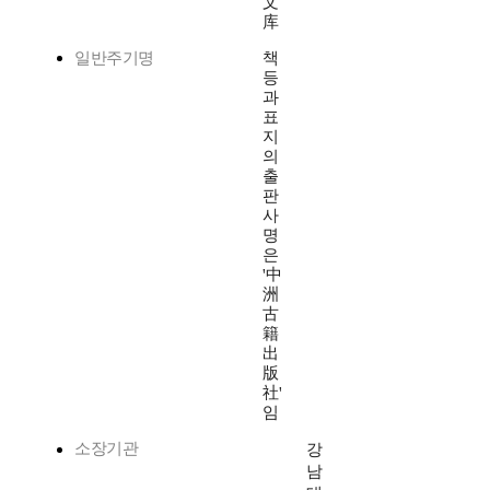
文
库
일반주기명
책
등
과
표
지
의
출
판
사
명
은
'中
洲
古
籍
出
版
社'
임
소장기관
강
남