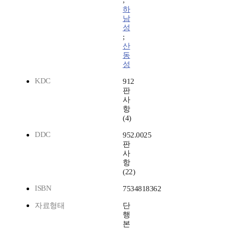
;
하
남
성
;
산
동
성
KDC
912
판
사
항
(4)
DDC
952.0025
판
사
항
(22)
ISBN
7534818362
자료형태
단
행
본