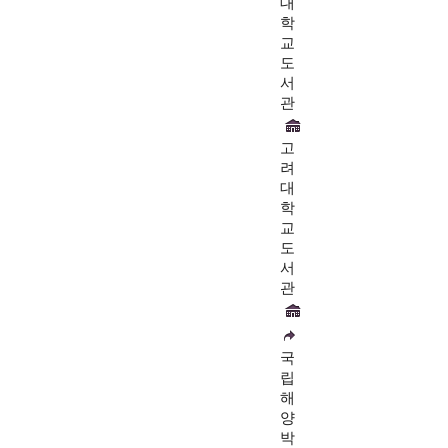
대
학
교
도
서
관
고
려
대
학
교
도
서
관
국
립
해
양
박