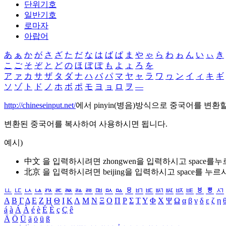
단위기호
일반기호
로마자
아랍어
あ
ぁ
か
が
さ
ざ
た
だ
な
は
ば
ぱ
ま
や
ゃ
ら
わ
ゎ
ん
い
ぃ
き
こ
ご
そ
ぞ
と
ど
の
ほ
ぼ
ぽ
も
よ
ょ
ろ
を
ア
ァ
カ
サ
ザ
タ
ダ
ナ
ハ
バ
パ
マ
ヤ
ャ
ラ
ワ
ヮ
ン
イ
ィ
キ
ギ
ソ
ゾ
ト
ド
ノ
ホ
ボ
ポ
モ
ヨ
ョ
ロ
ヲ
―
http://chineseinput.net/
에서 pinyin(병음)방식으로 중국어를 변환
변환된 중국어를 복사하여 사용하시면 됩니다.
예시)
中文 을 입력하시려면
zhongwen
을 입력하시고 space를
北京 을 입력하시려면
beijing
을 입력하시고 space를 누르
ㅥ
ㅦ
ㅧ
ㅨ
ㅩ
ㅪ
ㅫ
ㅬ
ㅭ
ㅮ
ㅯ
ㅰ
ㅱ
ㅲ
ㅳ
ㅴ
ㅵ
ㅶ
ㅷ
ㅸ
ㅹ
ㅺ
Α
Β
Γ
Δ
Ε
Ζ
Η
Θ
Ι
Κ
Λ
Μ
Ν
Ξ
Ο
Π
Ρ
Σ
Τ
Υ
Φ
Χ
Ψ
Ω
α
β
γ
δ
ε
ζ
η
á
à
Á
À
é
è
É
È
ç
Ç
ê
Ä
Ö
Ü
ä
ö
ü
ß