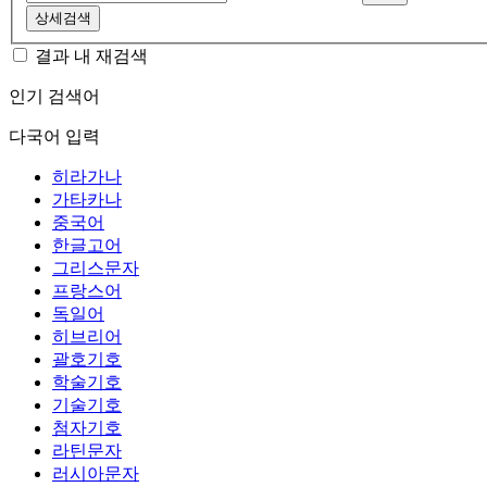
상세검색
결과 내 재검색
인기 검색어
다국어 입력
히라가나
가타카나
중국어
한글고어
그리스문자
프랑스어
독일어
히브리어
괄호기호
학술기호
기술기호
첨자기호
라틴문자
러시아문자