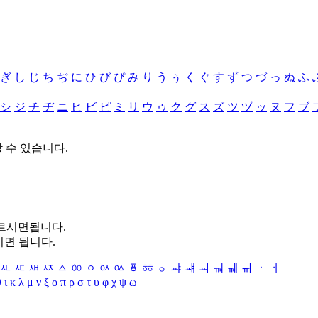
ぎ
し
じ
ち
ぢ
に
ひ
び
ぴ
み
り
う
ぅ
く
ぐ
す
ず
つ
づ
っ
ぬ
ふ
シ
ジ
チ
ヂ
ニ
ヒ
ビ
ピ
ミ
リ
ウ
ゥ
ク
グ
ス
ズ
ツ
ヅ
ッ
ヌ
フ
ブ
할 수 있습니다.
누르시면됩니다.
시면 됩니다.
ㅻ
ㅼ
ㅽ
ㅾ
ㅿ
ㆀ
ㆁ
ㆂ
ㆃ
ㆄ
ㆅ
ㆆ
ㆇ
ㆈ
ㆉ
ㆊ
ㆋ
ㆌ
ㆍ
ㆎ
θ
ι
κ
λ
μ
ν
ξ
ο
π
ρ
σ
τ
υ
φ
χ
ψ
ω