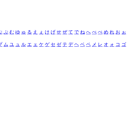
ぶ
ぷ
む
ゆ
ゅ
る
え
ぇ
け
げ
せ
ぜ
て
で
ね
へ
べ
ぺ
め
れ
お
ぉ
プ
ム
ユ
ュ
ル
エ
ェ
ケ
ゲ
セ
ゼ
テ
デ
ヘ
ベ
ペ
メ
レ
オ
ォ
コ
ゴ