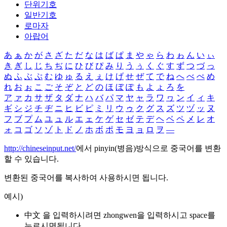
단위기호
일반기호
로마자
아랍어
あ
ぁ
か
が
さ
ざ
た
だ
な
は
ば
ぱ
ま
や
ゃ
ら
わ
ゎ
ん
い
ぃ
き
ぎ
し
じ
ち
ぢ
に
ひ
び
ぴ
み
り
う
ぅ
く
ぐ
す
ず
つ
づ
っ
ぬ
ふ
ぶ
ぷ
む
ゆ
ゅ
る
え
ぇ
け
げ
せ
ぜ
て
で
ね
へ
べ
ぺ
め
れ
お
ぉ
こ
ご
そ
ぞ
と
ど
の
ほ
ぼ
ぽ
も
よ
ょ
ろ
を
ア
ァ
カ
サ
ザ
タ
ダ
ナ
ハ
バ
パ
マ
ヤ
ャ
ラ
ワ
ヮ
ン
イ
ィ
キ
ギ
シ
ジ
チ
ヂ
ニ
ヒ
ビ
ピ
ミ
リ
ウ
ゥ
ク
グ
ス
ズ
ツ
ヅ
ッ
ヌ
フ
ブ
プ
ム
ユ
ュ
ル
エ
ェ
ケ
ゲ
セ
ゼ
テ
デ
ヘ
ベ
ペ
メ
レ
オ
ォ
コ
ゴ
ソ
ゾ
ト
ド
ノ
ホ
ボ
ポ
モ
ヨ
ョ
ロ
ヲ
―
http://chineseinput.net/
에서 pinyin(병음)방식으로 중국어를 변환
할 수 있습니다.
변환된 중국어를 복사하여 사용하시면 됩니다.
예시)
中文 을 입력하시려면
zhongwen
을 입력하시고 space를
누르시면됩니다.