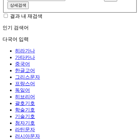
상세검색
결과 내 재검색
인기 검색어
다국어 입력
히라가나
가타카나
중국어
한글고어
그리스문자
프랑스어
독일어
히브리어
괄호기호
학술기호
기술기호
첨자기호
라틴문자
러시아문자