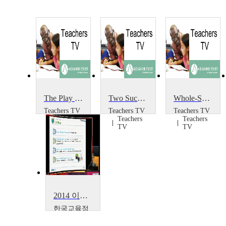
The Play Project
Two Successful Projects
Whole-School Portrait Project
Teachers TV
Teachers TV
Teachers TV
Teachers
Teachers
Teachers
TV
TV
TV
2014 이러닝 국제 콘퍼런스 : What is the Lessons from Education Support Project~
한국교육정
보진흥협회