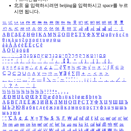
北京 을 입력하시려면
beijing
을 입력하시고 space를 누르
시면 됩니다.
ㅥ
ㅦ
ㅧ
ㅨ
ㅩ
ㅪ
ㅫ
ㅬ
ㅭ
ㅮ
ㅯ
ㅰ
ㅱ
ㅲ
ㅳ
ㅴ
ㅵ
ㅶ
ㅷ
ㅸ
ㅹ
ㅺ
ㅻ
ㅼ
ㅽ
ㅾ
ㅿ
ㆀ
ㆁ
ㆂ
ㆃ
ㆄ
ㆅ
ㆆ
ㆇ
ㆈ
ㆉ
ㆊ
ㆋ
ㆌ
ㆍ
ㆎ
Α
Β
Γ
Δ
Ε
Ζ
Η
Θ
Ι
Κ
Λ
Μ
Ν
Ξ
Ο
Π
Ρ
Σ
Τ
Υ
Φ
Χ
Ψ
Ω
α
β
γ
δ
ε
ζ
η
θ
ι
κ
λ
μ
ν
ξ
ο
π
ρ
σ
τ
υ
φ
χ
ψ
ω
á
à
Á
À
é
è
É
È
ç
Ç
ê
Ä
Ö
Ü
ä
ö
ü
ß
ְ
ֳ
ֲ
ֱ
ָ
ַ
ֵ
ֶ
ִ
ֹ
ּ
ֻ
ׂ
ׁ
ּ
ב
ה
נ
מ
צ
ת
ץ
ש
ד
ג
כ
ע
י
ח
ל
ך
ף
ק
ר
א
ט
ו
ן
ם
פ
‘
’
“
”
〔
〕
〈
〉
「
」
『
』
【
】
＂
（
）
［
］
｛
｝
±
×
÷
≠
≤
≥
∞
∴
♂
♀
∠
⊥
⌒
∂
∇
≡
≒
≪
≫
√
∽
∝
∵
∫
∬
∈
∋
⊆
⊇
⊂
⊃
∪
∩
∧
∨
￢
⇒
⇔
∀
∃
∮
∑
∏
＋
－
＜
＝
＞
、
。
·
‥
…
¨
〃
―
∥
＼
∼
´
～
ˇ
˘
˝
˚
˙
¸
˛
¡
¿
ː
！
＇
，
．
／
：
；
？
＾
＿
｀
｜
½
⅓
⅔
¼
¾
⅛
⅜
⅝
⅞
¹
²
³
⁴
ⁿ
₁
₂
₃
₄
Æ
Ð
Ħ
Ĳ
Ł
Ø
Œ
Þ
Ŧ
Ŋ
æ
đ
ð
ħ
ı
ĳ
ĸ
ŀ
ł
ø
œ
ß
þ
ŧ
ŋ
ŉ
А
Б
В
Г
Д
Е
Ё
Ж
З
И
Й
К
Л
М
Н
О
П
Р
С
Т
У
Ф
Х
Ц
Ч
Ш
Щ
Ъ
Ы
Ь
Э
Ю
Я
а
б
в
г
д
е
ё
ж
з
и
й
к
л
м
н
о
п
р
с
т
у
ф
х
ц
ч
ш
щ
ъ
ы
ь
э
ю
я
′
″
℃
Å
￠
￡
￥
¤
℉
‰
＄
％
Ｆ
￦
㎕
㎖
㎗
ℓ
㎘
㏄
㎣
㎤
㎥
㎦
㎙
㎚
㎛
㎜
㎝
㎞
㎟
㎠
㎡
㎢
㏊
㎍
㎎
㎏
㏏
㎈
㎉
㏈
㎧
㎨
㎰
㎱
㎲
㎳
㎴
㎵
㎶
㎷
㎸
㎹
㎀
㎁
㎂
㎃
㎄
㎺
㎻
㎽
㎾
㎿
㎐
㎑