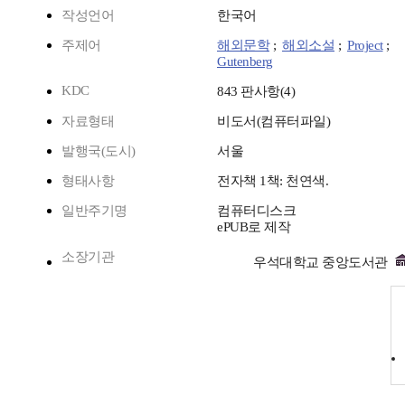
작성언어
한국어
주제어
해외문학
;
해외소설
;
Project
;
Gutenberg
KDC
843 판사항(4)
자료형태
비도서(컴퓨터파일)
발행국(도시)
서울
형태사항
전자책 1책: 천연색.
일반주기명
컴퓨터디스크
ePUB로 제작
소장기관
우석대학교 중앙도서관