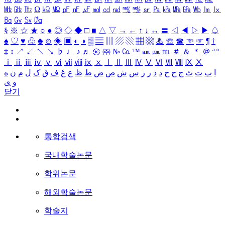
㎒
㎓
㎔
Ω
㏀
㏁
㎊
㎋
㎌
㏖
㏅
㎭
㎮
㎯
㏛
㎩
㎪
㎫
㎬
㏝
㏐
㏓
㏃
㏉
㏜
㏆
§
※
☆
★
○
●
◎
◇
◆
□
■
△
▽
→
←
↑
↓
↔
〓
◁
◀
▷
▶
♤
♠
♡
♥
♧
♣
⊙
◈
▣
◐
◑
▒
▤
▥
▨
▧
▦
▩
♨
☏
☎
☜
☞
¶
†
‡
↕
↗
↙
↖
↘
♭
♩
♪
♬
㉿
㈜
№
㏇
™
㏂
㏘
℡
＃
＆
＊
＠
ª
º
ⅰ
ⅱ
ⅲ
ⅳ
ⅴ
ⅵ
ⅶ
ⅷ
ⅸ
ⅹ
Ⅰ
Ⅱ
Ⅲ
Ⅳ
Ⅴ
Ⅵ
Ⅶ
Ⅷ
Ⅸ
Ⅹ
ا
ب
ت
ث
ج
ح
خ
د
ذ
ر
ز
س
ش
ص
ض
ط
ظ
ع
غ
ف
ق
ک
ل
م
ن
ه
و
ی
닫기
통합검색
국내학술논문
학위논문
해외학술논문
학술지