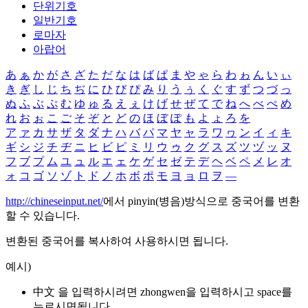
단위기호
일반기호
로마자
아랍어
あ
ぁ
か
が
さ
ざ
た
だ
な
は
ば
ぱ
ま
や
ゃ
ら
わ
ゎ
ん
い
ぃ
き
ぎ
し
じ
ち
ぢ
に
ひ
び
ぴ
み
り
う
ぅ
く
ぐ
す
ず
つ
づ
っ
ぬ
ふ
ぶ
ぷ
む
ゆ
ゅ
る
え
ぇ
け
げ
せ
ぜ
て
で
ね
へ
べ
ぺ
め
れ
お
ぉ
こ
ご
そ
ぞ
と
ど
の
ほ
ぼ
ぽ
も
よ
ょ
ろ
を
ア
ァ
カ
サ
ザ
タ
ダ
ナ
ハ
バ
パ
マ
ヤ
ャ
ラ
ワ
ヮ
ン
イ
ィ
キ
ギ
シ
ジ
チ
ヂ
ニ
ヒ
ビ
ピ
ミ
リ
ウ
ゥ
ク
グ
ス
ズ
ツ
ヅ
ッ
ヌ
フ
ブ
プ
ム
ユ
ュ
ル
エ
ェ
ケ
ゲ
セ
ゼ
テ
デ
ヘ
ベ
ペ
メ
レ
オ
ォ
コ
ゴ
ソ
ゾ
ト
ド
ノ
ホ
ボ
ポ
モ
ヨ
ョ
ロ
ヲ
―
http://chineseinput.net/
에서 pinyin(병음)방식으로 중국어를 변환
할 수 있습니다.
변환된 중국어를 복사하여 사용하시면 됩니다.
예시)
中文 을 입력하시려면
zhongwen
을 입력하시고 space를
누르시면됩니다.