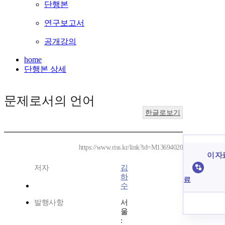
단행본
연구보고서
공개강의
home
단행본 상세
문제로서의 언어
한글로보기
https://www.riss.kr/link?id=M13694020
이 자
저자
김
하
료
수
발행사항
서
울
: