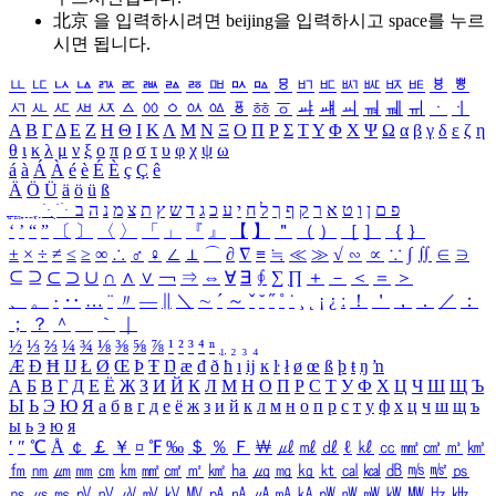
北京 을 입력하시려면
beijing
을 입력하시고 space를 누르
시면 됩니다.
ㅥ
ㅦ
ㅧ
ㅨ
ㅩ
ㅪ
ㅫ
ㅬ
ㅭ
ㅮ
ㅯ
ㅰ
ㅱ
ㅲ
ㅳ
ㅴ
ㅵ
ㅶ
ㅷ
ㅸ
ㅹ
ㅺ
ㅻ
ㅼ
ㅽ
ㅾ
ㅿ
ㆀ
ㆁ
ㆂ
ㆃ
ㆄ
ㆅ
ㆆ
ㆇ
ㆈ
ㆉ
ㆊ
ㆋ
ㆌ
ㆍ
ㆎ
Α
Β
Γ
Δ
Ε
Ζ
Η
Θ
Ι
Κ
Λ
Μ
Ν
Ξ
Ο
Π
Ρ
Σ
Τ
Υ
Φ
Χ
Ψ
Ω
α
β
γ
δ
ε
ζ
η
θ
ι
κ
λ
μ
ν
ξ
ο
π
ρ
σ
τ
υ
φ
χ
ψ
ω
á
à
Á
À
é
è
É
È
ç
Ç
ê
Ä
Ö
Ü
ä
ö
ü
ß
ְ
ֳ
ֲ
ֱ
ָ
ַ
ֵ
ֶ
ִ
ֹ
ּ
ֻ
ׂ
ׁ
ּ
ב
ה
נ
מ
צ
ת
ץ
ש
ד
ג
כ
ע
י
ח
ל
ך
ף
ק
ר
א
ט
ו
ן
ם
פ
‘
’
“
”
〔
〕
〈
〉
「
」
『
』
【
】
＂
（
）
［
］
｛
｝
±
×
÷
≠
≤
≥
∞
∴
♂
♀
∠
⊥
⌒
∂
∇
≡
≒
≪
≫
√
∽
∝
∵
∫
∬
∈
∋
⊆
⊇
⊂
⊃
∪
∩
∧
∨
￢
⇒
⇔
∀
∃
∮
∑
∏
＋
－
＜
＝
＞
、
。
·
‥
…
¨
〃
―
∥
＼
∼
´
～
ˇ
˘
˝
˚
˙
¸
˛
¡
¿
ː
！
＇
，
．
／
：
；
？
＾
＿
｀
｜
½
⅓
⅔
¼
¾
⅛
⅜
⅝
⅞
¹
²
³
⁴
ⁿ
₁
₂
₃
₄
Æ
Ð
Ħ
Ĳ
Ł
Ø
Œ
Þ
Ŧ
Ŋ
æ
đ
ð
ħ
ı
ĳ
ĸ
ŀ
ł
ø
œ
ß
þ
ŧ
ŋ
ŉ
А
Б
В
Г
Д
Е
Ё
Ж
З
И
Й
К
Л
М
Н
О
П
Р
С
Т
У
Ф
Х
Ц
Ч
Ш
Щ
Ъ
Ы
Ь
Э
Ю
Я
а
б
в
г
д
е
ё
ж
з
и
й
к
л
м
н
о
п
р
с
т
у
ф
х
ц
ч
ш
щ
ъ
ы
ь
э
ю
я
′
″
℃
Å
￠
￡
￥
¤
℉
‰
＄
％
Ｆ
￦
㎕
㎖
㎗
ℓ
㎘
㏄
㎣
㎤
㎥
㎦
㎙
㎚
㎛
㎜
㎝
㎞
㎟
㎠
㎡
㎢
㏊
㎍
㎎
㎏
㏏
㎈
㎉
㏈
㎧
㎨
㎰
㎱
㎲
㎳
㎴
㎵
㎶
㎷
㎸
㎹
㎀
㎁
㎂
㎃
㎄
㎺
㎻
㎽
㎾
㎿
㎐
㎑