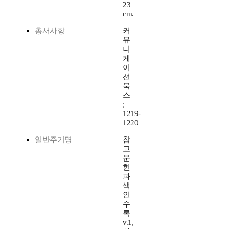
23
cm.
총서사항
커
뮤
니
케
이
션
북
스
;
1219-
1220
일반주기명
참
고
문
헌
과
색
인
수
록
v.1,