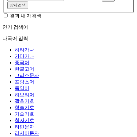
상세검색
결과 내 재검색
인기 검색어
다국어 입력
히라가나
가타카나
중국어
한글고어
그리스문자
프랑스어
독일어
히브리어
괄호기호
학술기호
기술기호
첨자기호
라틴문자
러시아문자