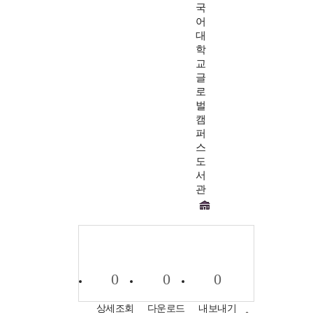
국
어
대
학
교
글
로
벌
캠
퍼
스
도
서
관
0
0
0
상세조회
다운로드
내보내기