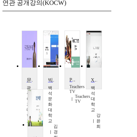
연관 공개강의(KOCW)
Problem-Solving Language
문제행동언어재활
빅데이터
XML이론 및 실습
Teachers
광
백
백
TV
주
석
석
Teachers
여
문
대
TV
자
화
학
대
대
교
학
학
강
교
교
윤
이
김
희
우
경