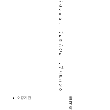
사
회
와
언
어
-
-
v.2,
민
족
과
언
어
-
-
v.3,
소
통
과
언
어
소장기관
한
국
외