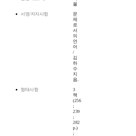
울
서명/저자사항
문
제
로
서
의
언
어
/
김
하
수
지
음.
형태사항
3
책
(256
;
239
;
282
p.)
;