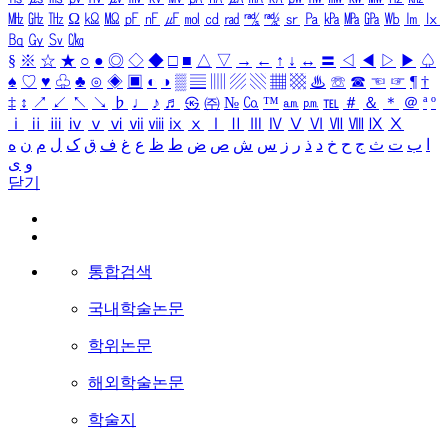
㎒
㎓
㎔
Ω
㏀
㏁
㎊
㎋
㎌
㏖
㏅
㎭
㎮
㎯
㏛
㎩
㎪
㎫
㎬
㏝
㏐
㏓
㏃
㏉
㏜
㏆
§
※
☆
★
○
●
◎
◇
◆
□
■
△
▽
→
←
↑
↓
↔
〓
◁
◀
▷
▶
♤
♠
♡
♥
♧
♣
⊙
◈
▣
◐
◑
▒
▤
▥
▨
▧
▦
▩
♨
☏
☎
☜
☞
¶
†
‡
↕
↗
↙
↖
↘
♭
♩
♪
♬
㉿
㈜
№
㏇
™
㏂
㏘
℡
＃
＆
＊
＠
ª
º
ⅰ
ⅱ
ⅲ
ⅳ
ⅴ
ⅵ
ⅶ
ⅷ
ⅸ
ⅹ
Ⅰ
Ⅱ
Ⅲ
Ⅳ
Ⅴ
Ⅵ
Ⅶ
Ⅷ
Ⅸ
Ⅹ
ا
ب
ت
ث
ج
ح
خ
د
ذ
ر
ز
س
ش
ص
ض
ط
ظ
ع
غ
ف
ق
ک
ل
م
ن
ه
و
ی
닫기
통합검색
국내학술논문
학위논문
해외학술논문
학술지