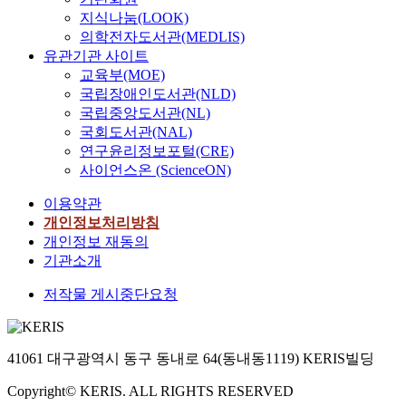
지식나눔(LOOK)
의학전자도서관(MEDLIS)
유관기관 사이트
교육부(MOE)
국립장애인도서관(NLD)
국립중앙도서관(NL)
국회도서관(NAL)
연구윤리정보포털(CRE)
사이언스온 (ScienceON)
이용약관
개인정보처리방침
개인정보 재동의
기관소개
저작물 게시중단요청
41061 대구광역시 동구 동내로 64(동내동1119) KERIS빌딩
Copyright© KERIS. ALL RIGHTS RESERVED