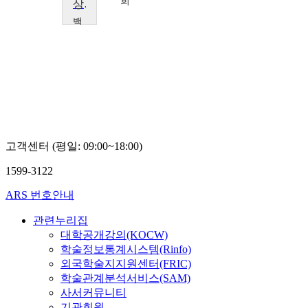
진
희
상담이론
백
석
문
화
대
학
교
임
상
록
고객센터 (평일: 09:00~18:00)
1599-3122
ARS 번호안내
관련누리집
대학공개강의(KOCW)
학술정보통계시스템(Rinfo)
외국학술지지원센터(FRIC)
학술관계분석서비스(SAM)
사서커뮤니티
기관회원