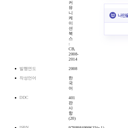
커
뮤
니
나만을
케
이
션
북
스
:
CB,
2008-
2014
발행연도
2008
작성언어
한
국
어
DDC
401
판
사
항
(20)
ISBN
9788984999633(v.1)