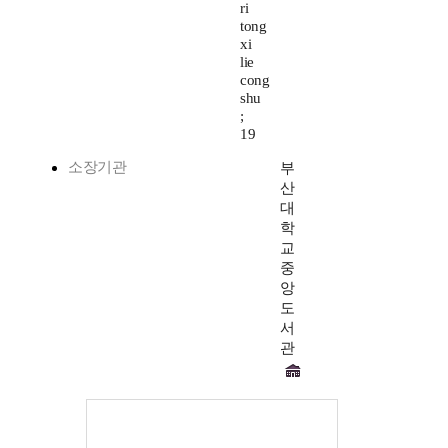
ri
tong
xi
lie
cong
shu
;
19
소장기관
부
산
대
학
교
중
앙
도
서
관