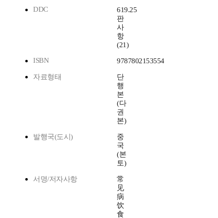
DDC
619.25
판
사
항
(21)
ISBN
9787802153554
자료형태
단
행
본
(다
권
본)
발행국(도시)
중
국
(본
토)
서명/저자사항
常
见
病
饮
食