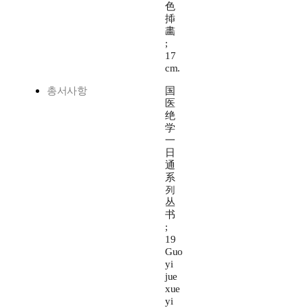
色
揷
畵
;
17
cm.
총서사항
国
医
绝
学
一
日
通
系
列
丛
书
;
19
Guo
yi
jue
xue
yi