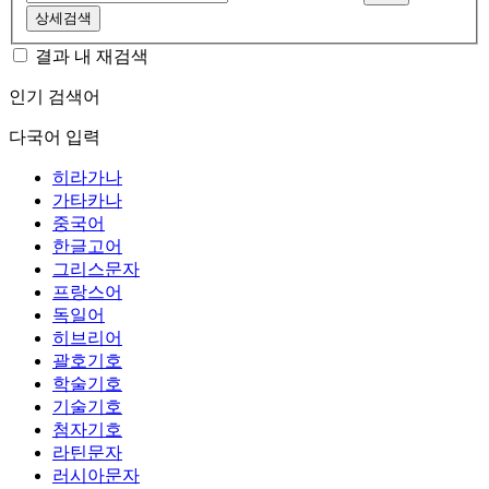
상세검색
결과 내 재검색
인기 검색어
다국어 입력
히라가나
가타카나
중국어
한글고어
그리스문자
프랑스어
독일어
히브리어
괄호기호
학술기호
기술기호
첨자기호
라틴문자
러시아문자