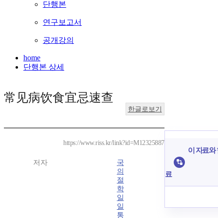
단행본
연구보고서
공개강의
home
단행본 상세
常见病饮食宜忌速查
한글로보기
https://www.riss.kr/link?id=M12325887
이 자료와 
저자
국
의
료
절
학
일
일
통