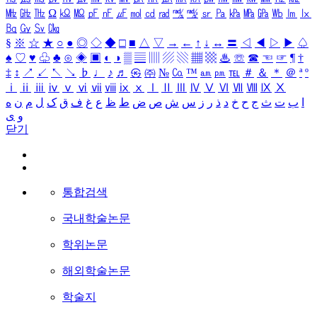
㎒
㎓
㎔
Ω
㏀
㏁
㎊
㎋
㎌
㏖
㏅
㎭
㎮
㎯
㏛
㎩
㎪
㎫
㎬
㏝
㏐
㏓
㏃
㏉
㏜
㏆
§
※
☆
★
○
●
◎
◇
◆
□
■
△
▽
→
←
↑
↓
↔
〓
◁
◀
▷
▶
♤
♠
♡
♥
♧
♣
⊙
◈
▣
◐
◑
▒
▤
▥
▨
▧
▦
▩
♨
☏
☎
☜
☞
¶
†
‡
↕
↗
↙
↖
↘
♭
♩
♪
♬
㉿
㈜
№
㏇
™
㏂
㏘
℡
＃
＆
＊
＠
ª
º
ⅰ
ⅱ
ⅲ
ⅳ
ⅴ
ⅵ
ⅶ
ⅷ
ⅸ
ⅹ
Ⅰ
Ⅱ
Ⅲ
Ⅳ
Ⅴ
Ⅵ
Ⅶ
Ⅷ
Ⅸ
Ⅹ
ا
ب
ت
ث
ج
ح
خ
د
ذ
ر
ز
س
ش
ص
ض
ط
ظ
ع
غ
ف
ق
ک
ل
م
ن
ه
و
ی
닫기
통합검색
국내학술논문
학위논문
해외학술논문
학술지