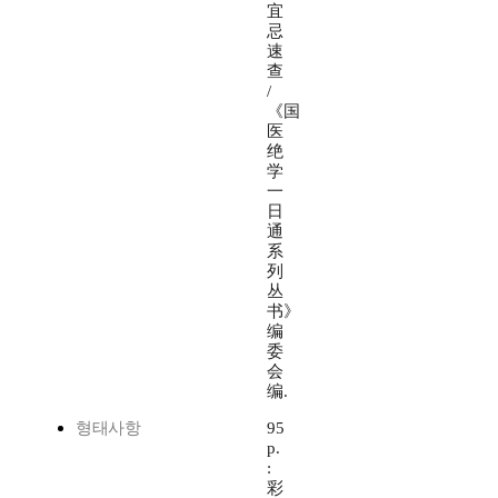
宜
忌
速
查
/
《国
医
绝
学
一
日
通
系
列
丛
书》
编
委
会
编.
형태사항
95
p.
:
彩