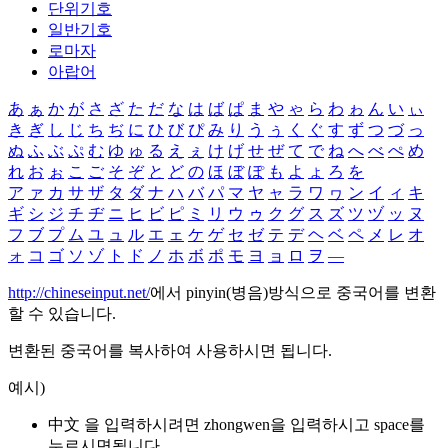
단위기호
일반기호
로마자
아랍어
あ
ぁ
か
が
さ
ざ
た
だ
な
は
ば
ぱ
ま
や
ゃ
ら
わ
ゎ
ん
い
ぃ
き
ぎ
し
じ
ち
ぢ
に
ひ
び
ぴ
み
り
う
ぅ
く
ぐ
す
ず
つ
づ
っ
ぬ
ふ
ぶ
ぷ
む
ゆ
ゅ
る
え
ぇ
け
げ
せ
ぜ
て
で
ね
へ
べ
ぺ
め
れ
お
ぉ
こ
ご
そ
ぞ
と
ど
の
ほ
ぼ
ぽ
も
よ
ょ
ろ
を
ア
ァ
カ
サ
ザ
タ
ダ
ナ
ハ
バ
パ
マ
ヤ
ャ
ラ
ワ
ヮ
ン
イ
ィ
キ
ギ
シ
ジ
チ
ヂ
ニ
ヒ
ビ
ピ
ミ
リ
ウ
ゥ
ク
グ
ス
ズ
ツ
ヅ
ッ
ヌ
フ
ブ
プ
ム
ユ
ュ
ル
エ
ェ
ケ
ゲ
セ
ゼ
テ
デ
ヘ
ベ
ペ
メ
レ
オ
ォ
コ
ゴ
ソ
ゾ
ト
ド
ノ
ホ
ボ
ポ
モ
ヨ
ョ
ロ
ヲ
―
http://chineseinput.net/
에서 pinyin(병음)방식으로 중국어를 변환
할 수 있습니다.
변환된 중국어를 복사하여 사용하시면 됩니다.
예시)
中文 을 입력하시려면
zhongwen
을 입력하시고 space를
누르시면됩니다.