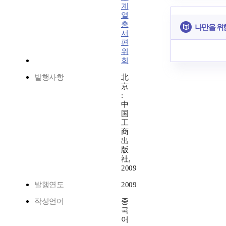
계
열
총
나만을 위
서
편
위
회
발행사항
北
京
:
中
国
工
商
出
版
社,
2009
발행연도
2009
작성언어
중
국
어