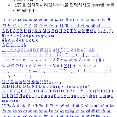
北京 을 입력하시려면
beijing
을 입력하시고 space를 누르
시면 됩니다.
ㅥ
ㅦ
ㅧ
ㅨ
ㅩ
ㅪ
ㅫ
ㅬ
ㅭ
ㅮ
ㅯ
ㅰ
ㅱ
ㅲ
ㅳ
ㅴ
ㅵ
ㅶ
ㅷ
ㅸ
ㅹ
ㅺ
ㅻ
ㅼ
ㅽ
ㅾ
ㅿ
ㆀ
ㆁ
ㆂ
ㆃ
ㆄ
ㆅ
ㆆ
ㆇ
ㆈ
ㆉ
ㆊ
ㆋ
ㆌ
ㆍ
ㆎ
Α
Β
Γ
Δ
Ε
Ζ
Η
Θ
Ι
Κ
Λ
Μ
Ν
Ξ
Ο
Π
Ρ
Σ
Τ
Υ
Φ
Χ
Ψ
Ω
α
β
γ
δ
ε
ζ
η
θ
ι
κ
λ
μ
ν
ξ
ο
π
ρ
σ
τ
υ
φ
χ
ψ
ω
á
à
Á
À
é
è
É
È
ç
Ç
ê
Ä
Ö
Ü
ä
ö
ü
ß
ְ
ֳ
ֲ
ֱ
ָ
ַ
ֵ
ֶ
ִ
ֹ
ּ
ֻ
ׂ
ׁ
ּ
ב
ה
נ
מ
צ
ת
ץ
ש
ד
ג
כ
ע
י
ח
ל
ך
ף
ק
ר
א
ט
ו
ן
ם
פ
‘
’
“
”
〔
〕
〈
〉
「
」
『
』
【
】
＂
（
）
［
］
｛
｝
±
×
÷
≠
≤
≥
∞
∴
♂
♀
∠
⊥
⌒
∂
∇
≡
≒
≪
≫
√
∽
∝
∵
∫
∬
∈
∋
⊆
⊇
⊂
⊃
∪
∩
∧
∨
￢
⇒
⇔
∀
∃
∮
∑
∏
＋
－
＜
＝
＞
、
。
·
‥
…
¨
〃
―
∥
＼
∼
´
～
ˇ
˘
˝
˚
˙
¸
˛
¡
¿
ː
！
＇
，
．
／
：
；
？
＾
＿
｀
｜
½
⅓
⅔
¼
¾
⅛
⅜
⅝
⅞
¹
²
³
⁴
ⁿ
₁
₂
₃
₄
Æ
Ð
Ħ
Ĳ
Ł
Ø
Œ
Þ
Ŧ
Ŋ
æ
đ
ð
ħ
ı
ĳ
ĸ
ŀ
ł
ø
œ
ß
þ
ŧ
ŋ
ŉ
А
Б
В
Г
Д
Е
Ё
Ж
З
И
Й
К
Л
М
Н
О
П
Р
С
Т
У
Ф
Х
Ц
Ч
Ш
Щ
Ъ
Ы
Ь
Э
Ю
Я
а
б
в
г
д
е
ё
ж
з
и
й
к
л
м
н
о
п
р
с
т
у
ф
х
ц
ч
ш
щ
ъ
ы
ь
э
ю
я
′
″
℃
Å
￠
￡
￥
¤
℉
‰
＄
％
Ｆ
￦
㎕
㎖
㎗
ℓ
㎘
㏄
㎣
㎤
㎥
㎦
㎙
㎚
㎛
㎜
㎝
㎞
㎟
㎠
㎡
㎢
㏊
㎍
㎎
㎏
㏏
㎈
㎉
㏈
㎧
㎨
㎰
㎱
㎲
㎳
㎴
㎵
㎶
㎷
㎸
㎹
㎀
㎁
㎂
㎃
㎄
㎺
㎻
㎽
㎾
㎿
㎐
㎑