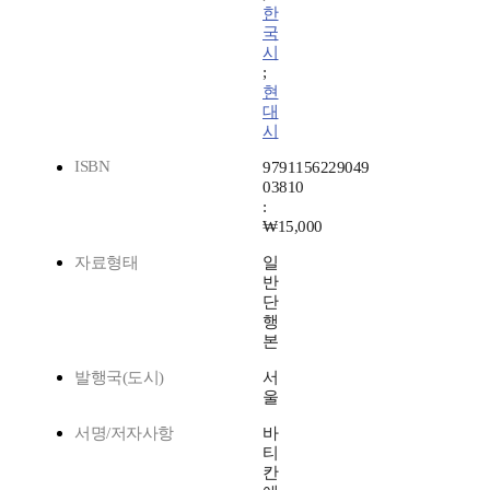
한
국
시
;
현
대
시
ISBN
9791156229049
03810
:
₩15,000
자료형태
일
반
단
행
본
발행국(도시)
서
울
서명/저자사항
바
티
칸