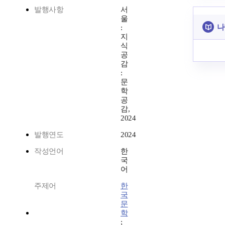
발행사항
서
울
나
:
지
식
공
감
:
문
학
공
감,
2024
발행연도
2024
작성언어
한
국
어
주제어
한
국
문
학
;