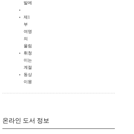
발에
제1
부
여명
의
울림
휘청
이는
계절
동상
이몽
온라인 도서 정보