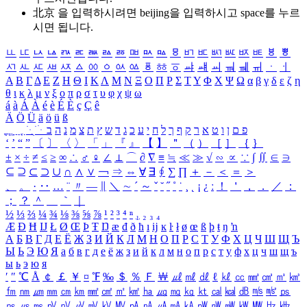
北京 을 입력하시려면
beijing
을 입력하시고 space를 누르
시면 됩니다.
ㅥ
ㅦ
ㅧ
ㅨ
ㅩ
ㅪ
ㅫ
ㅬ
ㅭ
ㅮ
ㅯ
ㅰ
ㅱ
ㅲ
ㅳ
ㅴ
ㅵ
ㅶ
ㅷ
ㅸ
ㅹ
ㅺ
ㅻ
ㅼ
ㅽ
ㅾ
ㅿ
ㆀ
ㆁ
ㆂ
ㆃ
ㆄ
ㆅ
ㆆ
ㆇ
ㆈ
ㆉ
ㆊ
ㆋ
ㆌ
ㆍ
ㆎ
Α
Β
Γ
Δ
Ε
Ζ
Η
Θ
Ι
Κ
Λ
Μ
Ν
Ξ
Ο
Π
Ρ
Σ
Τ
Υ
Φ
Χ
Ψ
Ω
α
β
γ
δ
ε
ζ
η
θ
ι
κ
λ
μ
ν
ξ
ο
π
ρ
σ
τ
υ
φ
χ
ψ
ω
á
à
Á
À
é
è
É
È
ç
Ç
ê
Ä
Ö
Ü
ä
ö
ü
ß
ְ
ֳ
ֲ
ֱ
ָ
ַ
ֵ
ֶ
ִ
ֹ
ּ
ֻ
ׂ
ׁ
ּ
ב
ה
נ
מ
צ
ת
ץ
ש
ד
ג
כ
ע
י
ח
ל
ך
ף
ק
ר
א
ט
ו
ן
ם
פ
‘
’
“
”
〔
〕
〈
〉
「
」
『
』
【
】
＂
（
）
［
］
｛
｝
±
×
÷
≠
≤
≥
∞
∴
♂
♀
∠
⊥
⌒
∂
∇
≡
≒
≪
≫
√
∽
∝
∵
∫
∬
∈
∋
⊆
⊇
⊂
⊃
∪
∩
∧
∨
￢
⇒
⇔
∀
∃
∮
∑
∏
＋
－
＜
＝
＞
、
。
·
‥
…
¨
〃
―
∥
＼
∼
´
～
ˇ
˘
˝
˚
˙
¸
˛
¡
¿
ː
！
＇
，
．
／
：
；
？
＾
＿
｀
｜
½
⅓
⅔
¼
¾
⅛
⅜
⅝
⅞
¹
²
³
⁴
ⁿ
₁
₂
₃
₄
Æ
Ð
Ħ
Ĳ
Ł
Ø
Œ
Þ
Ŧ
Ŋ
æ
đ
ð
ħ
ı
ĳ
ĸ
ŀ
ł
ø
œ
ß
þ
ŧ
ŋ
ŉ
А
Б
В
Г
Д
Е
Ё
Ж
З
И
Й
К
Л
М
Н
О
П
Р
С
Т
У
Ф
Х
Ц
Ч
Ш
Щ
Ъ
Ы
Ь
Э
Ю
Я
а
б
в
г
д
е
ё
ж
з
и
й
к
л
м
н
о
п
р
с
т
у
ф
х
ц
ч
ш
щ
ъ
ы
ь
э
ю
я
′
″
℃
Å
￠
￡
￥
¤
℉
‰
＄
％
Ｆ
￦
㎕
㎖
㎗
ℓ
㎘
㏄
㎣
㎤
㎥
㎦
㎙
㎚
㎛
㎜
㎝
㎞
㎟
㎠
㎡
㎢
㏊
㎍
㎎
㎏
㏏
㎈
㎉
㏈
㎧
㎨
㎰
㎱
㎲
㎳
㎴
㎵
㎶
㎷
㎸
㎹
㎀
㎁
㎂
㎃
㎄
㎺
㎻
㎽
㎾
㎿
㎐
㎑