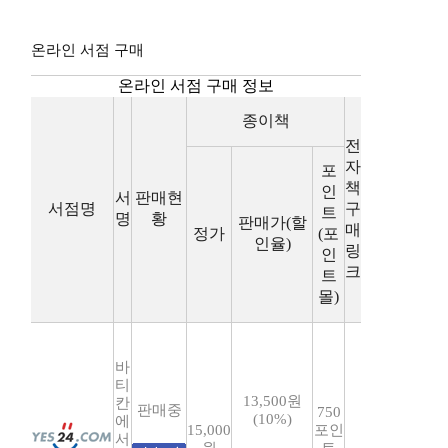
온라인 서점 구매
온라인 서점 구매 정보
종이책
전
자
포
책
인
서
판매현
서점명
구
트
명
황
판매가(할
매
정가
(포
인율)
링
인
크
트
몰)
바
티
13,500원
칸
판매중
750
(10%)
에
15,000
포인
서