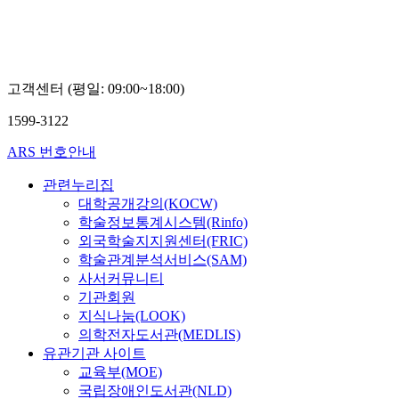
박
문
재
학
현
연
구
소
고객센터 (평일: 09:00~18:00)
나
보
1599-3122
령
ARS 번호안내
관련누리집
대학공개강의(KOCW)
학술정보통계시스템(Rinfo)
외국학술지지원센터(FRIC)
학술관계분석서비스(SAM)
사서커뮤니티
기관회원
지식나눔(LOOK)
의학전자도서관(MEDLIS)
유관기관 사이트
교육부(MOE)
국립장애인도서관(NLD)