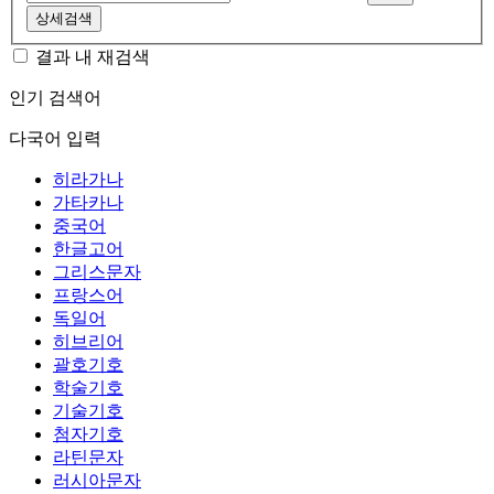
상세검색
결과 내 재검색
인기 검색어
다국어 입력
히라가나
가타카나
중국어
한글고어
그리스문자
프랑스어
독일어
히브리어
괄호기호
학술기호
기술기호
첨자기호
라틴문자
러시아문자