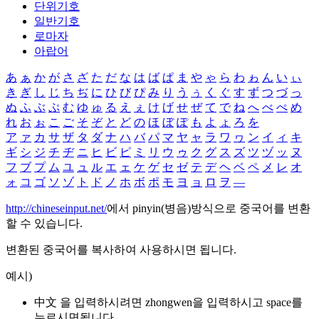
단위기호
일반기호
로마자
아랍어
あ
ぁ
か
が
さ
ざ
た
だ
な
は
ば
ぱ
ま
や
ゃ
ら
わ
ゎ
ん
い
ぃ
き
ぎ
し
じ
ち
ぢ
に
ひ
び
ぴ
み
り
う
ぅ
く
ぐ
す
ず
つ
づ
っ
ぬ
ふ
ぶ
ぷ
む
ゆ
ゅ
る
え
ぇ
け
げ
せ
ぜ
て
で
ね
へ
べ
ぺ
め
れ
お
ぉ
こ
ご
そ
ぞ
と
ど
の
ほ
ぼ
ぽ
も
よ
ょ
ろ
を
ア
ァ
カ
サ
ザ
タ
ダ
ナ
ハ
バ
パ
マ
ヤ
ャ
ラ
ワ
ヮ
ン
イ
ィ
キ
ギ
シ
ジ
チ
ヂ
ニ
ヒ
ビ
ピ
ミ
リ
ウ
ゥ
ク
グ
ス
ズ
ツ
ヅ
ッ
ヌ
フ
ブ
プ
ム
ユ
ュ
ル
エ
ェ
ケ
ゲ
セ
ゼ
テ
デ
ヘ
ベ
ペ
メ
レ
オ
ォ
コ
ゴ
ソ
ゾ
ト
ド
ノ
ホ
ボ
ポ
モ
ヨ
ョ
ロ
ヲ
―
http://chineseinput.net/
에서 pinyin(병음)방식으로 중국어를 변환
할 수 있습니다.
변환된 중국어를 복사하여 사용하시면 됩니다.
예시)
中文 을 입력하시려면
zhongwen
을 입력하시고 space를
누르시면됩니다.