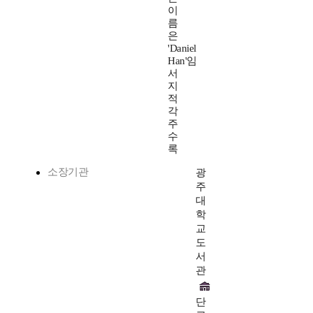
이
름
은
'Daniel
Han'임
서
지
적
각
주
수
록
소장기관
광
주
대
학
교
도
서
관
단