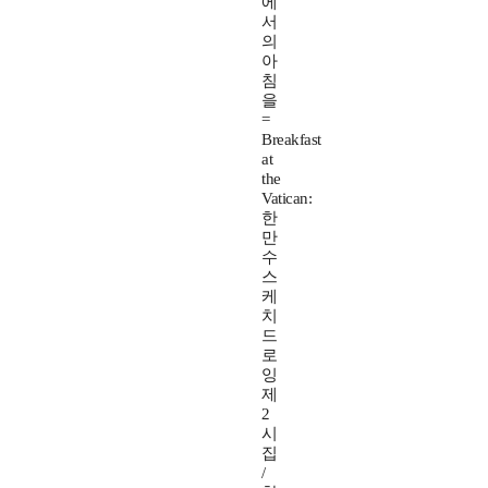
에
서
의
아
침
을
=
Breakfast
at
the
Vatican:
한
만
수
스
케
치
드
로
잉
제
2
시
집
/