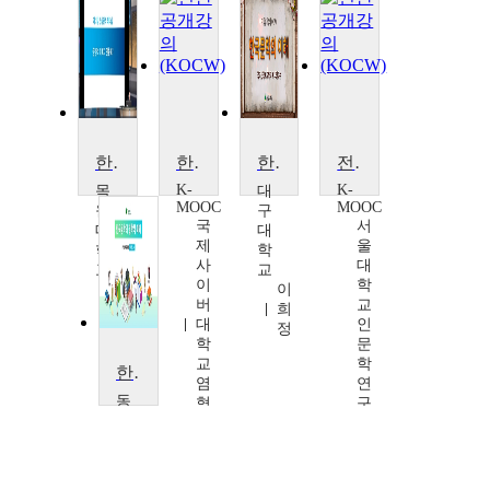
한국문학의 이해
한국문학개론
한국문학의 이해
전쟁과 한국문학
K-
K-
목
대
MOOC
MOOC
원
구
국
서
대
대
제
울
학
학
사
대
교
교
이
학
변
이
버
교
승
희
대
인
구
정
학
문
교
학
한국문학의 철학적 이해
염
연
동
형
구
명
운
원
대
한
학
국
교
어