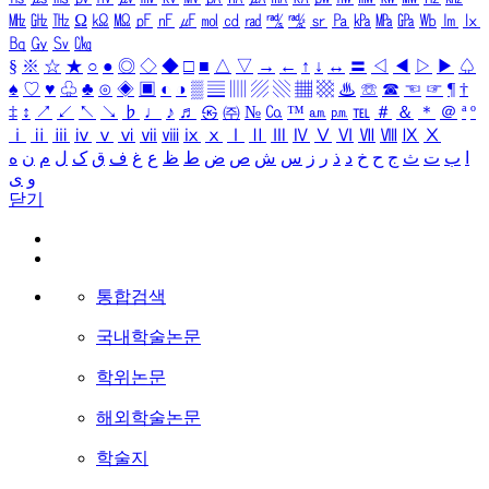
㎒
㎓
㎔
Ω
㏀
㏁
㎊
㎋
㎌
㏖
㏅
㎭
㎮
㎯
㏛
㎩
㎪
㎫
㎬
㏝
㏐
㏓
㏃
㏉
㏜
㏆
§
※
☆
★
○
●
◎
◇
◆
□
■
△
▽
→
←
↑
↓
↔
〓
◁
◀
▷
▶
♤
♠
♡
♥
♧
♣
⊙
◈
▣
◐
◑
▒
▤
▥
▨
▧
▦
▩
♨
☏
☎
☜
☞
¶
†
‡
↕
↗
↙
↖
↘
♭
♩
♪
♬
㉿
㈜
№
㏇
™
㏂
㏘
℡
＃
＆
＊
＠
ª
º
ⅰ
ⅱ
ⅲ
ⅳ
ⅴ
ⅵ
ⅶ
ⅷ
ⅸ
ⅹ
Ⅰ
Ⅱ
Ⅲ
Ⅳ
Ⅴ
Ⅵ
Ⅶ
Ⅷ
Ⅸ
Ⅹ
ا
ب
ت
ث
ج
ح
خ
د
ذ
ر
ز
س
ش
ص
ض
ط
ظ
ع
غ
ف
ق
ک
ل
م
ن
ه
و
ی
닫기
통합검색
국내학술논문
학위논문
해외학술논문
학술지