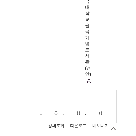
국
대
학
교
율
곡
기
념
도
서
관
(천
안)
0
0
0
상세조회
다운로드
내보내기