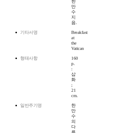
한
만
수
지
음.
기타서명
Breakfast
at
the
Vatican
형태사항
160
p.
:
삽
화
;
21
cm.
일반주기명
한
만
수
의
다
른