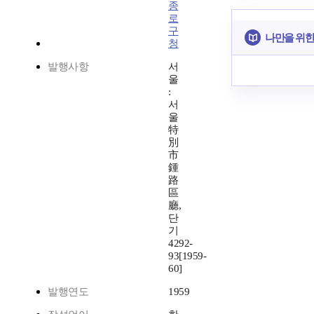
종
로
구
나만을 위한
청
발행사항
서
울
:
서
울
特
別
市
鍾
路
區
廳,
단
기
4292-
93[1959-
60]
발행연도
1959