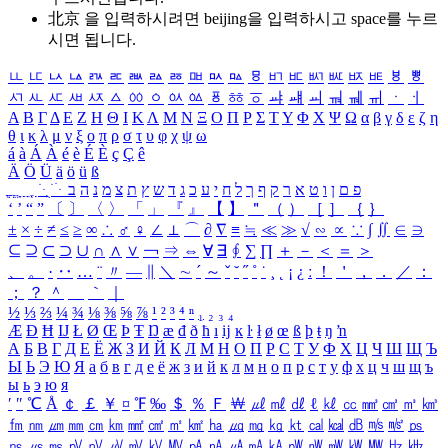
北京 을 입력하시려면
beijing
을 입력하시고 space를 누르
시면 됩니다.
ㅥ
ㅦ
ㅧ
ㅨ
ㅩ
ㅪ
ㅫ
ㅬ
ㅭ
ㅮ
ㅯ
ㅰ
ㅱ
ㅲ
ㅳ
ㅴ
ㅵ
ㅶ
ㅷ
ㅸ
ㅹ
ㅺ
ㅻ
ㅼ
ㅽ
ㅾ
ㅿ
ㆀ
ㆁ
ㆂ
ㆃ
ㆄ
ㆅ
ㆆ
ㆇ
ㆈ
ㆉ
ㆊ
ㆋ
ㆌ
ㆍ
ㆎ
Α
Β
Γ
Δ
Ε
Ζ
Η
Θ
Ι
Κ
Λ
Μ
Ν
Ξ
Ο
Π
Ρ
Σ
Τ
Υ
Φ
Χ
Ψ
Ω
α
β
γ
δ
ε
ζ
η
θ
ι
κ
λ
μ
ν
ξ
ο
π
ρ
σ
τ
υ
φ
χ
ψ
ω
á
à
Á
À
é
è
É
È
ç
Ç
ê
Ä
Ö
Ü
ä
ö
ü
ß
ְ
ֳ
ֲ
ֱ
ָ
ַ
ֵ
ֶ
ִ
ֹ
ּ
ֻ
ׂ
ׁ
ּ
ב
ה
נ
מ
צ
ת
ץ
ש
ד
ג
כ
ע
י
ח
ל
ך
ף
ק
ר
א
ט
ו
ן
ם
פ
‘
’
“
”
〔
〕
〈
〉
「
」
『
』
【
】
＂
（
）
［
］
｛
｝
±
×
÷
≠
≤
≥
∞
∴
♂
♀
∠
⊥
⌒
∂
∇
≡
≒
≪
≫
√
∽
∝
∵
∫
∬
∈
∋
⊆
⊇
⊂
⊃
∪
∩
∧
∨
￢
⇒
⇔
∀
∃
∮
∑
∏
＋
－
＜
＝
＞
、
。
·
‥
…
¨
〃
―
∥
＼
∼
´
～
ˇ
˘
˝
˚
˙
¸
˛
¡
¿
ː
！
＇
，
．
／
：
；
？
＾
＿
｀
｜
½
⅓
⅔
¼
¾
⅛
⅜
⅝
⅞
¹
²
³
⁴
ⁿ
₁
₂
₃
₄
Æ
Ð
Ħ
Ĳ
Ł
Ø
Œ
Þ
Ŧ
Ŋ
æ
đ
ð
ħ
ı
ĳ
ĸ
ŀ
ł
ø
œ
ß
þ
ŧ
ŋ
ŉ
А
Б
В
Г
Д
Е
Ё
Ж
З
И
Й
К
Л
М
Н
О
П
Р
С
Т
У
Ф
Х
Ц
Ч
Ш
Щ
Ъ
Ы
Ь
Э
Ю
Я
а
б
в
г
д
е
ё
ж
з
и
й
к
л
м
н
о
п
р
с
т
у
ф
х
ц
ч
ш
щ
ъ
ы
ь
э
ю
я
′
″
℃
Å
￠
￡
￥
¤
℉
‰
＄
％
Ｆ
￦
㎕
㎖
㎗
ℓ
㎘
㏄
㎣
㎤
㎥
㎦
㎙
㎚
㎛
㎜
㎝
㎞
㎟
㎠
㎡
㎢
㏊
㎍
㎎
㎏
㏏
㎈
㎉
㏈
㎧
㎨
㎰
㎱
㎲
㎳
㎴
㎵
㎶
㎷
㎸
㎹
㎀
㎁
㎂
㎃
㎄
㎺
㎻
㎽
㎾
㎿
㎐
㎑