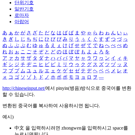
단위기호
일반기호
로마자
아랍어
あ
ぁ
か
が
さ
ざ
た
だ
な
は
ば
ぱ
ま
や
ゃ
ら
わ
ゎ
ん
い
ぃ
き
ぎ
し
じ
ち
ぢ
に
ひ
び
ぴ
み
り
う
ぅ
く
ぐ
す
ず
つ
づ
っ
ぬ
ふ
ぶ
ぷ
む
ゆ
ゅ
る
え
ぇ
け
げ
せ
ぜ
て
で
ね
へ
べ
ぺ
め
れ
お
ぉ
こ
ご
そ
ぞ
と
ど
の
ほ
ぼ
ぽ
も
よ
ょ
ろ
を
ア
ァ
カ
サ
ザ
タ
ダ
ナ
ハ
バ
パ
マ
ヤ
ャ
ラ
ワ
ヮ
ン
イ
ィ
キ
ギ
シ
ジ
チ
ヂ
ニ
ヒ
ビ
ピ
ミ
リ
ウ
ゥ
ク
グ
ス
ズ
ツ
ヅ
ッ
ヌ
フ
ブ
プ
ム
ユ
ュ
ル
エ
ェ
ケ
ゲ
セ
ゼ
テ
デ
ヘ
ベ
ペ
メ
レ
オ
ォ
コ
ゴ
ソ
ゾ
ト
ド
ノ
ホ
ボ
ポ
モ
ヨ
ョ
ロ
ヲ
―
http://chineseinput.net/
에서 pinyin(병음)방식으로 중국어를 변환
할 수 있습니다.
변환된 중국어를 복사하여 사용하시면 됩니다.
예시)
中文 을 입력하시려면
zhongwen
을 입력하시고 space를
누르시면됩니다.