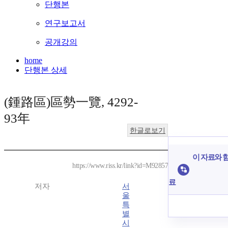
단행본
연구보고서
공개강의
home
단행본 상세
(鍾路區)區勢一覽, 4292-
93年
한글로보기
이 자료와 함
https://www.riss.kr/link?id=M92857
료
저자
서
울
특
별
시