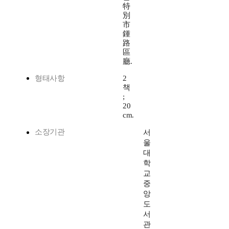
特
別
市
鍾
路
區
廳.
형태사항
2
책
;
20
cm.
소장기관
서
울
대
학
교
중
앙
도
서
관