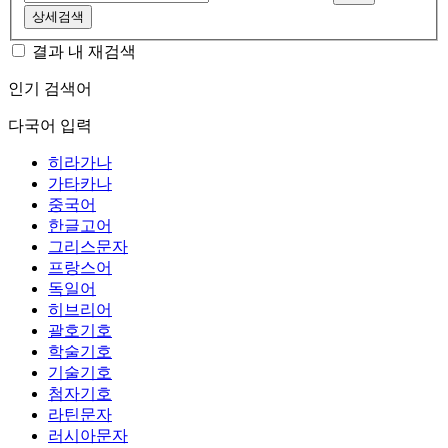
상세검색
결과 내 재검색
인기 검색어
다국어 입력
히라가나
가타카나
중국어
한글고어
그리스문자
프랑스어
독일어
히브리어
괄호기호
학술기호
기술기호
첨자기호
라틴문자
러시아문자