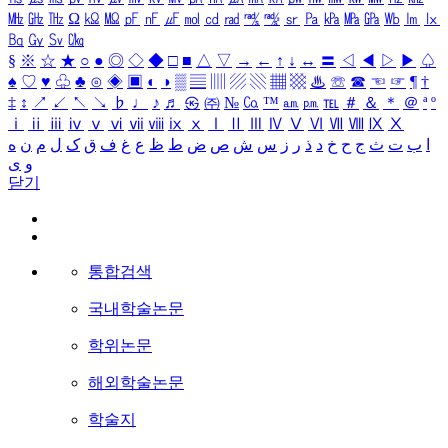
㎒
㎓
㎔
Ω
㏀
㏁
㎊
㎋
㎌
㏖
㏅
㎭
㎮
㎯
㏛
㎩
㎪
㎫
㎬
㏝
㏐
㏓
㏃
㏉
㏜
㏆
§
※
☆
★
○
●
◎
◇
◆
□
■
△
▽
→
←
↑
↓
↔
〓
◁
◀
▷
▶
♤
♠
♡
♥
♧
♣
⊙
◈
▣
◐
◑
▒
▤
▥
▨
▧
▦
▩
♨
☏
☎
☜
☞
¶
†
‡
↕
↗
↙
↖
↘
♭
♩
♪
♬
㉿
㈜
№
㏇
™
㏂
㏘
℡
＃
＆
＊
＠
ª
º
ⅰ
ⅱ
ⅲ
ⅳ
ⅴ
ⅵ
ⅶ
ⅷ
ⅸ
ⅹ
Ⅰ
Ⅱ
Ⅲ
Ⅳ
Ⅴ
Ⅵ
Ⅶ
Ⅷ
Ⅸ
Ⅹ
ا
ب
ت
ث
ج
ح
خ
د
ذ
ر
ز
س
ش
ص
ض
ط
ظ
ع
غ
ف
ق
ک
ل
م
ن
ه
و
ی
닫기
통합검색
국내학술논문
학위논문
해외학술논문
학술지