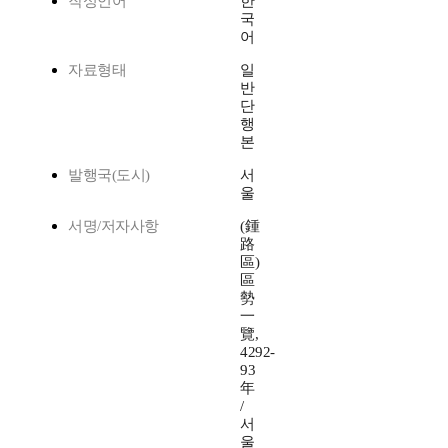
작성언어
한
국
어
자료형태
일
반
단
행
본
발행국(도시)
서
울
서명/저자사항
(鍾
路
區)
區
勢
一
覽,
4292-
93
年
/
서
울