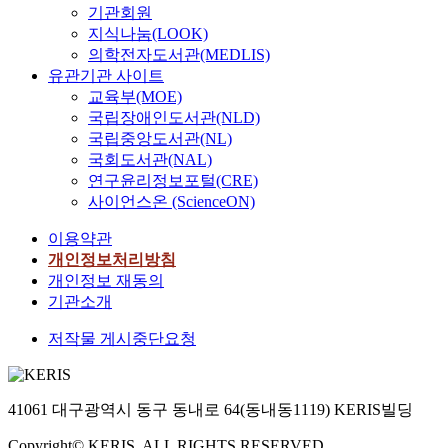
기관회원
지식나눔(LOOK)
의학전자도서관(MEDLIS)
유관기관 사이트
교육부(MOE)
국립장애인도서관(NLD)
국립중앙도서관(NL)
국회도서관(NAL)
연구윤리정보포털(CRE)
사이언스온 (ScienceON)
이용약관
개인정보처리방침
개인정보 재동의
기관소개
저작물 게시중단요청
41061 대구광역시 동구 동내로 64(동내동1119) KERIS빌딩
Copyright© KERIS. ALL RIGHTS RESERVED