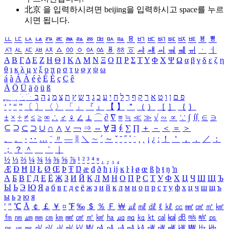
北京 을 입력하시려면
beijing
을 입력하시고 space를 누르
시면 됩니다.
ㅥ
ㅦ
ㅧ
ㅨ
ㅩ
ㅪ
ㅫ
ㅬ
ㅭ
ㅮ
ㅯ
ㅰ
ㅱ
ㅲ
ㅳ
ㅴ
ㅵ
ㅶ
ㅷ
ㅸ
ㅹ
ㅺ
ㅻ
ㅼ
ㅽ
ㅾ
ㅿ
ㆀ
ㆁ
ㆂ
ㆃ
ㆄ
ㆅ
ㆆ
ㆇ
ㆈ
ㆉ
ㆊ
ㆋ
ㆌ
ㆍ
ㆎ
Α
Β
Γ
Δ
Ε
Ζ
Η
Θ
Ι
Κ
Λ
Μ
Ν
Ξ
Ο
Π
Ρ
Σ
Τ
Υ
Φ
Χ
Ψ
Ω
α
β
γ
δ
ε
ζ
η
θ
ι
κ
λ
μ
ν
ξ
ο
π
ρ
σ
τ
υ
φ
χ
ψ
ω
á
à
Á
À
é
è
É
È
ç
Ç
ê
Ä
Ö
Ü
ä
ö
ü
ß
ְ
ֳ
ֲ
ֱ
ָ
ַ
ֵ
ֶ
ִ
ֹ
ּ
ֻ
ׂ
ׁ
ּ
ב
ה
נ
מ
צ
ת
ץ
ש
ד
ג
כ
ע
י
ח
ל
ך
ף
ק
ר
א
ט
ו
ן
ם
פ
‘
’
“
”
〔
〕
〈
〉
「
」
『
』
【
】
＂
（
）
［
］
｛
｝
±
×
÷
≠
≤
≥
∞
∴
♂
♀
∠
⊥
⌒
∂
∇
≡
≒
≪
≫
√
∽
∝
∵
∫
∬
∈
∋
⊆
⊇
⊂
⊃
∪
∩
∧
∨
￢
⇒
⇔
∀
∃
∮
∑
∏
＋
－
＜
＝
＞
、
。
·
‥
…
¨
〃
―
∥
＼
∼
´
～
ˇ
˘
˝
˚
˙
¸
˛
¡
¿
ː
！
＇
，
．
／
：
；
？
＾
＿
｀
｜
½
⅓
⅔
¼
¾
⅛
⅜
⅝
⅞
¹
²
³
⁴
ⁿ
₁
₂
₃
₄
Æ
Ð
Ħ
Ĳ
Ł
Ø
Œ
Þ
Ŧ
Ŋ
æ
đ
ð
ħ
ı
ĳ
ĸ
ŀ
ł
ø
œ
ß
þ
ŧ
ŋ
ŉ
А
Б
В
Г
Д
Е
Ё
Ж
З
И
Й
К
Л
М
Н
О
П
Р
С
Т
У
Ф
Х
Ц
Ч
Ш
Щ
Ъ
Ы
Ь
Э
Ю
Я
а
б
в
г
д
е
ё
ж
з
и
й
к
л
м
н
о
п
р
с
т
у
ф
х
ц
ч
ш
щ
ъ
ы
ь
э
ю
я
′
″
℃
Å
￠
￡
￥
¤
℉
‰
＄
％
Ｆ
￦
㎕
㎖
㎗
ℓ
㎘
㏄
㎣
㎤
㎥
㎦
㎙
㎚
㎛
㎜
㎝
㎞
㎟
㎠
㎡
㎢
㏊
㎍
㎎
㎏
㏏
㎈
㎉
㏈
㎧
㎨
㎰
㎱
㎲
㎳
㎴
㎵
㎶
㎷
㎸
㎹
㎀
㎁
㎂
㎃
㎄
㎺
㎻
㎽
㎾
㎿
㎐
㎑