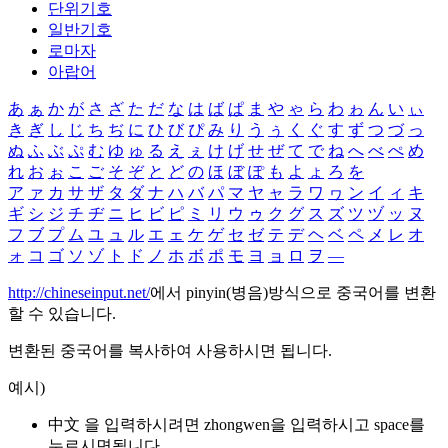
단위기호
일반기호
로마자
아랍어
あ
ぁ
か
が
さ
ざ
た
だ
な
は
ば
ぱ
ま
や
ゃ
ら
わ
ゎ
ん
い
ぃ
き
ぎ
し
じ
ち
ぢ
に
ひ
び
ぴ
み
り
う
ぅ
く
ぐ
す
ず
つ
づ
っ
ぬ
ふ
ぶ
ぷ
む
ゆ
ゅ
る
え
ぇ
け
げ
せ
ぜ
て
で
ね
へ
べ
ぺ
め
れ
お
ぉ
こ
ご
そ
ぞ
と
ど
の
ほ
ぼ
ぽ
も
よ
ょ
ろ
を
ア
ァ
カ
サ
ザ
タ
ダ
ナ
ハ
バ
パ
マ
ヤ
ャ
ラ
ワ
ヮ
ン
イ
ィ
キ
ギ
シ
ジ
チ
ヂ
ニ
ヒ
ビ
ピ
ミ
リ
ウ
ゥ
ク
グ
ス
ズ
ツ
ヅ
ッ
ヌ
フ
ブ
プ
ム
ユ
ュ
ル
エ
ェ
ケ
ゲ
セ
ゼ
テ
デ
ヘ
ベ
ペ
メ
レ
オ
ォ
コ
ゴ
ソ
ゾ
ト
ド
ノ
ホ
ボ
ポ
モ
ヨ
ョ
ロ
ヲ
―
http://chineseinput.net/
에서 pinyin(병음)방식으로 중국어를 변환
할 수 있습니다.
변환된 중국어를 복사하여 사용하시면 됩니다.
예시)
中文 을 입력하시려면
zhongwen
을 입력하시고 space를
누르시면됩니다.