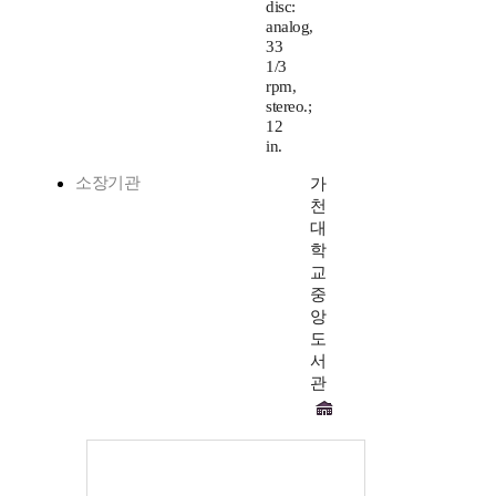
disc:
analog,
33
1/3
rpm,
stereo.;
12
in.
소장기관
가
천
대
학
교
중
앙
도
서
관