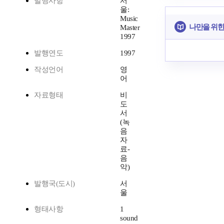
발행사항
서
울:
Music
나만을 위한
Master
1997
발행연도
1997
작성언어
영
어
자료형태
비
도
서
(녹
음
자
료-
음
악)
발행국(도시)
서
울
형태사항
1
sound