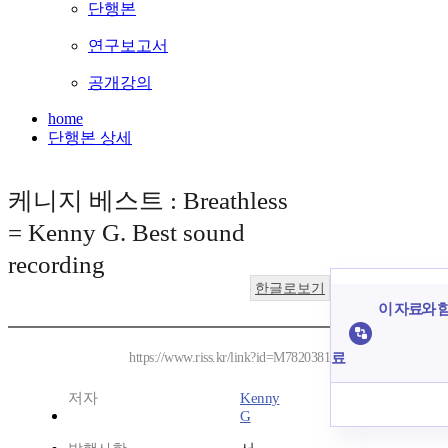
단행본
연구보고서
공개강의
home
단행본 상세
케니지 베스트 : Breathless
= Kenny G. Best sound
recording
한글로보기
이 자료와 함
료
https://www.riss.kr/link?id=M7820381
저자
Kenny
G