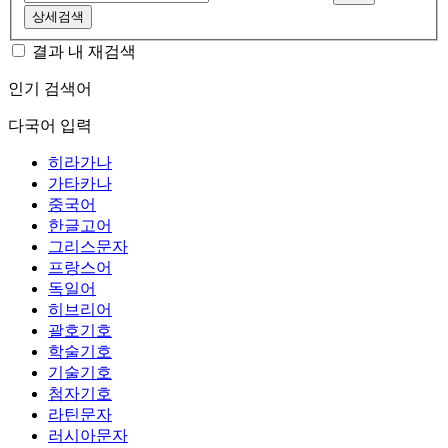
상세검색
결과 내 재검색
인기 검색어
다국어 입력
히라가나
가타카나
중국어
한글고어
그리스문자
프랑스어
독일어
히브리어
괄호기호
학술기호
기술기호
첨자기호
라틴문자
러시아문자