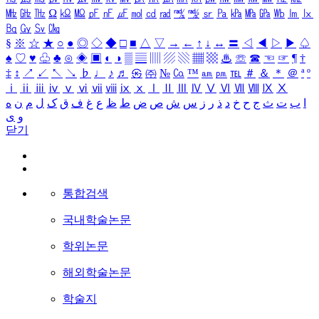
㎒
㎓
㎔
Ω
㏀
㏁
㎊
㎋
㎌
㏖
㏅
㎭
㎮
㎯
㏛
㎩
㎪
㎫
㎬
㏝
㏐
㏓
㏃
㏉
㏜
㏆
§
※
☆
★
○
●
◎
◇
◆
□
■
△
▽
→
←
↑
↓
↔
〓
◁
◀
▷
▶
♤
♠
♡
♥
♧
♣
⊙
◈
▣
◐
◑
▒
▤
▥
▨
▧
▦
▩
♨
☏
☎
☜
☞
¶
†
‡
↕
↗
↙
↖
↘
♭
♩
♪
♬
㉿
㈜
№
㏇
™
㏂
㏘
℡
＃
＆
＊
＠
ª
º
ⅰ
ⅱ
ⅲ
ⅳ
ⅴ
ⅵ
ⅶ
ⅷ
ⅸ
ⅹ
Ⅰ
Ⅱ
Ⅲ
Ⅳ
Ⅴ
Ⅵ
Ⅶ
Ⅷ
Ⅸ
Ⅹ
ا
ب
ت
ث
ج
ح
خ
د
ذ
ر
ز
س
ش
ص
ض
ط
ظ
ع
غ
ف
ق
ک
ل
م
ن
ه
و
ی
닫기
통합검색
국내학술논문
학위논문
해외학술논문
학술지