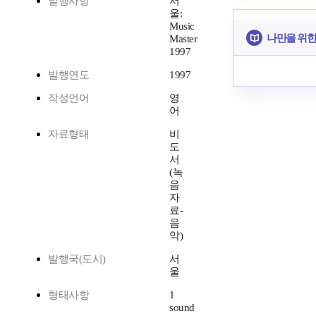
발행사항
서
울:
Music
나만을 위한
Master
1997
발행연도
1997
작성언어
영
어
자료형태
비
도
서
(녹
음
자
료-
음
악)
발행국(도시)
서
울
형태사항
1
sound