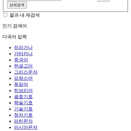
상세검색
결과 내 재검색
인기 검색어
다국어 입력
히라가나
가타카나
중국어
한글고어
그리스문자
프랑스어
독일어
히브리어
괄호기호
학술기호
기술기호
첨자기호
라틴문자
러시아문자