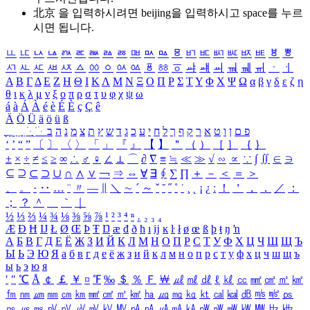
北京 을 입력하시려면
beijing
을 입력하시고 space를 누르
시면 됩니다.
ㅥ
ㅦ
ㅧ
ㅨ
ㅩ
ㅪ
ㅫ
ㅬ
ㅭ
ㅮ
ㅯ
ㅰ
ㅱ
ㅲ
ㅳ
ㅴ
ㅵ
ㅶ
ㅷ
ㅸ
ㅹ
ㅺ
ㅻ
ㅼ
ㅽ
ㅾ
ㅿ
ㆀ
ㆁ
ㆂ
ㆃ
ㆄ
ㆅ
ㆆ
ㆇ
ㆈ
ㆉ
ㆊ
ㆋ
ㆌ
ㆍ
ㆎ
Α
Β
Γ
Δ
Ε
Ζ
Η
Θ
Ι
Κ
Λ
Μ
Ν
Ξ
Ο
Π
Ρ
Σ
Τ
Υ
Φ
Χ
Ψ
Ω
α
β
γ
δ
ε
ζ
η
θ
ι
κ
λ
μ
ν
ξ
ο
π
ρ
σ
τ
υ
φ
χ
ψ
ω
á
à
Á
À
é
è
É
È
ç
Ç
ê
Ä
Ö
Ü
ä
ö
ü
ß
ְ
ֳ
ֲ
ֱ
ָ
ַ
ֵ
ֶ
ִ
ֹ
ּ
ֻ
ׂ
ׁ
ּ
ב
ה
נ
מ
צ
ת
ץ
ש
ד
ג
כ
ע
י
ח
ל
ך
ף
ק
ר
א
ט
ו
ן
ם
פ
‘
’
“
”
〔
〕
〈
〉
「
」
『
』
【
】
＂
（
）
［
］
｛
｝
±
×
÷
≠
≤
≥
∞
∴
♂
♀
∠
⊥
⌒
∂
∇
≡
≒
≪
≫
√
∽
∝
∵
∫
∬
∈
∋
⊆
⊇
⊂
⊃
∪
∩
∧
∨
￢
⇒
⇔
∀
∃
∮
∑
∏
＋
－
＜
＝
＞
、
。
·
‥
…
¨
〃
―
∥
＼
∼
´
～
ˇ
˘
˝
˚
˙
¸
˛
¡
¿
ː
！
＇
，
．
／
：
；
？
＾
＿
｀
｜
½
⅓
⅔
¼
¾
⅛
⅜
⅝
⅞
¹
²
³
⁴
ⁿ
₁
₂
₃
₄
Æ
Ð
Ħ
Ĳ
Ł
Ø
Œ
Þ
Ŧ
Ŋ
æ
đ
ð
ħ
ı
ĳ
ĸ
ŀ
ł
ø
œ
ß
þ
ŧ
ŋ
ŉ
А
Б
В
Г
Д
Е
Ё
Ж
З
И
Й
К
Л
М
Н
О
П
Р
С
Т
У
Ф
Х
Ц
Ч
Ш
Щ
Ъ
Ы
Ь
Э
Ю
Я
а
б
в
г
д
е
ё
ж
з
и
й
к
л
м
н
о
п
р
с
т
у
ф
х
ц
ч
ш
щ
ъ
ы
ь
э
ю
я
′
″
℃
Å
￠
￡
￥
¤
℉
‰
＄
％
Ｆ
￦
㎕
㎖
㎗
ℓ
㎘
㏄
㎣
㎤
㎥
㎦
㎙
㎚
㎛
㎜
㎝
㎞
㎟
㎠
㎡
㎢
㏊
㎍
㎎
㎏
㏏
㎈
㎉
㏈
㎧
㎨
㎰
㎱
㎲
㎳
㎴
㎵
㎶
㎷
㎸
㎹
㎀
㎁
㎂
㎃
㎄
㎺
㎻
㎽
㎾
㎿
㎐
㎑