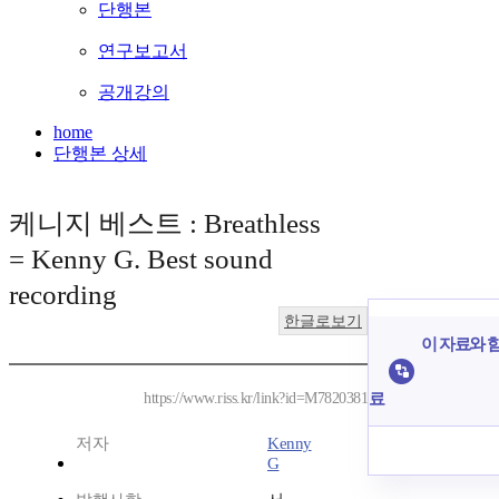
단행본
연구보고서
공개강의
home
단행본 상세
케니지 베스트 : Breathless
= Kenny G. Best sound
recording
한글로보기
이 자료와 함
료
https://www.riss.kr/link?id=M7820381
저자
Kenny
G