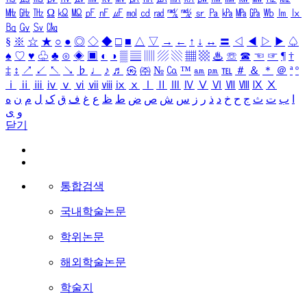
㎒
㎓
㎔
Ω
㏀
㏁
㎊
㎋
㎌
㏖
㏅
㎭
㎮
㎯
㏛
㎩
㎪
㎫
㎬
㏝
㏐
㏓
㏃
㏉
㏜
㏆
§
※
☆
★
○
●
◎
◇
◆
□
■
△
▽
→
←
↑
↓
↔
〓
◁
◀
▷
▶
♤
♠
♡
♥
♧
♣
⊙
◈
▣
◐
◑
▒
▤
▥
▨
▧
▦
▩
♨
☏
☎
☜
☞
¶
†
‡
↕
↗
↙
↖
↘
♭
♩
♪
♬
㉿
㈜
№
㏇
™
㏂
㏘
℡
＃
＆
＊
＠
ª
º
ⅰ
ⅱ
ⅲ
ⅳ
ⅴ
ⅵ
ⅶ
ⅷ
ⅸ
ⅹ
Ⅰ
Ⅱ
Ⅲ
Ⅳ
Ⅴ
Ⅵ
Ⅶ
Ⅷ
Ⅸ
Ⅹ
ا
ب
ت
ث
ج
ح
خ
د
ذ
ر
ز
س
ش
ص
ض
ط
ظ
ع
غ
ف
ق
ک
ل
م
ن
ه
و
ی
닫기
통합검색
국내학술논문
학위논문
해외학술논문
학술지