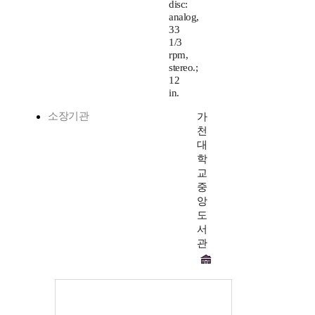
disc:
analog,
33
1/3
rpm,
stereo.;
12
in.
소장기관
가
천
대
학
교
중
앙
도
서
관