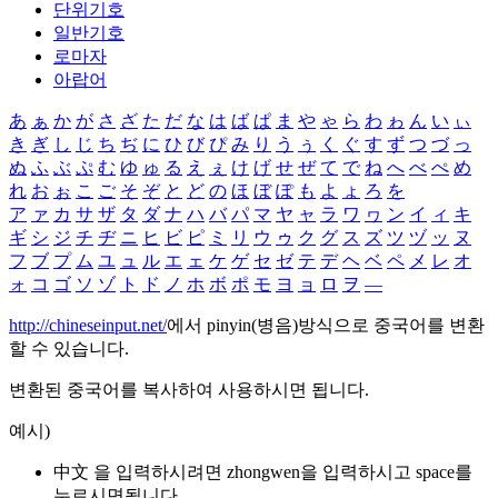
단위기호
일반기호
로마자
아랍어
あ
ぁ
か
が
さ
ざ
た
だ
な
は
ば
ぱ
ま
や
ゃ
ら
わ
ゎ
ん
い
ぃ
き
ぎ
し
じ
ち
ぢ
に
ひ
び
ぴ
み
り
う
ぅ
く
ぐ
す
ず
つ
づ
っ
ぬ
ふ
ぶ
ぷ
む
ゆ
ゅ
る
え
ぇ
け
げ
せ
ぜ
て
で
ね
へ
べ
ぺ
め
れ
お
ぉ
こ
ご
そ
ぞ
と
ど
の
ほ
ぼ
ぽ
も
よ
ょ
ろ
を
ア
ァ
カ
サ
ザ
タ
ダ
ナ
ハ
バ
パ
マ
ヤ
ャ
ラ
ワ
ヮ
ン
イ
ィ
キ
ギ
シ
ジ
チ
ヂ
ニ
ヒ
ビ
ピ
ミ
リ
ウ
ゥ
ク
グ
ス
ズ
ツ
ヅ
ッ
ヌ
フ
ブ
プ
ム
ユ
ュ
ル
エ
ェ
ケ
ゲ
セ
ゼ
テ
デ
ヘ
ベ
ペ
メ
レ
オ
ォ
コ
ゴ
ソ
ゾ
ト
ド
ノ
ホ
ボ
ポ
モ
ヨ
ョ
ロ
ヲ
―
http://chineseinput.net/
에서 pinyin(병음)방식으로 중국어를 변환
할 수 있습니다.
변환된 중국어를 복사하여 사용하시면 됩니다.
예시)
中文 을 입력하시려면
zhongwen
을 입력하시고 space를
누르시면됩니다.