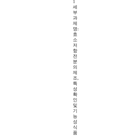
1
세
부
과
제
명:
효
소
저
항
전
분
의
제
조,
특
성
확
인
및
기
능
성
식
품