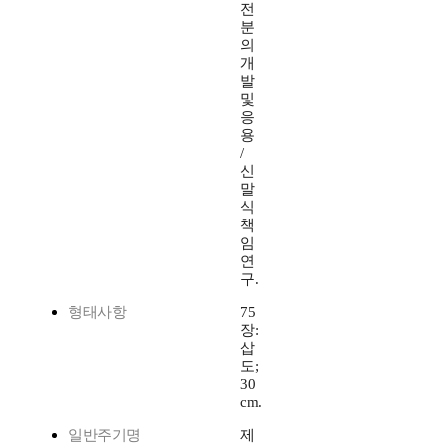
전
분
의
개
발
및
응
용
/
신
말
식
책
임
연
구.
형태사항
75
장:
삽
도;
30
cm.
일반주기명
제