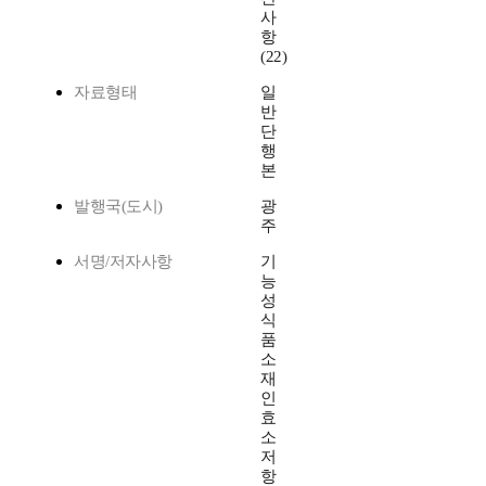
사
항
(22)
자료형태
일
반
단
행
본
발행국(도시)
광
주
서명/저자사항
기
능
성
식
품
소
재
인
효
소
저
항