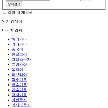
상세검색
결과 내 재검색
인기 검색어
다국어 입력
히라가나
가타카나
중국어
한글고어
그리스문자
프랑스어
독일어
히브리어
괄호기호
학술기호
기술기호
첨자기호
라틴문자
러시아문자