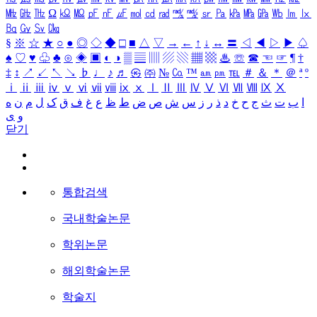
㎒
㎓
㎔
Ω
㏀
㏁
㎊
㎋
㎌
㏖
㏅
㎭
㎮
㎯
㏛
㎩
㎪
㎫
㎬
㏝
㏐
㏓
㏃
㏉
㏜
㏆
§
※
☆
★
○
●
◎
◇
◆
□
■
△
▽
→
←
↑
↓
↔
〓
◁
◀
▷
▶
♤
♠
♡
♥
♧
♣
⊙
◈
▣
◐
◑
▒
▤
▥
▨
▧
▦
▩
♨
☏
☎
☜
☞
¶
†
‡
↕
↗
↙
↖
↘
♭
♩
♪
♬
㉿
㈜
№
㏇
™
㏂
㏘
℡
＃
＆
＊
＠
ª
º
ⅰ
ⅱ
ⅲ
ⅳ
ⅴ
ⅵ
ⅶ
ⅷ
ⅸ
ⅹ
Ⅰ
Ⅱ
Ⅲ
Ⅳ
Ⅴ
Ⅵ
Ⅶ
Ⅷ
Ⅸ
Ⅹ
ا
ب
ت
ث
ج
ح
خ
د
ذ
ر
ز
س
ش
ص
ض
ط
ظ
ع
غ
ف
ق
ک
ل
م
ن
ه
و
ی
닫기
통합검색
국내학술논문
학위논문
해외학술논문
학술지