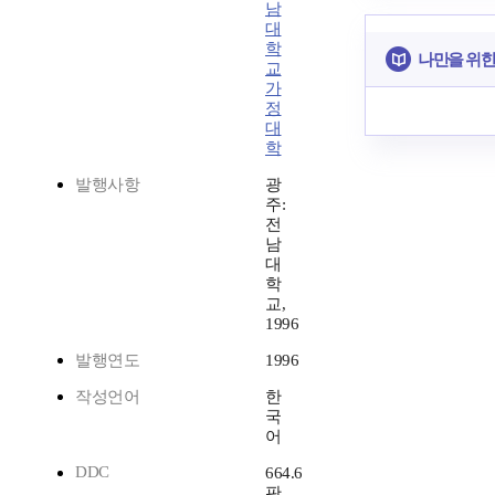
남
대
학
나만을 위한
교
가
정
대
학
발행사항
광
주:
전
남
대
학
교,
1996
발행연도
1996
작성언어
한
국
어
DDC
664.6
판