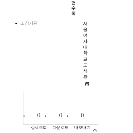
헌
수
록
소장기관
서
울
여
자
대
학
교
도
서
관
0
0
0
상세조회
다운로드
내보내기