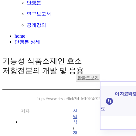
단행본
연구보고서
공개강의
home
단행본 상세
기능성 식품소재인 효소
저항전분의 개발 및 응용
한글로보기
이 자료와 함
https://www.riss.kr/link?id=M10704092
료
저자
신
말
식
;
전