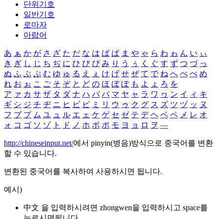
단위기호
일반기호
로마자
아랍어
あ
ぁ
か
が
さ
ざ
た
だ
な
は
ば
ぱ
ま
や
ゃ
ら
わ
ゎ
ん
い
ぃ
き
ぎ
し
じ
ち
ぢ
に
ひ
び
ぴ
み
り
う
ぅ
く
ぐ
す
ず
つ
づ
っ
ぬ
ふ
ぶ
ぷ
む
ゆ
ゅ
る
え
ぇ
け
げ
せ
ぜ
て
で
ね
へ
べ
ぺ
め
れ
お
ぉ
こ
ご
そ
ぞ
と
ど
の
ほ
ぼ
ぽ
も
よ
ょ
ろ
を
ア
ァ
カ
サ
ザ
タ
ダ
ナ
ハ
バ
パ
マ
ヤ
ャ
ラ
ワ
ヮ
ン
イ
ィ
キ
ギ
シ
ジ
チ
ヂ
ニ
ヒ
ビ
ピ
ミ
リ
ウ
ゥ
ク
グ
ス
ズ
ツ
ヅ
ッ
ヌ
フ
ブ
プ
ム
ユ
ュ
ル
エ
ェ
ケ
ゲ
セ
ゼ
テ
デ
ヘ
ベ
ペ
メ
レ
オ
ォ
コ
ゴ
ソ
ゾ
ト
ド
ノ
ホ
ボ
ポ
モ
ヨ
ョ
ロ
ヲ
―
http://chineseinput.net/
에서 pinyin(병음)방식으로 중국어를 변환
할 수 있습니다.
변환된 중국어를 복사하여 사용하시면 됩니다.
예시)
中文 을 입력하시려면
zhongwen
을 입력하시고 space를
누르시면됩니다.