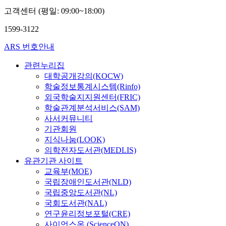
고객센터 (평일: 09:00~18:00)
1599-3122
ARS 번호안내
관련누리집
대학공개강의(KOCW)
학술정보통계시스템(Rinfo)
외국학술지지원센터(FRIC)
학술관계분석서비스(SAM)
사서커뮤니티
기관회원
지식나눔(LOOK)
의학전자도서관(MEDLIS)
유관기관 사이트
교육부(MOE)
국립장애인도서관(NLD)
국립중앙도서관(NL)
국회도서관(NAL)
연구윤리정보포털(CRE)
사이언스온 (ScienceON)