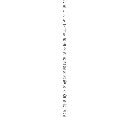
개
발
제
2
세
부
과
제
명:
효
소
저
항
전
분
의
영
양
생
리
활
성
참
고
문