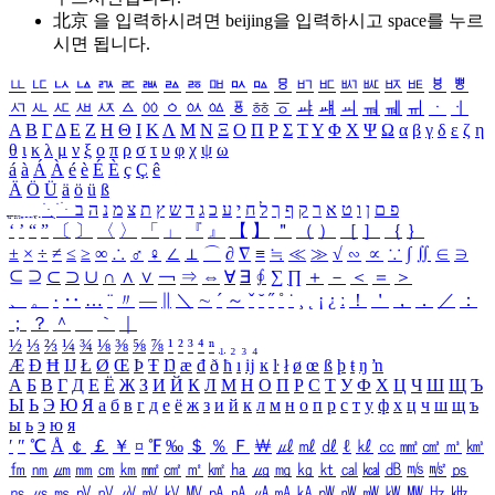
北京 을 입력하시려면
beijing
을 입력하시고 space를 누르
시면 됩니다.
ㅥ
ㅦ
ㅧ
ㅨ
ㅩ
ㅪ
ㅫ
ㅬ
ㅭ
ㅮ
ㅯ
ㅰ
ㅱ
ㅲ
ㅳ
ㅴ
ㅵ
ㅶ
ㅷ
ㅸ
ㅹ
ㅺ
ㅻ
ㅼ
ㅽ
ㅾ
ㅿ
ㆀ
ㆁ
ㆂ
ㆃ
ㆄ
ㆅ
ㆆ
ㆇ
ㆈ
ㆉ
ㆊ
ㆋ
ㆌ
ㆍ
ㆎ
Α
Β
Γ
Δ
Ε
Ζ
Η
Θ
Ι
Κ
Λ
Μ
Ν
Ξ
Ο
Π
Ρ
Σ
Τ
Υ
Φ
Χ
Ψ
Ω
α
β
γ
δ
ε
ζ
η
θ
ι
κ
λ
μ
ν
ξ
ο
π
ρ
σ
τ
υ
φ
χ
ψ
ω
á
à
Á
À
é
è
É
È
ç
Ç
ê
Ä
Ö
Ü
ä
ö
ü
ß
ְ
ֳ
ֲ
ֱ
ָ
ַ
ֵ
ֶ
ִ
ֹ
ּ
ֻ
ׂ
ׁ
ּ
ב
ה
נ
מ
צ
ת
ץ
ש
ד
ג
כ
ע
י
ח
ל
ך
ף
ק
ר
א
ט
ו
ן
ם
פ
‘
’
“
”
〔
〕
〈
〉
「
」
『
』
【
】
＂
（
）
［
］
｛
｝
±
×
÷
≠
≤
≥
∞
∴
♂
♀
∠
⊥
⌒
∂
∇
≡
≒
≪
≫
√
∽
∝
∵
∫
∬
∈
∋
⊆
⊇
⊂
⊃
∪
∩
∧
∨
￢
⇒
⇔
∀
∃
∮
∑
∏
＋
－
＜
＝
＞
、
。
·
‥
…
¨
〃
―
∥
＼
∼
´
～
ˇ
˘
˝
˚
˙
¸
˛
¡
¿
ː
！
＇
，
．
／
：
；
？
＾
＿
｀
｜
½
⅓
⅔
¼
¾
⅛
⅜
⅝
⅞
¹
²
³
⁴
ⁿ
₁
₂
₃
₄
Æ
Ð
Ħ
Ĳ
Ł
Ø
Œ
Þ
Ŧ
Ŋ
æ
đ
ð
ħ
ı
ĳ
ĸ
ŀ
ł
ø
œ
ß
þ
ŧ
ŋ
ŉ
А
Б
В
Г
Д
Е
Ё
Ж
З
И
Й
К
Л
М
Н
О
П
Р
С
Т
У
Ф
Х
Ц
Ч
Ш
Щ
Ъ
Ы
Ь
Э
Ю
Я
а
б
в
г
д
е
ё
ж
з
и
й
к
л
м
н
о
п
р
с
т
у
ф
х
ц
ч
ш
щ
ъ
ы
ь
э
ю
я
′
″
℃
Å
￠
￡
￥
¤
℉
‰
＄
％
Ｆ
￦
㎕
㎖
㎗
ℓ
㎘
㏄
㎣
㎤
㎥
㎦
㎙
㎚
㎛
㎜
㎝
㎞
㎟
㎠
㎡
㎢
㏊
㎍
㎎
㎏
㏏
㎈
㎉
㏈
㎧
㎨
㎰
㎱
㎲
㎳
㎴
㎵
㎶
㎷
㎸
㎹
㎀
㎁
㎂
㎃
㎄
㎺
㎻
㎽
㎾
㎿
㎐
㎑