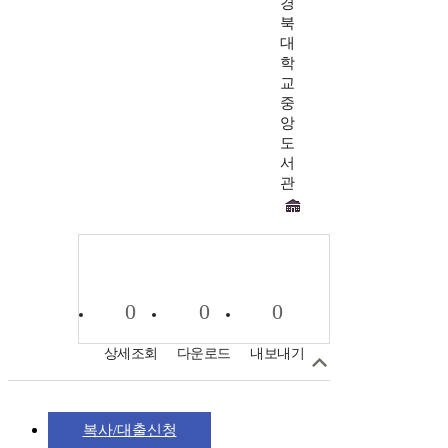
경
북
대
학
교
중
앙
도
서
관
0
0
0
상세조회
다운로드
내보내기
복사/대출신청