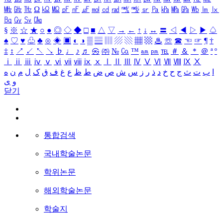
㎒
㎓
㎔
Ω
㏀
㏁
㎊
㎋
㎌
㏖
㏅
㎭
㎮
㎯
㏛
㎩
㎪
㎫
㎬
㏝
㏐
㏓
㏃
㏉
㏜
㏆
§
※
☆
★
○
●
◎
◇
◆
□
■
△
▽
→
←
↑
↓
↔
〓
◁
◀
▷
▶
♤
♠
♡
♥
♧
♣
⊙
◈
▣
◐
◑
▒
▤
▥
▨
▧
▦
▩
♨
☏
☎
☜
☞
¶
†
‡
↕
↗
↙
↖
↘
♭
♩
♪
♬
㉿
㈜
№
㏇
™
㏂
㏘
℡
＃
＆
＊
＠
ª
º
ⅰ
ⅱ
ⅲ
ⅳ
ⅴ
ⅵ
ⅶ
ⅷ
ⅸ
ⅹ
Ⅰ
Ⅱ
Ⅲ
Ⅳ
Ⅴ
Ⅵ
Ⅶ
Ⅷ
Ⅸ
Ⅹ
ا
ب
ت
ث
ج
ح
خ
د
ذ
ر
ز
س
ش
ص
ض
ط
ظ
ع
غ
ف
ق
ک
ل
م
ن
ه
و
ی
닫기
통합검색
국내학술논문
학위논문
해외학술논문
학술지