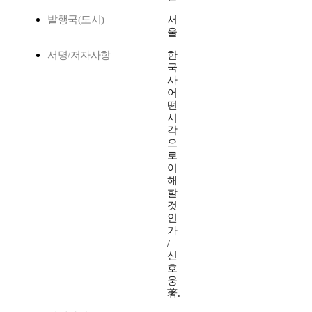
발행국(도시)
서
울
서명/저자사항
한
국
사
어
떤
시
각
으
로
이
해
할
것
인
가
/
신
호
웅
著.