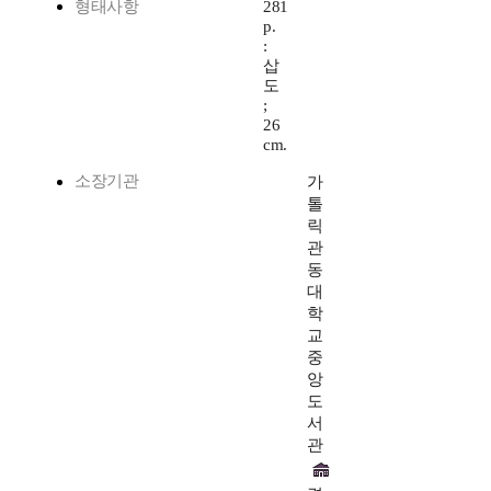
형태사항
281
p.
:
삽
도
;
26
cm.
소장기관
가
톨
릭
관
동
대
학
교
중
앙
도
서
관