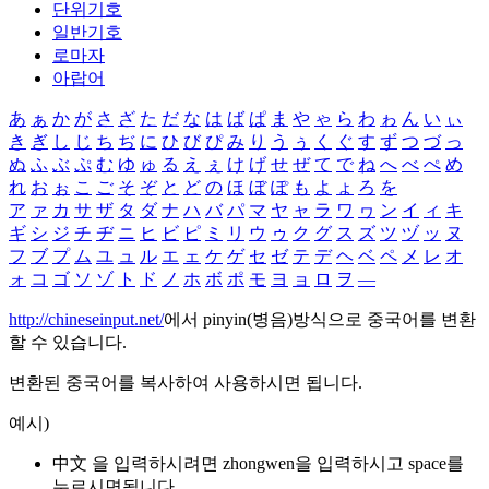
단위기호
일반기호
로마자
아랍어
あ
ぁ
か
が
さ
ざ
た
だ
な
は
ば
ぱ
ま
や
ゃ
ら
わ
ゎ
ん
い
ぃ
き
ぎ
し
じ
ち
ぢ
に
ひ
び
ぴ
み
り
う
ぅ
く
ぐ
す
ず
つ
づ
っ
ぬ
ふ
ぶ
ぷ
む
ゆ
ゅ
る
え
ぇ
け
げ
せ
ぜ
て
で
ね
へ
べ
ぺ
め
れ
お
ぉ
こ
ご
そ
ぞ
と
ど
の
ほ
ぼ
ぽ
も
よ
ょ
ろ
を
ア
ァ
カ
サ
ザ
タ
ダ
ナ
ハ
バ
パ
マ
ヤ
ャ
ラ
ワ
ヮ
ン
イ
ィ
キ
ギ
シ
ジ
チ
ヂ
ニ
ヒ
ビ
ピ
ミ
リ
ウ
ゥ
ク
グ
ス
ズ
ツ
ヅ
ッ
ヌ
フ
ブ
プ
ム
ユ
ュ
ル
エ
ェ
ケ
ゲ
セ
ゼ
テ
デ
ヘ
ベ
ペ
メ
レ
オ
ォ
コ
ゴ
ソ
ゾ
ト
ド
ノ
ホ
ボ
ポ
モ
ヨ
ョ
ロ
ヲ
―
http://chineseinput.net/
에서 pinyin(병음)방식으로 중국어를 변환
할 수 있습니다.
변환된 중국어를 복사하여 사용하시면 됩니다.
예시)
中文 을 입력하시려면
zhongwen
을 입력하시고 space를
누르시면됩니다.