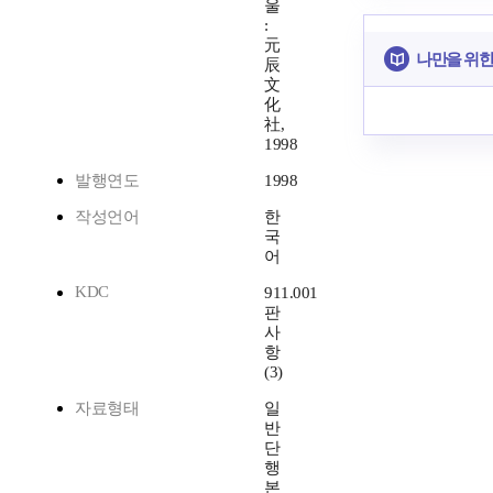
울
:
元
나만을 위한
辰
文
化
社,
1998
발행연도
1998
작성언어
한
국
어
KDC
911.001
판
사
항
(3)
자료형태
일
반
단
행
본