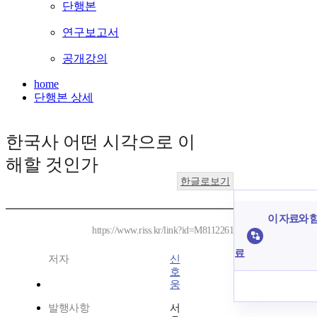
단행본
연구보고서
공개강의
home
단행본 상세
한국사 어떤 시각으로 이
해할 것인가
한글로보기
이 자료와 함
https://www.riss.kr/link?id=M8112261
료
저자
신
호
웅
발행사항
서