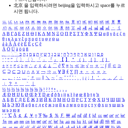
北京 을 입력하시려면
beijing
을 입력하시고 space를 누르
시면 됩니다.
ㅥ
ㅦ
ㅧ
ㅨ
ㅩ
ㅪ
ㅫ
ㅬ
ㅭ
ㅮ
ㅯ
ㅰ
ㅱ
ㅲ
ㅳ
ㅴ
ㅵ
ㅶ
ㅷ
ㅸ
ㅹ
ㅺ
ㅻ
ㅼ
ㅽ
ㅾ
ㅿ
ㆀ
ㆁ
ㆂ
ㆃ
ㆄ
ㆅ
ㆆ
ㆇ
ㆈ
ㆉ
ㆊ
ㆋ
ㆌ
ㆍ
ㆎ
Α
Β
Γ
Δ
Ε
Ζ
Η
Θ
Ι
Κ
Λ
Μ
Ν
Ξ
Ο
Π
Ρ
Σ
Τ
Υ
Φ
Χ
Ψ
Ω
α
β
γ
δ
ε
ζ
η
θ
ι
κ
λ
μ
ν
ξ
ο
π
ρ
σ
τ
υ
φ
χ
ψ
ω
á
à
Á
À
é
è
É
È
ç
Ç
ê
Ä
Ö
Ü
ä
ö
ü
ß
ְ
ֳ
ֲ
ֱ
ָ
ַ
ֵ
ֶ
ִ
ֹ
ּ
ֻ
ׂ
ׁ
ּ
ב
ה
נ
מ
צ
ת
ץ
ש
ד
ג
כ
ע
י
ח
ל
ך
ף
ק
ר
א
ט
ו
ן
ם
פ
‘
’
“
”
〔
〕
〈
〉
「
」
『
』
【
】
＂
（
）
［
］
｛
｝
±
×
÷
≠
≤
≥
∞
∴
♂
♀
∠
⊥
⌒
∂
∇
≡
≒
≪
≫
√
∽
∝
∵
∫
∬
∈
∋
⊆
⊇
⊂
⊃
∪
∩
∧
∨
￢
⇒
⇔
∀
∃
∮
∑
∏
＋
－
＜
＝
＞
、
。
·
‥
…
¨
〃
―
∥
＼
∼
´
～
ˇ
˘
˝
˚
˙
¸
˛
¡
¿
ː
！
＇
，
．
／
：
；
？
＾
＿
｀
｜
½
⅓
⅔
¼
¾
⅛
⅜
⅝
⅞
¹
²
³
⁴
ⁿ
₁
₂
₃
₄
Æ
Ð
Ħ
Ĳ
Ł
Ø
Œ
Þ
Ŧ
Ŋ
æ
đ
ð
ħ
ı
ĳ
ĸ
ŀ
ł
ø
œ
ß
þ
ŧ
ŋ
ŉ
А
Б
В
Г
Д
Е
Ё
Ж
З
И
Й
К
Л
М
Н
О
П
Р
С
Т
У
Ф
Х
Ц
Ч
Ш
Щ
Ъ
Ы
Ь
Э
Ю
Я
а
б
в
г
д
е
ё
ж
з
и
й
к
л
м
н
о
п
р
с
т
у
ф
х
ц
ч
ш
щ
ъ
ы
ь
э
ю
я
′
″
℃
Å
￠
￡
￥
¤
℉
‰
＄
％
Ｆ
￦
㎕
㎖
㎗
ℓ
㎘
㏄
㎣
㎤
㎥
㎦
㎙
㎚
㎛
㎜
㎝
㎞
㎟
㎠
㎡
㎢
㏊
㎍
㎎
㎏
㏏
㎈
㎉
㏈
㎧
㎨
㎰
㎱
㎲
㎳
㎴
㎵
㎶
㎷
㎸
㎹
㎀
㎁
㎂
㎃
㎄
㎺
㎻
㎽
㎾
㎿
㎐
㎑