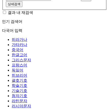
상세검색
결과 내 재검색
인기 검색어
다국어 입력
히라가나
가타카나
중국어
한글고어
그리스문자
프랑스어
독일어
히브리어
괄호기호
학술기호
기술기호
첨자기호
라틴문자
러시아문자