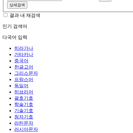
상세검색
결과 내 재검색
인기 검색어
다국어 입력
히라가나
가타카나
중국어
한글고어
그리스문자
프랑스어
독일어
히브리어
괄호기호
학술기호
기술기호
첨자기호
라틴문자
러시아문자