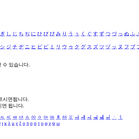
ぎ
し
じ
ち
ぢ
に
ひ
び
ぴ
み
り
う
ぅ
く
ぐ
す
ず
つ
づ
っ
ぬ
ふ
シ
ジ
チ
ヂ
ニ
ヒ
ビ
ピ
ミ
リ
ウ
ゥ
ク
グ
ス
ズ
ツ
ヅ
ッ
ヌ
フ
ブ
할 수 있습니다.
누르시면됩니다.
시면 됩니다.
ㅻ
ㅼ
ㅽ
ㅾ
ㅿ
ㆀ
ㆁ
ㆂ
ㆃ
ㆄ
ㆅ
ㆆ
ㆇ
ㆈ
ㆉ
ㆊ
ㆋ
ㆌ
ㆍ
ㆎ
θ
ι
κ
λ
μ
ν
ξ
ο
π
ρ
σ
τ
υ
φ
χ
ψ
ω