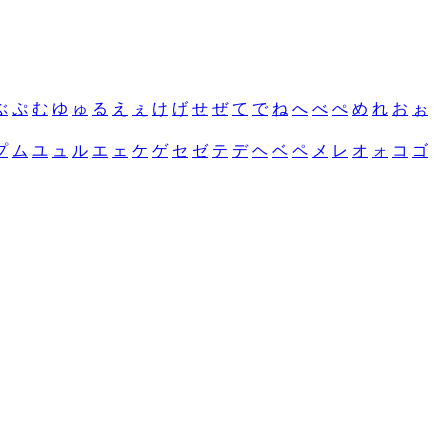
ぶ
ぷ
む
ゆ
ゅ
る
え
ぇ
け
げ
せ
ぜ
て
で
ね
へ
べ
ぺ
め
れ
お
ぉ
プ
ム
ユ
ュ
ル
エ
ェ
ケ
ゲ
セ
ゼ
テ
デ
ヘ
ベ
ペ
メ
レ
オ
ォ
コ
ゴ