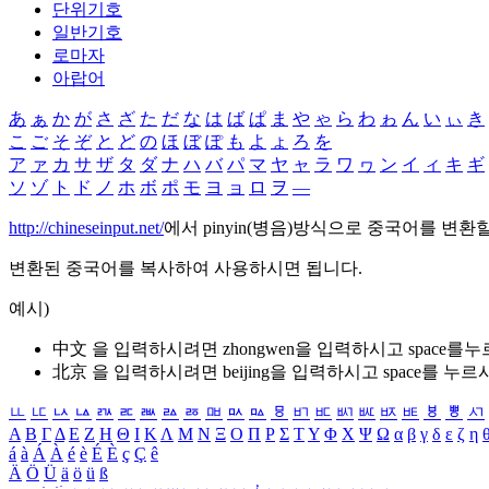
단위기호
일반기호
로마자
아랍어
あ
ぁ
か
が
さ
ざ
た
だ
な
は
ば
ぱ
ま
や
ゃ
ら
わ
ゎ
ん
い
ぃ
き
こ
ご
そ
ぞ
と
ど
の
ほ
ぼ
ぽ
も
よ
ょ
ろ
を
ア
ァ
カ
サ
ザ
タ
ダ
ナ
ハ
バ
パ
マ
ヤ
ャ
ラ
ワ
ヮ
ン
イ
ィ
キ
ギ
ソ
ゾ
ト
ド
ノ
ホ
ボ
ポ
モ
ヨ
ョ
ロ
ヲ
―
http://chineseinput.net/
에서 pinyin(병음)방식으로 중국어를 변환
변환된 중국어를 복사하여 사용하시면 됩니다.
예시)
中文 을 입력하시려면
zhongwen
을 입력하시고 space를
北京 을 입력하시려면
beijing
을 입력하시고 space를 누르
ㅥ
ㅦ
ㅧ
ㅨ
ㅩ
ㅪ
ㅫ
ㅬ
ㅭ
ㅮ
ㅯ
ㅰ
ㅱ
ㅲ
ㅳ
ㅴ
ㅵ
ㅶ
ㅷ
ㅸ
ㅹ
ㅺ
Α
Β
Γ
Δ
Ε
Ζ
Η
Θ
Ι
Κ
Λ
Μ
Ν
Ξ
Ο
Π
Ρ
Σ
Τ
Υ
Φ
Χ
Ψ
Ω
α
β
γ
δ
ε
ζ
η
á
à
Á
À
é
è
É
È
ç
Ç
ê
Ä
Ö
Ü
ä
ö
ü
ß