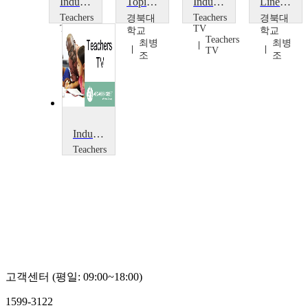
Induction
Topics in Control Engineering2(Classical Control Theory)
Induction and Lesson Observation: Primary
Linear Algebra
Teachers
Teachers
경북대
경북대
TV
TV
학교
학교
Teachers
Teachers
최병
최병
TV
TV
조
조
Induction and Lesson Observation: Secondary
Teachers
TV
Teachers
TV
고객센터 (평일: 09:00~18:00)
1599-3122