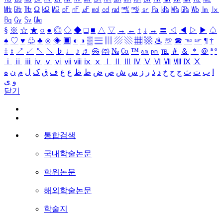
㎒
㎓
㎔
Ω
㏀
㏁
㎊
㎋
㎌
㏖
㏅
㎭
㎮
㎯
㏛
㎩
㎪
㎫
㎬
㏝
㏐
㏓
㏃
㏉
㏜
㏆
§
※
☆
★
○
●
◎
◇
◆
□
■
△
▽
→
←
↑
↓
↔
〓
◁
◀
▷
▶
♤
♠
♡
♥
♧
♣
⊙
◈
▣
◐
◑
▒
▤
▥
▨
▧
▦
▩
♨
☏
☎
☜
☞
¶
†
‡
↕
↗
↙
↖
↘
♭
♩
♪
♬
㉿
㈜
№
㏇
™
㏂
㏘
℡
＃
＆
＊
＠
ª
º
ⅰ
ⅱ
ⅲ
ⅳ
ⅴ
ⅵ
ⅶ
ⅷ
ⅸ
ⅹ
Ⅰ
Ⅱ
Ⅲ
Ⅳ
Ⅴ
Ⅵ
Ⅶ
Ⅷ
Ⅸ
Ⅹ
ا
ب
ت
ث
ج
ح
خ
د
ذ
ر
ز
س
ش
ص
ض
ط
ظ
ع
غ
ف
ق
ک
ل
م
ن
ه
و
ی
닫기
통합검색
국내학술논문
학위논문
해외학술논문
학술지