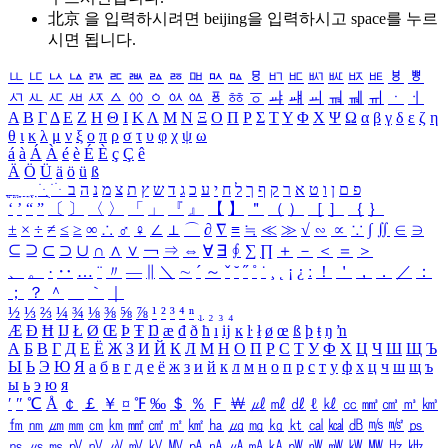
北京 을 입력하시려면
beijing
을 입력하시고 space를 누르
시면 됩니다.
ㅥ
ㅦ
ㅧ
ㅨ
ㅩ
ㅪ
ㅫ
ㅬ
ㅭ
ㅮ
ㅯ
ㅰ
ㅱ
ㅲ
ㅳ
ㅴ
ㅵ
ㅶ
ㅷ
ㅸ
ㅹ
ㅺ
ㅻ
ㅼ
ㅽ
ㅾ
ㅿ
ㆀ
ㆁ
ㆂ
ㆃ
ㆄ
ㆅ
ㆆ
ㆇ
ㆈ
ㆉ
ㆊ
ㆋ
ㆌ
ㆍ
ㆎ
Α
Β
Γ
Δ
Ε
Ζ
Η
Θ
Ι
Κ
Λ
Μ
Ν
Ξ
Ο
Π
Ρ
Σ
Τ
Υ
Φ
Χ
Ψ
Ω
α
β
γ
δ
ε
ζ
η
θ
ι
κ
λ
μ
ν
ξ
ο
π
ρ
σ
τ
υ
φ
χ
ψ
ω
á
à
Á
À
é
è
É
È
ç
Ç
ê
Ä
Ö
Ü
ä
ö
ü
ß
ְ
ֳ
ֲ
ֱ
ָ
ַ
ֵ
ֶ
ִ
ֹ
ּ
ֻ
ׂ
ׁ
ּ
ב
ה
נ
מ
צ
ת
ץ
ש
ד
ג
כ
ע
י
ח
ל
ך
ף
ק
ר
א
ט
ו
ן
ם
פ
‘
’
“
”
〔
〕
〈
〉
「
」
『
』
【
】
＂
（
）
［
］
｛
｝
±
×
÷
≠
≤
≥
∞
∴
♂
♀
∠
⊥
⌒
∂
∇
≡
≒
≪
≫
√
∽
∝
∵
∫
∬
∈
∋
⊆
⊇
⊂
⊃
∪
∩
∧
∨
￢
⇒
⇔
∀
∃
∮
∑
∏
＋
－
＜
＝
＞
、
。
·
‥
…
¨
〃
―
∥
＼
∼
´
～
ˇ
˘
˝
˚
˙
¸
˛
¡
¿
ː
！
＇
，
．
／
：
；
？
＾
＿
｀
｜
½
⅓
⅔
¼
¾
⅛
⅜
⅝
⅞
¹
²
³
⁴
ⁿ
₁
₂
₃
₄
Æ
Ð
Ħ
Ĳ
Ł
Ø
Œ
Þ
Ŧ
Ŋ
æ
đ
ð
ħ
ı
ĳ
ĸ
ŀ
ł
ø
œ
ß
þ
ŧ
ŋ
ŉ
А
Б
В
Г
Д
Е
Ё
Ж
З
И
Й
К
Л
М
Н
О
П
Р
С
Т
У
Ф
Х
Ц
Ч
Ш
Щ
Ъ
Ы
Ь
Э
Ю
Я
а
б
в
г
д
е
ё
ж
з
и
й
к
л
м
н
о
п
р
с
т
у
ф
х
ц
ч
ш
щ
ъ
ы
ь
э
ю
я
′
″
℃
Å
￠
￡
￥
¤
℉
‰
＄
％
Ｆ
￦
㎕
㎖
㎗
ℓ
㎘
㏄
㎣
㎤
㎥
㎦
㎙
㎚
㎛
㎜
㎝
㎞
㎟
㎠
㎡
㎢
㏊
㎍
㎎
㎏
㏏
㎈
㎉
㏈
㎧
㎨
㎰
㎱
㎲
㎳
㎴
㎵
㎶
㎷
㎸
㎹
㎀
㎁
㎂
㎃
㎄
㎺
㎻
㎽
㎾
㎿
㎐
㎑