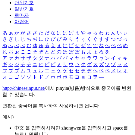
단위기호
일반기호
로마자
아랍어
あ
ぁ
か
が
さ
ざ
た
だ
な
は
ば
ぱ
ま
や
ゃ
ら
わ
ゎ
ん
い
ぃ
き
ぎ
し
じ
ち
ぢ
に
ひ
び
ぴ
み
り
う
ぅ
く
ぐ
す
ず
つ
づ
っ
ぬ
ふ
ぶ
ぷ
む
ゆ
ゅ
る
え
ぇ
け
げ
せ
ぜ
て
で
ね
へ
べ
ぺ
め
れ
お
ぉ
こ
ご
そ
ぞ
と
ど
の
ほ
ぼ
ぽ
も
よ
ょ
ろ
を
ア
ァ
カ
サ
ザ
タ
ダ
ナ
ハ
バ
パ
マ
ヤ
ャ
ラ
ワ
ヮ
ン
イ
ィ
キ
ギ
シ
ジ
チ
ヂ
ニ
ヒ
ビ
ピ
ミ
リ
ウ
ゥ
ク
グ
ス
ズ
ツ
ヅ
ッ
ヌ
フ
ブ
プ
ム
ユ
ュ
ル
エ
ェ
ケ
ゲ
セ
ゼ
テ
デ
ヘ
ベ
ペ
メ
レ
オ
ォ
コ
ゴ
ソ
ゾ
ト
ド
ノ
ホ
ボ
ポ
モ
ヨ
ョ
ロ
ヲ
―
http://chineseinput.net/
에서 pinyin(병음)방식으로 중국어를 변환
할 수 있습니다.
변환된 중국어를 복사하여 사용하시면 됩니다.
예시)
中文 을 입력하시려면
zhongwen
을 입력하시고 space를
누르시면됩니다.