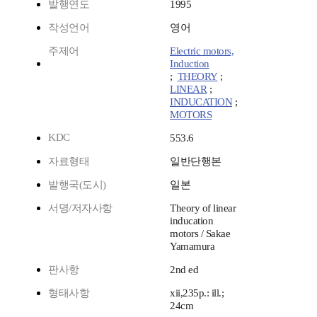
발행연도
1995
작성언어
영어
주제어
Electric motors,
Induction
;
THEORY
;
LINEAR
;
INDUCATION
;
MOTORS
KDC
553.6
자료형태
일반단행본
발행국(도시)
일본
서명/저자사항
Theory of linear
inducation
motors / Sakae
Yamamura
판사항
2nd ed
형태사항
xii,235p.: ill.;
24cm