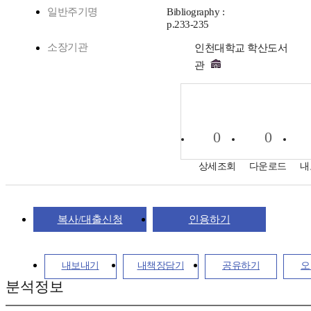
일반주기명
Bibliography :
p.233-235
소장기관
인천대학교 학산도서
관
0
0
상세조회
다운로드
내
복사/대출신청
인용하기
내보내기
내책장담기
공유하기
오
분석정보