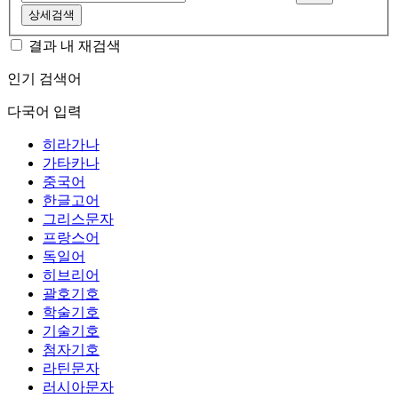
상세검색
결과 내 재검색
인기 검색어
다국어 입력
히라가나
가타카나
중국어
한글고어
그리스문자
프랑스어
독일어
히브리어
괄호기호
학술기호
기술기호
첨자기호
라틴문자
러시아문자