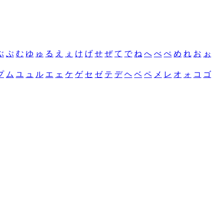
ぶ
ぷ
む
ゆ
ゅ
る
え
ぇ
け
げ
せ
ぜ
て
で
ね
へ
べ
ぺ
め
れ
お
ぉ
プ
ム
ユ
ュ
ル
エ
ェ
ケ
ゲ
セ
ゼ
テ
デ
ヘ
ベ
ペ
メ
レ
オ
ォ
コ
ゴ