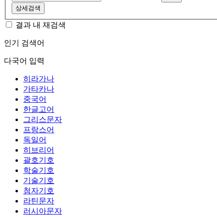
상세검색
결과 내 재검색
인기 검색어
다국어 입력
히라가나
가타카나
중국어
한글고어
그리스문자
프랑스어
독일어
히브리어
괄호기호
학술기호
기술기호
첨자기호
라틴문자
러시아문자