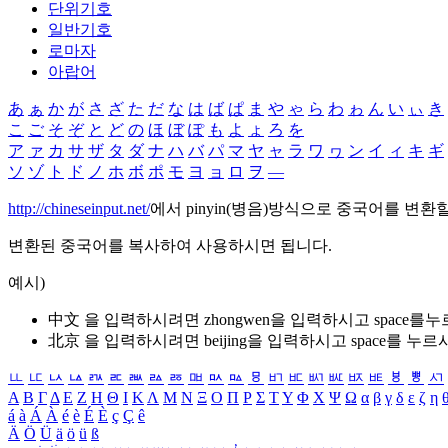
단위기호
일반기호
로마자
아랍어
あ
ぁ
か
が
さ
ざ
た
だ
な
は
ば
ぱ
ま
や
ゃ
ら
わ
ゎ
ん
い
ぃ
き
こ
ご
そ
ぞ
と
ど
の
ほ
ぼ
ぽ
も
よ
ょ
ろ
を
ア
ァ
カ
サ
ザ
タ
ダ
ナ
ハ
バ
パ
マ
ヤ
ャ
ラ
ワ
ヮ
ン
イ
ィ
キ
ギ
ソ
ゾ
ト
ド
ノ
ホ
ボ
ポ
モ
ヨ
ョ
ロ
ヲ
―
http://chineseinput.net/
에서 pinyin(병음)방식으로 중국어를 변환
변환된 중국어를 복사하여 사용하시면 됩니다.
예시)
中文 을 입력하시려면
zhongwen
을 입력하시고 space를
北京 을 입력하시려면
beijing
을 입력하시고 space를 누르
ㅥ
ㅦ
ㅧ
ㅨ
ㅩ
ㅪ
ㅫ
ㅬ
ㅭ
ㅮ
ㅯ
ㅰ
ㅱ
ㅲ
ㅳ
ㅴ
ㅵ
ㅶ
ㅷ
ㅸ
ㅹ
ㅺ
Α
Β
Γ
Δ
Ε
Ζ
Η
Θ
Ι
Κ
Λ
Μ
Ν
Ξ
Ο
Π
Ρ
Σ
Τ
Υ
Φ
Χ
Ψ
Ω
α
β
γ
δ
ε
ζ
η
á
à
Á
À
é
è
É
È
ç
Ç
ê
Ä
Ö
Ü
ä
ö
ü
ß