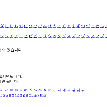
ぎ
し
じ
ち
ぢ
に
ひ
び
ぴ
み
り
う
ぅ
く
ぐ
す
ず
つ
づ
っ
ぬ
ふ
シ
ジ
チ
ヂ
ニ
ヒ
ビ
ピ
ミ
リ
ウ
ゥ
ク
グ
ス
ズ
ツ
ヅ
ッ
ヌ
フ
ブ
할 수 있습니다.
누르시면됩니다.
시면 됩니다.
ㅻ
ㅼ
ㅽ
ㅾ
ㅿ
ㆀ
ㆁ
ㆂ
ㆃ
ㆄ
ㆅ
ㆆ
ㆇ
ㆈ
ㆉ
ㆊ
ㆋ
ㆌ
ㆍ
ㆎ
θ
ι
κ
λ
μ
ν
ξ
ο
π
ρ
σ
τ
υ
φ
χ
ψ
ω