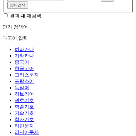
상세검색
결과 내 재검색
인기 검색어
다국어 입력
히라가나
가타카나
중국어
한글고어
그리스문자
프랑스어
독일어
히브리어
괄호기호
학술기호
기술기호
첨자기호
라틴문자
러시아문자