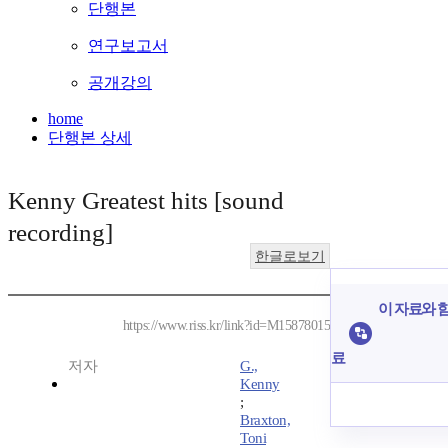
단행본
연구보고서
공개강의
home
단행본 상세
Kenny Greatest hits [sound
recording]
한글로보기
이 자료와 함
https://www.riss.kr/link?id=M15878015
료
저자
G.,
Kenny
;
Braxton,
Toni