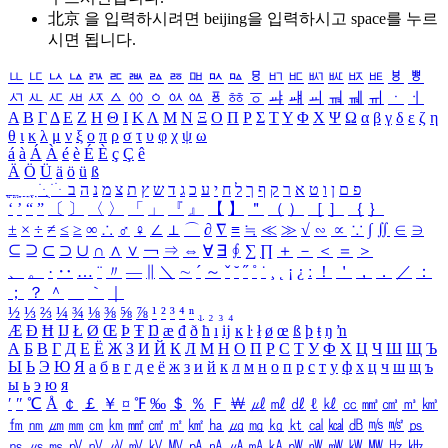
北京 을 입력하시려면
beijing
을 입력하시고 space를 누르
시면 됩니다.
ㅥ
ㅦ
ㅧ
ㅨ
ㅩ
ㅪ
ㅫ
ㅬ
ㅭ
ㅮ
ㅯ
ㅰ
ㅱ
ㅲ
ㅳ
ㅴ
ㅵ
ㅶ
ㅷ
ㅸ
ㅹ
ㅺ
ㅻ
ㅼ
ㅽ
ㅾ
ㅿ
ㆀ
ㆁ
ㆂ
ㆃ
ㆄ
ㆅ
ㆆ
ㆇ
ㆈ
ㆉ
ㆊ
ㆋ
ㆌ
ㆍ
ㆎ
Α
Β
Γ
Δ
Ε
Ζ
Η
Θ
Ι
Κ
Λ
Μ
Ν
Ξ
Ο
Π
Ρ
Σ
Τ
Υ
Φ
Χ
Ψ
Ω
α
β
γ
δ
ε
ζ
η
θ
ι
κ
λ
μ
ν
ξ
ο
π
ρ
σ
τ
υ
φ
χ
ψ
ω
á
à
Á
À
é
è
É
È
ç
Ç
ê
Ä
Ö
Ü
ä
ö
ü
ß
ְ
ֳ
ֲ
ֱ
ָ
ַ
ֵ
ֶ
ִ
ֹ
ּ
ֻ
ׂ
ׁ
ּ
ב
ה
נ
מ
צ
ת
ץ
ש
ד
ג
כ
ע
י
ח
ל
ך
ף
ק
ר
א
ט
ו
ן
ם
פ
‘
’
“
”
〔
〕
〈
〉
「
」
『
』
【
】
＂
（
）
［
］
｛
｝
±
×
÷
≠
≤
≥
∞
∴
♂
♀
∠
⊥
⌒
∂
∇
≡
≒
≪
≫
√
∽
∝
∵
∫
∬
∈
∋
⊆
⊇
⊂
⊃
∪
∩
∧
∨
￢
⇒
⇔
∀
∃
∮
∑
∏
＋
－
＜
＝
＞
、
。
·
‥
…
¨
〃
―
∥
＼
∼
´
～
ˇ
˘
˝
˚
˙
¸
˛
¡
¿
ː
！
＇
，
．
／
：
；
？
＾
＿
｀
｜
½
⅓
⅔
¼
¾
⅛
⅜
⅝
⅞
¹
²
³
⁴
ⁿ
₁
₂
₃
₄
Æ
Ð
Ħ
Ĳ
Ł
Ø
Œ
Þ
Ŧ
Ŋ
æ
đ
ð
ħ
ı
ĳ
ĸ
ŀ
ł
ø
œ
ß
þ
ŧ
ŋ
ŉ
А
Б
В
Г
Д
Е
Ё
Ж
З
И
Й
К
Л
М
Н
О
П
Р
С
Т
У
Ф
Х
Ц
Ч
Ш
Щ
Ъ
Ы
Ь
Э
Ю
Я
а
б
в
г
д
е
ё
ж
з
и
й
к
л
м
н
о
п
р
с
т
у
ф
х
ц
ч
ш
щ
ъ
ы
ь
э
ю
я
′
″
℃
Å
￠
￡
￥
¤
℉
‰
＄
％
Ｆ
￦
㎕
㎖
㎗
ℓ
㎘
㏄
㎣
㎤
㎥
㎦
㎙
㎚
㎛
㎜
㎝
㎞
㎟
㎠
㎡
㎢
㏊
㎍
㎎
㎏
㏏
㎈
㎉
㏈
㎧
㎨
㎰
㎱
㎲
㎳
㎴
㎵
㎶
㎷
㎸
㎹
㎀
㎁
㎂
㎃
㎄
㎺
㎻
㎽
㎾
㎿
㎐
㎑