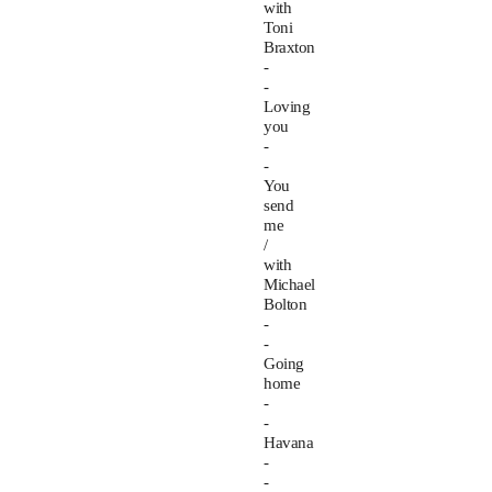
with
Toni
Braxton
-
-
Loving
you
-
-
You
send
me
/
with
Michael
Bolton
-
-
Going
home
-
-
Havana
-
-