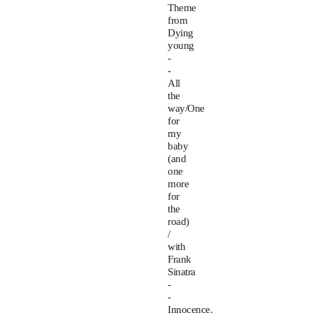
Theme
from
Dying
young
-
-
All
the
way/One
for
my
baby
(and
one
more
for
the
road)
/
with
Frank
Sinatra
-
-
Innocence.