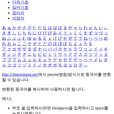
단위기호
일반기호
로마자
아랍어
あ
ぁ
か
が
さ
ざ
た
だ
な
は
ば
ぱ
ま
や
ゃ
ら
わ
ゎ
ん
い
ぃ
き
ぎ
し
じ
ち
ぢ
に
ひ
び
ぴ
み
り
う
ぅ
く
ぐ
す
ず
つ
づ
っ
ぬ
ふ
ぶ
ぷ
む
ゆ
ゅ
る
え
ぇ
け
げ
せ
ぜ
て
で
ね
へ
べ
ぺ
め
れ
お
ぉ
こ
ご
そ
ぞ
と
ど
の
ほ
ぼ
ぽ
も
よ
ょ
ろ
を
ア
ァ
カ
サ
ザ
タ
ダ
ナ
ハ
バ
パ
マ
ヤ
ャ
ラ
ワ
ヮ
ン
イ
ィ
キ
ギ
シ
ジ
チ
ヂ
ニ
ヒ
ビ
ピ
ミ
リ
ウ
ゥ
ク
グ
ス
ズ
ツ
ヅ
ッ
ヌ
フ
ブ
プ
ム
ユ
ュ
ル
エ
ェ
ケ
ゲ
セ
ゼ
テ
デ
ヘ
ベ
ペ
メ
レ
オ
ォ
コ
ゴ
ソ
ゾ
ト
ド
ノ
ホ
ボ
ポ
モ
ヨ
ョ
ロ
ヲ
―
http://chineseinput.net/
에서 pinyin(병음)방식으로 중국어를 변환
할 수 있습니다.
변환된 중국어를 복사하여 사용하시면 됩니다.
예시)
中文 을 입력하시려면
zhongwen
을 입력하시고 space를
누르시면됩니다.