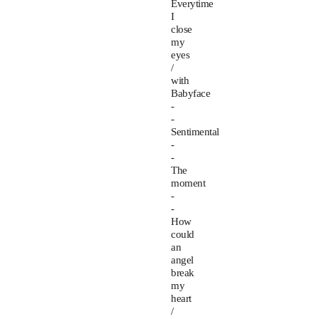
Everytime
I
close
my
eyes
/
with
Babyface
-
-
Sentimental
-
-
The
moment
-
-
How
could
an
angel
break
my
heart
/