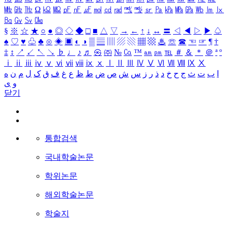
㎒
㎓
㎔
Ω
㏀
㏁
㎊
㎋
㎌
㏖
㏅
㎭
㎮
㎯
㏛
㎩
㎪
㎫
㎬
㏝
㏐
㏓
㏃
㏉
㏜
㏆
§
※
☆
★
○
●
◎
◇
◆
□
■
△
▽
→
←
↑
↓
↔
〓
◁
◀
▷
▶
♤
♠
♡
♥
♧
♣
⊙
◈
▣
◐
◑
▒
▤
▥
▨
▧
▦
▩
♨
☏
☎
☜
☞
¶
†
‡
↕
↗
↙
↖
↘
♭
♩
♪
♬
㉿
㈜
№
㏇
™
㏂
㏘
℡
＃
＆
＊
＠
ª
º
ⅰ
ⅱ
ⅲ
ⅳ
ⅴ
ⅵ
ⅶ
ⅷ
ⅸ
ⅹ
Ⅰ
Ⅱ
Ⅲ
Ⅳ
Ⅴ
Ⅵ
Ⅶ
Ⅷ
Ⅸ
Ⅹ
ا
ب
ت
ث
ج
ح
خ
د
ذ
ر
ز
س
ش
ص
ض
ط
ظ
ع
غ
ف
ق
ک
ل
م
ن
ه
و
ی
닫기
통합검색
국내학술논문
학위논문
해외학술논문
학술지