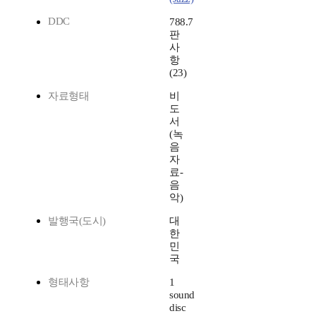
DDC
788.7
판
사
항
(23)
자료형태
비
도
서
(녹
음
자
료-
음
악)
발행국(도시)
대
한
민
국
형태사항
1
sound
disc