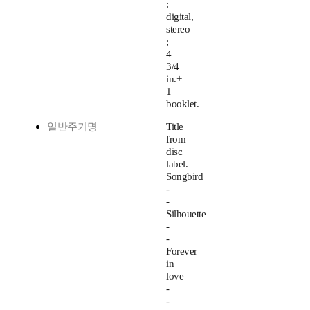
:
digital,
stereo
;
4
3/4
in.+
1
booklet.
일반주기명
Title
from
disc
label.
Songbird
-
-
Silhouette
-
-
Forever
in
love
-
-