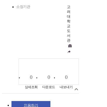
소장기관
고
려
대
학
교
도
서
관
0
0
0
상세조회
다운로드
내보내기
인용하기