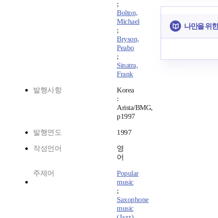
;
Bolton,
Michael
나만을 위한
;
Bryson,
Peabo
;
Sinatra,
Frank
발행사항
Korea
:
Arista/BMG,
p1997
발행연도
1997
작성언어
영
어
주제어
Popular
music
;
Saxophone
music
(Jazz)