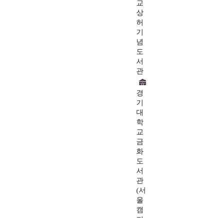
교
상
허
기
념
도
서
관
경
기
대
학
교
금
화
도
서
관
(서
울
캠