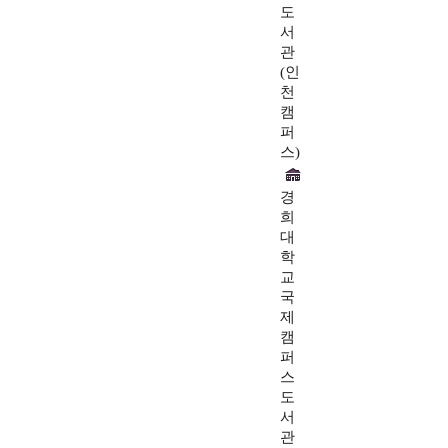
도
서
관
(인
천
캠
퍼
스)
경
희
대
학
교
국
제
캠
퍼
스
도
서
관