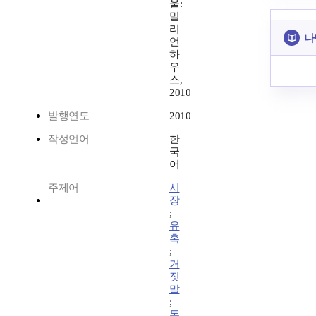
울:
밀
리
나
언
하
우
스,
2010
발행연도
2010
작성언어
한
국
어
주제어
시
장
;
유
혹
;
거
짓
말
;
돈