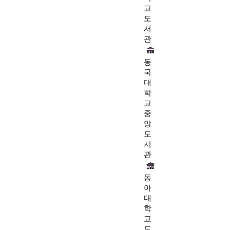
교
도
서
관
동
국
대
학
교
중
앙
도
서
관
동
아
대
학
교
도