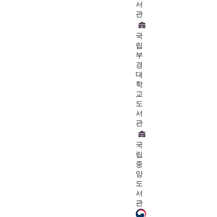
서
관
국
립
부
경
대
학
교
도
서
관
국
립
중
앙
도
서
관