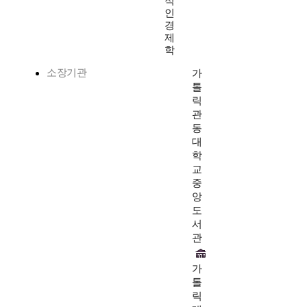
적
인
경
제
학
소장기관
가
톨
릭
관
동
대
학
교
중
앙
도
서
관
가
톨
릭