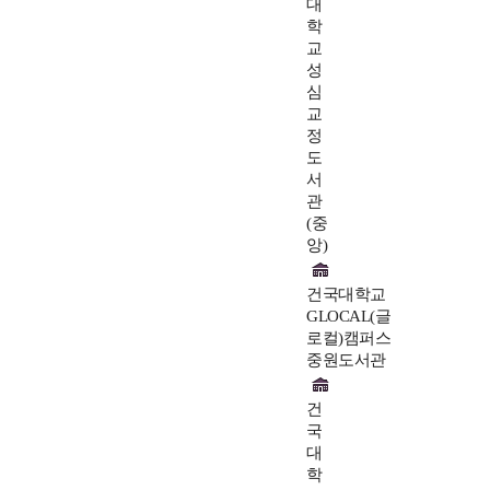
대
학
교
성
심
교
정
도
서
관
(중
앙)
건국대학교
GLOCAL(글
로컬)캠퍼스
중원도서관
건
국
대
학