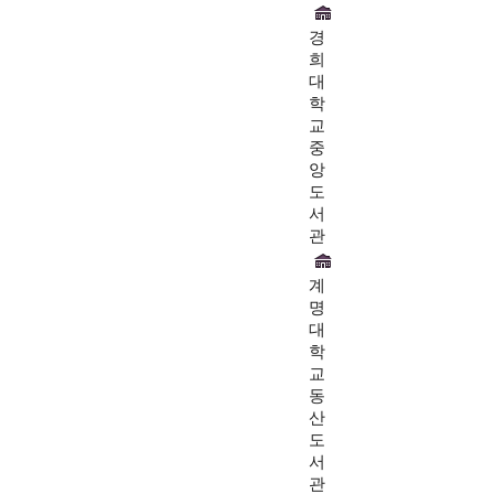
경
희
대
학
교
중
앙
도
서
관
계
명
대
학
교
동
산
도
서
관