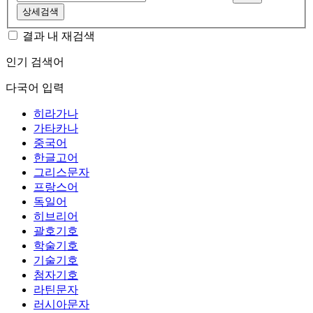
상세검색
결과 내 재검색
인기 검색어
다국어 입력
히라가나
가타카나
중국어
한글고어
그리스문자
프랑스어
독일어
히브리어
괄호기호
학술기호
기술기호
첨자기호
라틴문자
러시아문자