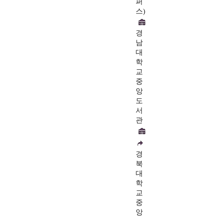
퍼
스)
경
남
대
학
교
중
앙
도
서
관
경
북
대
학
교
중
앙