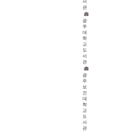
서
관
광
주
대
학
교
도
서
관
광
주
보
건
대
학
교
도
서
관