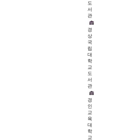
도
서
관
경
상
국
립
대
학
교
도
서
관
경
인
교
육
대
학
교