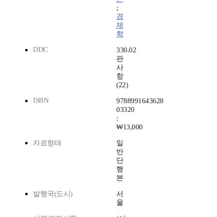
;
경
제
학
DDC
330.02
판
사
항
(22)
ISBN
9788991643628
03320
:
₩13,000
자료형태
일
반
단
행
본
발행국(도시)
서
울