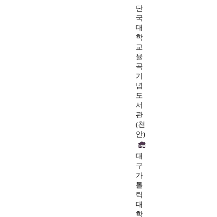
단
국
대
학
교
율
곡
기
념
도
서
관
(천
안)
대
구
가
톨
릭
대
학