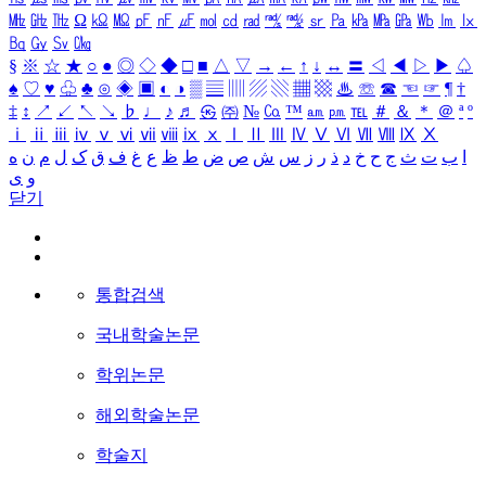
㎒
㎓
㎔
Ω
㏀
㏁
㎊
㎋
㎌
㏖
㏅
㎭
㎮
㎯
㏛
㎩
㎪
㎫
㎬
㏝
㏐
㏓
㏃
㏉
㏜
㏆
§
※
☆
★
○
●
◎
◇
◆
□
■
△
▽
→
←
↑
↓
↔
〓
◁
◀
▷
▶
♤
♠
♡
♥
♧
♣
⊙
◈
▣
◐
◑
▒
▤
▥
▨
▧
▦
▩
♨
☏
☎
☜
☞
¶
†
‡
↕
↗
↙
↖
↘
♭
♩
♪
♬
㉿
㈜
№
㏇
™
㏂
㏘
℡
＃
＆
＊
＠
ª
º
ⅰ
ⅱ
ⅲ
ⅳ
ⅴ
ⅵ
ⅶ
ⅷ
ⅸ
ⅹ
Ⅰ
Ⅱ
Ⅲ
Ⅳ
Ⅴ
Ⅵ
Ⅶ
Ⅷ
Ⅸ
Ⅹ
ا
ب
ت
ث
ج
ح
خ
د
ذ
ر
ز
س
ش
ص
ض
ط
ظ
ع
غ
ف
ق
ک
ل
م
ن
ه
و
ی
닫기
통합검색
국내학술논문
학위논문
해외학술논문
학술지