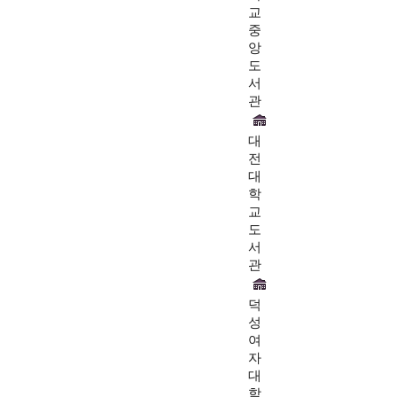
교
중
앙
도
서
관
대
전
대
학
교
도
서
관
덕
성
여
자
대
학