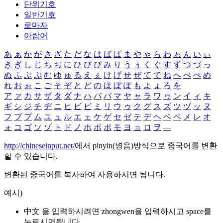
단위기호
일반기호
로마자
아랍어
あ
ぁ
か
が
さ
ざ
た
だ
な
は
ば
ぱ
ま
や
ゃ
ら
わ
ゎ
ん
い
ぃ
き
ぎ
し
じ
ち
ぢ
に
ひ
び
ぴ
み
り
う
ぅ
く
ぐ
す
ず
つ
づ
っ
ぬ
ふ
ぶ
ぷ
む
ゆ
ゅ
る
え
ぇ
け
げ
せ
ぜ
て
で
ね
へ
べ
ぺ
め
れ
お
ぉ
こ
ご
そ
ぞ
と
ど
の
ほ
ぼ
ぽ
も
よ
ょ
ろ
を
ア
ァ
カ
サ
ザ
タ
ダ
ナ
ハ
バ
パ
マ
ヤ
ャ
ラ
ワ
ヮ
ン
イ
ィ
キ
ギ
シ
ジ
チ
ヂ
ニ
ヒ
ビ
ピ
ミ
リ
ウ
ゥ
ク
グ
ス
ズ
ツ
ヅ
ッ
ヌ
フ
ブ
プ
ム
ユ
ュ
ル
エ
ェ
ケ
ゲ
セ
ゼ
テ
デ
ヘ
ベ
ペ
メ
レ
オ
ォ
コ
ゴ
ソ
ゾ
ト
ド
ノ
ホ
ボ
ポ
モ
ヨ
ョ
ロ
ヲ
―
http://chineseinput.net/
에서 pinyin(병음)방식으로 중국어를 변환
할 수 있습니다.
변환된 중국어를 복사하여 사용하시면 됩니다.
예시)
中文 을 입력하시려면
zhongwen
을 입력하시고 space를
누르시면됩니다.