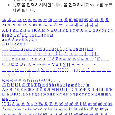
北京 을 입력하시려면
beijing
을 입력하시고 space를 누르
시면 됩니다.
ㅥ
ㅦ
ㅧ
ㅨ
ㅩ
ㅪ
ㅫ
ㅬ
ㅭ
ㅮ
ㅯ
ㅰ
ㅱ
ㅲ
ㅳ
ㅴ
ㅵ
ㅶ
ㅷ
ㅸ
ㅹ
ㅺ
ㅻ
ㅼ
ㅽ
ㅾ
ㅿ
ㆀ
ㆁ
ㆂ
ㆃ
ㆄ
ㆅ
ㆆ
ㆇ
ㆈ
ㆉ
ㆊ
ㆋ
ㆌ
ㆍ
ㆎ
Α
Β
Γ
Δ
Ε
Ζ
Η
Θ
Ι
Κ
Λ
Μ
Ν
Ξ
Ο
Π
Ρ
Σ
Τ
Υ
Φ
Χ
Ψ
Ω
α
β
γ
δ
ε
ζ
η
θ
ι
κ
λ
μ
ν
ξ
ο
π
ρ
σ
τ
υ
φ
χ
ψ
ω
á
à
Á
À
é
è
É
È
ç
Ç
ê
Ä
Ö
Ü
ä
ö
ü
ß
ְ
ֳ
ֲ
ֱ
ָ
ַ
ֵ
ֶ
ִ
ֹ
ּ
ֻ
ׂ
ׁ
ּ
ב
ה
נ
מ
צ
ת
ץ
ש
ד
ג
כ
ע
י
ח
ל
ך
ף
ק
ר
א
ט
ו
ן
ם
פ
‘
’
“
”
〔
〕
〈
〉
「
」
『
』
【
】
＂
（
）
［
］
｛
｝
±
×
÷
≠
≤
≥
∞
∴
♂
♀
∠
⊥
⌒
∂
∇
≡
≒
≪
≫
√
∽
∝
∵
∫
∬
∈
∋
⊆
⊇
⊂
⊃
∪
∩
∧
∨
￢
⇒
⇔
∀
∃
∮
∑
∏
＋
－
＜
＝
＞
、
。
·
‥
…
¨
〃
―
∥
＼
∼
´
～
ˇ
˘
˝
˚
˙
¸
˛
¡
¿
ː
！
＇
，
．
／
：
；
？
＾
＿
｀
｜
½
⅓
⅔
¼
¾
⅛
⅜
⅝
⅞
¹
²
³
⁴
ⁿ
₁
₂
₃
₄
Æ
Ð
Ħ
Ĳ
Ł
Ø
Œ
Þ
Ŧ
Ŋ
æ
đ
ð
ħ
ı
ĳ
ĸ
ŀ
ł
ø
œ
ß
þ
ŧ
ŋ
ŉ
А
Б
В
Г
Д
Е
Ё
Ж
З
И
Й
К
Л
М
Н
О
П
Р
С
Т
У
Ф
Х
Ц
Ч
Ш
Щ
Ъ
Ы
Ь
Э
Ю
Я
а
б
в
г
д
е
ё
ж
з
и
й
к
л
м
н
о
п
р
с
т
у
ф
х
ц
ч
ш
щ
ъ
ы
ь
э
ю
я
′
″
℃
Å
￠
￡
￥
¤
℉
‰
＄
％
Ｆ
￦
㎕
㎖
㎗
ℓ
㎘
㏄
㎣
㎤
㎥
㎦
㎙
㎚
㎛
㎜
㎝
㎞
㎟
㎠
㎡
㎢
㏊
㎍
㎎
㎏
㏏
㎈
㎉
㏈
㎧
㎨
㎰
㎱
㎲
㎳
㎴
㎵
㎶
㎷
㎸
㎹
㎀
㎁
㎂
㎃
㎄
㎺
㎻
㎽
㎾
㎿
㎐
㎑