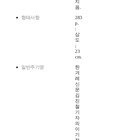
지
음.
형태사항
283
p.
:
삽
도
;
23
cm.
일반주기명
한
겨
레
신
문
김
진
철
기
자
의
이
기