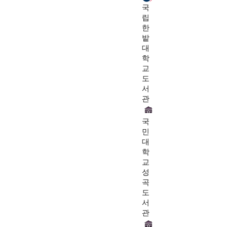
국
립
한
밭
대
학
교
도
서
관
국
민
대
학
교
성
곡
도
서
관