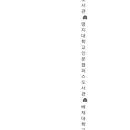
서
관
명
지
대
학
교
인
문
캠
퍼
스
도
서
관
배
재
대
학
교