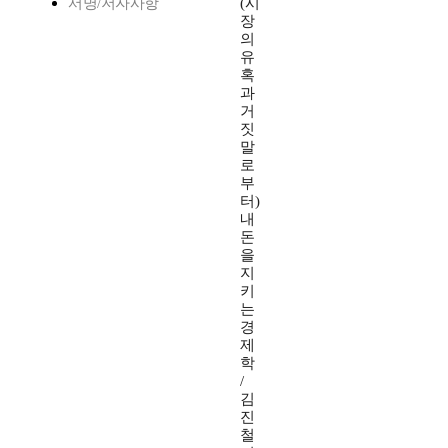
서명/저자사항
(시
장
의
유
혹
과
거
짓
말
로
부
터)
내
돈
을
지
키
는
경
제
학
/
김
진
철