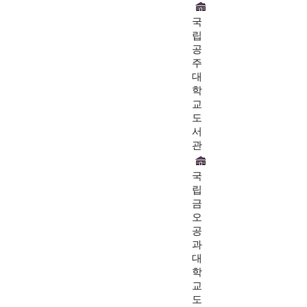
국
립
공
주
대
학
교
도
서
관
국
립
금
오
공
과
대
학
교
도