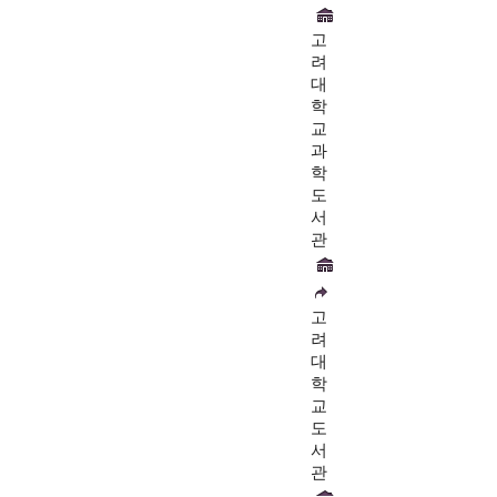
고
려
대
학
교
과
학
도
서
관
고
려
대
학
교
도
서
관