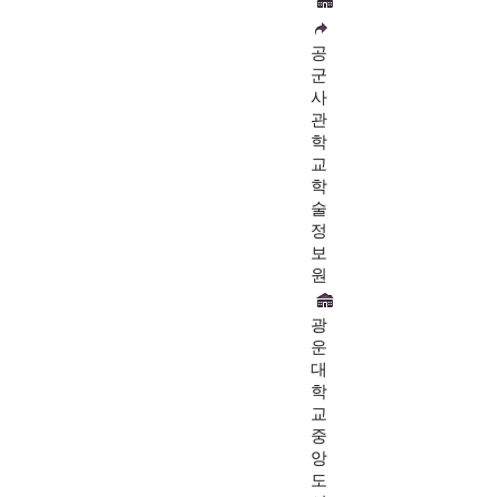
공
군
사
관
학
교
학
술
정
보
원
광
운
대
학
교
중
앙
도