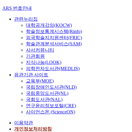
ARS 번호안내
관련누리집
대학공개강의(KOCW)
학술정보통계시스템(Rinfo)
외국학술지지원센터(FRIC)
학술관계분석서비스(SAM)
사서커뮤니티
기관회원
지식나눔(LOOK)
의학전자도서관(MEDLIS)
유관기관 사이트
교육부(MOE)
국립장애인도서관(NLD)
국립중앙도서관(NL)
국회도서관(NAL)
연구윤리정보포털(CRE)
사이언스온 (ScienceON)
이용약관
개인정보처리방침