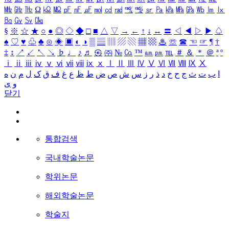
㎒
㎓
㎔
Ω
㏀
㏁
㎊
㎋
㎌
㏖
㏅
㎭
㎮
㎯
㏛
㎩
㎪
㎫
㎬
㏝
㏐
㏓
㏃
㏉
㏜
㏆
§
※
☆
★
○
●
◎
◇
◆
□
■
△
▽
→
←
↑
↓
↔
〓
◁
◀
▷
▶
♤
♠
♡
♥
♧
♣
⊙
◈
▣
◐
◑
▒
▤
▥
▨
▧
▦
▩
♨
☏
☎
☜
☞
¶
†
‡
↕
↗
↙
↖
↘
♭
♩
♪
♬
㉿
㈜
№
㏇
™
㏂
㏘
℡
＃
＆
＊
＠
ª
º
ⅰ
ⅱ
ⅲ
ⅳ
ⅴ
ⅵ
ⅶ
ⅷ
ⅸ
ⅹ
Ⅰ
Ⅱ
Ⅲ
Ⅳ
Ⅴ
Ⅵ
Ⅶ
Ⅷ
Ⅸ
Ⅹ
ا
ب
ت
ث
ج
ح
خ
د
ذ
ر
ز
س
ش
ص
ض
ط
ظ
ع
غ
ف
ق
ک
ل
م
ن
ه
و
ی
닫기
통합검색
국내학술논문
학위논문
해외학술논문
학술지