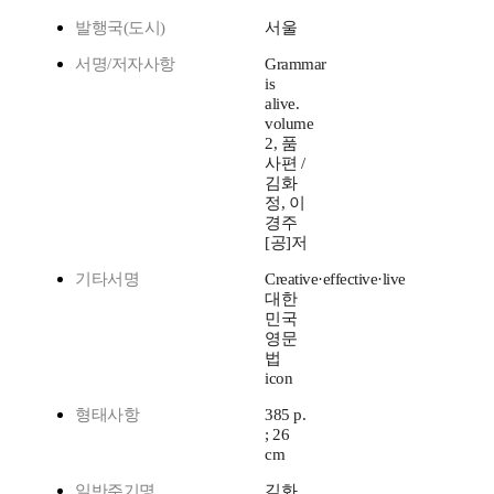
발행국(도시)
서울
서명/저자사항
Grammar
is
alive.
volume
2, 품
사편 /
김화
정, 이
경주
[공]저
기타서명
Creative·effective·live
대한
민국
영문
법
icon
형태사항
385 p.
; 26
cm
일반주기명
김화