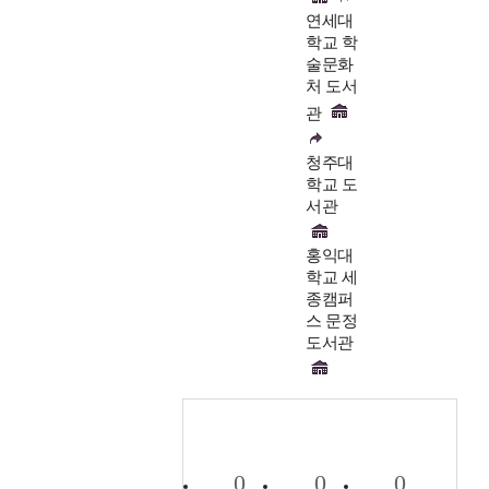
연세대
학교 학
술문화
처 도서
관
청주대
학교 도
서관
홍익대
학교 세
종캠퍼
스 문정
도서관
0
0
0