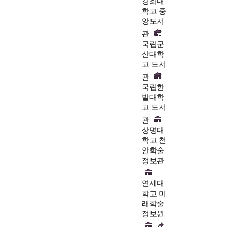
경희대
학교 중
앙도서
관
국립군
산대학
교 도서
관
국립한
밭대학
교 도서
관
상명대
학교 천
안학술
정보관
연세대
학교 미
래학술
정보원