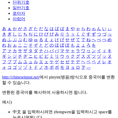
단위기호
일반기호
로마자
아랍어
あ
ぁ
か
が
さ
ざ
た
だ
な
は
ば
ぱ
ま
や
ゃ
ら
わ
ゎ
ん
い
ぃ
き
ぎ
し
じ
ち
ぢ
に
ひ
び
ぴ
み
り
う
ぅ
く
ぐ
す
ず
つ
づ
っ
ぬ
ふ
ぶ
ぷ
む
ゆ
ゅ
る
え
ぇ
け
げ
せ
ぜ
て
で
ね
へ
べ
ぺ
め
れ
お
ぉ
こ
ご
そ
ぞ
と
ど
の
ほ
ぼ
ぽ
も
よ
ょ
ろ
を
ア
ァ
カ
サ
ザ
タ
ダ
ナ
ハ
バ
パ
マ
ヤ
ャ
ラ
ワ
ヮ
ン
イ
ィ
キ
ギ
シ
ジ
チ
ヂ
ニ
ヒ
ビ
ピ
ミ
リ
ウ
ゥ
ク
グ
ス
ズ
ツ
ヅ
ッ
ヌ
フ
ブ
プ
ム
ユ
ュ
ル
エ
ェ
ケ
ゲ
セ
ゼ
テ
デ
ヘ
ベ
ペ
メ
レ
オ
ォ
コ
ゴ
ソ
ゾ
ト
ド
ノ
ホ
ボ
ポ
モ
ヨ
ョ
ロ
ヲ
―
http://chineseinput.net/
에서 pinyin(병음)방식으로 중국어를 변환
할 수 있습니다.
변환된 중국어를 복사하여 사용하시면 됩니다.
예시)
中文 을 입력하시려면
zhongwen
을 입력하시고 space를
누르시면됩니다.