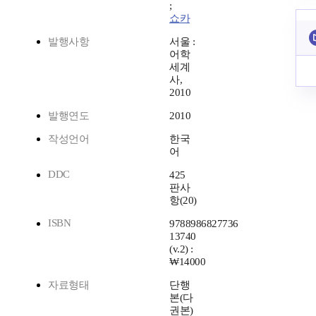
;
쇼카
발행사항
서울 :
어학
세계
사,
2010
발행연도
2010
작성언어
한국
어
DDC
425
판사
항(20)
ISBN
9788986827736
13740
(v.2) :
₩14000
자료형태
단행
본(다
권본)