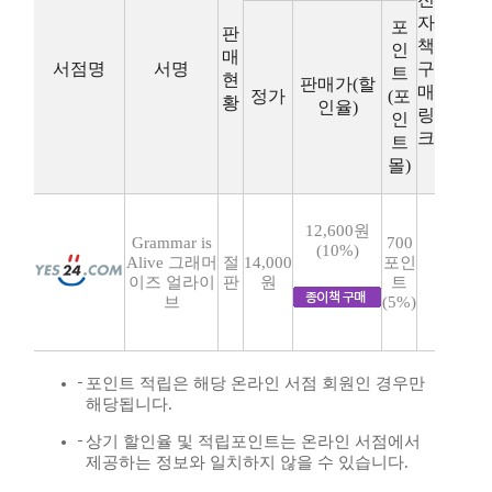
자
포
판
책
인
매
서점명
서명
구
트
현
판매가(할
매
정가
(포
황
인율)
링
인
크
트
몰)
12,600원
Grammar is
700
(10%)
Alive 그래머
절
14,000
포인
이즈 얼라이
판
원
트
브
(5%)
포인트 적립은 해당 온라인 서점 회원인 경우만
해당됩니다.
상기 할인율 및 적립포인트는 온라인 서점에서
제공하는 정보와 일치하지 않을 수 있습니다.