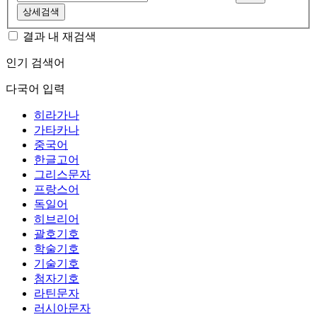
상세검색
결과 내 재검색
인기 검색어
다국어 입력
히라가나
가타카나
중국어
한글고어
그리스문자
프랑스어
독일어
히브리어
괄호기호
학술기호
기술기호
첨자기호
라틴문자
러시아문자