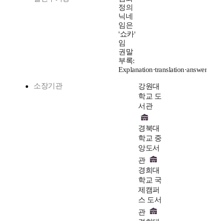
정의
닉네
임은
'쇼카'
임
권말
부록:
Explanation·translation·answer
소장기관
강원대
학교 도
서관
경북대
학교 중
앙도서
관
경희대
학교 국
제캠퍼
스 도서
관