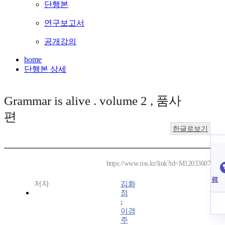
단행본
연구보고서
공개강의
home
단행본 상세
Grammar is alive . volume 2 , 품사
편
한글로보기
https://www.riss.kr/link?id=M12033607
료
저자
김화
정
;
이경
주