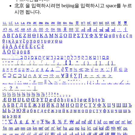
北京 을 입력하시려면
beijing
을 입력하시고 space를 누르
시면 됩니다.
ㅥ
ㅦ
ㅧ
ㅨ
ㅩ
ㅪ
ㅫ
ㅬ
ㅭ
ㅮ
ㅯ
ㅰ
ㅱ
ㅲ
ㅳ
ㅴ
ㅵ
ㅶ
ㅷ
ㅸ
ㅹ
ㅺ
ㅻ
ㅼ
ㅽ
ㅾ
ㅿ
ㆀ
ㆁ
ㆂ
ㆃ
ㆄ
ㆅ
ㆆ
ㆇ
ㆈ
ㆉ
ㆊ
ㆋ
ㆌ
ㆍ
ㆎ
Α
Β
Γ
Δ
Ε
Ζ
Η
Θ
Ι
Κ
Λ
Μ
Ν
Ξ
Ο
Π
Ρ
Σ
Τ
Υ
Φ
Χ
Ψ
Ω
α
β
γ
δ
ε
ζ
η
θ
ι
κ
λ
μ
ν
ξ
ο
π
ρ
σ
τ
υ
φ
χ
ψ
ω
á
à
Á
À
é
è
É
È
ç
Ç
ê
Ä
Ö
Ü
ä
ö
ü
ß
ְ
ֳ
ֲ
ֱ
ָ
ַ
ֵ
ֶ
ִ
ֹ
ּ
ֻ
ׂ
ׁ
ּ
ב
ה
נ
מ
צ
ת
ץ
ש
ד
ג
כ
ע
י
ח
ל
ך
ף
ק
ר
א
ט
ו
ן
ם
פ
‘
’
“
”
〔
〕
〈
〉
「
」
『
』
【
】
＂
（
）
［
］
｛
｝
±
×
÷
≠
≤
≥
∞
∴
♂
♀
∠
⊥
⌒
∂
∇
≡
≒
≪
≫
√
∽
∝
∵
∫
∬
∈
∋
⊆
⊇
⊂
⊃
∪
∩
∧
∨
￢
⇒
⇔
∀
∃
∮
∑
∏
＋
－
＜
＝
＞
、
。
·
‥
…
¨
〃
―
∥
＼
∼
´
～
ˇ
˘
˝
˚
˙
¸
˛
¡
¿
ː
！
＇
，
．
／
：
；
？
＾
＿
｀
｜
½
⅓
⅔
¼
¾
⅛
⅜
⅝
⅞
¹
²
³
⁴
ⁿ
₁
₂
₃
₄
Æ
Ð
Ħ
Ĳ
Ł
Ø
Œ
Þ
Ŧ
Ŋ
æ
đ
ð
ħ
ı
ĳ
ĸ
ŀ
ł
ø
œ
ß
þ
ŧ
ŋ
ŉ
А
Б
В
Г
Д
Е
Ё
Ж
З
И
Й
К
Л
М
Н
О
П
Р
С
Т
У
Ф
Х
Ц
Ч
Ш
Щ
Ъ
Ы
Ь
Э
Ю
Я
а
б
в
г
д
е
ё
ж
з
и
й
к
л
м
н
о
п
р
с
т
у
ф
х
ц
ч
ш
щ
ъ
ы
ь
э
ю
я
′
″
℃
Å
￠
￡
￥
¤
℉
‰
＄
％
Ｆ
￦
㎕
㎖
㎗
ℓ
㎘
㏄
㎣
㎤
㎥
㎦
㎙
㎚
㎛
㎜
㎝
㎞
㎟
㎠
㎡
㎢
㏊
㎍
㎎
㎏
㏏
㎈
㎉
㏈
㎧
㎨
㎰
㎱
㎲
㎳
㎴
㎵
㎶
㎷
㎸
㎹
㎀
㎁
㎂
㎃
㎄
㎺
㎻
㎽
㎾
㎿
㎐
㎑