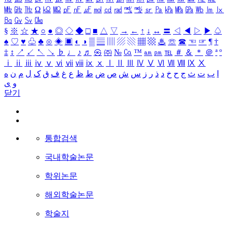
㎒
㎓
㎔
Ω
㏀
㏁
㎊
㎋
㎌
㏖
㏅
㎭
㎮
㎯
㏛
㎩
㎪
㎫
㎬
㏝
㏐
㏓
㏃
㏉
㏜
㏆
§
※
☆
★
○
●
◎
◇
◆
□
■
△
▽
→
←
↑
↓
↔
〓
◁
◀
▷
▶
♤
♠
♡
♥
♧
♣
⊙
◈
▣
◐
◑
▒
▤
▥
▨
▧
▦
▩
♨
☏
☎
☜
☞
¶
†
‡
↕
↗
↙
↖
↘
♭
♩
♪
♬
㉿
㈜
№
㏇
™
㏂
㏘
℡
＃
＆
＊
＠
ª
º
ⅰ
ⅱ
ⅲ
ⅳ
ⅴ
ⅵ
ⅶ
ⅷ
ⅸ
ⅹ
Ⅰ
Ⅱ
Ⅲ
Ⅳ
Ⅴ
Ⅵ
Ⅶ
Ⅷ
Ⅸ
Ⅹ
ا
ب
ت
ث
ج
ح
خ
د
ذ
ر
ز
س
ش
ص
ض
ط
ظ
ع
غ
ف
ق
ک
ل
م
ن
ه
و
ی
닫기
통합검색
국내학술논문
학위논문
해외학술논문
학술지