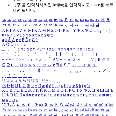
北京 을 입력하시려면
beijing
을 입력하시고 space를 누르
시면 됩니다.
ㅥ
ㅦ
ㅧ
ㅨ
ㅩ
ㅪ
ㅫ
ㅬ
ㅭ
ㅮ
ㅯ
ㅰ
ㅱ
ㅲ
ㅳ
ㅴ
ㅵ
ㅶ
ㅷ
ㅸ
ㅹ
ㅺ
ㅻ
ㅼ
ㅽ
ㅾ
ㅿ
ㆀ
ㆁ
ㆂ
ㆃ
ㆄ
ㆅ
ㆆ
ㆇ
ㆈ
ㆉ
ㆊ
ㆋ
ㆌ
ㆍ
ㆎ
Α
Β
Γ
Δ
Ε
Ζ
Η
Θ
Ι
Κ
Λ
Μ
Ν
Ξ
Ο
Π
Ρ
Σ
Τ
Υ
Φ
Χ
Ψ
Ω
α
β
γ
δ
ε
ζ
η
θ
ι
κ
λ
μ
ν
ξ
ο
π
ρ
σ
τ
υ
φ
χ
ψ
ω
á
à
Á
À
é
è
É
È
ç
Ç
ê
Ä
Ö
Ü
ä
ö
ü
ß
ְ
ֳ
ֲ
ֱ
ָ
ַ
ֵ
ֶ
ִ
ֹ
ּ
ֻ
ׂ
ׁ
ּ
ב
ה
נ
מ
צ
ת
ץ
ש
ד
ג
כ
ע
י
ח
ל
ך
ף
ק
ר
א
ט
ו
ן
ם
פ
‘
’
“
”
〔
〕
〈
〉
「
」
『
』
【
】
＂
（
）
［
］
｛
｝
±
×
÷
≠
≤
≥
∞
∴
♂
♀
∠
⊥
⌒
∂
∇
≡
≒
≪
≫
√
∽
∝
∵
∫
∬
∈
∋
⊆
⊇
⊂
⊃
∪
∩
∧
∨
￢
⇒
⇔
∀
∃
∮
∑
∏
＋
－
＜
＝
＞
、
。
·
‥
…
¨
〃
―
∥
＼
∼
´
～
ˇ
˘
˝
˚
˙
¸
˛
¡
¿
ː
！
＇
，
．
／
：
；
？
＾
＿
｀
｜
½
⅓
⅔
¼
¾
⅛
⅜
⅝
⅞
¹
²
³
⁴
ⁿ
₁
₂
₃
₄
Æ
Ð
Ħ
Ĳ
Ł
Ø
Œ
Þ
Ŧ
Ŋ
æ
đ
ð
ħ
ı
ĳ
ĸ
ŀ
ł
ø
œ
ß
þ
ŧ
ŋ
ŉ
А
Б
В
Г
Д
Е
Ё
Ж
З
И
Й
К
Л
М
Н
О
П
Р
С
Т
У
Ф
Х
Ц
Ч
Ш
Щ
Ъ
Ы
Ь
Э
Ю
Я
а
б
в
г
д
е
ё
ж
з
и
й
к
л
м
н
о
п
р
с
т
у
ф
х
ц
ч
ш
щ
ъ
ы
ь
э
ю
я
′
″
℃
Å
￠
￡
￥
¤
℉
‰
＄
％
Ｆ
￦
㎕
㎖
㎗
ℓ
㎘
㏄
㎣
㎤
㎥
㎦
㎙
㎚
㎛
㎜
㎝
㎞
㎟
㎠
㎡
㎢
㏊
㎍
㎎
㎏
㏏
㎈
㎉
㏈
㎧
㎨
㎰
㎱
㎲
㎳
㎴
㎵
㎶
㎷
㎸
㎹
㎀
㎁
㎂
㎃
㎄
㎺
㎻
㎽
㎾
㎿
㎐
㎑