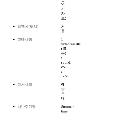
영
사
자
료)
발행국(도시)
서
울
형태사항
1
videocassette
(45
분)
:
sound,
col.
;
1/2in.
총서사항
예
술
무
대
일반주기명
Summer
time.