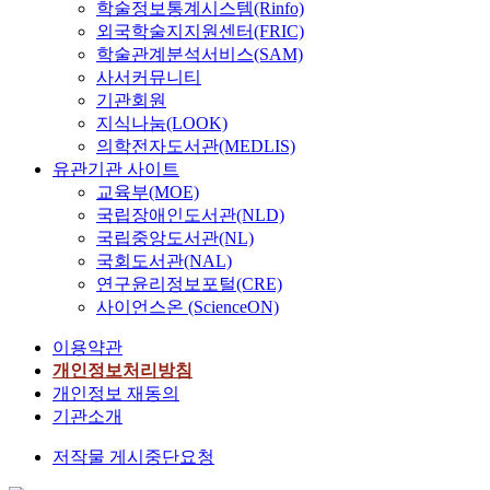
학술정보통계시스템(Rinfo)
외국학술지지원센터(FRIC)
학술관계분석서비스(SAM)
사서커뮤니티
기관회원
지식나눔(LOOK)
의학전자도서관(MEDLIS)
유관기관 사이트
교육부(MOE)
국립장애인도서관(NLD)
국립중앙도서관(NL)
국회도서관(NAL)
연구윤리정보포털(CRE)
사이언스온 (ScienceON)
이용약관
개인정보처리방침
개인정보 재동의
기관소개
저작물 게시중단요청