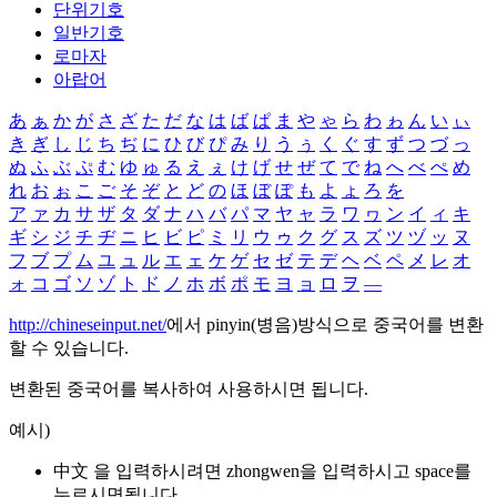
단위기호
일반기호
로마자
아랍어
あ
ぁ
か
が
さ
ざ
た
だ
な
は
ば
ぱ
ま
や
ゃ
ら
わ
ゎ
ん
い
ぃ
き
ぎ
し
じ
ち
ぢ
に
ひ
び
ぴ
み
り
う
ぅ
く
ぐ
す
ず
つ
づ
っ
ぬ
ふ
ぶ
ぷ
む
ゆ
ゅ
る
え
ぇ
け
げ
せ
ぜ
て
で
ね
へ
べ
ぺ
め
れ
お
ぉ
こ
ご
そ
ぞ
と
ど
の
ほ
ぼ
ぽ
も
よ
ょ
ろ
を
ア
ァ
カ
サ
ザ
タ
ダ
ナ
ハ
バ
パ
マ
ヤ
ャ
ラ
ワ
ヮ
ン
イ
ィ
キ
ギ
シ
ジ
チ
ヂ
ニ
ヒ
ビ
ピ
ミ
リ
ウ
ゥ
ク
グ
ス
ズ
ツ
ヅ
ッ
ヌ
フ
ブ
プ
ム
ユ
ュ
ル
エ
ェ
ケ
ゲ
セ
ゼ
テ
デ
ヘ
ベ
ペ
メ
レ
オ
ォ
コ
ゴ
ソ
ゾ
ト
ド
ノ
ホ
ボ
ポ
モ
ヨ
ョ
ロ
ヲ
―
http://chineseinput.net/
에서 pinyin(병음)방식으로 중국어를 변환
할 수 있습니다.
변환된 중국어를 복사하여 사용하시면 됩니다.
예시)
中文 을 입력하시려면
zhongwen
을 입력하시고 space를
누르시면됩니다.