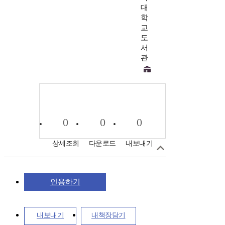
대
학
교
도
서
관
0
0
0
상세조회
다운로드
내보내기
인용하기
내보내기
내책장담기