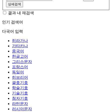
상세검색
결과 내 재검색
인기 검색어
다국어 입력
히라가나
가타카나
중국어
한글고어
그리스문자
프랑스어
독일어
히브리어
괄호기호
학술기호
기술기호
첨자기호
라틴문자
러시아문자