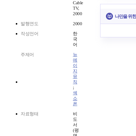
Cable
TV,
2000
나만을 위한
발행연도
2000
작성언어
한
국
어
주제어
뉴
에
이
지
뮤
직
;
섹
소
폰
자료형태
비
도
서
(평
면