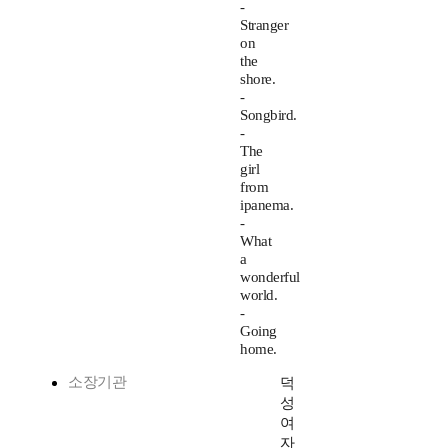
-
Stranger
on
the
shore.
-
Songbird.
-
The
girl
from
ipanema.
-
What
a
wonderful
world.
-
Going
home.
소장기관
덕
성
여
자